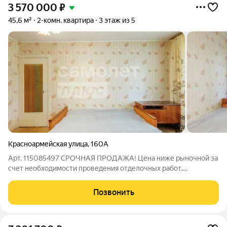
3 570 000
₽
45,6 м²
2-комн. квартира
3 этаж из 5
Красноармейская улица
,
160А
Арт. 115085497 СРОЧНАЯ ПРОДАЖА! Цена ниже рыночной за
счет необходимости проведения отделочных работ.
Двухкомнатная квартира площадью 45,6 м. Расположена в
кирпичном доме в Советском районе Брянска, в 5 минутах
Позвонить
ходьбы от остановки «Электроника».