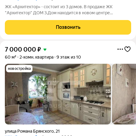
ЖК «Архитектор» - состоит из 3 домов. В продаже ЖК
"Архитектор" ДОМ 3.Дом находится в новом центре
Советского района на пересечении улиц Войстроченко и
Амосова. ИНФРАСТРУКТУРА: В 7 минутах пешком: магазины,
Позвонить
кафе, аптеки, студии красоты, пункты выдачи
7 000 000
₽
60 м²
2-комн. квартира
9 этаж из 10
новостройка
улица Романа Брянского
,
21