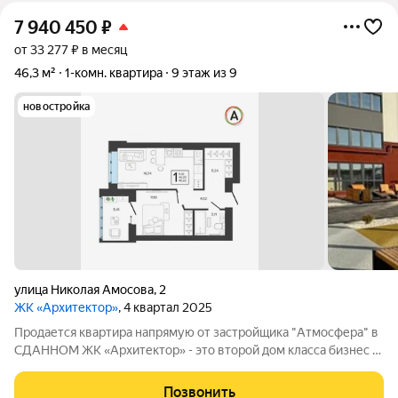
7 940 450
₽
от 33 277 ₽ в месяц
46,3 м²
1-комн. квартира
9 этаж из 9
новостройка
улица Николая Амосова
,
2
ЖК «Архитектор»
, 4 квартал 2025
Продается квартира напрямую от застройщика "Атмосфера" в
СДАННОМ ЖК «Архитектор» - это второй дом класса бизнес с
индивидуальным поквартирным отоплением. Адрес: ул. имени
Н. Амосова д. 2 ЖК «Архитектор» - главное архитектурное
Позвонить