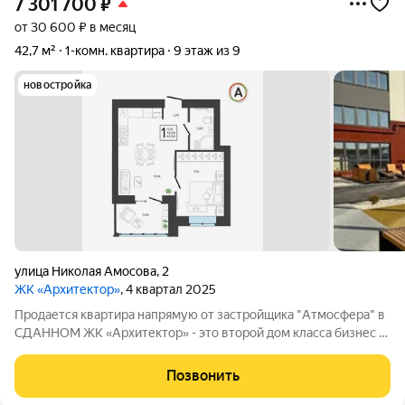
7 301 700
₽
от 30 600 ₽ в месяц
42,7 м²
1-комн. квартира
9 этаж из 9
новостройка
улица Николая Амосова
,
2
ЖК «Архитектор»
, 4 квартал 2025
Продается квартира напрямую от застройщика "Атмосфера" в
СДАННОМ ЖК «Архитектор» - это второй дом класса бизнес с
индивидуальным поквартирным отоплением. Адрес: ул. имени
Н. Амосова д. 2 ЖК «Архитектор» - главное архитектурное
Позвонить
событие Брянска. Этот