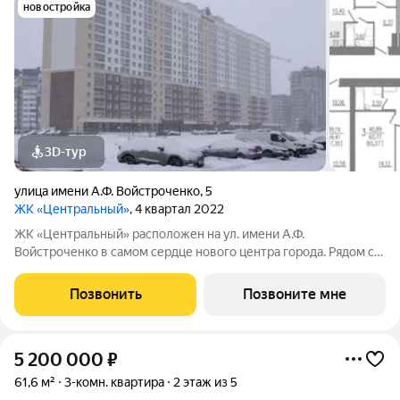
новостройка
3D-тур
улица имени А.Ф. Войстроченко
,
5
ЖК «Центральный»
, 4 квартал 2022
ЖК «Центральный» расположен на ул. имени А.Ф.
Войстроченко в самом сердце нового центра города. Рядом с
жилым комплексом есть всё необходимое для комфортной
жизни и отдыха. В шаговой доступности новые детские сады и
Позвонить
Позвоните мне
школы, престижные ВУЗы. Для
5 200 000
₽
61,6 м²
3-комн. квартира
2 этаж из 5