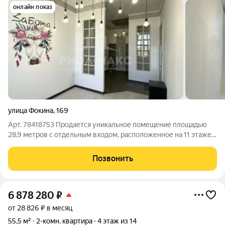
онлайн показ
улица Фокина
,
169
Арт. 78418753 Продается уникальное помещение площадью
28.9 метров с отдельным входом, расположенное на 11 этаже
кирпичного дома с крышной котельной. Это идеальный
вариант для создания современных апартаментов под сдачу
Позвонить
или офисного пространства. В
6 878 280
₽
от 28 826 ₽ в месяц
55,5 м²
2-комн. квартира
4 этаж из 14