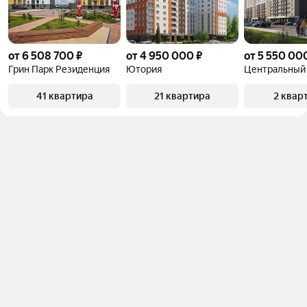
от 6 508 700 ₽
от 4 950 000 ₽
от 5 550 00
Грин Парк Резиденция
Ютория
Центральный
41 квартира
21 квартира
2 квар