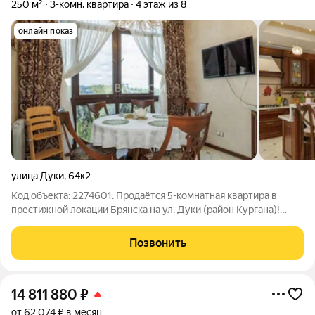
250 м²
3-комн. квартира
4 этаж из 8
онлайн показ
улица Дуки
,
64к2
Код объекта: 2274601. Продаётся 5-комнатная квартира в
престижной локации Брянска на ул. Дуки (район Кургана)!
Ищете жильё премиум-уровня в одном из самых
востребованных районов города? Эта квартира идеальный
Позвонить
выбор для тех, кто ценит комфорт,
14 811 880
₽
от 62 074 ₽ в месяц