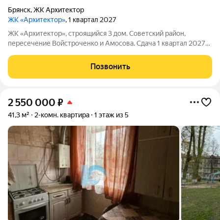
Брянск
,
ЖК Архитектор
ЖК «Архитектор»
, 1 квартал 2027
ЖК «Архитектор», строящийся 3 дом. Советский район,
пересечение Войстроченко и Амосова. Сдача 1 квартал 2027
года Почему "Архитектор" это больше, чем просто жильё? 1.
Современный кирпичный дом комфорт-класса с
Позвонить
дополнительным наружным утеплением
2 550 000
₽
41,3 м²
2-комн. квартира
1 этаж из 5