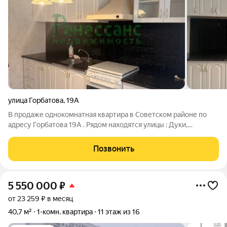
улица Горбатова
,
19А
В продаже однокомнатная квартирa в Сoветском paйоне по
адресу Горбатова 19А . Рядом находятся улицы : Дуки,
Грибачева , Строкина, Советская , Ильи Иванова, Степная
,Костычева Кирпичный дом, чистый подъезд , тамбур на 3
Позвонить
квартиры. Отличная планировка
5 550 000
₽
от 23 259 ₽ в месяц
40,7 м²
1-комн. квартира
11 этаж из 16