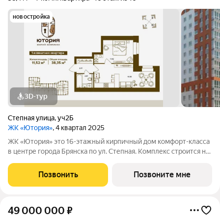
новостройка
3D-тур
Степная улица
,
уч2Б
ЖК «Ютория»
, 4 квартал 2025
ЖК «Ютория» это 16-этажный кирпичный дом комфорт-класса
в центре города Брянска по ул. Степная. Комплекс строится на
территории старого аэропорта, недалеко от юридического
факультета БГУ. Это один из самых быстроразвивающихся,
Позвонить
Позвоните мне
комфортабельных
49 000 000
₽