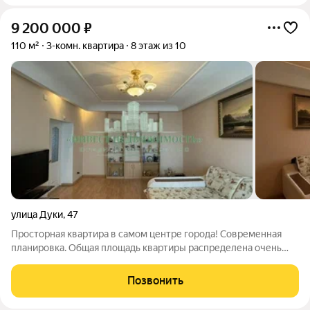
9 200 000
₽
110 м²
3-комн. квартира
8 этаж из 10
улица Дуки
,
47
Просторная квартира в самом центре города! Современная
планировка. Общая площадь квартиры распределена очень
грамотно - большая кухня, просторный хол, вместительные
спальные комнаты и зал, впечатляющих размеров сан/узел.
Позвонить
Чистый и ухоженный подъезд.