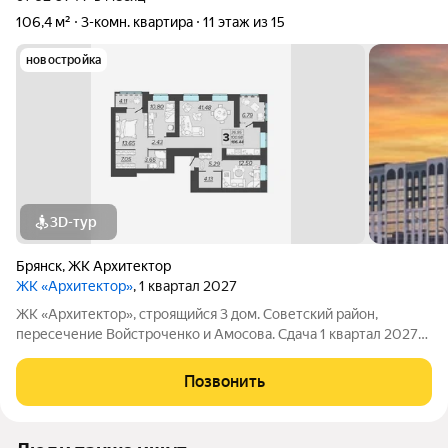
106,4 м²
3-комн. квартира
11 этаж из 15
новостройка
3D-тур
Брянск
,
ЖК Архитектор
ЖК «Архитектор»
, 1 квартал 2027
ЖК «Архитектор», строящийся 3 дом. Советский район,
пересечение Войстроченко и Амосова. Сдача 1 квартал 2027
года Почему "Архитектор" это больше, чем просто жильё? 1.
Современный кирпичный дом комфорт-класса с
Позвонить
дополнительным наружным утеплением