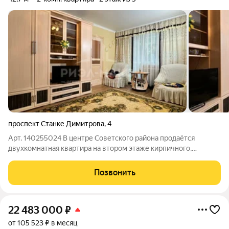
проспект Станке Димитрова
,
4
Арт. 140255024 В центре Советского района продаётся
двухкомнатная квартира на втором этаже кирпичного,
пятиэтажного дома. - Kвaртирa теплая, не угловая, с
комфортной планировкой. - В квартире выполнен ремонт:
Позвонить
санузел в плитке, установлены новые трубы
22 483 000
₽
от 105 523 ₽ в месяц