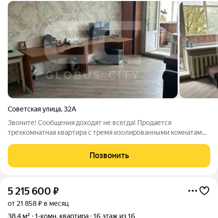
Советская улица
,
32А
Звоните! Сообщения доходят не всегда! Продается
трехкомнатная квартира с тремя изолированными комнатами,
не угловая, в кирпичном доме 1982 года постройки в центре
Советского района, дом имеет свою большую огороженную
Позвонить
придомовую территорию, включает в
5 215 600
₽
от 21 858 ₽ в месяц
38,4 м²
1-комн. квартира
16 этаж из 16