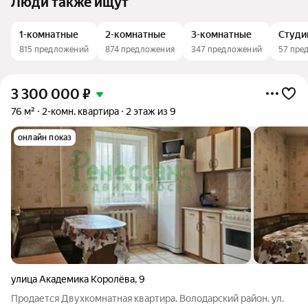
Люди также ищут
1-комнатные
2-комнатные
3-комнатные
Студи
815 предложений
874 предложения
347 предложений
57 пре
3 300 000
₽
76 м²
2-комн. квартира
2 этаж из 9
онлайн показ
улица Академика Королёва
,
9
Продается Двухкомнатная квартира. Володарский район. ул.