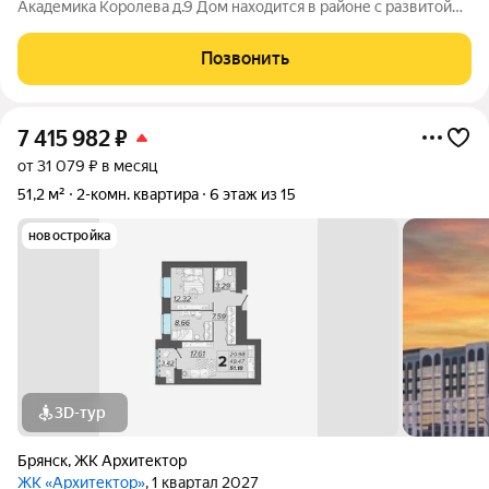
Академика Королева д.9 Дом находится в районе с развитой
инфраструктурой. Удобный второй этаж. Горячее и холодное
водоснабжение. Комнаты изолированные. Возможность
Позвонить
переделать в трехкомнатную
7 415 982
₽
от 31 079 ₽ в месяц
51,2 м²
2-комн. квартира
6 этаж из 15
новостройка
3D-тур
Брянск
,
ЖК Архитектор
ЖК «Архитектор»
, 1 квартал 2027