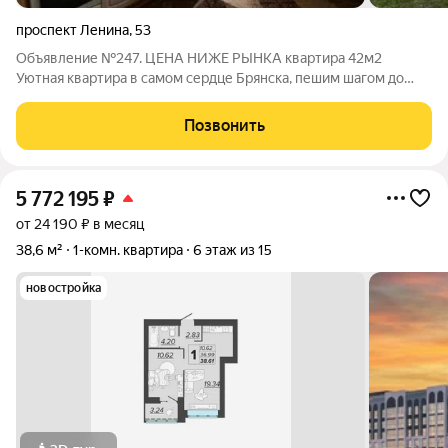
проспект Ленина
,
53
Объявление №247. ЦЕНА НИЖЕ РЫНКА квартира 42м2
Уютная квартира в самом сердце Брянска, пешим шагом до
Брянского цирка 5 минут. Расположена в кирпичном
пятиэтажном доме на первом(цокольном) этаже. Толщина
Позвонить
стен около 60 см, что обеспечивает хорошую
5 772 195
₽
от 24 190 ₽ в месяц
38,6 м²
1-комн. квартира
6 этаж из 15
новостройка