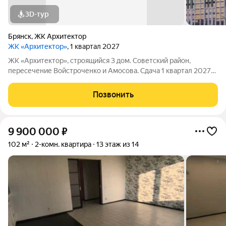
3D-тур
Брянск
,
ЖК Архитектор
ЖК «Архитектор»
, 1 квартал 2027
ЖК «Архитектор», строящийся 3 дом. Советский район,
пересечение Войстроченко и Амосова. Сдача 1 квартал 2027
года Почему "Архитектор" это больше, чем просто жильё? 1.
Современный кирпичный дом комфорт-класса с
Позвонить
дополнительным наружным утеплением
9 900 000
₽
102 м²
2-комн. квартира
13 этаж из 14