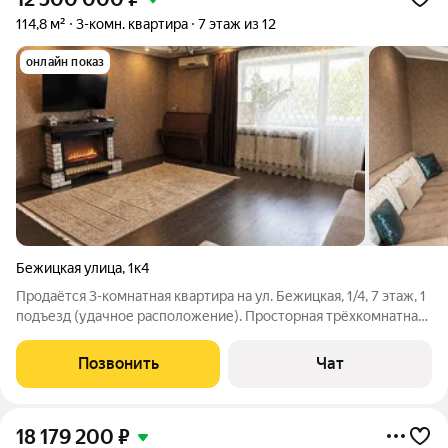
114,8 м²
3-комн. квартира
7 этаж из 12
онлайн показ
Бежицкая улица
,
1к4
Продаётся 3-комнатная квартира на ул. Бежицкая, 1/4, 7 этаж, 1
подъезд (удачное расположение). Просторная трёхкомнатная
квартира в удобной локации, рядом с парком Курган
Бессмертия рядом магазины, кафе, школа, детский сад, 2
Позвонить
Чат
остановки общественного
18 179 200
₽