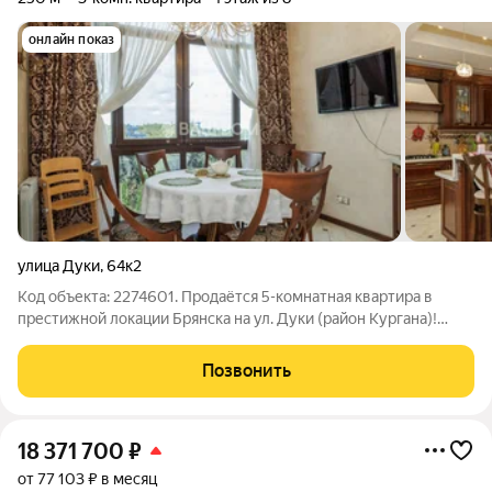
онлайн показ
улица Дуки
,
64к2
Код объекта: 2274601. Продаётся 5-комнатная квартира в
престижной локации Брянска на ул. Дуки (район Кургана)!
Ищете жильё премиум-уровня в одном из самых
востребованных районов города? Эта квартира идеальный
Позвонить
выбор для тех, кто ценит комфорт,
18 371 700
₽
от 77 103 ₽ в месяц