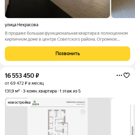
улица Некрасова
В продаже большая функциональная квартира в полноценном
кирпичном доме в центре Советского района. Огромное
преимущество данной квартиры - кухня-гостиная 27 м.кв. с
выходом на панорамную видовую лоджию (весь город как на
Позвонить
ладони) + 2 спальные комнаты
16 553 450
₽
от 69 472 ₽ в месяц
131,9 м²
3-комн. квартира
1 этаж из 5
новостройка