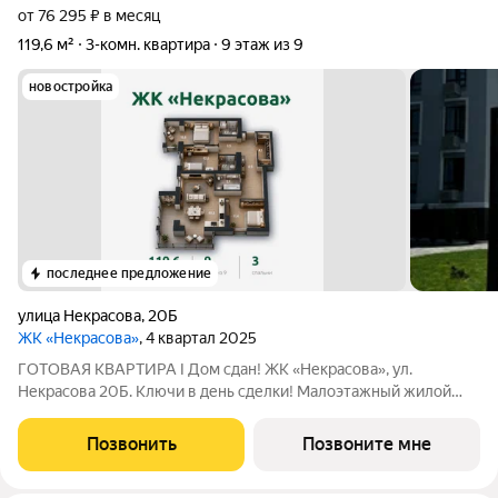
от 76 295 ₽ в месяц
119,6 м²
3-комн. квартира
9 этаж из 9
новостройка
последнее предложение
улица Некрасова
,
20Б
ЖК «Некрасова»
, 4 квартал 2025
ГОТОВАЯ КВАРТИРА I Дом сдан! ЖК «Некрасова», ул.
Некрасова 20Б. Ключи в день сделки! Малоэтажный жилой
комплекс бизнес-класса расположился в тихом центре
Брянска для уютной семейной жизни: развитая
Позвонить
Позвоните мне
инфраструктура позволяет экономить время для самых