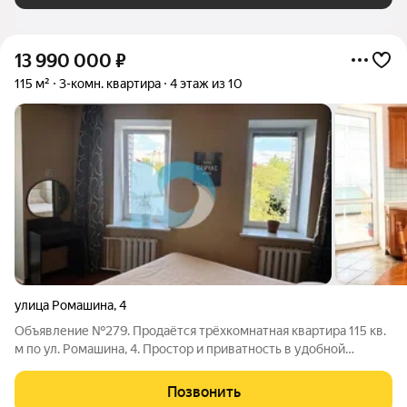
13 990 000
₽
115 м²
3-комн. квартира
4 этаж из 10
улица Ромашина
,
4
Объявление №279. Продаётся трёхкомнатная квартира 115 кв.
м по ул. Ромашина, 4. Простор и приватность в удобной
городской локации. Преимущества квартиры: Изолированные
комнаты дают личное пространство каждому, а большая
Позвонить
гостиная станет любимым