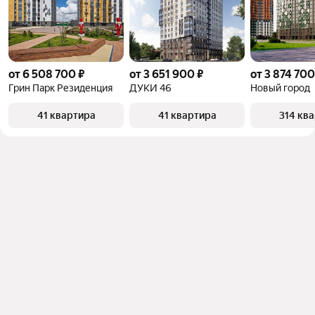
от 6 508 700 ₽
от 3 651 900 ₽
от 3 874 700
Грин Парк Резиденция
ДУКИ 46
Новый город
41 квартира
41 квартира
314 кв