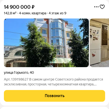
14 900 000
₽
142,8 м²
4-комн. квартира
4 этаж из 9
улица Горького
,
40
Арт. 139198627 В самом центре Советского района продается
эксклюзивная, просторная, четырехкомнатная квартира,
расположенная на четвертом этаже кирпичного дома. Дом
расположен в историческом центре города , в тихом дворе с
Позвонить
закрытой территорией,