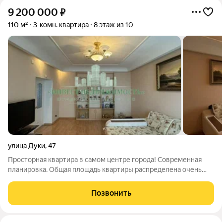
9 200 000
₽
110 м²
3-комн. квартира
8 этаж из 10
улица Дуки
,
47
Просторная квартира в самом центре города! Современная
планировка. Общая площадь квартиры распределена очень
грамотно - большая кухня, просторный хол, вместительные
спальные комнаты и зал, впечатляющих размеров сан/узел.
Позвонить
Чистый и ухоженный подъезд.