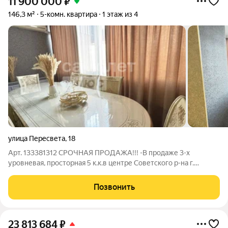
11 900 000
₽
146,3 м²
5-комн. квартира
1 этаж из 4
улица Пересвета
,
18
Арт. 133381312 СРОЧНАЯ ПРОДАЖА!!! -В продаже 3-х
уровневая, просторная 5 к.к.в центре Советского р-на г.
Брянска! ул. Пересвета, д. 18 (район Автовокзала).
Характеристики: -Новый евроремонт с использованием
Позвонить
высококачественных материалов -Продуманная
23 813 684
₽