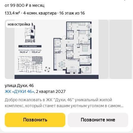
от 99 800 ₽ в месяц
133,4 м²
4-комн. квартира
16 этаж из 16
новостройка
улица Дуки
,
46
ЖК «ДУКИ 46»
, 2 квартал 2027
Добро пожаловать в ЖК "Дуки, 46" уникальный жилой
комплекс, который станет вашим уютным уголком в самом
сердце города! 16-ти этажный монолитно-каркасный дом
комфорт-класса со встроенными торгово-офисными
Позвонить
Позвоните мне
помещениями и своей автономной котельной от