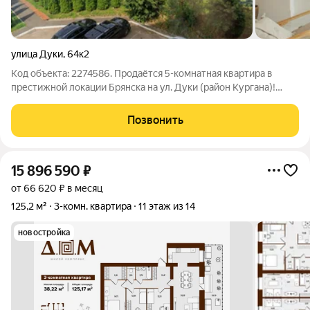
улица Дуки
,
64к2
Код объекта: 2274586. Продаётся 5-комнатная квартира в
престижной локации Брянска на ул. Дуки (район Кургана)!
Ищете жильё премиум-уровня в одном из самых
востребованных районов города? Эта квартира идеальный
Позвонить
выбор для тех, кто ценит комфорт,
15 896 590
₽
от 66 620 ₽ в месяц
125,2 м²
3-комн. квартира
11 этаж из 14
новостройка