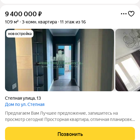
9 400 000
₽
109 м²
3-комн. квартира
11 этаж из 16
новостройка
Степная улица
,
13
Дом по ул. Степная
Предлагаем Вам Лучшее предложение, запишитесь на
просмотр сегодня! Просторная квартира, отличная планировка,
все комнаты изолированные, сан. Узел раздельный,
панорамное остекление, выполнен качественный ремонт.
Позвонить
Квартира находится на 11 этаже в 16-ти