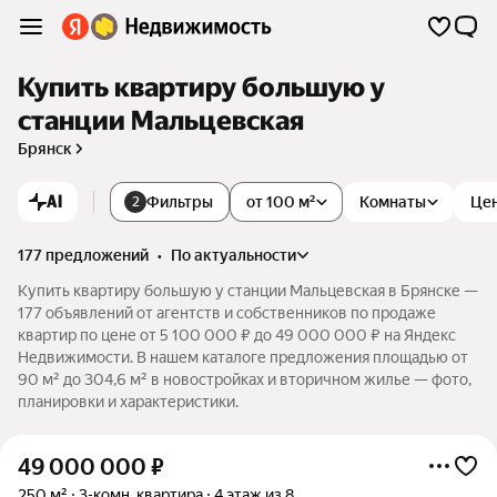
Купить квартиру большую у
станции Мальцевская
Брянск
AI
Фильтры
от 100 м²
Комнаты
Це
2
177 предложений
•
по актуальности
Купить квартиру большую у станции Мальцевская в Брянске —
177 объявлений от агентств и собственников по продаже
квартир по цене от 5 100 000 ₽ до 49 000 000 ₽ на Яндекс
Недвижимости. В нашем каталоге предложения площадью от
90 м² до 304,6 м² в новостройках и вторичном жилье — фото,
планировки и характеристики.
49 000 000
₽
250 м²
3-комн. квартира
4 этаж из 8