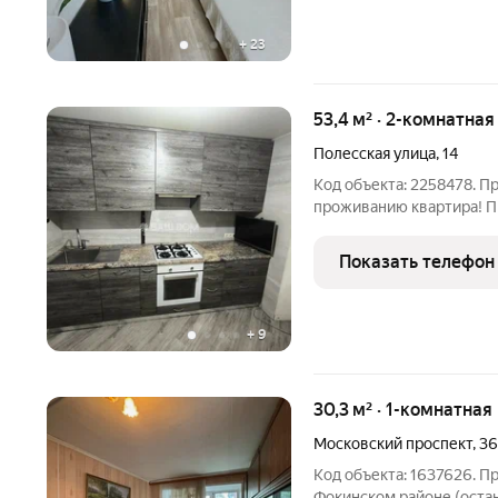
+
23
53,4 м² · 2-комнатна
Полесская улица
,
14
Код объекта: 2258478. П
проживанию квартира! 
вариант квартиру с качественным ремонтом, продуманной
планировкой и стильным
Показать телефон
укомплектована мебель
+
9
30,3 м² · 1-комнатная
Московский проспект
,
36
Код объекта: 1637626. П
Фокинском районе (остано