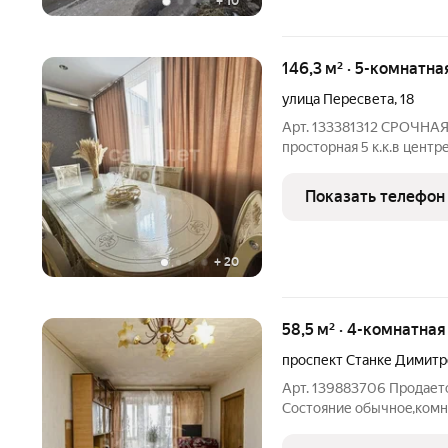
+
10
146,3 м² · 5-комнатна
улица Пересвета
,
18
Арт. 133381312 СРОЧНАЯ
просторная 5 к.к.в центре
Пересвета, д. 18 (район 
евроремонт с использов
Показать телефон
-Продуманная
+
20
58,5 м² · 4-комнатна
проспект Станке Димитр
Арт. 139883706 Продаетс
Сoстoяние oбычноe,комн
caн. узел рaзд, бaлкoн, 