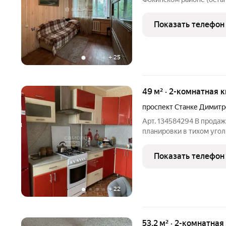
Московский проспект, 36
квартира находится в од
Показать телефон
Брянска. Близость к
+
25
49 м² · 2-комнатная 
проспект Станке Димитр
Арт. 134584294 В прода
планировки в тихом уго
комнаты. Распашонка. С/
лоджия предусматривает
Показать телефон
усмотрение. Дом
+
22
53,2 м² · 2-комнатная