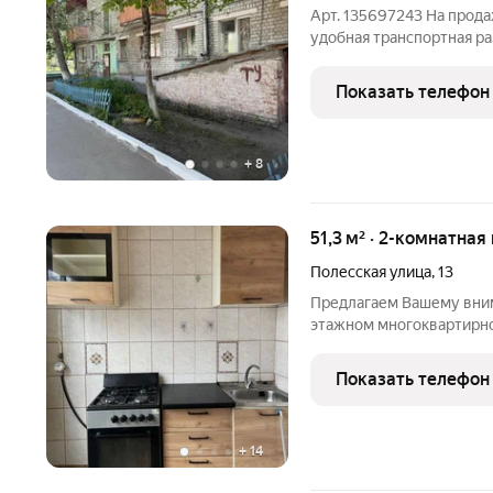
Арт. 135697243 На прод
удобная транспортная ра
квартира полностью под
Показать телефон
+
8
51,3 м² · 2-комнатная
Полесская улица
,
13
Предлагаем Вашему внима
этажном многоквартирн
планировки, комнаты изо
месторасположение квар
Показать телефон
школа, сеть торговых
+
14