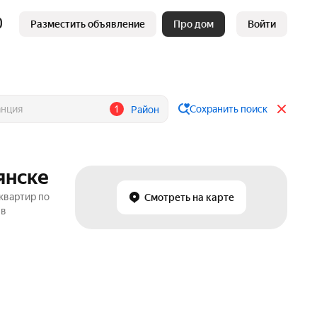
Разместить объявление
Про дом
Войти
1
Сохранить поиск
Район
янске
квартир по
Смотреть на карте
 в