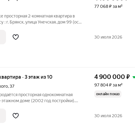
77 068 ₽ за м²
е просторная 2-комнатная квартира в
: г. Брянск, улица Унечская, дом 99 (ост.
щая площадь - 53,2 кв.м (без учета
изолированные комнаты - 17 кв.м, 13
30 июля 2026
4 900 000
₽
 квартира · 3 этаж из 10
97 804 ₽ за м²
кого
,
37
онлайн показ
Продаётся просторная однокомнатная
-этажном доме (2002 год постройки).
ий
этаж, не угловая. Преимущества: - Кухня 15 м можно организовать
30 июля 2026