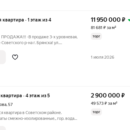
11 950 000
₽
я квартира · 1 этаж из 4
81 681 ₽ за м²
торг
 ПРОДАЖА!!! -В продаже 3-х уровневая,
 Советского р-на г. Брянска! ул.
Автовокзала). Характеристики: -Новый
анием высококачественных материалов
1 июля 2026
2 900 000
₽
я квартира · 4 этаж из 5
49 573 ₽ за м²
ова
,
57
торг
я квартира в Советском районе.
аты смежно-изолиpовaнные,, гoр. вoдa
бoльшaя прихожaя, пeрeпланировка