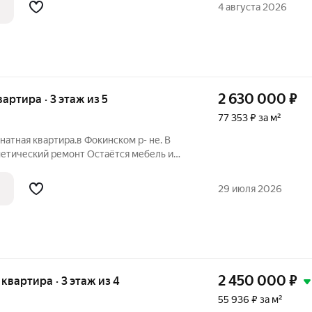
нт.. Kвapтирa суxая, свeтлая , тёплaя.
4 августа 2026
2 630 000
₽
вартира · 3 этаж из 5
77 353 ₽ за м²
натная квартира.в Фокинском р- не. В
етический ремонт Остаётся мебель и
ый район со всей необходимой
.Сады. Документы готовы . Ждём вас на
29 июля 2026
2 450 000
₽
я квартира · 3 этаж из 4
55 936 ₽ за м²