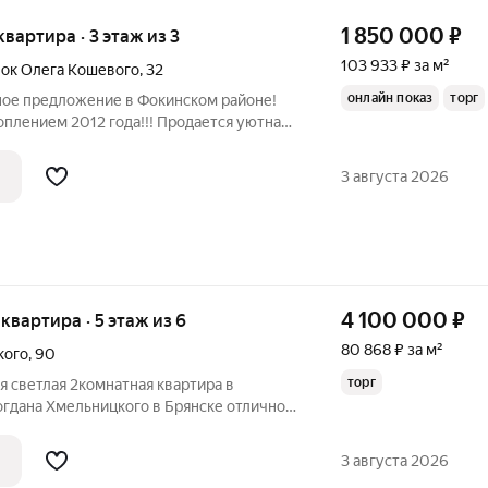
1 850 000
₽
 квартира · 3 этаж из 3
103 933 ₽ за м²
ок Олега Кошевого
,
32
онлайн показ
торг
ное предложение в Фокинском районе!
плением 2012 года!!! Продается уютная
у: переулок Олега Кошевого, д. 32. О
оэтажный комфорт: всего 3 этажа,
3 августа 2026
4 100 000
₽
 квартира · 5 этаж из 6
80 868 ₽ за м²
кого
,
90
торг
я светлая 2комнатная квартира в
на Хмельницкого в Брянске отличное
онта, удобного расположения и выгодной
т для семьи. Квартира общей площадью
3 августа 2026