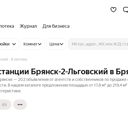
потека
Журнал
Для бизнеса
ройки
Комнат
Цена
вский
В ипотеку
станции Брянск-2-Льговский в Бр
Брянске — 202 объявления от агентств и собственников по продаже 
и. В нашем каталоге предложения площадью от 17,8 м² до 219,4 м²
ктеристики.
65