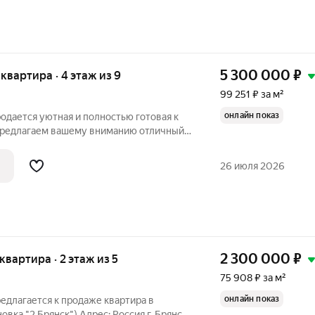
5 300 000
₽
я квартира · 4 этаж из 9
99 251 ₽ за м²
онлайн показ
родается уютная и полностью готовая к
Предлагаем вашему вниманию отличный
 интерьером. Полностью
26 июля 2026
ю и
2 300 000
₽
 квартира · 2 этаж из 5
75 908 ₽ за м²
онлайн показ
редлагается к продаже квартира в
вка "2 Брянск") Адрес: Россия,г. Брянск,