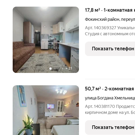
17,8 м² · 1-комнатная
Фокинский район
,
переул
Арт. 140369327 Уникаль
Студия с автономным ото
квартира-студия по адрес
доме и застройщике: Мал
Показать телефон
кирпичный дом
+
21
50,7 м² · 2-комнатная
улица Богдана Хмельниц
Арт. 140381170 Продаетс
кирпичном доме на ул. Богда
сочетание качества рем
цены. Идеальный вариан
Показать телефон
50,7 м без