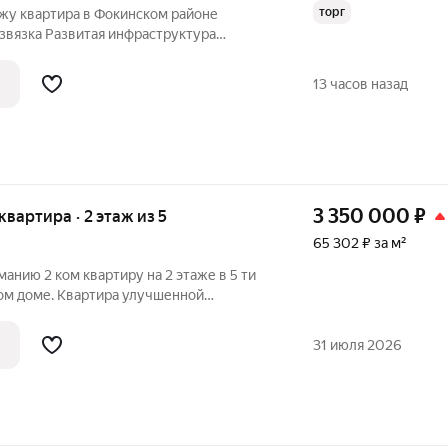
торг
ажу квартира в Фокинском районе
звязка Развитая инфраструктура
 ремонт
13 часов назад
3 350 000
₽
 квартира · 2 этаж из 5
65 302 ₽ за м²
нию 2 ком квартиру на 2 этаже в 5 ти
ом доме. Квартира улучшенной
лированы, гор. вода, балкон. Удобное
тиры, в шаговой доступности детсад,
31 июля 2026