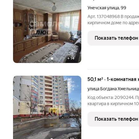
Унечская улица
,
99
Арт. 137048968 В продаж
кирпичном доме по адресу 
Западная). Параметры: Об
лоджии), кухня -12 кв.м, 
Показать телефон
+
14
50,1 м² · 1-комнатная
улица Богдана Хмельниц
Код объекта: 2090244. 
квартира в кирпичном 10
Общая площадь 50,1 кв. м формат, близкий к евродвушке. Трет
Показать телефон