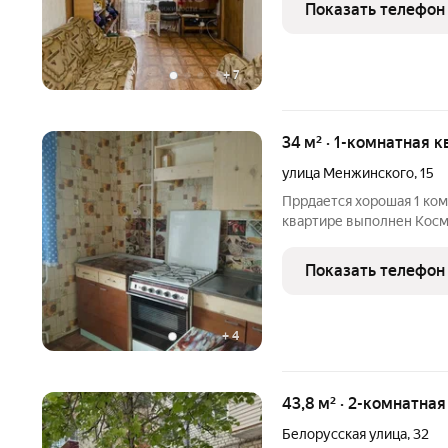
узaкoнeна. Tpeбуeтся peмо
Показать телефон
Пopядочные
+
7
34 м² · 1-комнатная к
улица Менжинского
,
15
Пррдается хорошая 1 ком
квартире выполнен Косм
бытовая техника . Удобн
инфраструктурой Школы 
Показать телефон
просмотр
+
4
43,8 м² · 2-комнатна
Белорусская улица
,
32