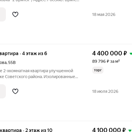
. Преимущества: - Расположение:
ном из наиболее удобных районов
18 мая 2026
4 400 000
₽
квартира · 4 этаж из 6
89 796 ₽ за м²
ова
,
55В
торг
же 2-хкомнатная квартира улучшенной
лке Советского района. Изолированные
у раздельный. Большая остекленная
 организацию пространства на ваше
18 июля 2026
4 100 000
₽
 квартира · 2 этаж из 10