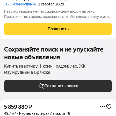
ЖК «Изумрудный»
, 2 квартал 2028
Квартира вашей мечты с живописным видом на реку!
Пространство спроектировано так, чтобы сделать вашу жизнь
комфортнее. Вас ждут не тесные студии, а светлые и
просторные квартиры: с удобной планировкой и большими
Позвонить
панорамными окнами. Подберите
Сохраняйте поиск и не упускайте
новые объявления
Купить квартиру, 1-комн., рядом: лес, ЖК:
Изумрудный в Брянске
Сохранить поиск
5 859 880
₽
49,7 м²
1-комн. квартира
7 этаж из 16