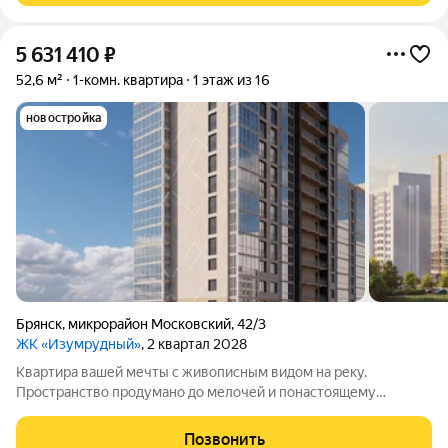
5 631 410
₽
52,6 м²
1-комн. квартира
1 этаж из 16
новостройка
Брянск
,
микрорайон Московский
,
42/3
ЖК «Изумрудный»
, 2 квартал 2028
Квартира вашей мечты с живописным видом на реку.
Пространство продумано до мелочей и понастоящему
комфортно для жизни. Вас ждут не тесные студии, а светлые и
просторные квартиры: с удобной планировкой и панорамными
Позвонить