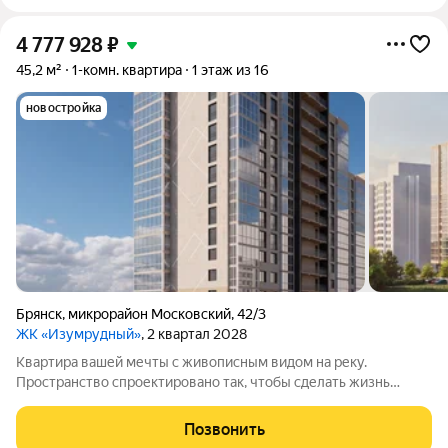
4 777 928
₽
45,2 м²
1-комн. квартира
1 этаж из 16
новостройка
Брянск
,
микрорайон Московский
,
42/3
ЖК «Изумрудный»
, 2 квартал 2028
Квартира вашей мечты с живописным видом на реку.
Пространство спроектировано так, чтобы сделать жизнь
комфортнее. Вас ждут не тесные студии, а светлые и
просторные квартиры: с удобной планировкой и большими
Позвонить
панорамными окнами. Подберите вариант,