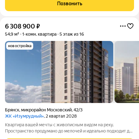
просторные квартиры: с удобной планировкой и большими
Позвонить
панорамными окнами. Подберите
6 308 900
₽
54,9 м²
1-комн. квартира
5 этаж из 16
новостройка
Брянск
,
микрорайон Московский
,
42/3
ЖК «Изумрудный»
, 2 квартал 2028
Квартира вашей мечты с живописным видом на реку.
Пространство продумано до мелочей и идеально подходит для
жизни. Вас ждут не тесные студии, а светлые и просторные