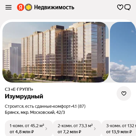
СЗ «Е-ГРУПП»
Изумрудный
Строится, есть сданные
•
комфорт
•
4.1 (87)
Брянск
,
мкр. Московский
,
42/3
1-комн.
от 45,2 м²
2-комн.
от 73,3 м²
3-комн.
от 132 
от 4,8 млн ₽
от 7,2 млн ₽
от 13,9 млн ₽