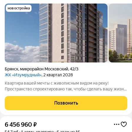
новостройка
Брянск
,
микрорайон Московский
,
42/3
ЖК «Изумрудный»
, 2 квартал 2028
Квартира вашей мечты с живописным видом на реку!
Пространство спроектировано так, чтобы сделать вашу жизнь
комфортнее. Вас ждут не тесные студии, а светлые и
просторные квартиры: с удачными планировками и большими
Позвонить
панорамными окнами. Подберите
6 456 960
₽