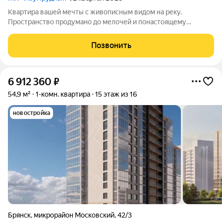
Квартира вашей мечты с живописным видом на реку.
Пространство продумано до мелочей и понастоящему
комфортно для жизни. Вас ждут не тесные студии, а светлые и
просторные квартиры: с грамотной планировкой и
Позвонить
панорамными окнами. Подберите вариант,
6 912 360
₽
54,9 м²
1-комн. квартира
15 этаж из 16
новостройка
Брянск
,
микрорайон Московский
,
42/3