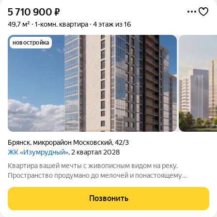
5 710 900
₽
49,7 м²
1-комн. квартира
4 этаж из 16
новостройка
Брянск
,
микрорайон Московский
,
42/3
ЖК «Изумрудный»
, 2 квартал 2028
Квартира вашей мечты с живописным видом на реку.
Пространство продумано до мелочей и понастоящему
комфортно для жизни. Вас ждут не тесные студии, а светлые и
просторные квартиры: с удобной планировкой и панорамными
Позвонить
окнами. Подберите вариант, который