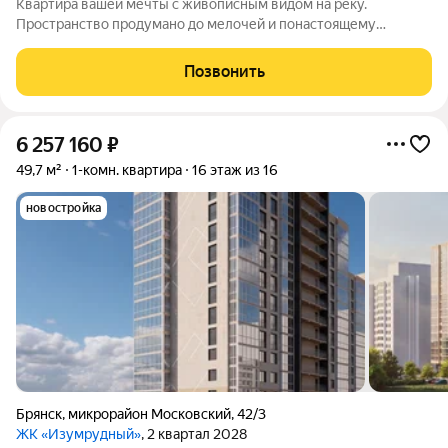
Квартира вашей мечты с живописным видом на реку.
Пространство продумано до мелочей и понастоящему
комфортно для жизни. Вас ждут не тесные студии, а светлые и
просторные квартиры: с удобными планировками и
Позвонить
панорамными окнами. Подберите вариант,
6 257 160
₽
49,7 м²
1-комн. квартира
16 этаж из 16
новостройка
Брянск
,
микрорайон Московский
,
42/3
ЖК «Изумрудный»
, 2 квартал 2028