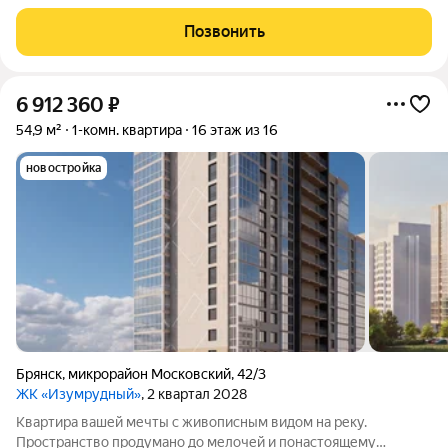
жизни. Вас ждут не тесные студии, а светлые и просторные
квартиры: с удобной планировкой и панорамными окнами.
Позвонить
Подберите жильё, которое
6 912 360
₽
54,9 м²
1-комн. квартира
16 этаж из 16
новостройка
Брянск
,
микрорайон Московский
,
42/3
ЖК «Изумрудный»
, 2 квартал 2028
Квартира вашей мечты с живописным видом на реку.
Пространство продумано до мелочей и понастоящему