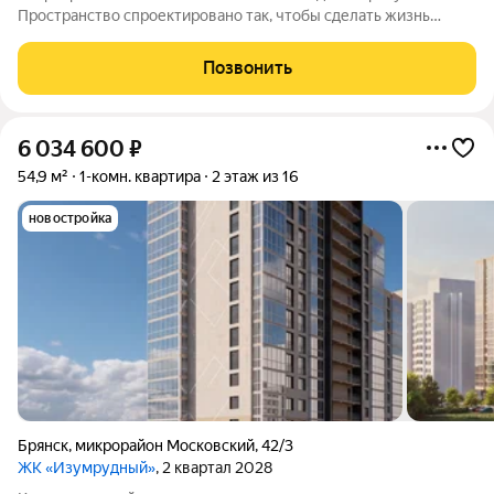
Пространство спроектировано так, чтобы сделать жизнь
комфортнее. Вас ждут не тесные студии, а светлые и
просторные квартиры: с удобными планировками и большими
Позвонить
панорамными окнами. Подберите вариант,
6 034 600
₽
54,9 м²
1-комн. квартира
2 этаж из 16
новостройка
Брянск
,
микрорайон Московский
,
42/3
ЖК «Изумрудный»
, 2 квартал 2028