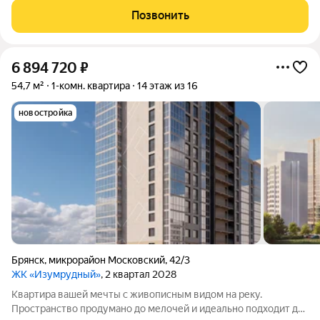
квартиры: с удобной планировкой и большими панорамными
Позвонить
окнами. Подберите жильё,
6 894 720
₽
54,7 м²
1-комн. квартира
14 этаж из 16
новостройка
Брянск
,
микрорайон Московский
,
42/3
ЖК «Изумрудный»
, 2 квартал 2028
Квартира вашей мечты с живописным видом на реку.
Пространство продумано до мелочей и идеально подходит для