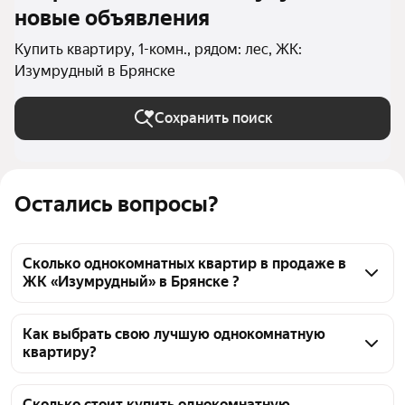
новые объявления
Купить квартиру, 1-комн., рядом: лес, ЖК:
Изумрудный в Брянске
Сохранить поиск
Остались вопросы?
Сколько однокомнатных квартир в продаже в
ЖК «Изумрудный» в Брянске ?
На Яндекс Недвижимости в продаже в ЖК 
«Изумрудный» в Брянске 61 однокомнатных 
Как выбрать свою лучшую однокомнатную
квартиру?
квартира 61 объявление от застройщиков
Чтобы купить 1-комнатную квартиру рядом с лесом 
в ЖК «Изумрудный», воспользуйтесь тепловой 
Сколько стоит купить однокомнатную