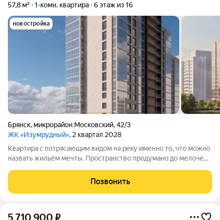
57,8 м²
1-комн. квартира
6 этаж из 16
новостройка
Брянск
,
микрорайон Московский
,
42/3
ЖК «Изумрудный»
, 2 квартал 2028
Квартира с потрясающим видом на реку именно то, что можно
назвать жильём мечты. Пространство продумано до мелочей
и понастоящему комфортно для жизни. Вас ждут не тесные
помещения, а светлые и просторные квартиры: в них удачные
Позвонить
планировки и
5 710 900
₽