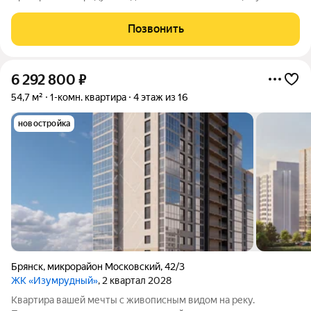
комфортно для жизни. Вас ждут не тесные студии, а светлые и
просторные квартиры: с удобными планировками и большими
Позвонить
панорамными окнами. Подберите
6 292 800
₽
54,7 м²
1-комн. квартира
4 этаж из 16
новостройка
Брянск
,
микрорайон Московский
,
42/3
ЖК «Изумрудный»
, 2 квартал 2028
Квартира вашей мечты с живописным видом на реку.