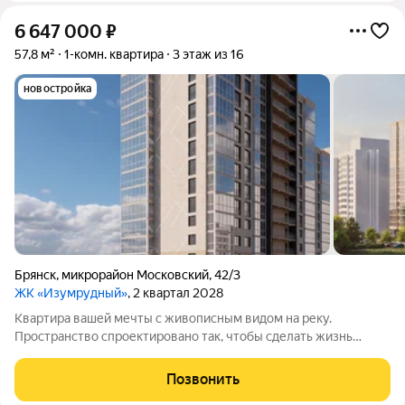
6 647 000
₽
57,8 м²
1-комн. квартира
3 этаж из 16
новостройка
Брянск
,
микрорайон Московский
,
42/3
ЖК «Изумрудный»
, 2 квартал 2028
Квартира вашей мечты с живописным видом на реку.
Пространство спроектировано так, чтобы сделать жизнь
комфортнее. Вас ждут не тесные студии, а светлые и
просторные квартиры: с удобной планировкой и большими
Позвонить
панорамными окнами. Подберите жильё,