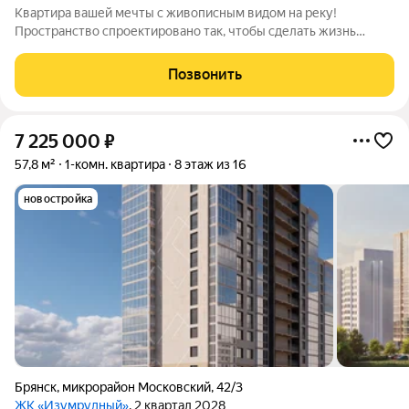
Квартира вашей мечты с живописным видом на реку!
Пространство спроектировано так, чтобы сделать жизнь
комфортнее. Вас ждут не тесные студии, а светлые и
просторные квартиры: с удобной планировкой и большими
Позвонить
панорамными окнами. Подберите вариант,
7 225 000
₽
57,8 м²
1-комн. квартира
8 этаж из 16
новостройка
Брянск
,
микрорайон Московский
,
42/3
ЖК «Изумрудный»
, 2 квартал 2028