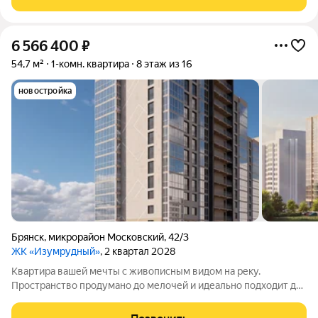
окнами. Подберите вариант, который
6 566 400
₽
54,7 м²
1-комн. квартира
8 этаж из 16
новостройка
Брянск
,
микрорайон Московский
,
42/3
ЖК «Изумрудный»
, 2 квартал 2028
Квартира вашей мечты с живописным видом на реку.
Пространство продумано до мелочей и идеально подходит для
жизни. Вас ждут не тесные студии, а светлые и просторные
квартиры: с удобными планировками и большими