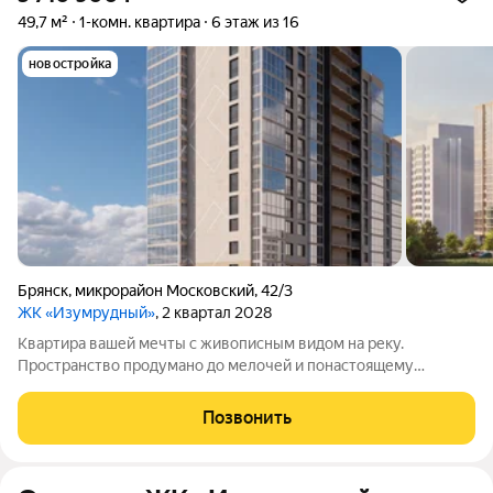
49,7 м²
1-комн. квартира
6 этаж из 16
новостройка
Брянск
,
микрорайон Московский
,
42/3
ЖК «Изумрудный»
, 2 квартал 2028
Квартира вашей мечты с живописным видом на реку.
Пространство продумано до мелочей и понастоящему
комфортно для жизни. Вас ждут не тесные студии, а светлые и
просторные квартиры: с удачными планировками и
Позвонить
панорамными окнами. Подберите вариант,