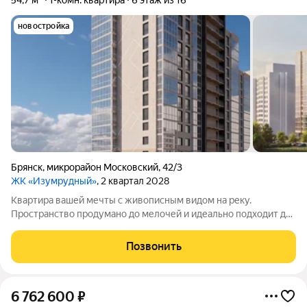
54,7 м²
1-комн. квартира
6 этаж из 16
новостройка
Брянск
,
микрорайон Московский
,
42/3
ЖК «Изумрудный»
, 2 квартал 2028
Квартира вашей мечты с живописным видом на реку.
Пространство продумано до мелочей и идеально подходит для
жизни. Вас ждут не тесные студии, а светлые и просторные
квартиры: с удобной планировкой и панорамными окнами.
Позвонить
Среди предложений вы без труда
6 762 600
₽