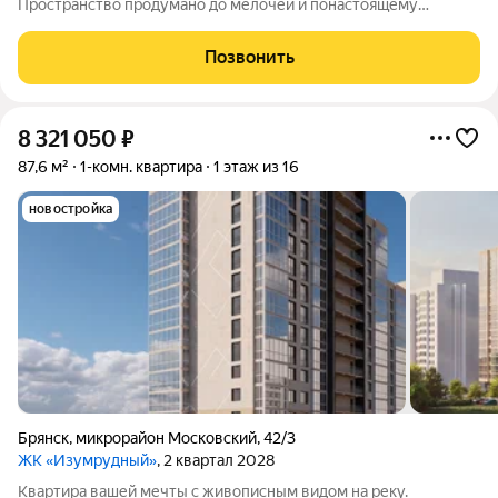
Пространство продумано до мелочей и понастоящему
комфортно для жизни. Вас ждут не тесные студии, а светлые и
просторные квартиры: с удобной планировкой и панорамными
Позвонить
окнами. Подберите вариант, который
8 321 050
₽
87,6 м²
1-комн. квартира
1 этаж из 16
новостройка
Брянск
,
микрорайон Московский
,
42/3
ЖК «Изумрудный»
, 2 квартал 2028
Квартира вашей мечты с живописным видом на реку.