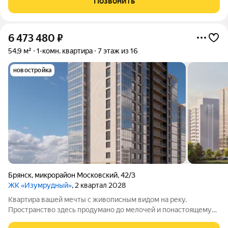
Позвонить
панорамными окнами. Среди предложений вы
6 473 480
₽
54,9 м²
1-комн. квартира
7 этаж из 16
новостройка
Брянск
,
микрорайон Московский
,
42/3
ЖК «Изумрудный»
, 2 квартал 2028
Квартира вашей мечты с живописным видом на реку.
Пространство здесь продумано до мелочей и понастоящему
комфортно для жизни. Вас ждут не тесные студии, а светлые и