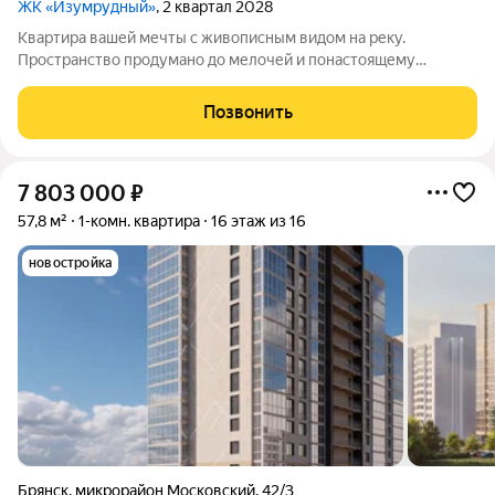
ЖК «Изумрудный»
, 2 квартал 2028
Квартира вашей мечты с живописным видом на реку.
Пространство продумано до мелочей и понастоящему
комфортно для жизни. Вас ждут не тесные студии, а светлые и
просторные квартиры: с удачными планировками и
Позвонить
панорамными окнами. Подберите вариант,
7 803 000
₽
57,8 м²
1-комн. квартира
16 этаж из 16
новостройка
Брянск
,
микрорайон Московский
,
42/3