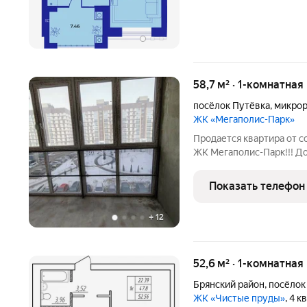
58,7 м² · 1-комнатная
посёлок Путёвка
,
микрор
ЖК «Мегаполис-Парк»
Продается квартира от с
ЖК Мегаполис-Парк!!! До
году. лифт детские и спортивные площадки, благоустроенная
территория Удачная план
Показать телефон
гостиная с выходом
+
12
52,6 м² · 1-комнатная
Брянский район
,
посёлок
ЖК «Чистые пруды»
, 4 