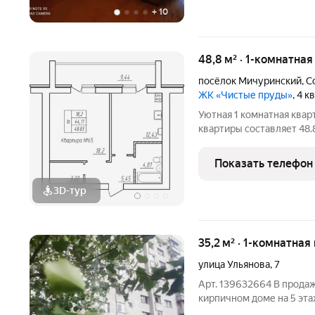
+
10
48,8 м² · 1-комнатная
посёлок Мичуринский
,
С
ЖК «Чистые пруды»
, 4 
Уютная 1 комнатная кварт
квартиры составляет 48.
18.20 квадратных метра,
площадь лоджии 9.44 кв
Показать телефон
3D-тур
35,2 м² · 1-комнатная
улица Ульянова
,
7
Арт. 139632664 В продаж
кирпичном доме на 5 эта
ремонт, в ней тепло и у