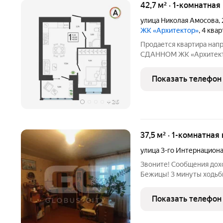
42,7 м² · 1-комнатная
улица Николая Амосова
,
ЖК «Архитектор»
, 4 ква
Продается квартира нап
СДАННОМ ЖК «Архитектор
индивидуальным покварт
Амосова д. 2 ЖК «Архите
Показать телефон
Брянска. Этот
+
26
37,5 м² · 1-комнатная
улица 3-го Интернацион
Звоните! Сообщения дохо
Бежицы! 3 минуты ходьб
общественного транспорт
В шаговой доступности: 
Показать телефон