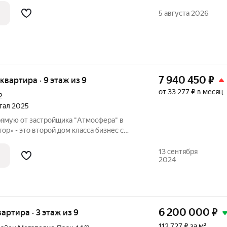
ой формы, просторная кухня 10.8 кв с
5 августа 2026
7 940 450
₽
я квартира · 9 этаж из 9
от 33 277 ₽ в месяц
2
ртал 2025
рямую от застройщика "Атмосфера" в
» - это второй дом класса бизнес с
ирным отоплением. Адрес: ул. имени Н.
ктор» - главное архитектурное событие
13 сентября
2024
6 200 000
₽
вартира · 3 этаж из 9
112 727 ₽ за м²