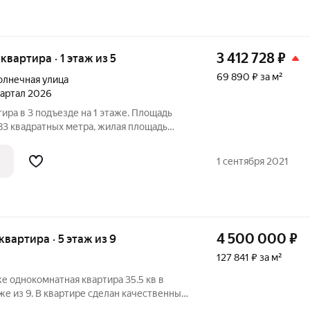
3 412 728
₽
 квартира · 1 этаж из 5
69 890 ₽ за м²
олнечная улица
квартал 2026
ира в 3 подъезде на 1 этаже. Площадь
83 квадратных метра, жилая площадь
 площадь кухни 12.43 квадратных метра,
адратных метра. Дом оборудован лифтом.
1 сентября 2021
4 500 000
₽
 квартира · 5 этаж из 9
127 841 ₽ за м²
е однокомнатная квартира 35.5 кв в
же из 9. В квартире сделан качественный
ютно. Она полностью готова к заселению.