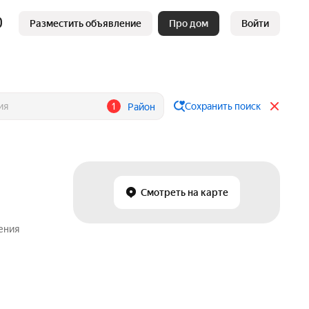
Разместить объявление
Про дом
Войти
1
Сохранить поиск
Район
Смотреть на карте
ения