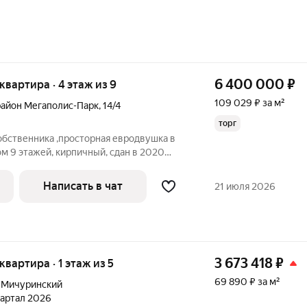
6 400 000
₽
 квартира · 4 этаж из 9
109 029 ₽ за м²
айон Мегаполис-Парк
,
14/4
торг
обственника ,просторная евродвушка в
м 9 этажей, кирпичный, сдан в 2020
ировка квартиры: большая кухня-
Написать в чат
21 июля 2026
3 673 418
₽
 квартира · 1 этаж из 5
69 890 ₽ за м²
 Мичуринский
квартал 2026