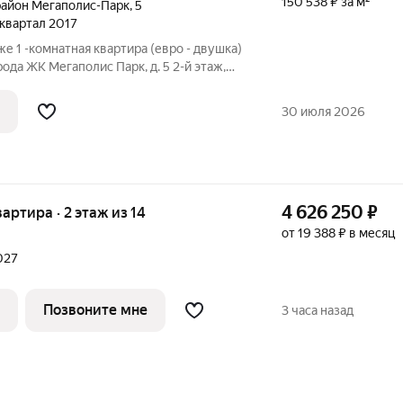
150 538 ₽ за м²
айон Мегаполис-Парк
,
5
4 квартал 2017
ода ЖК Мегаполис Парк, д. 5 2-й этаж,
ое поквартирное отопление (свой
ловая большая кухня-гостиная 20 кв. м
30 июля 2026
4 626 250
₽
вартира · 2 этаж из 14
от 19 388 ₽ в месяц
2027
Позвоните мне
3 часа назад