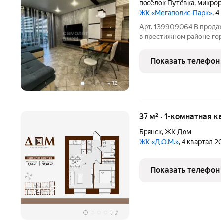
посёлок Путёвка
,
микрор
ЖК «Мегаполис-Парк»
, 
Арт. 139909064 В продаже 1 -комнатная квартира (евро - двушка)
в престижном районе гор
кирпичный дом автономн
котёл) 46,5 кв. м., не уг
Показать телефон
большая
+
12
37 м² · 1-комнатная к
Брянск
,
ЖК Дом
ЖК «Д.О.М.»
, 4 квартал 
Показать телефон
+
7