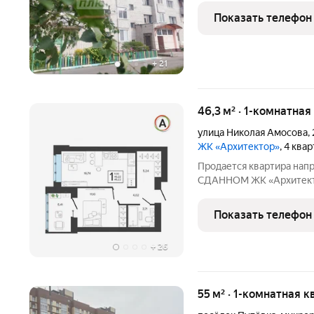
Комната 16.9 кв правильн
Показать телефон
+
21
46,3 м² · 1-комнатна
улица Николая Амосова
,
ЖК «Архитектор»
, 4 ква
Продается квартира нап
СДАННОМ ЖК «Архитектор
индивидуальным покварт
Амосова д. 2 ЖК «Архите
Показать телефон
Брянска. Этот
+
26
55 м² · 1-комнатная к