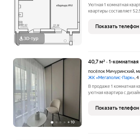
Уютная 1 комнатная кварт
квартиры составляет 52.
22.39 квадратных метра,
площадь лоджии 9.52 кв
Показать телефон
3D-тур
40,7 м² · 1-комнатная
посёлок Мичуринский
,
м
ЖК «Мегаполис-Парк»
, 
В продаже 1 комнатная к
уютная квартира с диза
2026 года постройки. Пр
современным холодильни
Показать телефон
выполнен
+
10