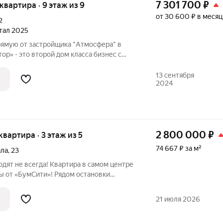
7 301 700
₽
 квартира · 9 этаж из 9
от 30 600 ₽ в месяц
2
ртал 2025
рямую от застройщика "Атмосфера" в
» - это второй дом класса бизнес с
ирным отоплением. Адрес: ул. имени Н.
ктор» - главное архитектурное событие
13 сентября
2024
2 800 000
₽
 квартира · 3 этаж из 5
74 667 ₽ за м²
ала
,
23
дят не всегда! Квартира в самом центре
ы от «БумСити»! Рядом остановки
а, транспорт идёт во все районы города.
магазины, аптеки, больница №1, детская
21 июля 2026