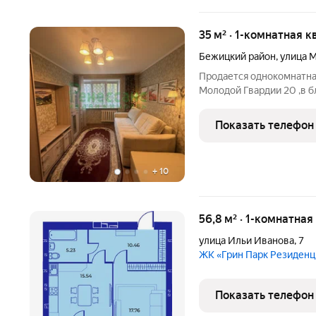
35 м² · 1-комнатная к
Бежицкий район
,
улица 
Продается однокомнатна
Молодой Гвардии 20 ,в б
3 интернационала, Куйбы
Кирпичный дом. Квартира
Показать телефон
Большая
+
10
56,8 м² · 1-комнатная
улица Ильи Иванова
,
7
ЖК «Грин Парк Резиден
Показать телефон