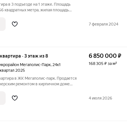
ира в 3 подъезде на 1 этаже. Площадь
56 квадратных метра, жилая площадь
 площадь кухни 17.93 квадратных метра,
адратных метра. Дом оборудован лифтом.
7 февраля 2024
6 850 000
₽
 квартира · 3 этаж из 8
168 305 ₽ за м²
икрорайон Мегаполис-Парк
,
24к1
4 квартал 2025
вартира в ЖК Мегаполис-парк. Продается
йнерским ремонтом в кирпичном доме
осторная кухня площадью 18 м оснащена
ком и встроенной техникой. В квартире
4 июля 2026