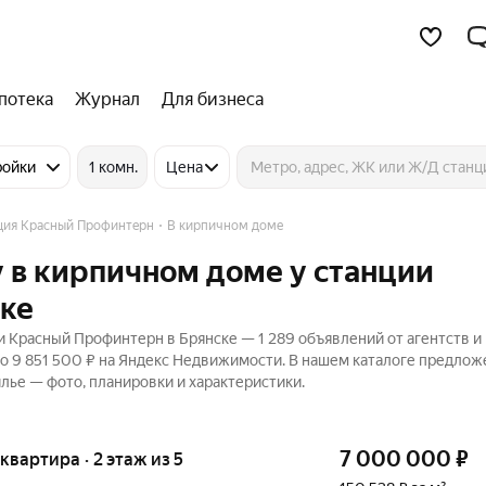
потека
Журнал
Для бизнеса
ройки
1 комн.
Цена
ция Красный Профинтерн
В кирпичном доме
 в кирпичном доме у станции
ке
 Красный Профинтерн в Брянске — 1 289 объявлений от агентств и
до 9 851 500 ₽ на Яндекс Недвижимости. В нашем каталоге предлож
илье — фото, планировки и характеристики.
7 000 000
₽
 квартира · 2 этаж из 5