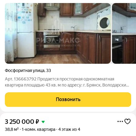
Фосфоритная улица
,
33
Арт. 136663792 Продается просторная однокомнатная
квартира площадью 43 кв. м по адресу: г. Брянск, Володарский
район, ул. Фосфоритная, д. 33 (мкр-н Новостройка). Идеальная
планировка для комфортной жизни заезжай и живи! Главные
Позвонить
3 250 000
₽
38,8 м²
1-комн. квартира
4 этаж из 4