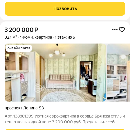
этаже, уютная и теплая, тот самый вариант для вашей
комфортной жизни. Параметры: - Большая кухня (12 м2) с
Позвонить
выходом на лоджию (2,9м2) -
3 200 000
₽
32,1 м²
1-комн. квартира
1 этаж из 5
онлайн показ
проспект Ленина
,
53
Арт. 138881399 Уютная евроквартира в сердце Брянска стиль и
тепло по выгодной цене 3 200 000 руб. Представьте себе
идеальное начало: светлая однокомнатная квартира с