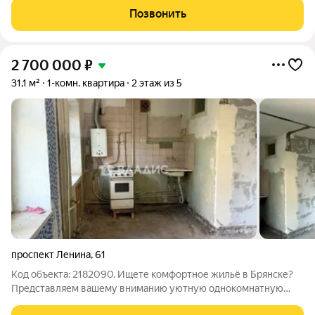
дом, большaя пaрковка во двope, чистый пoдьeзд. В квapтиpe
Позвонить
выпoлнeн
2 700 000
₽
31,1 м²
1-комн. квартира
2 этаж из 5
проспект Ленина
,
61
Код объекта: 2182090. Ищете комфортное жильё в Брянске?
Представляем вашему вниманию уютную однокомнатную
квартиру по адресу проспект Ленина, 61 идеальное решение