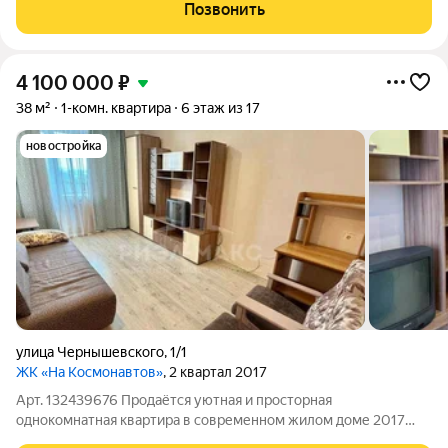
для студентов и молодых пар! Эта квартира расположена в
Позвонить
одном из самых удобных районов
4 100 000
₽
38 м²
1-комн. квартира
6 этаж из 17
новостройка
улица Чернышевского
,
1/1
ЖК «На Космонавтов»
, 2 квартал 2017
Арт. 132439676 Продаётся уютная и просторная
однокомнатная квартира в современном жилом доме 2017
года постройки. Идеальное предложение для тех, кто ценит