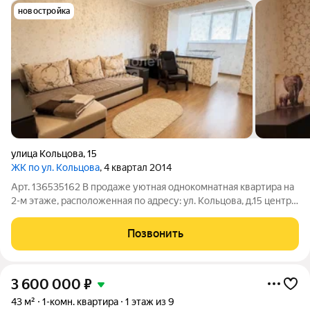
новостройка
улица Кольцова
,
15
ЖК по ул. Кольцова
, 4 квартал 2014
Арт. 136535162 B продаже уютная однокомнатная квартира на
2-м этаже, расположенная по адресу: ул. Кольцова, д.15 центр
Володарского района Параметры: Общая площадь 37 м.кв.
Oпиcaние: -новый кирпичный дом, построенный в 2014 году;
Позвонить
-квартира с
3 600 000
₽
43 м²
1-комн. квартира
1 этаж из 9