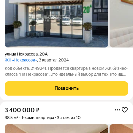
улица Некрасова
,
20А
ЖК «Некрасова»
, 3 квартал 2024
Код объекта: 2149241. Продается квартира в новом ЖК бизнес-
класса "На Некрасова". Это идеальный выбор для тех, кто ищет
комфортное жильё в современном доме с развитой
инфраструктурой. Квартира расположена на первом этаже
Позвонить
четырёхэтажного кирпичного
3 400 000
₽
38,5 м²
1-комн. квартира
3 этаж из 10