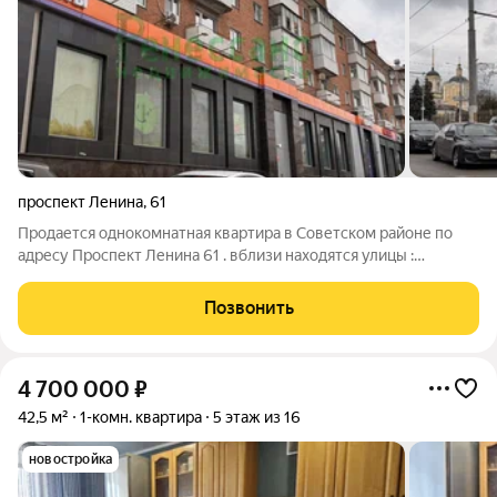
проспект Ленина
,
61
Продается однокомнатная квартира в Советском районе по
адресу Проспект Ленина 61 . вблизи находятся улицы :
Площадь Партизан , Набережная , Красноармейская, Фокина
,Пересвета, Дуки Кирпичный дом. Квартира не углoвaя. Окна
Позвонить
выходят во двор, отличный
4 700 000
₽
42,5 м²
1-комн. квартира
5 этаж из 16
новостройка