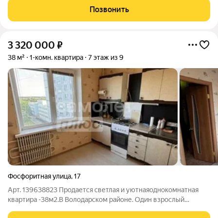
качественным евроремонтом, где каждый штрих продуман
Позвонить
для уюта. Это не просто жильё
3 320 000
₽
38 м²
1-комн. квартира
7 этаж из 9
Фосфоритная улица
,
17
Арт. 139638823 Продается светлая и уютнаяоднокомнатная
квартира -38м2.В Володарском районе. Один взрослый
собственник. Параметры: Кухня -9м2 Комната-20м2 Коридор