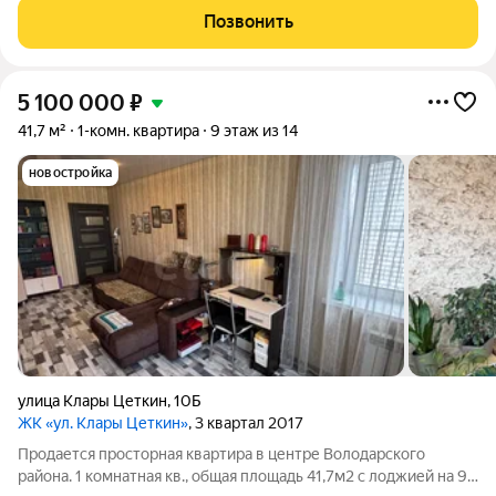
комфорт и безопасность! Закрытая охраняемая территория с
Позвонить
благоустроенной зоной отдыха и
5 100 000
₽
41,7 м²
1-комн. квартира
9 этаж из 14
новостройка
улица Клары Цеткин
,
10Б
ЖК «ул. Клары Цеткин»
, 3 квартал 2017
Продается просторная квартира в центре Володарского
района. 1 комнатная кв., общая площадь 41,7м2 с лоджией на 9