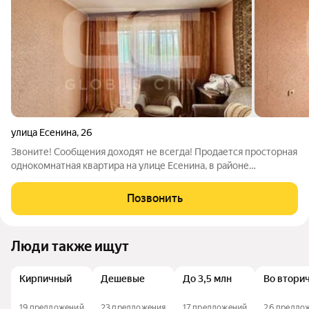
улица Есенина
,
26
Звоните! Сообщения доходят не всегда! Продается просторная
однокомнатная квартира на улице Есенина, в районе
Новостройка. Расположена на 3-м этаже 10-этажного
панельного дома, построенного в 1993 году. Квартира теплая,
Позвонить
окна выходят на улицу.
Люди также ищут
Кирпичный
Дешевые
До 3,5 млн
Во втори
19 предложений
23 предложения
17 предложений
26 предло