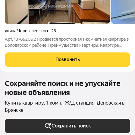
улица Чернышевского
,
23
Арт. 137652092 Продается просторная 1-комнатная квартира в
Володарском районе. Преимущества квартиры: Квартира
расположена в экологически чистом районе идеально для тех,
кто ценит свежий. воздух и природы. Большая кухня 10 м кв.
Позвонить
укомплектована
Сохраняйте поиск и не упускайте
новые объявления
Купить квартиру, 1-комн., Ж/Д станция: Деповская в
Брянске
Сохранить поиск