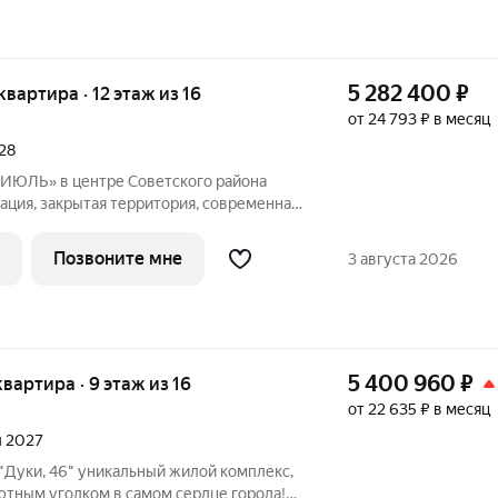
5 282 400
₽
 квартира · 12 этаж из 16
от 24 793 ₽ в месяц
028
ИЮЛЬ» в центре Советского района
ация, закрытая территория, современная
ные решения для комфортной жизни.
Позвоните мне
3 августа 2026
5 400 960
₽
 квартира · 9 этаж из 16
от 22 635 ₽ в месяц
л 2027
ый жилой комплекс,
ютным уголком в самом сердце города!