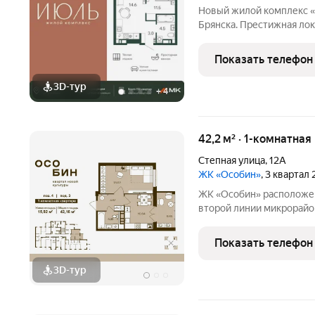
Новый жилой комплекс «
Брянска. Престижная лок
архитектура и продуман
Срок вручения ключей I квартал 2028 года. Прямые продажи от
Показать телефон
застройщика МК
3D-тур
+
4
42,2 м² · 1-комнатная
Степная улица
,
12А
ЖК «Особин»
, 3 квартал
ЖК «Особин» расположен
второй линии микрорайо
дорог. Транспортная дос
инфраструктурой подче
Показать телефон
квартала. ЖК «Особин»
3D-тур