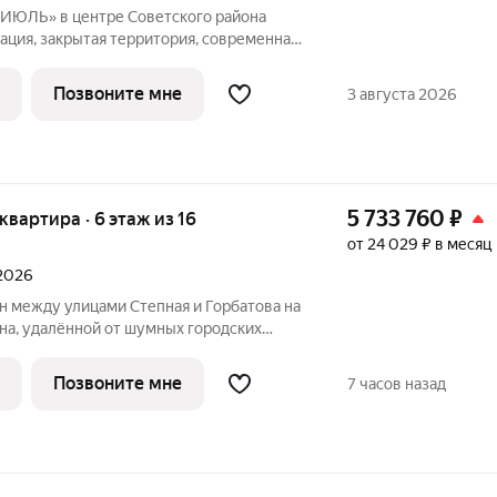
ИЮЛЬ» в центре Советского района
ация, закрытая территория, современная
ные решения для комфортной жизни.
Позвоните мне
3 августа 2026
5 733 760
₽
 квартира · 6 этаж из 16
от 24 029 ₽ в месяц
 2026
 между улицами Степная и Горбатова на
на, удалённой от шумных городских
тупность и насыщенность городской
ркивают самодостаточность жилого
Позвоните мне
7 часов назад