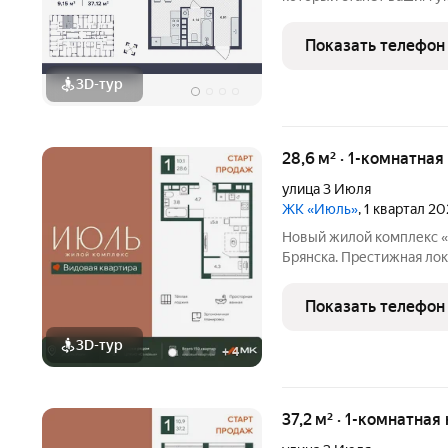
16-ти этажный монолитн
встроенными торгово-о
Показать телефон
автономной котельной о
3D-тур
28,6 м² · 1-комнатная
улица 3 Июля
ЖК «Июль»
, 1 квартал 2
Новый жилой комплекс «
Брянска. Престижная лок
архитектура и продуман
Срок вручения ключей I квартал 2028 года. Прямые продажи от
Показать телефон
застройщика МК
3D-тур
+
4
37,2 м² · 1-комнатная