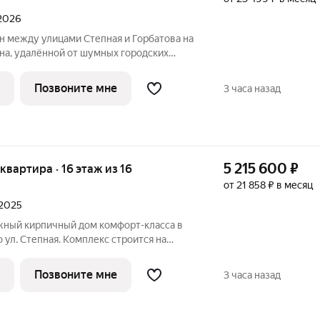
 2026
 между улицами Степная и Горбатова на
на, удалённой от шумных городских
тупность и насыщенность городской
ркивают самодостаточность жилого
Позвоните мне
3 часа назад
5 215 600
₽
 квартира · 16 этаж из 16
от 21 858 ₽ в месяц
 2025
 ул. Степная. Комплекс строится на
порта, недалеко от юридического
н из самых быстроразвивающихся,
Позвоните мне
3 часа назад