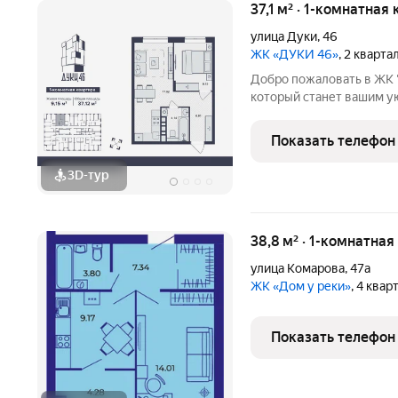
37,1 м² · 1-комнатная
улица Дуки
,
46
ЖК «ДУКИ 46»
, 2 кварта
Добро пожаловать в ЖК "Дуки, 46" уникальн
который станет вашим у
16-ти этажный монолитн
встроенными торгово-о
Показать телефон
автономной котельной о
3D-тур
38,8 м² · 1-комнатная
улица Комарова
,
47а
ЖК «Дом у реки»
, 4 квар
Показать телефон