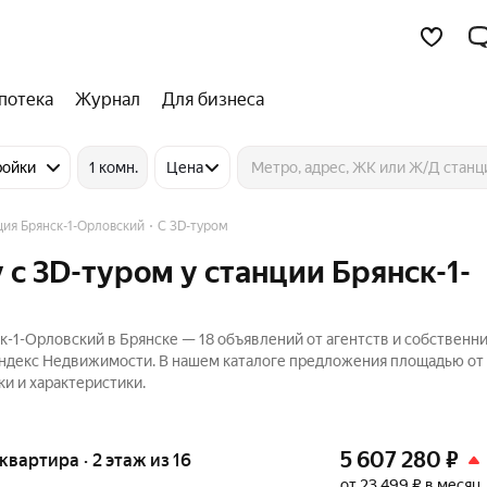
потека
Журнал
Для бизнеса
ройки
1 комн.
Цена
ция Брянск-1-Орловский
C 3D-туром
c 3D-туром у станции Брянск-1-
-1-Орловский в Брянске — 18 объявлений от агентств и собственн
 Яндекс Недвижимости. В нашем каталоге предложения площадью от 
ки и характеристики.
5 607 280
₽
 квартира · 2 этаж из 16
от 23 499 ₽ в месяц