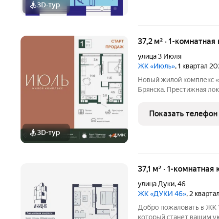
3D-тур
37,2 м² · 1-комнатная
улица 3 Июля
ЖК «Июль»
, 1 квартал 2
Новый жилой комплекс «
Брянска. Престижная лок
архитектура и продуман
Срок вручения ключей I квартал 2028 года. Прямые продажи от
Показать телефон
застройщика МК
3D-тур
+
4
37,1 м² · 1-комнатная
улица Дуки
,
46
ЖК «ДУКИ 46»
, 2 кварта
Добро пожаловать в ЖК "Дуки, 46" уникальн
который станет вашим у