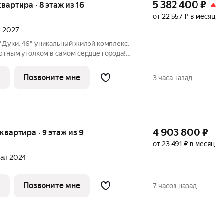
5 382 400
₽
 квартира · 8 этаж из 16
от 22 557 ₽ в месяц
л 2027
ый жилой комплекс,
ютным уголком в самом сердце города!
о-каркасный дом комфорт-класса со
фисными помещениями и своей
Позвоните мне
3 часа назад
т
4 903 800
₽
 квартира · 9 этаж из 9
от 23 491 ₽ в месяц
тал 2024
Позвоните мне
7 часов назад