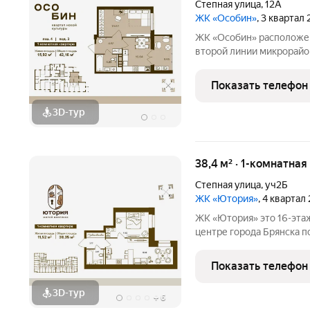
Степная улица
,
12А
ЖК «Особин»
, 3 квартал
ЖК «Особин» расположен
второй линии микрорайо
дорог. Транспортная дос
инфраструктурой подче
Показать телефон
квартала. ЖК «Особин»
3D-тур
38,4 м² · 1-комнатная
Степная улица
,
уч2Б
ЖК «Ютория»
, 4 квартал
ЖК «Ютория» это 16-этажный кирпичный дом комфорт-класса в
центре города Брянска по
территории старого аэро
факультета БГУ. Это оди
Показать телефон
комфортабельных
3D-тур
+
6