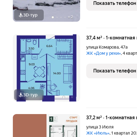
доступности н
Показать телефон
3D-тур
+
2
37,4 м² · 1-комнатная
улица Комарова
,
47а
ЖК «Дом у реки»
, 4 квар
Показать телефон
3D-тур
37,2 м² · 1-комнатная
улица 3 Июля
ЖК «Июль»
, 1 квартал 2