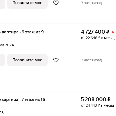
овые детские сады и школы, престижные ВУЗы. Для
Позвоните мне
3 часа назад
4 727 400
₽
 квартира · 9 этаж из 9
от 22 646 ₽ в месяц
тал 2024
Позвоните мне
3 часа назад
5 208 000
₽
 квартира · 7 этаж из 16
от 24 443 ₽ в месяц
028