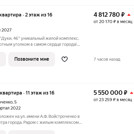
4 812 780
₽
 квартира · 2 этаж из 16
от 20 170 ₽ в месяц
л 2027
ый жилой комплекс,
ютным уголком в самом сердце города!
о-каркасный дом комфорт-класса со
фисными помещениями и своей
Позвоните мне
7 часов назад
т
5 550 000
₽
 квартира · 11 этаж из 16
от 23 259 ₽ в месяц
оченко
,
5
вартал 2022
ожен на ул. имени А.Ф. Войстроченко в
нтра города. Рядом с жилым комплексом
я комфортной жизни и отдыха. В шаговой