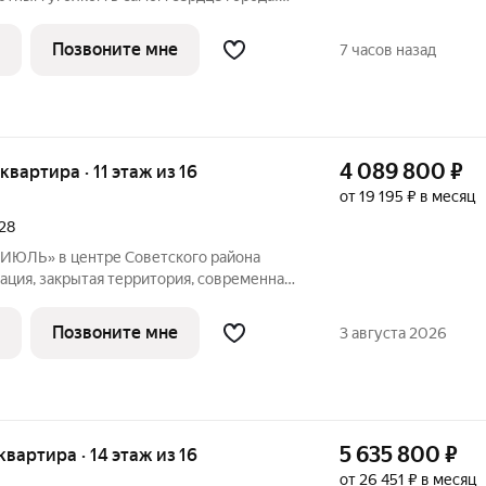
о-каркасный дом комфорт-класса со
фисными помещениями и своей
Позвоните мне
7 часов назад
т
4 089 800
₽
 квартира · 11 этаж из 16
от 19 195 ₽ в месяц
028
ИЮЛЬ» в центре Советского района
ация, закрытая территория, современная
ные решения для комфортной жизни.
Позвоните мне
3 августа 2026
5 635 800
₽
 квартира · 14 этаж из 16
от 26 451 ₽ в месяц