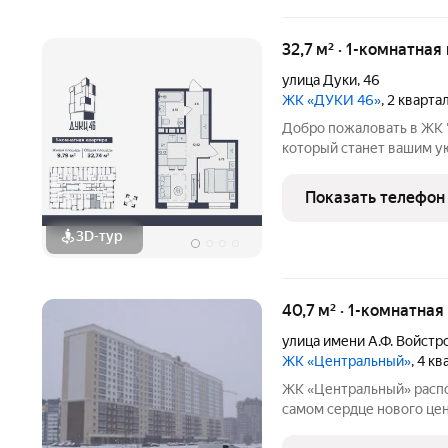
32,7 м² · 1-комнатная
улица Дуки
,
46
ЖК «ДУКИ 46»
, 2 кварта
Добро пожаловать в ЖК "Дуки, 46" уникальн
который станет вашим у
16-ти этажный монолитн
встроенными торгово-о
Показать телефон
автономной котельной о
3D-тур
40,7 м² · 1-комнатная
улица имени А.Ф. Войстр
ЖК «Центральный»
, 4 к
ЖК «Центральный» распол
самом сердце нового це
есть всё необходимое дл