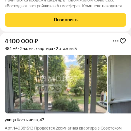
Начинаются продажи квартир в новом жилом комплексе
«Восход» от застройщика «Атмосфера». Комплекс находится в
центре Советского района из окон квартир открывается вид на
зелёный массив возле ручья Нижний Судок. Вы сможете
Позвонить
наслаждаться свежим воздухом
4 100 000
₽
48,1 м²
2-комн. квартира
2 этаж из 5
улица Костычева
,
47
Арт. 140381513 Продаётся 2комнатная квартира в Советском