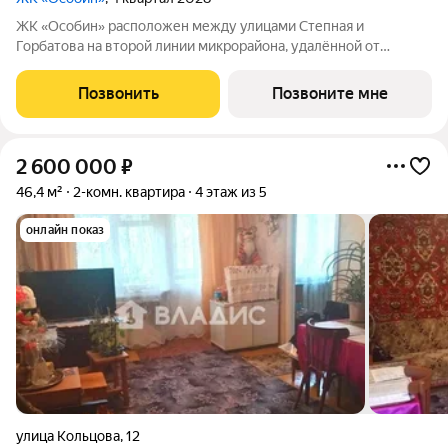
ЖК «Особин» расположен между улицами Степная и
Горбатова на второй линии микрорайона, удалённой от
шумных городских дорог. Транспортная доступность и
насыщенность городской инфраструктурой подчеркивают
Позвонить
Позвоните мне
самодостаточность жилого квартала. ЖК «Особин»
2 600 000
₽
46,4 м²
2-комн. квартира
4 этаж из 5
онлайн показ
улица Кольцова
,
12