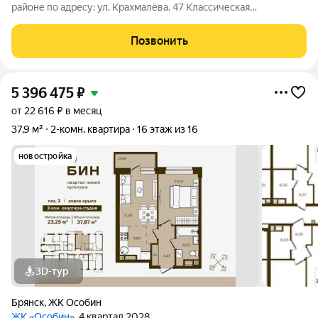
районе по адресу: ул. Крахмалёва, 47 Классическая
планировка- " распашонка" с окнами на две стороны дома.
Общей площадью- 48.1 кв. м Кухня- 7 кв.м Санузел раздельный
Позвонить
Две просторные
5 396 475
₽
от 22 616 ₽ в месяц
37,9 м²
2-комн. квартира
16 этаж из 16
новостройка
3D-тур
Брянск
,
ЖК Особин
ЖК «Особин»
, 4 квартал 2028