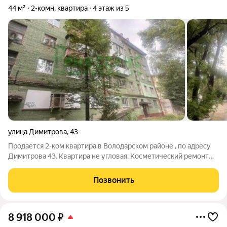
44 м²
2-комн. квартира
4 этаж из 5
улица Димитрова
,
43
Продается 2-ком квартира в Володарском районе , по адресу
Димитрова 43. Квартира не угловая. Косметический ремонт
,Окна ПВХ, есть балкон. Отличная планировка. Один
собственник, никто не прописан, документы готовы к сделке.
Позвонить
Квартира свободна,
8 918 000
₽