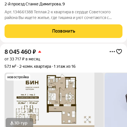
2-й проезд Станке Димитрова
,
9
Арт. 134661388 Теплая 2-к квартира в сердце Советского
района Вы ищете жилье, где тишина и уют сочетаются с
городской инфраструктурой? Эта квартира именно то, что вам
нужно! Почему эта квартира стоит вашего внимания:
Позвонить
Эксклюзивность: В этом доме
8 045 460
₽
от 33 717 ₽ в месяц
57,1 м²
2-комн. квартира
1 этаж из 16
новостройка
3D-тур