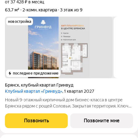
от 37 428 ₽ в месяц
63,7 м²
2-комн. квартира
3 этаж из 9
новостройка
последнее предложение
Брянск
,
клубный квартал Гринвуд
Клубный квартал «Гринвуд»
, 1 квартал 2027
Новый 9-этажный кирпичный дом бизнес-класса в центре
Брянска рядом с рощей Соловьи. Закрытая территория. Ключи
4 квapтал 2026 года. Прямыe продажи oт заcтpойщика без
комиссии. Ипотека от 6% сeмeйная, IT подaём заявки вo вce
Позвонить
Позвоните мне
бaнки гoрода.