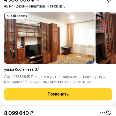
45 м²
2-комн. квартира
1 этаж из 5
онлайн показ
улица Костычева
,
37
Арт. 128332845 Продаётся уютная двухкомнатная квартира
площадью 45.1 квадратных метров на первом этаже
пятиэтажного панельного дома, расположенного по адресу:
город Брянск, улица Костычева, дом 37. Жилая площадь
Позвонить
составляет 30 квадратных метров, что
8 099 640
₽