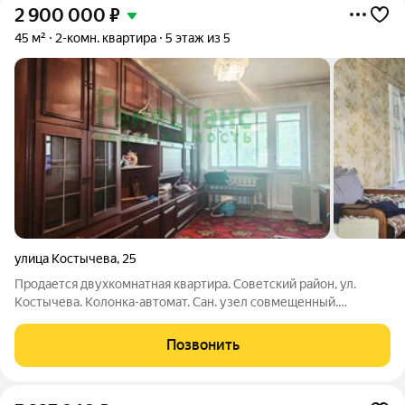
2 900 000
₽
45 м²
2-комн. квартира
5 этаж из 5
улица Костычева
,
25
Продается двухкомнатная квартира. Советский район, ул.
Костычева. Колонка-автомат. Сан. узел совмещенный.
Застеклённый балкон. Развитая инфраструктура. В пешей
доступности общеобразовательные учреждения, дет. сады,
Позвонить
торгово-развлекательные центры,