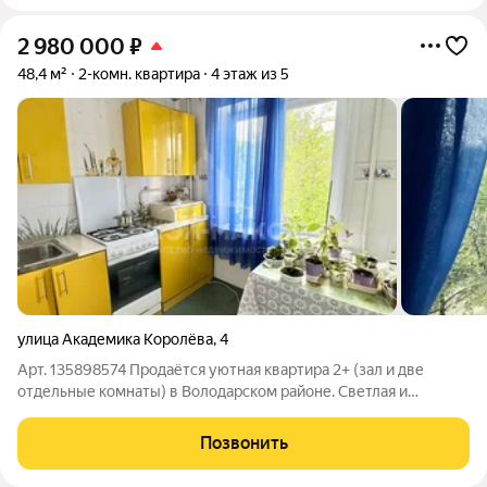
2 980 000
₽
48,4 м²
2-комн. квартира
4 этаж из 5
улица Академика Королёва
,
4
Арт. 135898574 Продаётся уютная квартира 2+ (зал и две
отдельные комнаты) в Володарском районе. Светлая и
комфортная квартира, отличный вариант для семьи с детьми
благодаря удобной перепланировке, одна комната разделена
Позвонить
на две, и фактически вы