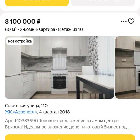
помещениями и своей автономной котельной от
8 100 000
₽
60 м²
2-комн. квартира
8 этаж из 10
новостройка
Советская улица
,
110
ЖК «Аэропорт»
, 4 квартал 2018
Арт. 140383690 Топовое предложение в самом центре
Брянска! Идеальное вложение денег и готовый бизнес под
ключ пассивный доход с первого дня! Адрес: г. Брянск, ул.
Советская, д. 110 (Советский р-н). Параметры: 8/10 этаж Дом