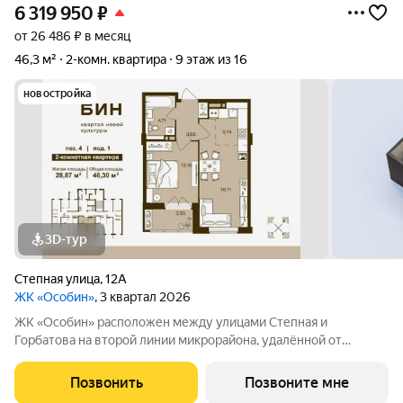
6 319 950
₽
от 26 486 ₽ в месяц
46,3 м²
2-комн. квартира
9 этаж из 16
новостройка
3D-тур
Степная улица
,
12А
ЖК «Особин»
, 3 квартал 2026
ЖК «Особин» расположен между улицами Степная и
Горбатова на второй линии микрорайона, удалённой от
шумных городских дорог. Транспортная доступность и
насыщенность городской инфраструктурой подчеркивают
Позвонить
Позвоните мне
самодостаточность жилого квартала. ЖК «Особин»