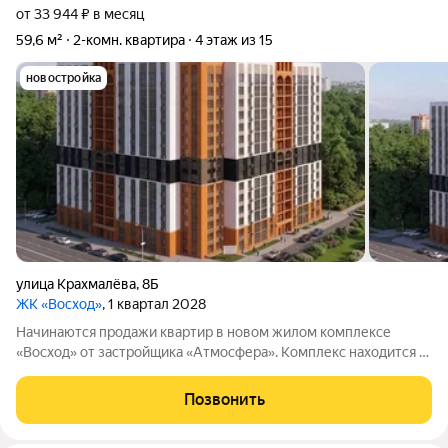
от 33 944 ₽ в месяц
59,6 м²
2-комн. квартира
4 этаж из 15
новостройка
улица Крахмалёва
,
8Б
ЖК «Восход»
, 1 квартал 2028
Начинаются продажи квартир в новом жилом комплексе
«Восход» от застройщика «Атмосфера». Комплекс находится в
центре Советского района из окон открывается вид на
зелёный массив возле ручья, так что жители смогут
Позвонить
наслаждаться живописными пейзажами и