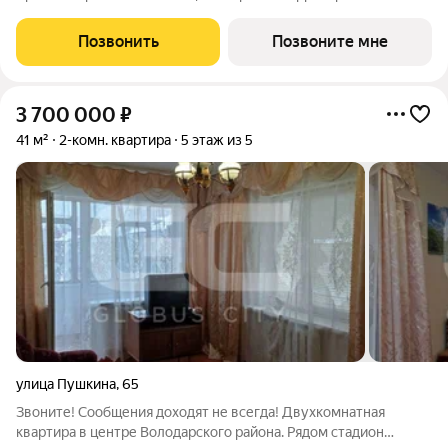
современная архитектура и продуманные решения для
комфортной жизни. Срок вручения ключей I квартал 2028
Позвонить
Позвоните мне
года. Прямые продажи от застройщика МК
3 700 000
₽
41 м²
2-комн. квартира
5 этаж из 5
улица Пушкина
,
65
Звоните! Сообщения доходят не всегда! Двухкомнатная
квартира в центре Володарского района. Рядом стадион