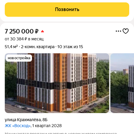
Брянских партизан. Квартира на 5 этаже. Очень удачное
расположение дома, в шаговой доступности всё необходимое
Позвонить
для комфортного проживания: школа
7 250 000
₽
от 30 384 ₽ в месяц
51,4 м²
2-комн. квартира
10 этаж из 15
новостройка
улица Крахмалёва
,
8Б
ЖК «Восход»
, 1 квартал 2028