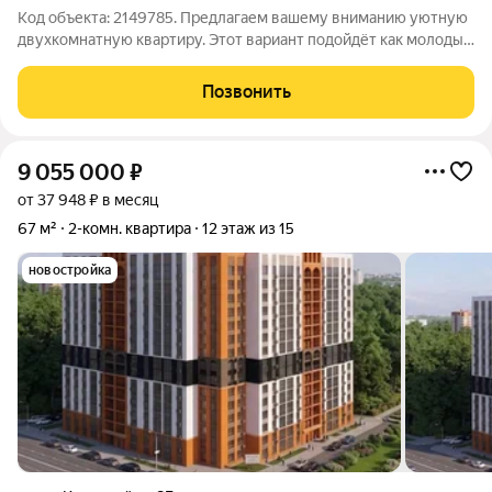
Код объекта: 2149785. Предлагаем вашему вниманию уютную
двухкомнатную квартиру. Этот вариант подойдёт как молодым
специалистам, так и семьям с детьми. В квартире две
комнаты,балкон, есть отдельная комната под гардеробную
Позвонить
.Окна выходят во двор.
9 055 000
₽
от 37 948 ₽ в месяц
67 м²
2-комн. квартира
12 этаж из 15
новостройка