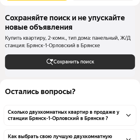
Сохраняйте поиск и не упускайте
новые объявления
Купить квартиру, 2-комн., тип дома: панельный, Ж/Д
станция: Брянск-1-Орловский в Брянске
Сохранить поиск
Остались вопросы?
Сколько двухкомнатных квартир в продаже у
станции Брянск-1-Орловский в Брянске ?
На Яндекс Недвижимости в продаже у станции 
Брянск-1-Орловский в Брянске 224 двухкомнатных 
Как выбрать свою лучшую двухкомнатную