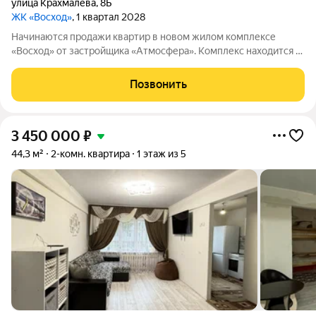
улица Крахмалёва
,
8Б
ЖК «Восход»
, 1 квартал 2028
Начинаются продажи квартир в новом жилом комплексе
«Восход» от застройщика «Атмосфера». Комплекс находится в
центре Советского района из окон открывается вид на
зелёный массив возле ручья, так что жители смогут
Позвонить
наслаждаться живописными пейзажами и
3 450 000
₽
44,3 м²
2-комн. квартира
1 этаж из 5