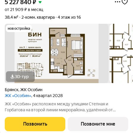
5 227 840
₽
от 21 909 ₽ в месяц
38,4 м²
2-комн. квартира
4 этаж из 16
новостройка
3D-тур
Брянск
,
ЖК Особин
ЖК «Особин»
, 4 квартал 2028
ЖК «Особин» расположен между улицами Степная и
Горбатова на второй линии микрорайона, удалённой от
шумных городских дорог. Транспортная доступность и
насыщенность городской инфраструктурой подчеркивают
Позвонить
Позвоните мне
самодостаточность жилого квартала. ЖК «Особин»