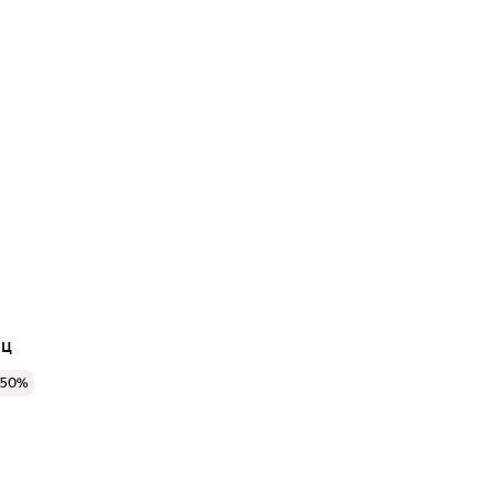
яц
 50%