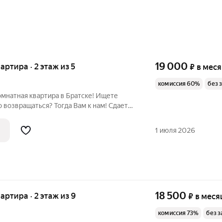
19 000
вартира · 2 этаж из 5
₽
в мес
комиссия 60%
без 
комнатная квартира в Братске! Ищете
о возвращаться? Тогда Вам к нам! Сдается
-настоящему чистая квартира на
л. Пихтовая 16а Идеальный вариант для
1 июля 2026
18 500
вартира · 2 этаж из 9
₽
в меся
комиссия 73%
без з