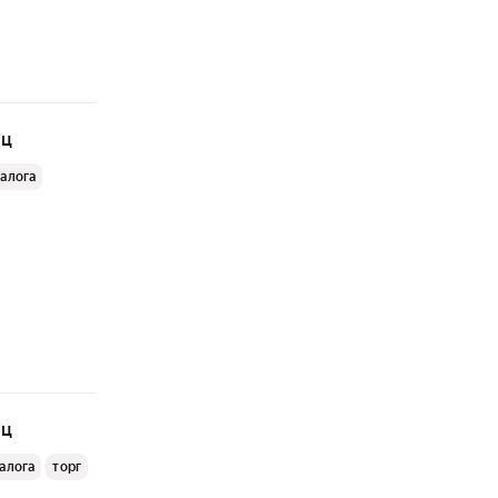
яц
залога
яц
залога
торг