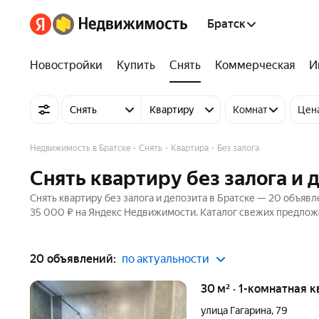
Братск
Новостройки
Купить
Снять
Коммерческая
И
Снять
Квартиру
Комнат
Цен
Недвижимость в Братске
Снять
Квартира
Без залога
Снять квартиру без залога и 
Снять квартиру без залога и депозита в Братске — 20 объявл
35 000 ₽ на Яндекс Недвижимости. Каталог свежих предложе
20 объявлений:
по актуальности
30 м² · 1-комнатная 
улица Гагарина
,
79