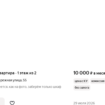
10 000
вартира · 1 этаж из 2
₽
в мес
режная улица
,
55
цена с КУ
комиссия
ется. как на фото, заберём только шкаф
без залога
29 июля 2026