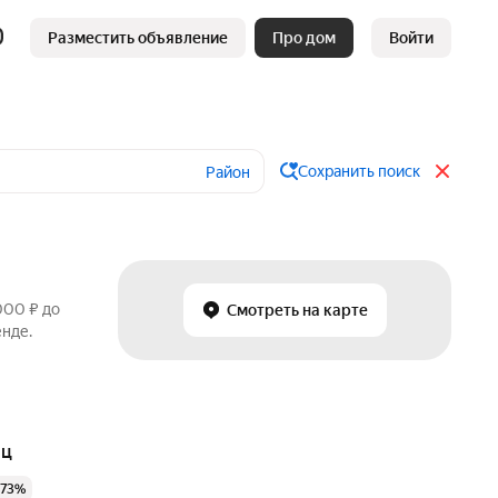
Разместить объявление
Про дом
Войти
Сохранить поиск
Район
000 ₽ до
Смотреть на карте
енде.
яц
 73%