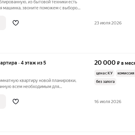
блированную, из бытовой техники есть
ая машинка, звоните поможем с выбором
23 июля 2026
20 000
вартира · 4 этаж из 5
₽
в мес
цена с КУ
комиссия
омнатную квартиру новой планировки,
без залога
анную всем необходимым для
ния, рассматриваем девушку или
рок, звоните эта квартира ждет вас!
16 июля 2026