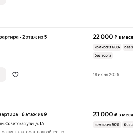
22 000
квартира · 2 этаж из 5
₽
в мес
комиссия 60%
без 
без торга
18 июня 2026
23 000
квартира · 6 этаж из 9
₽
в мес
ый
,
Советская улица
,
1А
комиссия 50%
без 
 , машинка автомат, подробнее по