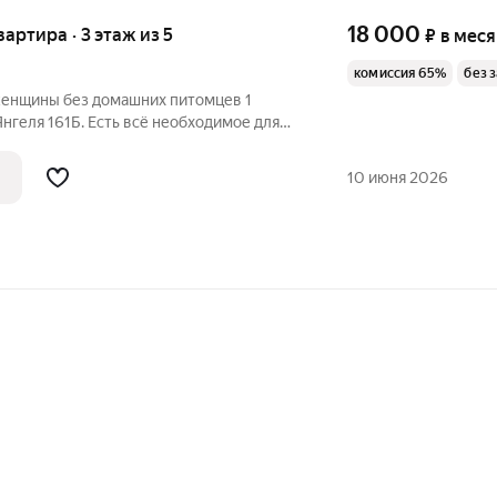
18 000
вартира · 3 этаж из 5
₽
в мес
комиссия 65%
без 
женщины без домашних питомцев 1
нгеля 161Б. Есть всё необходимое для
. Ежемесячная оплата за аренду
 Все коммунальные платежи оплачивает
10 июня 2026