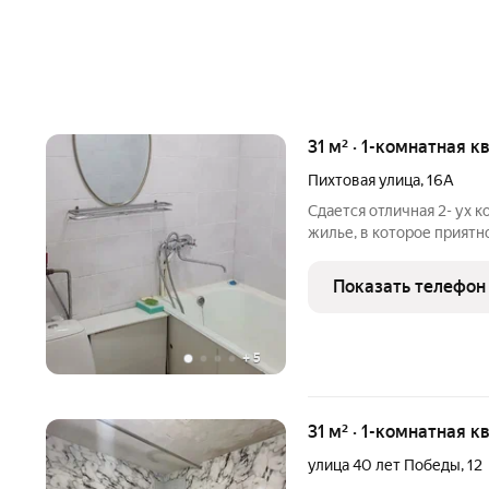
31 м² · 1-комнатная к
Пихтовая улица
,
16А
Сдается отличная 2- ух 
жилье, в которое приятн
светлая, ухоженная и по
Телецентре по адресу: у
Показать телефон
тех, кто
+
5
31 м² · 1-комнатная к
улица 40 лет Победы
,
12