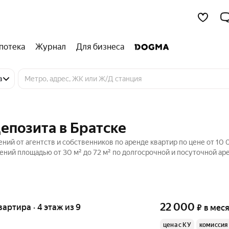
потека
Журнал
Для бизнеса
а
депозита в Братске
ений от агентств и собственников по аренде квартир по цене от 10 
ний площадью от 30 м² до 72 м² по долгосрочной и посуточной ар
22 000
квартира · 4 этаж из 9
₽
в мес
цена с КУ
комиссия