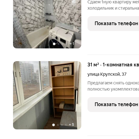
Сдаем 1ную квартиру ме
холодильник и стиральн
жилья.
Показать телефон
+
1
31 м² · 1-комнатная к
улица Крупской
,
37
Предлагаем снять однок
полностью укомплектов
комфортного существова
женщину на длительный с
Показать телефон
+
5