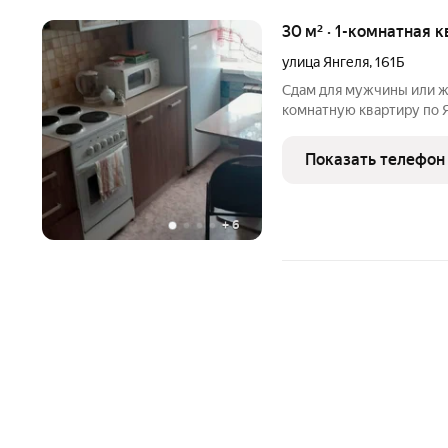
30 м² · 1-комнатная к
улица Янгеля
,
161Б
Сдам для мужчины или 
комнатную квартиру по Я
комфортного проживания
квартиры 17000 рублей.
Показать телефон
собственник.
+
6