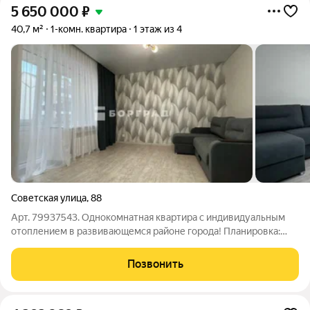
5 650 000
₽
40,7 м²
1-комн. квартира
1 этаж из 4
Советская улица
,
88
Арт. 79937543. Однокомнатная квартира с индивидуальным
отоплением в развивающемся районе города! Планировка:
просторная команата 18 кв.м. светлая кухня 10 кв.м.
совмещенный санузел просторный балкон встроенная
Позвонить
гардеробная Ремон свежий ремонт, в