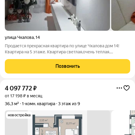
улица Чкалова
,
14
Продается прекрасная квартира по улице Чкалова дом 14!
Квартира на 5 этаже. Квартира светлая,очень теплая.
Характеристики объекта: Площадь: 30.4 м Кухня: Компактная и
функциональная. Санузел:Совмещенный. Ремонт:
Позвонить
Современный новый ремонт. Район
4 097 772
₽
от 17 198 ₽ в месяц
36,3 м²
1-комн. квартира
3 этаж из 9
новостройка