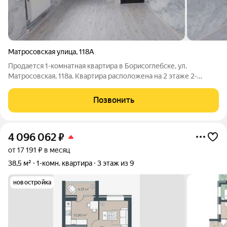
Матросовская улица
,
118А
Продается 1-комнатная квартира в Борисоглебске, ул.
Матросовская, 118а. Квартира расположена на 2 этаже 2-
этажного кирпичного дома, общая площадь 41,4 м, кухня 7,5 м.
Балкон 6 м по всей длине квартиры Современный ремонт:
Позвонить
натяжные потолки,
4 096 062
₽
от 17 191 ₽ в месяц
38,5 м²
1-комн. квартира
3 этаж из 9
новостройка