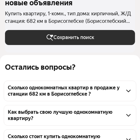
новые объявления
Купить квартиру, 1-комн., тип дома: кирпичный, Ж/Д
станция: 682 км в Борисоглебске (Борисоглебский
округ)
Сохранить поиск
Остались вопросы?
Сколько однокомнатных квартир в продаже у
станции 682 км в Борисоглебске ?
На Яндекс Недвижимости в продаже у станции 682 
км в Борисоглебске 54 однокомнатных квартиры, 
Как выбрать свою лучшую однокомнатную
квартиру?
из них 2 объявления от собственников, 29 
объявлений от агентств, 23 объявления от 
Чтобы купить 1-комнатную квартиру в кирпичном 
застройщиков
доме у станции 682 км, воспользуйтесь тепловой 
Сколько стоит купить однокомнатную