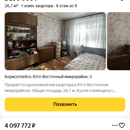
26,7 м²
1-комн. квартира
8 этаж из 9
Борисоглебск
,
Юго-Восточный микрорайон
,
3
Продаётся однокомнатная квартира в Юго-Восточном
микрорайоне. Общая площадь 26.7 м. Кухня совмещена с
балконом, балкон с видом на двор. Основные характеристики
Планировка: однокомнатная. Площадь: 26.7 м Этаж: 8 Лифт:
Позвонить
пассажирский Санузел:
4 097 772
₽