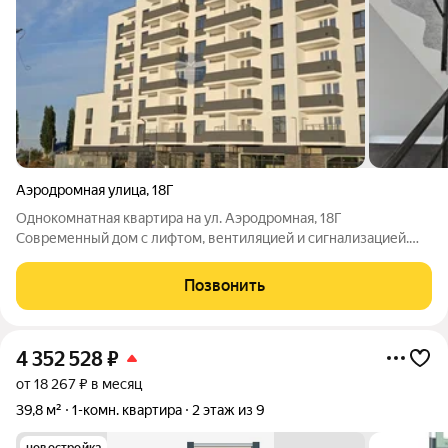
Аэродромная улица
,
18Г
Однокомнатная квартира на ул. Аэродромная, 18Г
Современный дом с лифтом, вентиляцией и сигнализацией.
Автономное отопление (настенный котёл). Площадь 31 кв.м
Кухня 8 кв.м Лоджия 4 кв.м Предчистовая отделка. Нет
Позвонить
необходимости рассказывать о плотной
4 352 528
₽
от 18 267 ₽ в месяц
39,8 м²
1-комн. квартира
2 этаж из 9