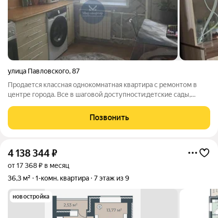
улица Павловского
,
87
Продается классная однокомнатная квартира с ремонтом в
центре города. Все в шаговой доступности:детские сады,
школы, бассейн, стадион, сеть магазинов, аптек, автобусные
остановки, детские оборудованные площадки. Вложений
Позвонить
квартира не требует.
4 138 344
₽
от 17 368 ₽ в месяц
36,3 м²
1-комн. квартира
7 этаж из 9
новостройка