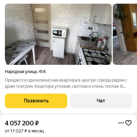
Народная улица
,
41А
Продается однокомнатная квартира в центре города рядом с
драм театром. Квартира угловая, светлая и очень теплая. В
квартире произведен ремонт с качественной отделкой стен,
сделана новая электропроводка, заменены батареи на
Позвонить
Чат
современные, новой
4 057 200
₽
от 17 027 ₽ в месяц