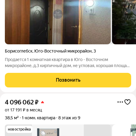
Борисоглебск
,
Юго-Восточный микрорайон
,
3
Продается 1 комнатная квартира в Юго - Восточном
микрорайоне, д.3 кирпичный дом, не угловая, хорошая площадь
- почти 36 кв.м., жилое состояние, пластиковые окна, железная
дверь документы оформлены, любая форма оплаты
Позвонить
4 096 062
₽
от 17 191 ₽ в месяц
38,5 м²
1-комн. квартира
8 этаж из 9
новостройка