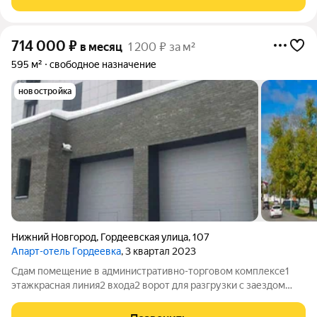
714 000
₽
в месяц
1 200 ₽ за м²
595 м²
свободное назначение
новостройка
Нижний Новгород
,
Гордеевская улица
,
107
Апарт-отель Гордеевка
, 3 квартал 2023
Сдам помещение в административно-торговом комплексе1
этажкрасная линия2 входа2 ворот для разгрузки с заездом
машинпарковкаБольшой жилой массив Хороший
автомобильный трафик Подойдет под: магазин, офис,