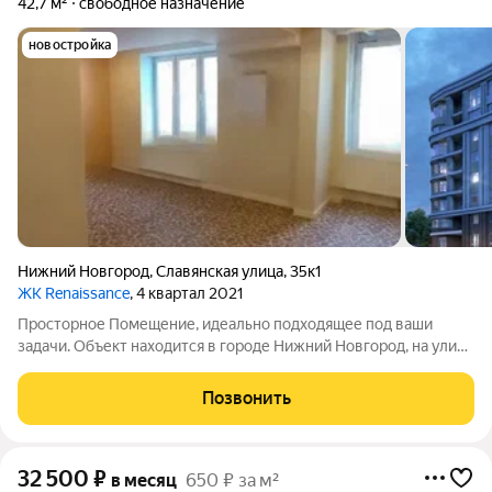
42,7 м²
свободное назначение
новостройка
Нижний Новгород
,
Славянская улица
,
35к1
ЖК Renaissance
, 4 квартал 2021
Просторное Помещение, идеально подходящее под ваши
задачи. Объект находится в городе Нижний Новгород, на улице
Славянская ул., д. 35к1 (Нижегородская обл.). Помещение
относится к типу 'Жилое', предназначено для 'ПСН'. Площадь
Позвонить
42.7 м, расположено на
32 500
₽
в месяц
650 ₽ за м²