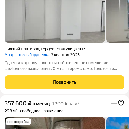
Нижний Новгород
,
Гордеевская улица
,
107
Апарт-отель Гордеевка
, 3 квартал 2023
Сдается в аренду полностью обновленное помещение
свободного назначения 70 м на втором этаже. Только что
завершен качественный ремонт, есть мокрая точка и кладовка.
В стоимость аренды ВКЛЮЧЕНЫ все коммунальные и
Позвонить
эксплуатационные платежи. Идеально под
357 600
₽
в месяц
1 200 ₽ за м²
298 м²
свободное назначение
новостройка