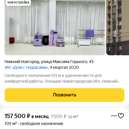
новостройка
Нижний Новгород
,
улица Максима Горького
,
43
ЖК «Дом с террасами»
, 4 квартал 2020
Свободного назначения 101 м в удачном месте для
комфортной работы. Локация: Нижегородская обл., Нижний
Новгород, ул. Максима Горького, д. 45. Формат: Жилое, под
ПСН. Площадь 101 м, этаж 1.0. Цена объекта 200000 руб. Если
Позвонить
этот вариант вам не
157 500
₽
в месяц
1 500 ₽ за м²
105 м²
свободное назначение