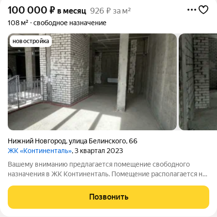
100 000
₽
в месяц
926 ₽ за м²
108 м²
свободное назначение
новостройка
Нижний Новгород
,
улица Белинского
,
66
ЖК «Континенталь»
, 3 квартал 2023
Вашему вниманию предлагается помещение свободного
назначения в ЖК Континенталь. Помещение располагается на
2 этаже премиального ЖК Континенталь. Имеется отдельный
вход. Рекламная конструкция для вашего бизнеса. Выделенная
Позвонить
мощность 15 кВт. Красная