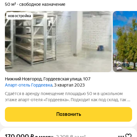
50 м²
свободное назначение
новостройка
Нижний Новгород
,
Гордеевская улица
,
107
Апарт-отель Гордеевка
, 3 квартал 2023
Сдаётся в аренду помещение площадью 50 м в цокольном
этаже апарт-отеля «Гордеевка». Подходит как под склад, так и
под лёгкое или чистое производство швейное, упаковочное,
сборочное, мастерскую и др. Прямая аренда от собственника,
Позвонить
без комиссии и
170 000
₽