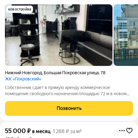
новостройка
Нижний Новгород
,
Большая Покровская улица
,
78
ЖК «Покровский»
Собственник сдает в прямую аренду коммерческое
помещение свободного назначения площадью 72 м в новом
доме ЖК «Покровский». Помещение расположено на 1 этаже,
имеет отдельный вход с улицы, место для размещения
Позвонить
вывески, собственную индивидуальную
55 000
₽
в месяц
1 288 ₽ за м²