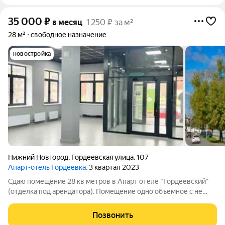
35 000
₽
в месяц
1 250 ₽ за м²
28 м²
свободное назначение
новостройка
Нижний Новгород
,
Гордеевская улица
,
107
Апарт-отель Гордеевка
, 3 квартал 2023
Сдаю помещение 28 кв метров в Апарт отеле "Гордеевский"
(отделка под арендатора). Помещение одно объемное с не
большой подсобкой. Сан узел на этаже. Здание введено в
эксплуатацию год назад, идут ремонты. В апартаментах уже
Позвонить
проживают люди. Очень