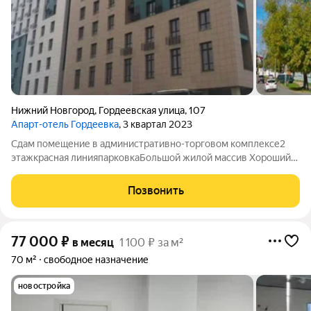
Нижний Новгород
,
Гордеевская улица
,
107
Апарт-отель Гордеевка
, 3 квартал 2023
Сдам помещение в административно-торговом комплексе2
этажкрасная линияпарковкаБольшой жилой массив Хороший
автомобильный трафик Подойдет под: магазин, офис Рядом: ж/
д вокзал, Московское шоссе, ул Куйбышева, метро Номер
Позвонить
объекта: 1/540125/14068 Узнать
77 000
₽
в месяц
1 100 ₽ за м²
70 м²
свободное назначение
новостройка