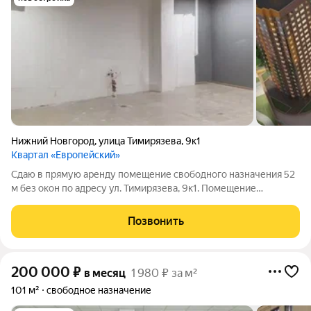
Нижний Новгород
,
улица Тимирязева
,
9к1
Квартал «Европейский»
Сдаю в прямую аренду помещение свободного назначения 52
м без окон по адресу ул. Тимирязева, 9к1. Помещение
находится на 2 этаже в жилом доме, вход со двора. Выполнена
чистовая отделка, вода заведена (можно организовать
Позвонить
рабочую зону с
200 000
₽
в месяц
1 980 ₽ за м²
101 м²
свободное назначение