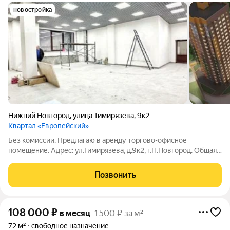
новостройка
Нижний Новгород
,
улица Тимирязева
,
9к2
Квартал «Европейский»
Без комиссии. Предлагаю в аренду торгово-офисное
помещение. Адрес: ул.Тимирязева, д.9к2, г.Н.Новгород. Общая
площадь 105 м2. 1 й этаж стиллобатной части жилого дома.
Высота потолков 3,5 м. В наличии: - приточно-вытяжная
Позвонить
вентиляция; - Отдельный вход;
108 000
₽
в месяц
1 500 ₽ за м²
72 м²
свободное назначение