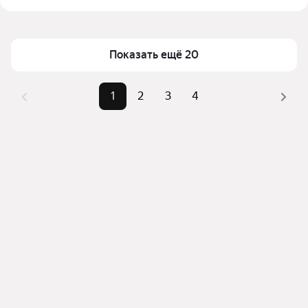
Цена за квадратный метр
650 — 3 000 ₽
Помимо удобной сортировки по цене аренды вы 
Площадь
25 — 2232 м²
можете отсортировать результаты по стоимости 
квадратного метра или площади
Показать ещё 20
1
2
3
4