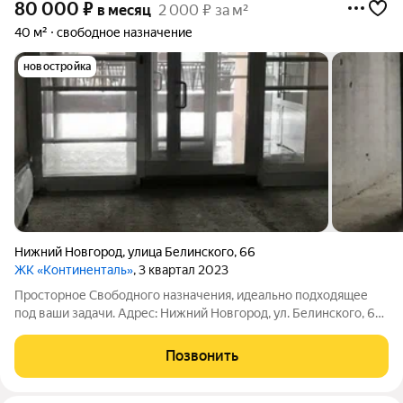
80 000
₽
в месяц
2 000 ₽ за м²
40 м²
свободное назначение
новостройка
Нижний Новгород
,
улица Белинского
,
66
ЖК «Континенталь»
, 3 квартал 2023
Просторное Свободного назначения, идеально подходящее
под ваши задачи. Адрес: Нижний Новгород, ул. Белинского, 66,
в районе Нижегородская обл.. Формат: Жилое, под ПСН.
Площадь 40 м, этаж 1.0. Стоимость аренды/покупки 80000
Позвонить
руб. Также можем