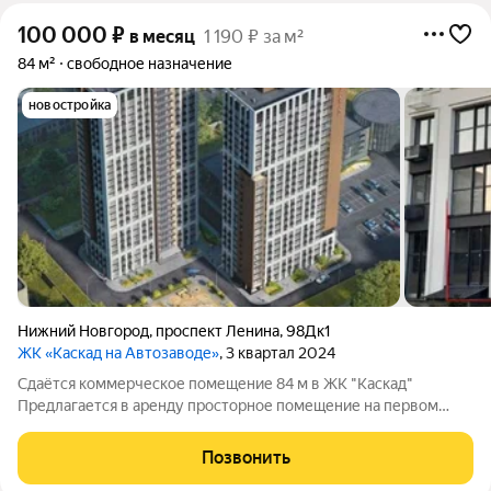
100 000
₽
в месяц
1 190 ₽ за м²
84 м²
свободное назначение
новостройка
Нижний Новгород
,
проспект Ленина
,
98Дк1
ЖК «Каскад на Автозаводе»
, 3 квартал 2024
Сдаётся коммерческое помещение 84 м в ЖК "Каскад"
Предлагается в аренду просторное помещение на первом
этаже нового современного жилого комплекса "Каскад".
Общая площадь 84 м, с возможностью организации бизнеса в
Позвонить
быстроразвивающемся районе с