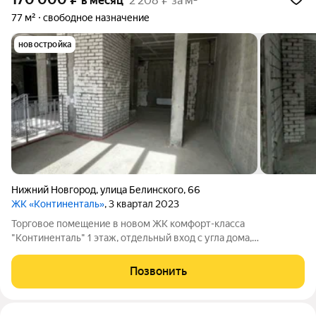
в месяц
2 208 ₽ за м²
77 м²
свободное назначение
новостройка
Нижний Новгород
,
улица Белинского
,
66
ЖК «Континенталь»
, 3 квартал 2023
Торговое помещение в новом ЖК комфорт-класса
"Континенталь" 1 этаж, отдельный вход с угла дома,
расположенного на одной из наиболее активных центральных
улиц города, место под вывеску, выходящую на ул. Белинского,
Позвонить
панорамное окно, также дающее