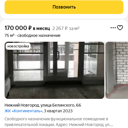
на полу и санузлах. Без комиссии для арендатора. Общая
Позвонить
площадь 286,4 м2.
170 000
₽
в месяц
2 267 ₽ за м²
75 м²
свободное назначение
новостройка
Нижний Новгород
,
улица Белинского
,
66
ЖК «Континенталь»
, 3 квартал 2023
Свободного назначения функциональное помещение в
привлекательной локации. Адрес: Нижний Новгород, ул.