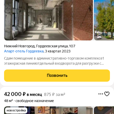
Нижний Новгород
,
Гордеевская улица
,
107
Апарт-отель Гордеевка
, 3 квартал 2023
Сдам помещение в административно-торговом комплексе1
этажкрасная линияотдельный входворота для разгрузки с
заездом машинпарковкаБольшой жилой массив Хороший
автомобильный трафик Подойдет под: магазин, офис,
Позвонить
медицину Рядом: ж/д вокзал, Московское
42 000
₽
в месяц
875 ₽ за м²
48 м²
свободное назначение
новостройка