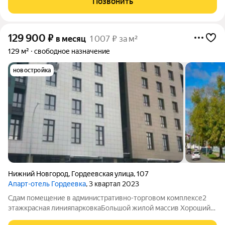
Позвонить
медицину Рядом: ж/д вокзал, Московское шоссе, ул
129 900
₽
в месяц
1 007 ₽ за м²
129 м²
свободное назначение
новостройка
Нижний Новгород
,
Гордеевская улица
,
107
Апарт-отель Гордеевка
, 3 квартал 2023
Сдам помещение в административно-торговом комплексе2
этажкрасная линияпарковкаБольшой жилой массив Хороший
автомобильный трафик Подойдет под: магазин, офис,кафе,