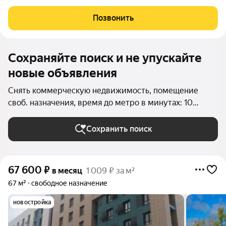
Белинского, 66, в районе Нижегородская обл.. Формат: Жилое,
под ПСН. Площадь 75 м, этаж 1.0. Цена 170000 руб. Готовы
Позвонить
подобрать недвижимость под
Сохраняйте поиск и не упускайте
новые объявления
Снять коммерческую недвижимость, помещение
своб. назначения, время до метро в минутах: 10
пешком на Бору (Бор (городской округ))
Сохранить поиск
67 600
₽
в месяц
1 009 ₽ за м²
67 м²
свободное назначение
новостройка