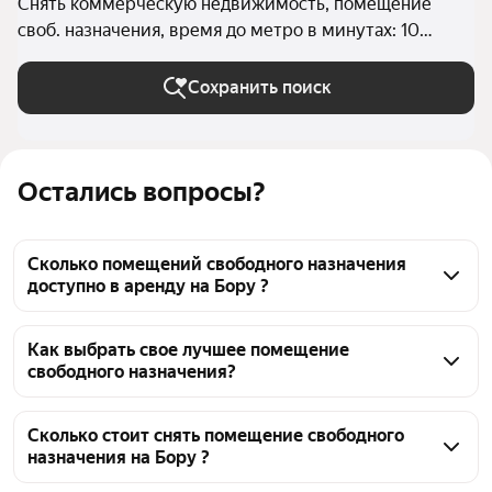
Снять коммерческую недвижимость, помещение
своб. назначения, время до метро в минутах: 10
пешком на Бору (Бор (городской округ))
Сохранить поиск
Остались вопросы?
Сколько помещений свободного назначения
доступно в аренду на Бору ?
На Яндекс Недвижимости на Бору доступно в 
аренду 70 помещений свободного назначения, из 
Как выбрать свое лучшее помещение
свободного назначения?
них 74 объявления от агентств
Чтобы снять помещение свободного назначения 
рядом с метро, воспользуйтесь удобными 
Сколько стоит снять помещение свободного
назначения на Бору ?
фильтрами и сортировкой для выбора среди 
предложений в выбранном районе