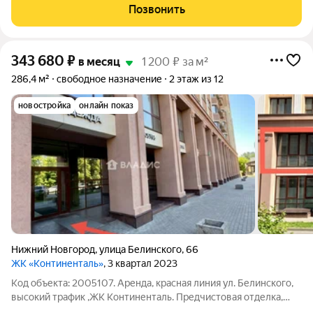
медицину Рядом: ж/д вокзал, Московское шоссе, ул
Позвонить
Куйбышева, метро Номер объекта:
343 680
₽
в месяц
1 200 ₽ за м²
286,4 м²
свободное назначение
2 этаж из 12
новостройка
онлайн показ
Нижний Новгород
,
улица Белинского
,
66
ЖК «Континенталь»
, 3 квартал 2023
Код объекта: 2005107. Аренда, красная линия ул. Белинского,
высокий трафик ,ЖК Континенталь. Предчистовая отделка,
витражные окна, дополнительно будет сделан керамогранит