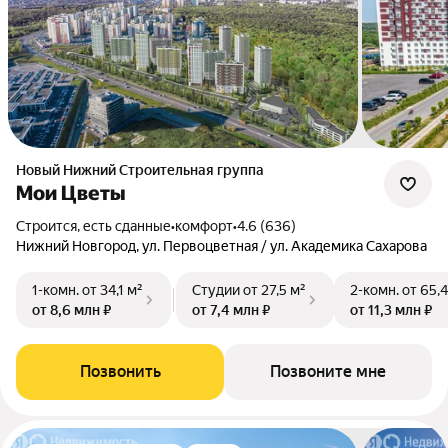
Новый Нижний Строительная группа
Мои Цветы
Строится, есть сданные
•
комфорт
•
4.6 (636)
Нижний Новгород, ул. Первоцветная / ул. Академика Сахарова
1-комн.
от 34,1 м²
Студии
от 27,5 м²
2-комн.
от 65,4
от 8,6 млн ₽
от 7,4 млн ₽
от 11,3 млн ₽
Позвонить
Позвоните мне