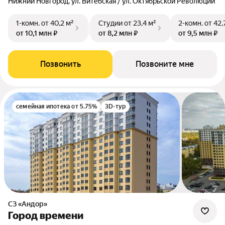
Нижний Новгород, ул. Витебская / ул. Октябрьской Революции
1-комн.
от 40,2 м²
Студии
от 23,4 м²
2-комн.
от 42,
от 10,1 млн ₽
от 8,2 млн ₽
от 9,5 млн ₽
Позвонить
Позвоните мне
семейная ипотека от 5.75%
3D-тур
СЗ «Андор»
Город времени