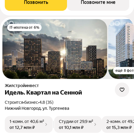
Позвонить
Позвоните мне
IT-ипотека от 6%
ещё 8 фот
Жилстройинвест
Идель. Квартал на Сенной
Строится
•
бизнес
•
4.8 (35)
Нижний Новгород, ул. Тургенева
1-комн.
от 40,6 м²
Студии
от 29,9 м²
2-комн.
от 49,
от 12,7 млн ₽
от 10,1 млн ₽
от 15,3 млн ₽