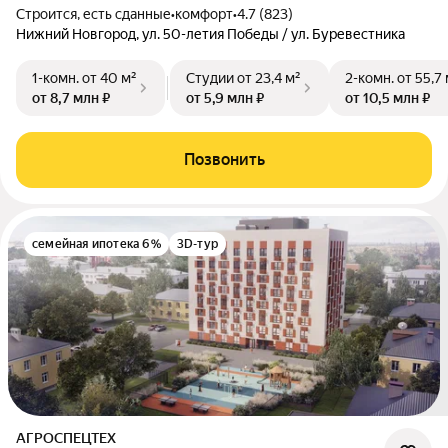
Строится, есть сданные
•
комфорт
•
4.7 (823)
Нижний Новгород, ул. 50-летия Победы / ул. Буревестника
1-комн.
от 40 м²
Студии
от 23,4 м²
2-комн.
от 55,7
от 8,7 млн ₽
от 5,9 млн ₽
от 10,5 млн ₽
Позвонить
семейная ипотека 6%
3D-тур
АГРОСПЕЦТЕХ