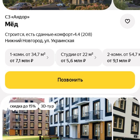
СЗ «Андор»
Мёд
Строится, есть сданные
•
комфорт
•
4.4 (208)
Нижний Новгород, ул. Украинская
1-комн.
от 34,7 м²
Студии
от 22 м²
2-комн.
от 54,7 
от 7,1 млн ₽
от 5,6 млн ₽
от 9,1 млн ₽
Позвонить
скидка до 15%
3D-тур