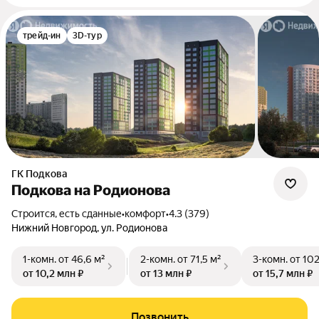
трейд-ин
3D-тур
ГК Подкова
Подкова на Родионова
Строится, есть сданные
•
комфорт
•
4.3 (379)
Нижний Новгород, ул. Родионова
1-комн.
от 46,6 м²
2-комн.
от 71,5 м²
3-комн.
от 102
от 10,2 млн ₽
от 13 млн ₽
от 15,7 млн ₽
Позвонить