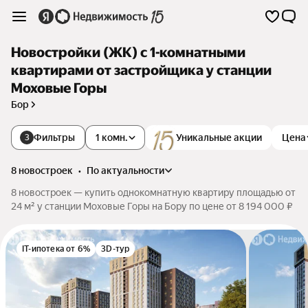
Новостройки (ЖК) с 1-комнатными
квартирами от застройщика у станции
Моховые Горы
Бор
Фильтры
1 комн.
Уникальные акции
Цена
3
8 новостроек
•
по актуальности
8 новостроек — купить однокомнатную квартиру площадью от
24 м² у станции Моховые Горы на Бору по цене от 8 194 000 ₽
IT-ипотека от 6%
3D-тур