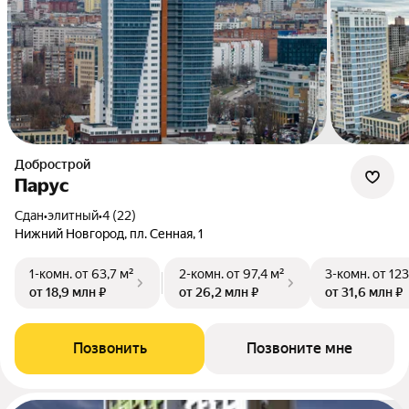
Добрострой
Парус
Сдан
•
элитный
•
4 (22)
Нижний Новгород, пл. Сенная, 1
1-комн.
от 63,7 м²
2-комн.
от 97,4 м²
3-комн.
от 123
от 18,9 млн ₽
от 26,2 млн ₽
от 31,6 млн ₽
Позвонить
Позвоните мне