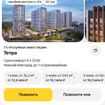
семейная ипотека от 6%
3D-тур
ГК «Разумные инвестиции»
Тетра
Сдан
•
комфорт
•
4.3 (308)
Нижний Новгород, ул. 1-я Оранжерейная
1-комн.
от 35,2 м²
2-комн.
от 54,5 м²
3-комн.
от 66
от 12,6 млн ₽
от 16,1 млн ₽
от 16,9 млн ₽
Позвонить
Позвоните мне