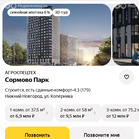
семейная ипотека 6%
3D-тур
АГРОСПЕЦТЕХ
Сормово Парк
Строится, есть сданные
•
комфорт
•
4.3 (179)
Нижний Новгород, ул. Коперника
1-комн.
от 37,5 м²
2-комн.
от 58 м²
3-комн.
от 75,2 
от 6,9 млн ₽
от 9,5 млн ₽
от 12 млн ₽
Позвонить
Позвоните мне