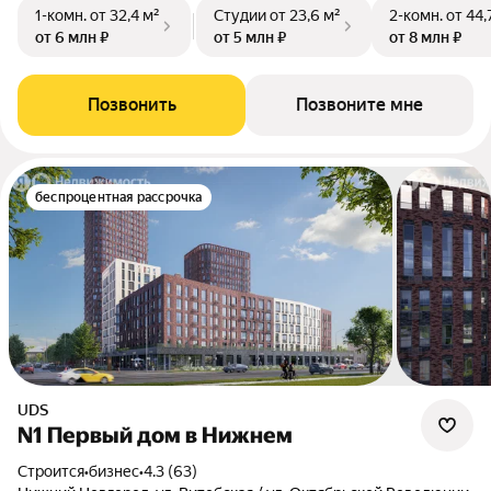
1-комн.
от 32,4 м²
Студии
от 23,6 м²
2-комн.
от 44,
от 6 млн ₽
от 5 млн ₽
от 8 млн ₽
Позвонить
Позвоните мне
беспроцентная рассрочка
UDS
N1 Первый дом в Нижнем
Строится
•
бизнес
•
4.3 (63)