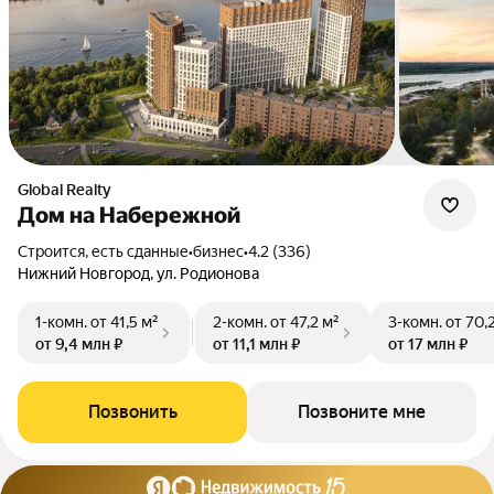
Global Realty
Дом на Набережной
Строится, есть сданные
•
бизнес
•
4.2 (336)
Нижний Новгород, ул. Родионова
1-комн.
от 41,5 м²
2-комн.
от 47,2 м²
3-комн.
от 70,
от 9,4 млн ₽
от 11,1 млн ₽
от 17 млн ₽
Позвонить
Позвоните мне