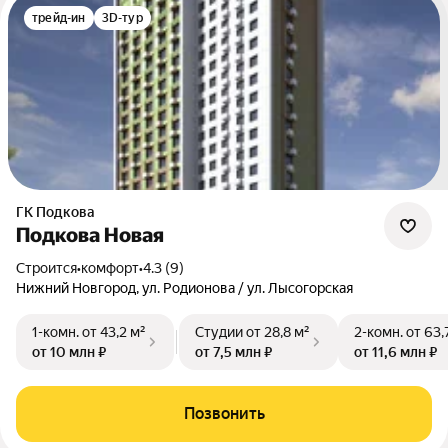
трейд-ин
3D-тур
ГК Подкова
Подкова Новая
Строится
•
комфорт
•
4.3 (9)
Нижний Новгород, ул. Родионова / ул. Лысогорская
1-комн.
от 43,2 м²
Студии
от 28,8 м²
2-комн.
от 63,
от 10 млн ₽
от 7,5 млн ₽
от 11,6 млн ₽
Позвонить