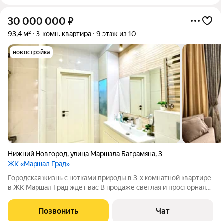
30 000 000
₽
93,4 м²
3-комн. квартира
9 этаж из 10
новостройка
Нижний Новгород
,
улица Маршала Баграмяна
,
3
ЖК «Маршал Град»
Городская жизнь с нотками природы в 3-х комнатной квартире
в ЖК Маршал Град ждет вас В продаже светлая и просторная
квартира площадью 93,4 м на 9 этаже 10-ти этажного дома с
индивидуальным парковочным местом на подземном
Позвонить
Чат
паркинге. Здесь чувствуется