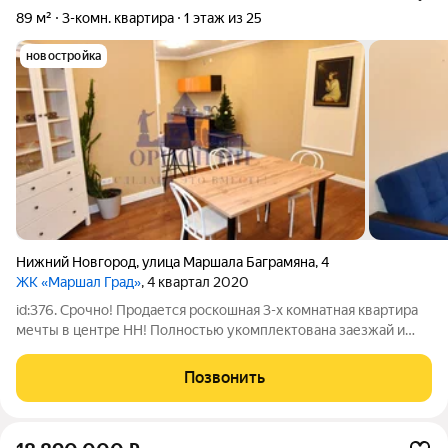
89 м²
3-комн. квартира
1 этаж из 25
новостройка
Нижний Новгород
,
улица Маршала Баграмяна
,
4
ЖК «Маршал Град»
, 4 квартал 2020
id:376. Срочно! Продается роскошная 3-х комнатная квартира
мечты в центре НН! Полностью укомплектована заезжай и
живи! ЖК "Маршалл Град" ул. Баграмяна, 4. Представьте:
просыпаетесь в сердце Нижнего Новгорода! В элитном ЖК
Позвонить
бизнес-класса с концепцией