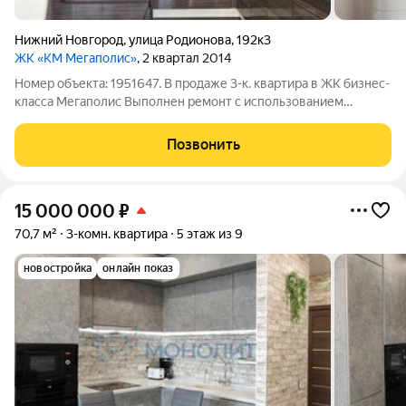
Нижний Новгород
,
улица Родионова
,
192к3
ЖК «КМ Мегаполис»
, 2 квартал 2014
Номер объекта: 1951647. В продаже 3-к. квартира в ЖК бизнес-
класса Мегаполис Выполнен ремонт с использованием
материалов премиум-класса Характеристики: Общая площадь:
81.9 м (включая лоджию 3.43 м) Жилая площадь: 46.91 м Кухня
Позвонить
12.81 м Гостиная 15
15 000 000
₽
70,7 м²
3-комн. квартира
5 этаж из 9
новостройка
онлайн показ