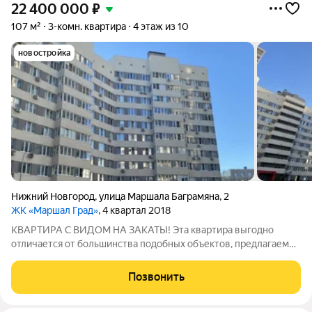
22 400 000
₽
107 м²
3-комн. квартира
4 этаж из 10
новостройка
Нижний Новгород
,
улица Маршала Баграмяна
,
2
ЖК «Маршал Град»
, 4 квартал 2018
КВАРТИРА С ВИДОМ НА ЗАКАТЫ! Эта квартира выгодно
отличается от большинства подобных объектов, предлагаемых
сегодня на рынке. В ней нет примелькавшегося евроремонта,
выполненного по стандарту. В этой квартире все органично: и
Позвонить
дизайн, и неповторимый