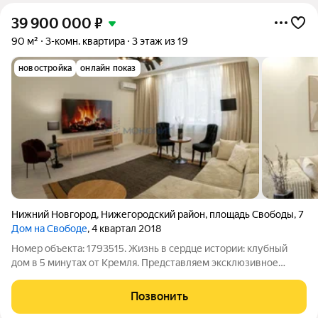
39 900 000
₽
90 м²
3-комн. квартира
3 этаж из 19
новостройка
онлайн показ
Нижний Новгород
,
Нижегородский район
,
площадь Свободы
,
7
Дом на Свободе
, 4 квартал 2018
Номер объекта: 1793515. Жизнь в сердце истории: клубный
дом в 5 минутах от Кремля. Представляем эксклюзивное
предложение просторную квартиру в престижном ЖК «Дом
на Свободе». Это не просто жилье, а билет в закрытое клубное
Позвонить
сообщество в 5 минутах от