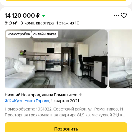
14 120 000
₽
81,9 м²
3-комн. квартира
1 этаж из 10
новостройка
онлайн показ
Нижний Новгород
,
улица Романтиков
,
11
ЖК «Кузнечиха Город»
, 1 квартал 2021
Номер объекта: 1951822. Советский район, ул. Романтиков, 11
Просторная трехкомнатная квартира 81,9 кв. м с кухней 21,1 кв.
м. Три отдельные комнаты: 14,5 кв. м, 13,4 кв. м и 10,8 кв. м с
индивидуальным выходом на улицу. Два санузла: один
Позвонить