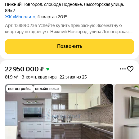
Нижний Новгород
,
слобода Подновье
,
Лысогорская улица
,
89к2
ЖК «Монолит»
, 4 квартал 2015
Арт. 138890236 Успейте купить прекрасную 3комнатную
квартиру по адресу: г. Нижний Новгород, улица Лысогорская,
дом 89к2. Дом 2015 года постройки, расположен в
престижном, развивающемся, деловом районе, в окружении
Позвонить
бизнес- торговых центров, элитной
22 950 000
₽
81,9 м²
3-комн. квартира
22 этаж из 25
новостройка
онлайн показ