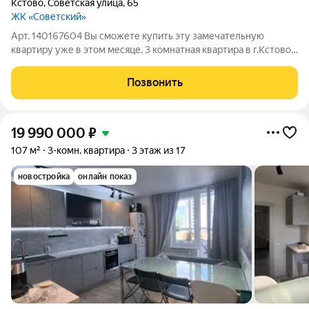
Кстово
,
Советская улица
,
65
ЖК «Советский»
Арт. 140167604 Вы сможете купить эту замечательную
квартиру уже в этом месяце. 3 комнатная квартира в г.Кстово,
по ул.. Советская д.65 ПРОДАЕТСЯ СО ВСЕЙ МЕБЕЛЬЮ И
ТЕХНИКОЙ!!!!!! ПАРАМЕТРЫ КВАРТИРЫ: - общая площадь 72.6
Позвонить
кв.м. -жилая площадь 42.3 кв.м.
19 990 000
₽
107 м²
3-комн. квартира
3 этаж из 17
новостройка
онлайн показ