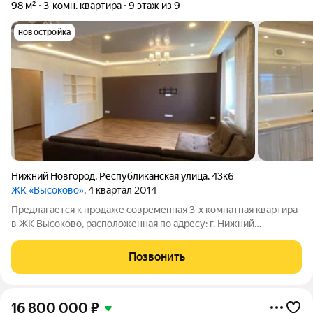
98 м²
3-комн. квартира
9 этаж из 9
новостройка
Нижний Новгород
,
Республиканская улица
,
43к6
ЖК «Высоково»
, 4 квартал 2014
Предлагается к продаже современная 3-х комнатная квартира
в ЖК Высоково, расположенная по адресу: г. Нижний
Новгород, Нижегородский р-он, ул. Республиканская, д. 43,
корпус 6 Квартира общей площадью 98 кв.м расположена на
Позвонить
9-м этаже 9-этажного дома,
16 800 000
₽