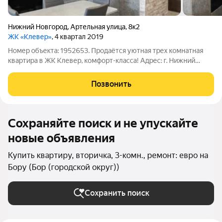
Нижний Новгород
,
Артельная улица
,
8к2
ЖК «Клевер»
, 4 квартал 2019
Номер объекта: 1952653. Продаётся уютная трех комнатная
квартира в ЖК Клевер, комфорт-класса! Адрес: г. Нижний
Новгород, ул. Артельная, 8, корпус 2 Застройщик: Альфа Плюс
Год постройки: 2019 Этаж: 5 из 9 Общая площадь: 70.7 м +
Позвонить
балкон 3.8 м Высота
Сохраняйте поиск и не упускайте
новые объявления
Купить квартиру, вторичка, 3-комн., ремонт: евро на
Бору (Бор (городской округ))
Сохранить поиск