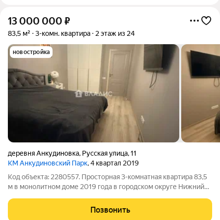
13 000 000
₽
83,5 м²
3-комн. квартира
2 этаж из 24
новостройка
деревня Анкудиновка
,
Русская улица
,
11
КМ Анкудиновский Парк
, 4 квартал 2019
Код объекта: 2280557. Просторная 3-комнатная квартира 83,5
м в монолитном доме 2019 года в городском округе Нижний
Новгород светлая, тёплая и готовая к жизни уже сегодня .
Первое, что чувствуется при входе: воздух и пространство
Позвонить
три изолированные