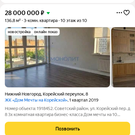
28 000 000
₽
136,8 м²
3-комн. квартира
10 этаж из 10
новостройка
онлайн показ
Нижний Новгород
,
Корейский переулок
,
8
ЖК «Дом Мечты на Корейской»
, 1 квартал 2019
Номер объекта: 1918452. Советский район, ул. Корейский пер. д
8 3х комнатная квартира бизнес-класса Дом мечты на 10
этаже: 3 изолированные спальни, кухня-гостиная, 2 санузла
(душ и ванна с гидромассажем), гардеробная. Окна
Позвонить
панорамные, высокие