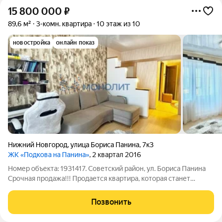
15 800 000
₽
89,6 м²
3-комн. квартира
10 этаж из 10
новостройка
онлайн показ
Нижний Новгород
,
улица Бориса Панина
,
7к3
ЖК «Подкова на Панина»
, 2 квартал 2016
Номер объекта: 1931417. Советский район, ул. Бориса Панина
Срочная продажа!!! Продается квартира, которая станет
уютным гнездышком для вашей семьи! Представляю вашему
вниманию просторную трехкомнатную квартиру на 10 этаже
Позвонить
10-этажного дома площадью