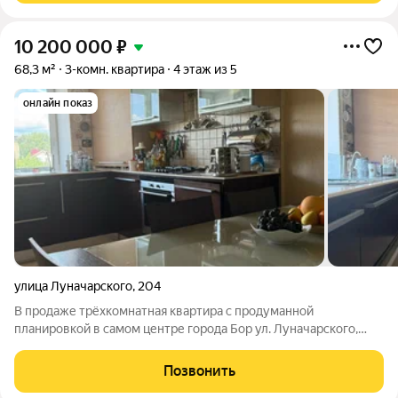
10 200 000
₽
68,3 м²
3-комн. квартира
4 этаж из 5
онлайн показ
улица Луначарского
,
204
В продаже трёхкомнатная квартира с продуманной
планировкой в самом центре города Бор ул. Луначарского,
204. Общая площадь 68,3 кв. м. Этаж 4 из 5 (кирпичный дом,
2006 г. постройки). Планировка: комнаты на разные стороны
Позвонить
дома: 11,6 и 13,3 кв. м.;