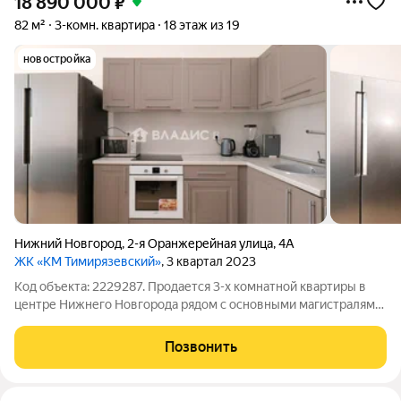
18 890 000
₽
82 м²
3-комн. квартира
18 этаж из 19
новостройка
Нижний Новгород
,
2-я Оранжерейная улица
,
4А
ЖК «КМ Тимирязевский»
, 3 квартал 2023
Код объекта: 2229287. Продается 3-х комнатной квартиры в
центре Нижнего Новгорода рядом с основными магистралями
города, но при этом не досягаем для городского шума и суеты
Концептуальный проект для прогрессивных,
Позвонить
самодостаточных, успешных людей. Дом