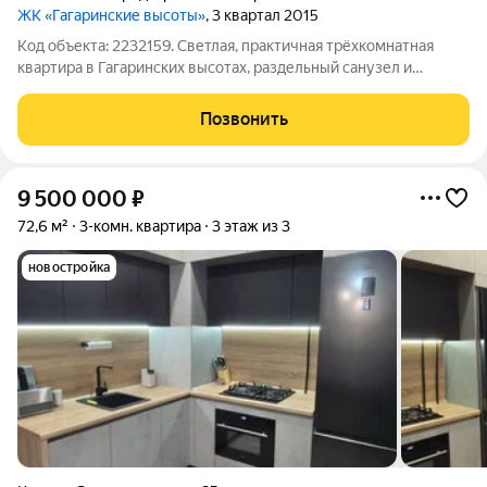
ЖК «Гагаринские высоты»
, 3 квартал 2015
Код объекта: 2232159. Светлая, практичная трёхкомнатная
квартира в Гагаринских высотах, раздельный санузел и
большая кухня 14 м, где приятно собираться по утрам и
готовить вечером. 73,1 м продуманной площади: комнаты
Позвонить
изолированы (16 / 10,5 / 9,5 м),
9 500 000
₽
72,6 м²
3-комн. квартира
3 этаж из 3
новостройка