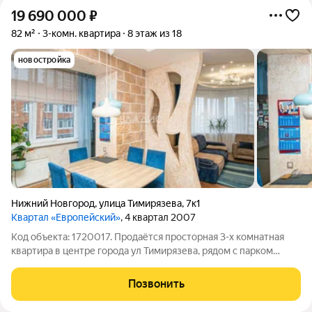
19 690 000
₽
82 м²
3-комн. квартира
8 этаж из 18
новостройка
Нижний Новгород
,
улица Тимирязева
,
7к1
Квартал «Европейский»
, 4 квартал 2007
Код объекта: 1720017. Продаётся просторная 3-х комнатная
квартира в центре города ул Тимирязева, рядом с парком
им.Пушкина. Общая площадь - 82 кв.м. ПРЕИМУЩЕСТВА
КВАРТИРЫ : Дом КИРПИЧНЫЙ с закрытой территорией ,
Позвонить
всего один подъезд, есть своя