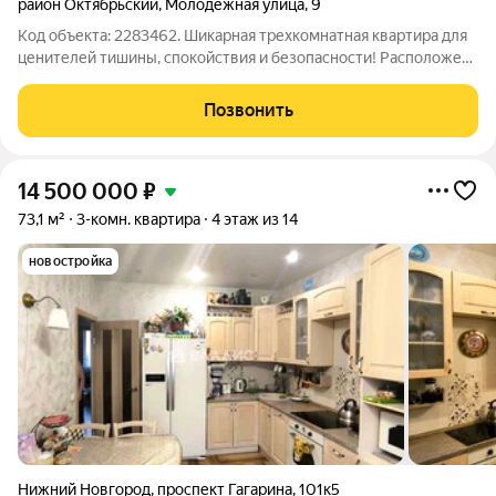
район Октябрьский
,
Молодёжная улица
,
9
Код объекта: 2283462. Шикарная трехкомнатная квартира для
ценителей тишины, спокойствия и безопасности! Расположена
на 4-м этаже современного кирпичного дома. Толстые стены и
отличная звукоизоляция добавят комфорта новому владельцу.
Позвонить
О КВАРТИРЕ 68,5
14 500 000
₽
73,1 м²
3-комн. квартира
4 этаж из 14
новостройка
Нижний Новгород
,
проспект Гагарина
,
101к5