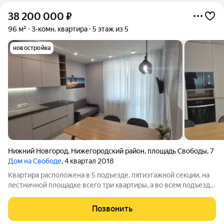
38 200 000
₽
96 м²
3-комн. квартира
5 этаж из 5
новостройка
Нижний Новгород
,
Нижегородский район
,
площадь Свободы
,
7
Дом на Свободе
, 4 квартал 2018
Квартира расположена в 5 подъезде, пятиэтажной секции, на
лестничной площадке всего три квартиры, а во всем подъезде
12 квартир, что обеспечит Вам комфортное проживание. В
квартире выполнен дизайнерский ремонт, использованы
Позвонить
дорогие импортные