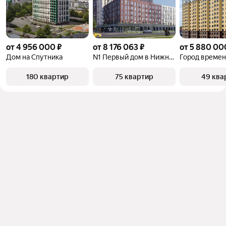
от 4 956 000 ₽
от 8 176 063 ₽
от 5 880 00
Дом на Спутника
N1 Первый дом в Нижнем
Город време
180 квартир
75 квартир
49 ква