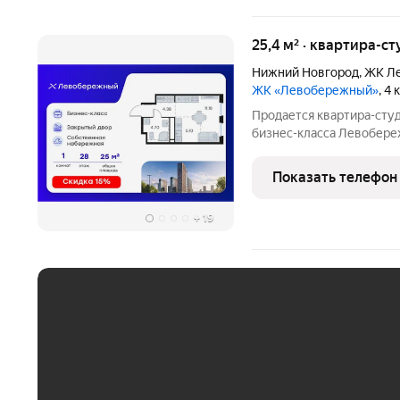
25,4 м² · квартира-ст
Нижний Новгород
,
ЖК Ле
ЖК «Левобережный»
, 4
Продается квартира-студ
бизнес-класса Левобере
25,36 кв. м, из которых 1
под кухонную зону. Ном
Показать телефон
квартиры:
+
19
ЕЖЕМЕСЯЧНЫЙ ПЛАТЁ