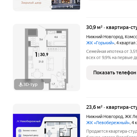
+
14
30,9 м² · квартира-ст
Нижний Новгород
,
Комсо
ЖК «Горький»
, 4 квартал
Семейная ипотека от 3,5
всех от 9,9% на первые 
цены на квартиры при зая
класса бизнес-лайт на ул
Показать телефон
3D-тур
23,6 м² · квартира-ст
Нижний Новгород
,
ЖК Ле
ЖК «Левобережный»
, 4
Продается квартира-студ