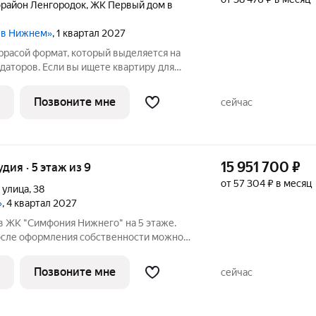
район Ленгородок
,
ЖК Первый дом в
м в Нижнем»
, 1 квартал 2027
выделяется на
даторов. Если вы ищете квартиру для
ить внимание именно на такие лоты.
оторое
Позвоните мне
сейчас
15 951 700
₽
удия · 5 этаж из 9
от 57 304 ₽ в месяц
 улица
,
38
»
, 4 квартал 2027
 в ЖК "Симфония Нижнего" на 5 этаже.
после оформления собственности можно
щадь: 45.6 кв.м., площадь гостиной 36.7
м. выделено под кухонную зону. Все окна
Позвоните мне
сейчас