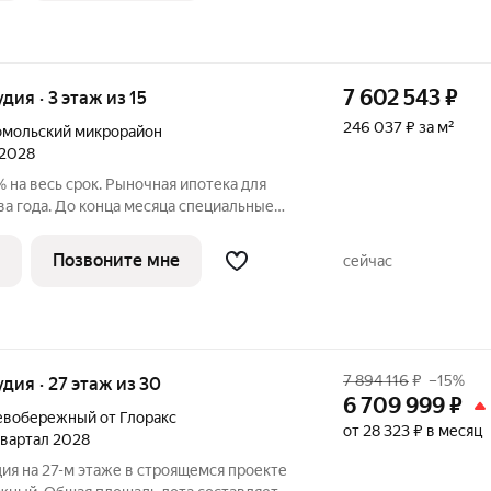
7 602 543
₽
удия · 3 этаж из 15
246 037 ₽ за м²
мольский микрорайон
 2028
% на весь срок. Рыночная ипотека для
два года. До конца месяца специальные
вке через сообщения. ЖК «Горький» дом
. Правды, в котором соединяется история
Позвоните мне
сейчас
7 894 116
₽
–15%
удия · 27 этаж из 30
6 709 999
₽
вобережный от Глоракс
от 28 323 ₽ в месяц
 квартал 2028
ия на 27-м этаже в строящемся проекте