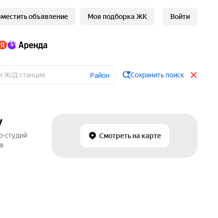
зместить объявление
Моя подборка ЖК
Войти
Сохранить поиск
Район
у
р-студий
Смотреть на карте
 в