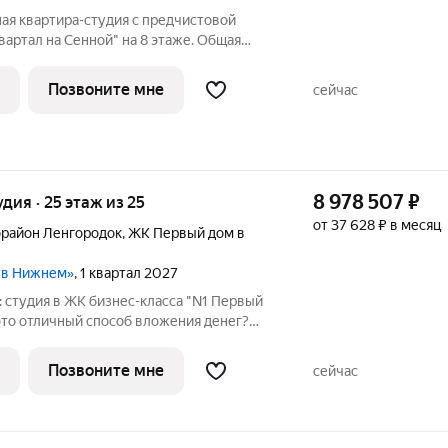
ая квартира-студия с предчистовой
вартал на Сенной" на 8 этаже. Общая
адь гостиной 20.4 кв.м., из которых 4 кв.м.
ону. Все окна выходят на одну сторону. В
Позвоните мне
сейчас
8 978 507
₽
удия · 25 этаж из 25
от 37 628 ₽ в месяц
район Ленгородок
,
ЖК Первый дом в
м в Нижнем»
, 1 квартал 2027
 студия в ЖК бизнес-класса "N1 Первый
то отличный способ вложения денег?
Позвоните мне
сейчас