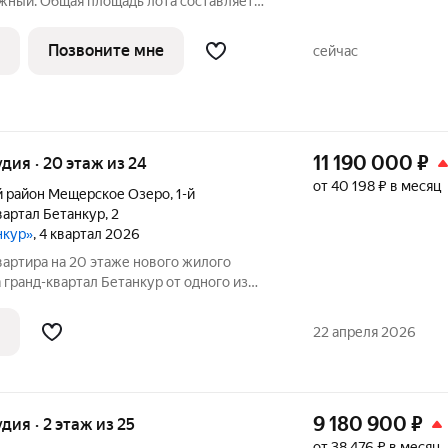
жный. Общая площадь лота составляет
,51 кв. м отведено под жилую и 7,44 кв. м
р квартиры - 458. Преимущества
Позвоните мне
сейчас
11 190 000
₽
удия · 20 этаж из 24
от 40 198 ₽ в месяц
 район Мещерское Озеро
,
1-й
вартал Бетанкур
,
2
нкур»
, 4 квартал 2026
вартира на 20 этаже нового жилого
 гранд-квартал Бетанкур от одного из
в ННДК. Квартиру можно купить по
ся в черновой отделке. Рядом вся
22 апреля 2026
9 180 900
₽
удия · 2 этаж из 25
от 38 476 ₽ в месяц