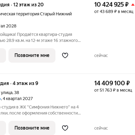
10 424 925
₽
удия · 12 этаж из 20
от 43 689 ₽ в месяц
ическая территория Старый Нижний
ртал 2028
ройщика! Продаётся квартира-студия
ю 28.9 кв.м. на 12-м этаже 16 этажного
делка. - Линейная планировка -
ьность и удобство. Квартира с
Позвоните мне
сейчас
14 409 100
₽
удия · 4 этаж из 9
от 51 763 ₽ в месяц
 улица
,
38
»
, 4 квартал 2027
-студия в ЖК "Симфония Нижнего" на 4
елки, после оформления собственности
щая площадь: 37.5 кв.м., площадь
которых 10 кв.м. выделено под кухонную
Позвоните мне
сейчас