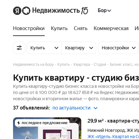
Бор
Новостройки
Купить
Снять
Коммерческая
И
Купить
Квартиру
Новостройки
Недвижимость на Бору
Купить
Квартира
Студия
Бизнес класс, н
Купить квартиру - студию биз
Купить квартиру-студию бизнес класса в новостройке на Бор
по цене от 6 100 000 ₽ до 18 627 858 ₽ на Яндекс Недвижимо
новостройках и вторичном жилье — фото, планировки и хара
37 объявлений:
по актуальности
29,9 м² · квартира-ст
последнее предложение
Нижний Новгород
,
ЖК Ид
ЖК «Идель. Квартал на 