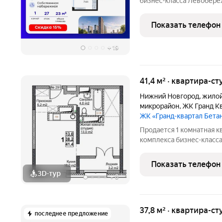
бизнес-класса Левобере
23,62 кв. м, из которых 8
под кухонную зону. Номе
Показать телефон
квартиры:
+
19
41,4 м² · квартира-ст
Нижний Новгород
,
жилой
микрорайон
,
ЖК Гранд К
ЖК «Гранд-квартал Бета
Продается 1 комнатная к
комплекса бизнес-класса
крупнейших застройщико
ипотеке. Квартира сдает
Показать телефон
необходимая
3D-тур
+
8
37,8 м² · квартира-ст
последнее предложение