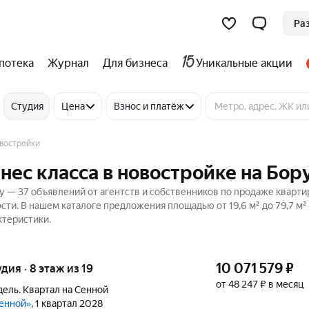
Ра
потека
Журнал
Для бизнеса
Уникальные акции
Студия
Цена
Взнос и платёж
овостройки
нес класса в новостройке на Бор
у — 37 объявлений от агентств и собственников по продаже кварти
сти. В нашем каталоге предложения площадью от 19,6 м² до 79,7 м²
ктеристики.
10 071 579
₽
удия · 8 этаж из 19
от 48 247 ₽ в месяц
ель. Квартал на Сенной
Сенной»
, 1 квартал 2028