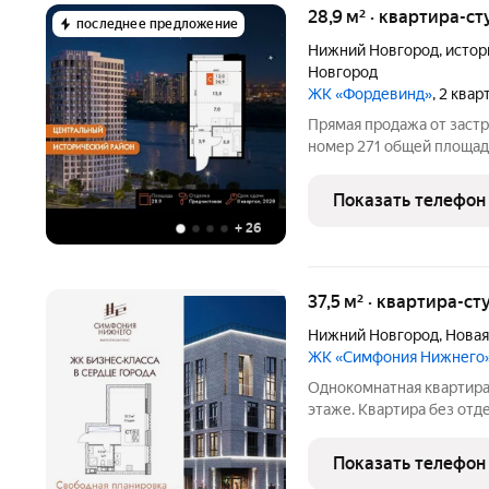
28,9 м² · квартира-ст
последнее предложение
Нижний Новгород
,
истор
Новгород
ЖК «Фордевинд»
, 2 ква
Прямая продажа от заст
номер 271 общей площадь
здания. Предчистовая от
максимальная функционал
Показать телефон
предчистовой отделкой.
+
26
37,5 м² · квартира-ст
Нижний Новгород
,
Новая
ЖК «Симфония Нижнего
Однокомнатная квартира
этаже. Квартира без отд
можно делать ремонт. Об
гостиной 33.3 кв.м., из 
Показать телефон
зону. Все