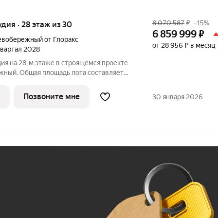
8 070 587
₽
–15%
удия · 28 этаж из 30
6 859 999
₽
вобережный от Глоракс
от 28 956 ₽ в месяц
 квартал 2028
ия на 28-м этаже в строящемся проекте
жный. Общая площадь лота составляет
1,18 кв. м отведено под жилую и 5,10 кв. м
ер квартиры - 465. Преимущества
Позвоните мне
30 января 2026
Ж