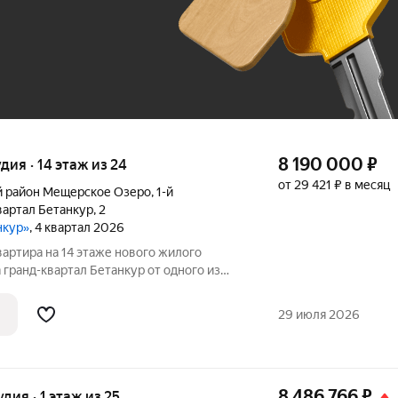
До 100 тыс. ₽
8 190 000
₽
удия · 14 этаж из 24
от 29 421 ₽ в месяц
 район Мещерское Озеро
,
1-й
вартал Бетанкур
,
2
нкур»
, 4 квартал 2026
вартира на 14 этаже нового жилого
 гранд-квартал Бетанкур от одного из
в ННДК. Квартиру можно купить по
ся в черновой отделке. Рядом вся
29 июля 2026
8 486 766
₽
удия · 1 этаж из 25