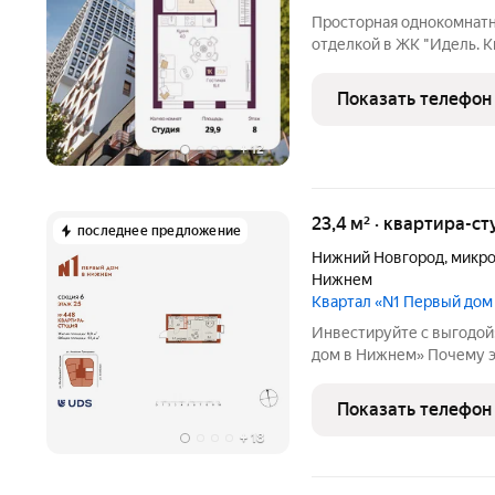
Просторная однокомнатн
отделкой в ЖК "Идель. К
площадь: 29.9 кв.м., площ
выделено под кухонную з
Показать телефон
+
12
23,4 м² · квартира-ст
последнее предложение
Нижний Новгород
,
микро
Нижнем
Квартал «N1 Первый до
Инвестируйте с выгодой:
дом в Нижнем» Почему э
Быстрый доход студии в новых домах бизнес-класса сдаются
легко и дорого Удобное расположение 1 минута до метро
Показать телефон
«Чкаловская», до
+
18