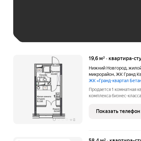
До 30 тыс. ₽
До 50 тыс. ₽
До 70 тыс. ₽
Больше 100 тыс. ₽
19,6 м² · квартира-ст
Нижний Новгород
,
жилой
микрорайон
,
ЖК Гранд К
ЖК «Гранд-квартал Бета
Продается 1 комнатная к
комплекса бизнес-класса
крупнейших застройщико
ипотеке. Квартира сдает
Показать телефон
необходимая
+
8
58,4 м² · квартира-ст