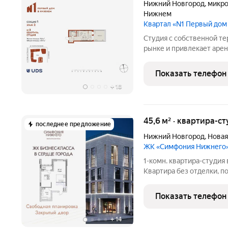
Нижний Новгород
,
микро
Нижнем
Квартал «N1 Первый до
Студия с собственной террасой формат, который 
рынке и привлекает арен
инвестиций, стоит обрат
Собственная терраса 12,5 м это редкое преимущество, к
Показать телефон
превращает
+
18
45,6 м² · квартира-ст
последнее предложение
Нижний Новгород
,
Новая
ЖК «Симфония Нижнего
1-комн. квартира-студия
Квартира без отделки, 
делать ремонт. Общая пло
кв.м., из которых 10 кв.
Показать телефон
+
14