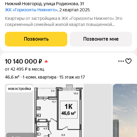
Нижний Новгород
,
улица Родионова
,
31
ЖК «Горизонты Нижнего»
, 2 квартал 2025
Квартиры от застройщика в ЖК «Горизонты Нижнего» Это
современный семейный жилой квартал повышенной
комфортности, расположенный на улице Родионова в
Нижегородском районе, в престижной локации в верхней
Позвонить
Позвоните мне
части города и прекрасно подойдет современным,
10 140 000
₽
от 42 495 ₽ в месяц
46,6 м²
1-комн. квартира
15 этаж из 17
новостройка