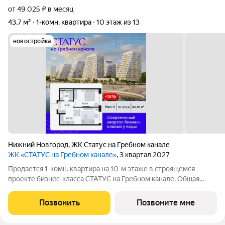
от 49 025 ₽ в месяц
43,7 м²
1-комн. квартира
10 этаж из 13
новостройка
Нижний Новгород
,
ЖК Статус на Гребном канале
ЖК «СТАТУС на Гребном канале»
, 3 квартал 2027
Продается 1-комн. квартира на 10-м этаже в строящемся
проекте бизнес-класса СТАТУС на Гребном канале. Общая
площадь лота составляет 43,70 кв. м, из которых 14,44 кв. м
отведено под жилую и 20,30 кв. м под кухонную зону. Номер
Позвонить
Позвоните мне
квартиры - 453.