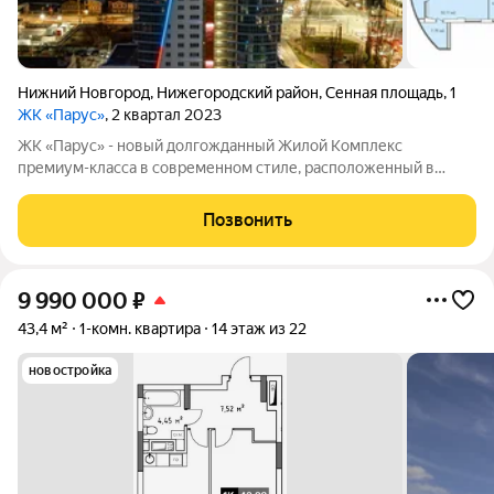
Нижний Новгород
,
Нижегородский район
,
Сенная площадь
,
1
ЖК «Парус»
, 2 квартал 2023
ЖК «Парус» - новый долгожданный Жилой Комплекс
премиум-класса в современном стиле, расположенный в
культурном и деловом центре Нижнего Новгорода.
Амбициозный проект, будущая визитная карточка пл.Сенной.
Позвонить
Расположение удивительным образом отвечает всем
9 990 000
₽
43,4 м²
1-комн. квартира
14 этаж из 22
новостройка