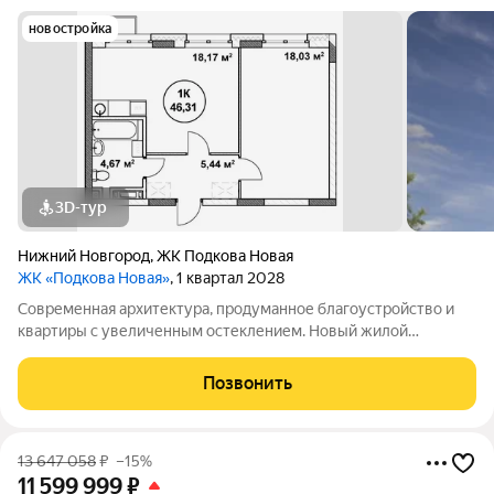
новостройка
3D-тур
Нижний Новгород
,
ЖК Подкова Новая
ЖК «Подкова Новая»
, 1 квартал 2028
Современная архитектура, продуманное благоустройство и
квартиры с увеличенным остеклением. Новый жилой
комплекс появится на зеленом островке ул. Родионова, в 15
минутах езды от центра и всего в паре шагов от магазинов и
Позвонить
кафе.Премьерный дом «Подкова
13 647 058
₽
–15%
11 599 999
₽