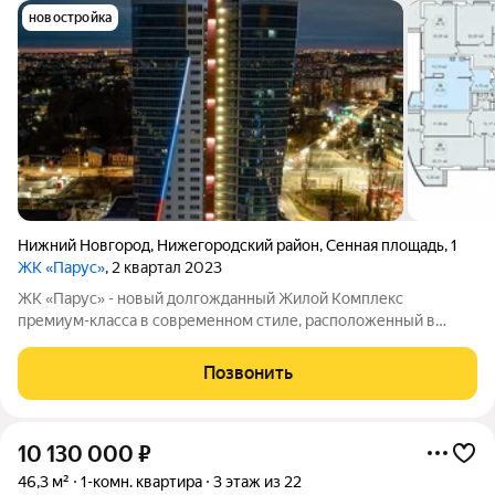
новостройка
Нижний Новгород
,
Нижегородский район
,
Сенная площадь
,
1
ЖК «Парус»
, 2 квартал 2023
ЖК «Парус» - новый долгожданный Жилой Комплекс
премиум-класса в современном стиле, расположенный в
культурном и деловом центре Нижнего Новгорода.
Амбициозный проект, будущая визитная карточка пл.Сенной.
Позвонить
Расположение удивительным образом отвечает всем
10 130 000
₽
46,3 м²
1-комн. квартира
3 этаж из 22