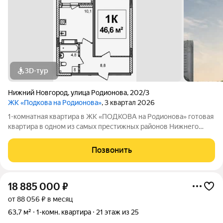
3D-тур
Нижний Новгород
,
улица Родионова
,
202/3
ЖК «Подкова на Родионова»
, 3 квартал 2026
1-комнатная квартира в ЖК «ПОДКОВА на Родионова» готовая
квартира в одном из самых престижных районов Нижнего
Новгорода Ищете квартиру, в которую можно переехать сразу
после покупки, не ожидая окончания строительства? Обратите
Позвонить
внимание на ЖК
18 885 000
₽
от 88 056 ₽ в месяц
63,7 м²
1-комн. квартира
21 этаж из 25