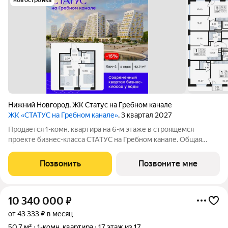
новостройка
Нижний Новгород
,
ЖК Статус на Гребном канале
ЖК «СТАТУС на Гребном канале»
, 3 квартал 2027
Продается 1-комн. квартира на 6-м этаже в строящемся
проекте бизнес-класса СТАТУС на Гребном канале. Общая
площадь лота составляет 43,71 кв. м, из которых 13,55 кв. м
отведено под жилую и 18,06 кв. м под кухонную зону. Номер
Позвонить
Позвоните мне
квартиры - 321.
10 340 000
₽
от 43 333 ₽ в месяц
50,7 м²
1-комн. квартира
17 этаж из 17