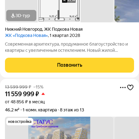
3D-тур
Нижний Новгород
,
ЖК Подкова Новая
ЖК «Подкова Новая»
, 1 квартал 2028
Современная архитектура, продуманное благоустройство и
квартиры с увеличенным остеклением. Новый жилой
комплекс появится на зеленом островке ул. Родионова, в 15
минутах езды от центра и всего в паре шагов от магазинов и
Позвонить
кафе.Премьерный дом «Подкова
13 599 999
₽
–15%
11 559 999
₽
от 48 856 ₽ в месяц
46,2 м²
1-комн. квартира
8 этаж из 13
новостройка