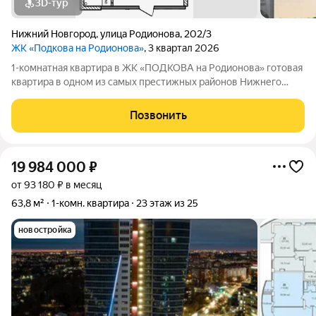
3D-тур
Нижний Новгород
,
улица Родионова
,
202/3
ЖК «Подкова на Родионова»
, 3 квартал 2026
1-комнатная квартира в ЖК «ПОДКОВА на Родионова» готовая
квартира в одном из самых престижных районов Нижнего
Новгорода Ищете квартиру, в которую можно переехать сразу
после покупки, не ожидая окончания строительства? Обратите
Позвонить
внимание на ЖК
19 984 000
₽
от 93 180 ₽ в месяц
63,8 м²
1-комн. квартира
23 этаж из 25
новостройка