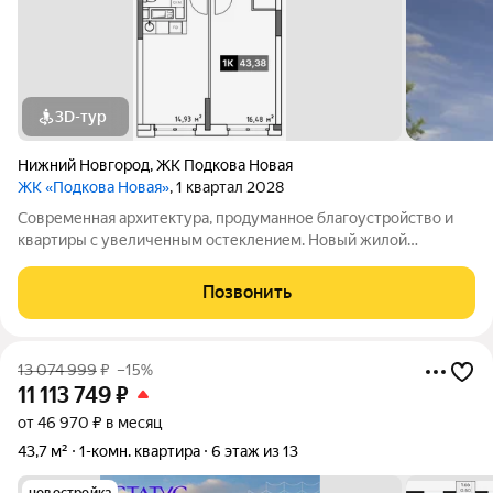
3D-тур
Нижний Новгород
,
ЖК Подкова Новая
ЖК «Подкова Новая»
, 1 квартал 2028
Современная архитектура, продуманное благоустройство и
квартиры с увеличенным остеклением. Новый жилой
комплекс появится на зеленом островке ул. Родионова, в 15
минутах езды от центра и всего в паре шагов от магазинов и
Позвонить
кафе.Премьерный дом «Подкова
13 074 999
₽
–15%
11 113 749
₽
от 46 970 ₽ в месяц
43,7 м²
1-комн. квартира
6 этаж из 13