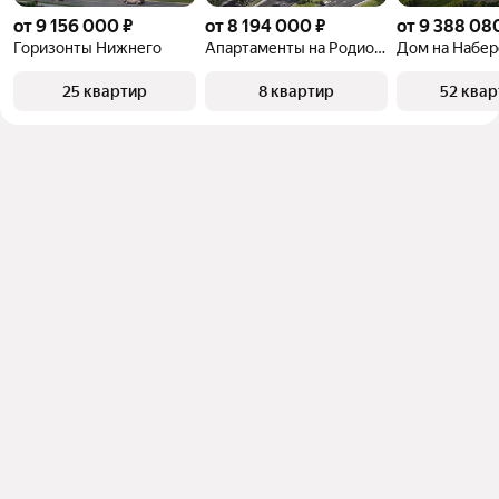
от 9 156 000 ₽
от 8 194 000 ₽
от 9 388 08
Горизонты Нижнего
Апартаменты на Родионова
Дом на Набе
25 квартир
8 квартир
52 ква