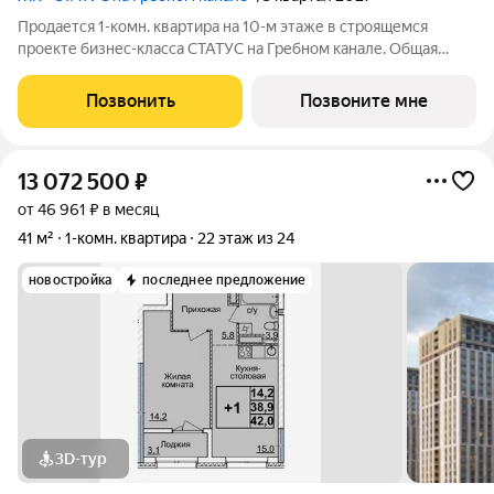
Продается 1-комн. квартира на 10-м этаже в строящемся
проекте бизнес-класса СТАТУС на Гребном канале. Общая
площадь лота составляет 43,93 кв. м, из которых 14,40 кв. м
отведено под жилую и 20,18 кв. м под кухонную зону. Номер
Позвонить
Позвоните мне
квартиры - 97.
13 072 500
₽
от 46 961 ₽ в месяц
41 м²
1-комн. квартира
22 этаж из 24
новостройка
последнее предложение
3D-тур