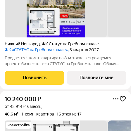
Нижний Новгород
,
ЖК Статус на Гребном канале
ЖК «СТАТУС на Гребном канале»
, 3 квартал 2027
Продается 1-комн. квартира на 8-м этаже в строящемся
проекте бизнес-класса СТАТУС на Гребном канале. Общая
площадь лота составляет 46,15 кв. м, из которых 16,75 кв. м
отведено под жилую и 19,35 кв. м под кухонную зону. Номер
Позвонить
Позвоните мне
квартиры - 515.
10 240 000
₽
от 42 914 ₽ в месяц
46,6 м²
1-комн. квартира
16 этаж из 17
новостройка