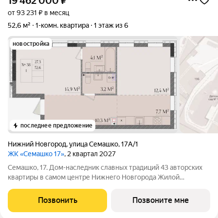
19 462 000
₽
от 93 231 ₽ в месяц
52,6 м²
1-комн. квартира
1 этаж из 6
новостройка
последнее предложение
Нижний Новгород
,
улица Семашко
,
17А/1
ЖК «Семашко 17»
, 2 квартал 2027
Семашко, 17. Дом-наследник славных традиций 43 авторских
квартиры в самом центре Нижнего Новгорода Жилой
комплекс расположился на улице Семашко одной из знаковых
для Нижнего Новгорода, чья история уходит корнями в XVIII
Позвонить
Позвоните мне
век, когда её формирование