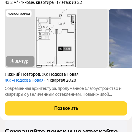
43,2 м²
1-комн. квартира
17 этаж из 22
новостройка
3D-тур
Нижний Новгород
,
ЖК Подкова Новая
ЖК «Подкова Новая»
, 1 квартал 2028
Современная архитектура, продуманное благоустройство и
квартиры с увеличенным остеклением. Новый жилой
комплекс появится на зеленом островке ул. Родионова, в 15
минутах езды от центра и всего в паре шагов от магазинов и
Позвонить
кафе.Премьерный дом «Подкова
Сохраняйте поиск и не упускайте