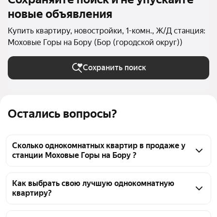
новые объявления
Купить квартиру, новостройки, 1-комн., Ж/Д станция:
Моховые Горы на Бору (Бор (городской округ))
Сохранить поиск
Остались вопросы?
Сколько однокомнатных квартир в продаже у
станции Моховые Горы на Бору ?
На Яндекс Недвижимости в продаже у станции 
Моховые Горы на Бору 84 однокомнатных 
Как выбрать свою лучшую однокомнатную
квартиру?
квартиры, из них 3 объявления от агентств, 81 
объявление от застройщиков
Чтобы купить 1-комнатную квартиру в новостройке 