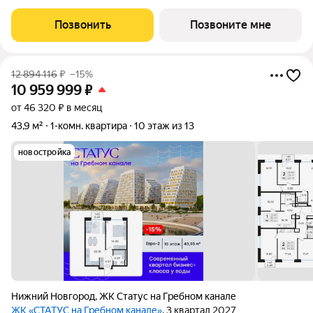
новый формат недвижимости в Нижегородском районе рядом
с ТЦ «Фантастика» и ТЦ «Ганза». Недвижимость двойного
Позвонить
Позвоните мне
назначения можно использовать
12 894 116
₽
–15%
10 959 999
₽
от 46 320 ₽ в месяц
43,9 м²
1-комн. квартира
10 этаж из 13
новостройка
Нижний Новгород
,
ЖК Статус на Гребном канале
ЖК «СТАТУС на Гребном канале»
, 3 квартал 2027