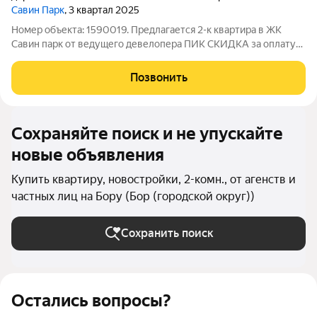
Савин Парк
, 3 квартал 2025
Номер объекта: 1590019. Предлагается 2-к квapтиpа в ЖК
Савин парк от ведущего девелопера ПИК СКИДКА за оплату
полностью наличными 2 045 933 ! Возможна рассрочка без %
Общая площадь 47 кв.м на 21 этaже 25 этaжногo домa !
Позвонить
Квартира с готовой отделкой
Сохраняйте поиск и не упускайте
новые объявления
Купить квартиру, новостройки, 2-комн., от агенств и
частных лиц на Бору (Бор (городской округ))
Сохранить поиск
Остались вопросы?