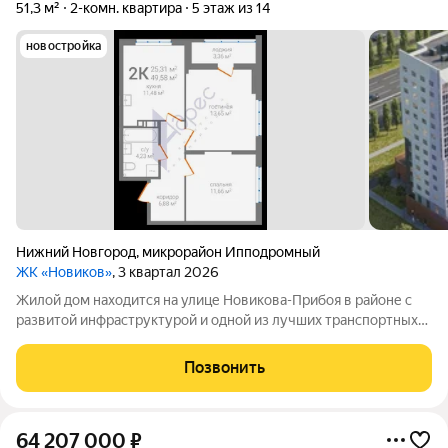
51,3 м²
2-комн. квартира
5 этаж из 14
новостройка
Нижний Новгород
,
микрорайон Ипподромный
ЖК «Новиков»
, 3 квартал 2026
Жилой дом находится на улице Новикова-Прибоя в районе с
развитой инфраструктурой и одной из лучших транспортных
развязок города. Доступность таких важных объектов, как
станция метро, остановки ОТ, парк, мед.центр не превышает 5-
Позвонить
7 минут. В пределах
64 207 000
₽