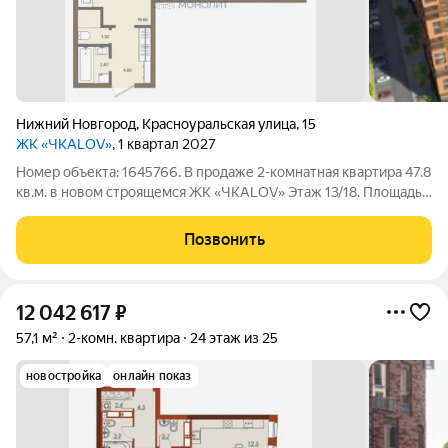
Нижний Новгород
,
Красноуральская улица
,
15
ЖК «ЧКАLOV»
, 1 квартал 2027
Номер объекта: 1645766. В продаже 2-комнатная квартира 47.8
кв.м. в новом строящемся ЖК «ЧКАLOV» Этаж 13/18. Площадь
комнат 10 м.кв. и 8.2 м.кв., кухня-гостиная 16.6 м.кв. С/у
раздельный. Все квартиры в ЖК «ЧКАLOV» будут сдаются с
Позвонить
отделкой под ключ.
12 042 617
₽
57,1 м²
2-комн. квартира
24 этаж из 25
новостройка
онлайн показ