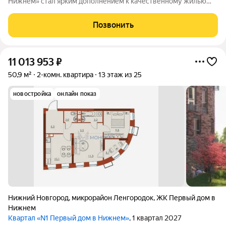
Нижнем» стал ярким дополнением к качественному жилью
города бизнес-класса, который расположен в Канавинском
районе в границах улиц Октябрьской Революции, Григорьева,
Позвонить
Вольская, Витебская.
11 013 953
₽
50,9 м²
2-комн. квартира
13 этаж из 25
новостройка
онлайн показ
Нижний Новгород
,
микрорайон Ленгородок
,
ЖК Первый дом в
Нижнем
Квартал «N1 Первый дом в Нижнем»
, 1 квартал 2027