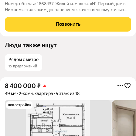
Номер объекта: 1868437. Жилой комплекс «N1 Первый дом в
Нижнем» стал ярким дополнением к качественному жилью
города бизнес-класса, который расположен в Канавинском
районе в границах улиц Октябрьской Революции, Григорьева,
Позвонить
Вольская, Витебская.
Люди также ищут
Рядом с метро
15 предложений
8 400 000
₽
49 м²
2-комн. квартира
5 этаж из 18
новостройка