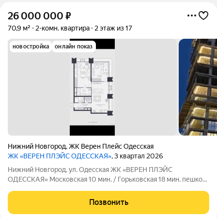
26 000 000
₽
70,9 м²
2-комн. квартира
2 этаж из 17
новостройка
онлайн показ
Нижний Новгород
,
ЖК Верен Плейс Одесская
ЖК «ВЕРЕН ПЛЭЙС ОДЕССКАЯ»
, 3 квартал 2026
Нижний Новгород, ул. Одесская ЖК «ВЕРЕН ПЛЭЙС
ОДЕССКАЯ» Московская 10 мин. / Горьковская 18 мин. пешком
70,9 м общ. / 33,2 м жил. / 23,7 м кухня 2 этаж из 17 26 000
000 (366 662 /м) Без отделки Сдача 2026 г. СТАТУСНАЯ
Позвонить
ДВУШКА В ПРЕМИАЛЬНОМ