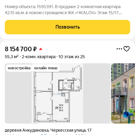
Номер объекта: 1595391. В продаже 2-комнатная квартира
42.15 кв.м. в новом строящемся ЖК «ЧКАLOV» Этаж 15/17.
Площадь комнат 13.4 м.кв. и 9 м.кв. Кухня 8.2 м.кв. С/У
совмещенный 3.3 м.кв. Все квартиры в ЖК «ЧКАLOV» будут
Позвонить
сдаваться с отделкой под
8 154 700
₽
55,3 м²
2-комн. квартира
10 этаж из 25
новостройка
онлайн показ
деревня Анкудиновка
,
Черкесская улица
,
17