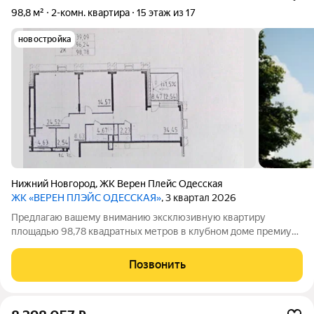
98,8 м²
2-комн. квартира
15 этаж из 17
новостройка
Нижний Новгород
,
ЖК Верен Плейс Одесская
ЖК «ВЕРЕН ПЛЭЙС ОДЕССКАЯ»
, 3 квартал 2026
Предлагаю вашему вниманию эксклюзивную квартиру
площадью 98,78 квадратных метров в клубном доме премиум
- класса ВЕРЕН ПЛЭЙС на улице Одесская в Нижегородском
районе города Нижнего Новгорода. Это эксклюзивная
Позвонить
квартира с видом на слияние Оки и Волги.