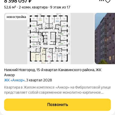
8 398 057
₽
52,6 м²
2-комн. квартира
9 этаж из 17
новостройка
Нижний Новгород
,
15-й квартал Канавинского района
,
ЖК
Анкор
ЖК «Анкор»
, 3 квартал 2028
Квартира в Жилом комплексе «Анкор» на Фибролитовой улице
представляет собой современное монолитно-кирпичное
здание с высокими стандартами строительства. Продуманная
планировка с эффективным использованием пространства и
Позвонить
панорамным остеклением,