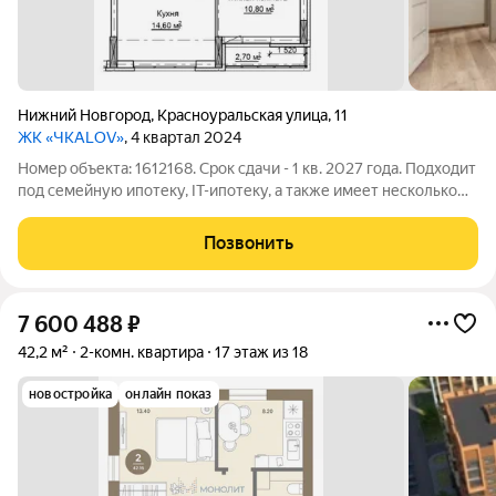
Нижний Новгород
,
Красноуральская улица
,
11
ЖК «ЧКАLOV»
, 4 квартал 2024
Номер объекта: 1612168. Срок сдачи - 1 кв. 2027 года. Подходит
под семейную ипотеку, IT-ипотеку, а также имеет несколько
вариантов рассрочки. Продаётся квартира в новом жилом
комплексе ЧКALOV. В квартире отделка под ключ, что
Позвонить
позволит новому
7 600 488
₽
42,2 м²
2-комн. квартира
17 этаж из 18
новостройка
онлайн показ