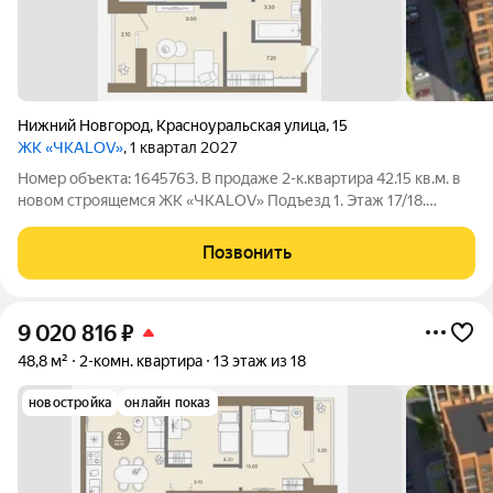
Нижний Новгород
,
Красноуральская улица
,
15
ЖК «ЧКАLOV»
, 1 квартал 2027
Номер объекта: 1645763. В продаже 2-к.квартира 42.15 кв.м. в
новом строящемся ЖК «ЧКАLOV» Подъезд 1. Этаж 17/18.
Площадь комнат 13.4 м.кв. и 9 м.кв. Кухня 8.2 м.кв. С/У
совмещенный 3.3 м.кв. Все квартиры в ЖК «ЧКАLOV» будут
Позвонить
сдаваться с улучшенной
9 020 816
₽
48,8 м²
2-комн. квартира
13 этаж из 18
новостройка
онлайн показ