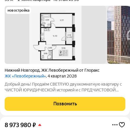
новостройка
Нижний Новгород
,
ЖК Левобережный от Глоракс
ЖК «Левобережный»
, 4 квартал 2028
Добрый день! Продаём СВЕТЛУЮ двухкомнатную квартиру с
ЧИСТОЙ ЮРИДИЧЕСКОЙ историей и с ПРЕДЧИСТОВОЙ
ОТДЕЛКОЙ в жилом комплексе БИЗНЕС-класса
«Левобережный». ГОТОВЫ предоставить беспроцентную
Позвонить
рассрочку на индивидуальных условиях. Кстати, если Вы
сейчас
8 973 980
₽