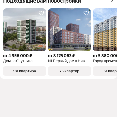
Подходящие вам новостройки
квадратного метра или площади
от 4 956 000 ₽
от 8 176 063 ₽
от 5 880 00
Дом на Спутника
N1 Первый дом в Нижнем
Город време
181 квартира
75 квартир
51 ква