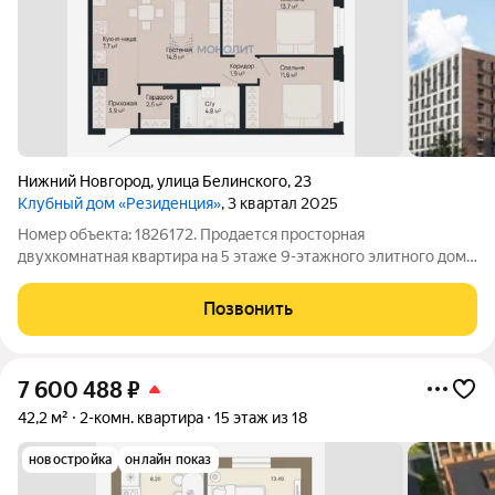
Нижний Новгород
,
улица Белинского
,
23
Клубный дом «Резиденция»
, 3 квартал 2025
Номер объекта: 1826172. Продается просторная
двухкомнатная квартира на 5 этаже 9-этажного элитного дома.
Площадь квартиры составляет 62 кв.м. В настоящее время
проводится чистовая отделка, но без ремонта, что позволит
Позвонить
новому владельцу воплотить
7 600 488
₽
42,2 м²
2-комн. квартира
15 этаж из 18
новостройка
онлайн показ