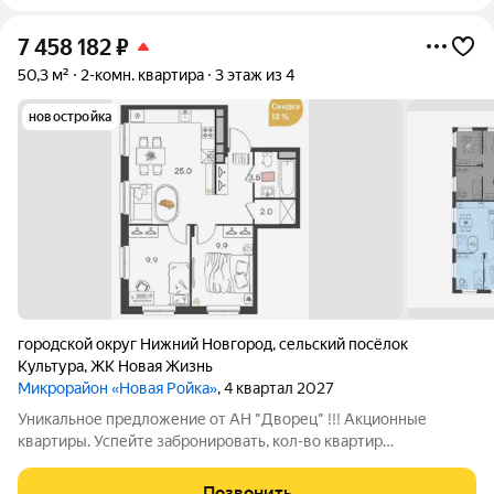
7 458 182
₽
50,3 м²
2-комн. квартира
3 этаж из 4
новостройка
городской округ Нижний Новгород
,
сельский посёлок
Культура
,
ЖК Новая Жизнь
Микрорайон «Новая Ройка»
, 4 квартал 2027
Уникальное предложение от АН "Дворец" !!! Акционные
квартиры. Успейте забронировать, кол-во квартир
ограничено!!! - скидка до 16% при наличном расчете - помощь
в одобрении ипотеки, ИТ ипотеки, семейной ипотеки -
Позвонить