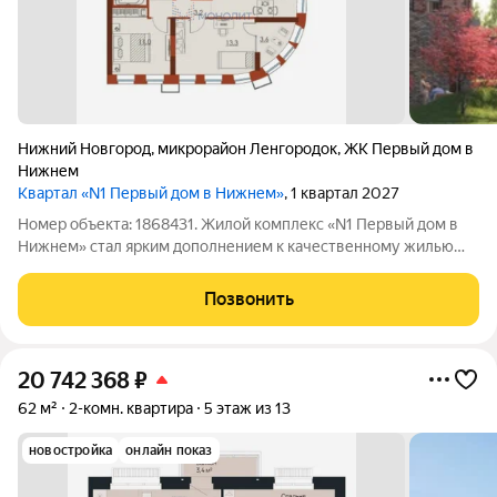
Нижний Новгород
,
микрорайон Ленгородок
,
ЖК Первый дом в
Нижнем
Квартал «N1 Первый дом в Нижнем»
, 1 квартал 2027
Номер объекта: 1868431. Жилой комплекс «N1 Первый дом в
Нижнем» стал ярким дополнением к качественному жилью
города бизнес-класса, который расположен в Канавинском
районе в границах улиц Октябрьской Революции, Григорьева,
Позвонить
Вольская, Витебская.
20 742 368
₽
62 м²
2-комн. квартира
5 этаж из 13
новостройка
онлайн показ