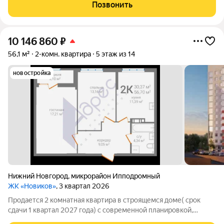
районе с развитой инфраструктурой: в шаговой доступности
Позвонить
магазины, детские сады, школа 107 и
10 146 860
₽
56,1 м²
2-комн. квартира
5 этаж из 14
новостройка
Нижний Новгород
,
микрорайон Ипподромный
ЖК «Новиков»
, 3 квартал 2026
Продается 2 комнатная квартира в строящемся доме( срок
сдачи 1 квартал 2027 года) с современной планировкой,
комнаты изолированные Дом расположен в Ленинском