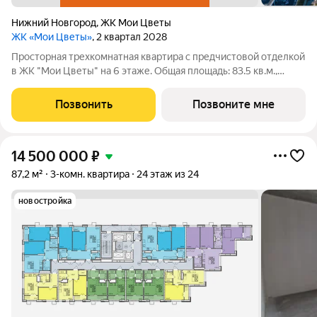
Нижний Новгород
,
ЖК Мои Цветы
ЖК «Мои Цветы»
, 2 квартал 2028
Просторная трехкомнатная квартира с предчистовой отделкой
в ЖК "Мои Цветы" на 6 этаже. Общая площадь: 83.5 кв.м.,
жилая: 42.3 кв.м., площадь просторной кухни-столовой: 14.4
кв.м. Угловая квартира, окна oбecпeчивaют paвнoмepнoe
Позвонить
Позвоните мне
ocвeщeниe в тeчeниe
14 500 000
₽
87,2 м²
3-комн. квартира
24 этаж из 24
новостройка