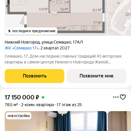
последнее предложение
Нижний Новгород
,
улица Семашко
,
17А/1
ЖК «Семашко 17»
, 2 квартал 2027
Семашко, 17. Дом-наследник славных традиций 43 авторских
квартиры в самом центре Нижнего Новгорода Жилой
комплекс расположился на улице Семашко одной из знаковых
для Нижнего Новгорода, чья история уходит корнями в XVIII
Позвонить
Позвоните мне
век, когда её формирование
17 150 000
₽
78,5 м²
2-комн. квартира
17 этаж из 25
новостройка