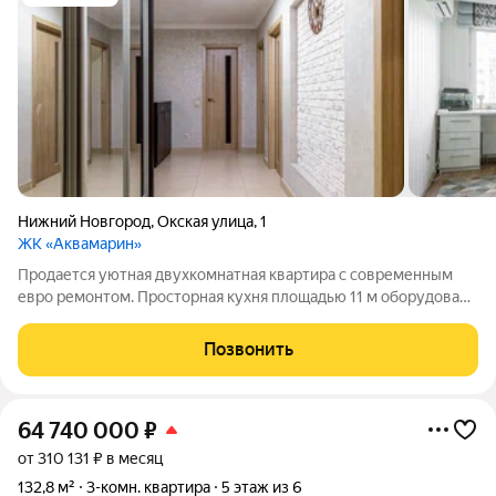
Нижний Новгород
,
Окская улица
,
1
ЖК «Аквамарин»
Продается уютная двухкомнатная квартира с современным
евро ремонтом. Просторная кухня площадью 11 м оборудована
всей необходимой техникой, включая холодильник. Комнаты
изолированные, что обеспечивает комфорт и приватность. В
Позвонить
квартире раздельный
64 740 000
₽
от 310 131 ₽ в месяц
132,8 м²
3-комн. квартира
5 этаж из 6