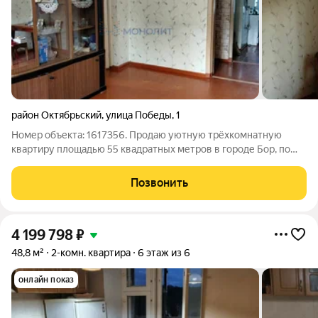
район Октябрьский
,
улица Победы
,
1
Номер объекта: 1617356. Продаю уютную трёхкомнатную
квартиру площадью 55 квадратных метров в городе Бор, по
адресу: Октябрьский поселок, улица Победы, дом 1. Это
прекрасное место для тех, кто ценит уют и тишину
Позвонить
пригородной жизни. Квартира расположена
4 199 798
₽
48,8 м²
2-комн. квартира
6 этаж из 6
онлайн показ