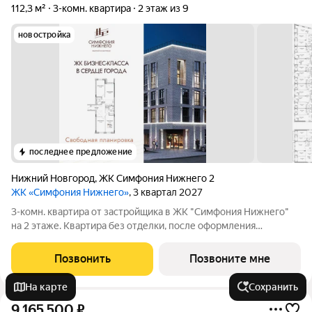
112,3 м²
3-комн. квартира
2 этаж из 9
новостройка
последнее предложение
Нижний Новгород
,
ЖК Симфония Нижнего 2
ЖК «Симфония Нижнего»
, 3 квартал 2027
3-комн. квартира от застройщика в ЖК "Симфония Нижнего"
на 2 этаже. Квартира без отделки, после оформления
собственности можно делать ремонт. Общая площадь: 112.3
кв.м., жилая: 56.4 кв.м., площадь просторной кухни-столовой:
Позвонить
Позвоните мне
25.2 кв.м. Квартира -
На карте
Сохранить
9 165 500
₽