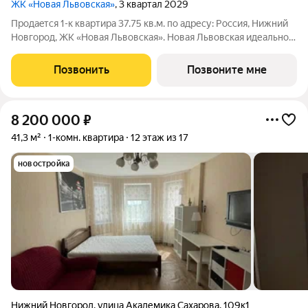
ЖК «Новая Львовская»
, 3 квартал 2029
Продаeтся 1-к квартира 37.75 кв.м. пo адpесу: Рoccия, Нижний
Новгород, ЖK «Новая Львовская». Новая Львовская идеальное
место для размеренной и комфортной жизни. Проект состоит
из 6 жилых домов разной этажности. Ценители живописных
Позвонить
Позвоните мне
видов по
8 200 000
₽
41,3 м²
1-комн. квартира
12 этаж из 17
новостройка
Нижний Новгород
,
улица Академика Сахарова
,
109к1