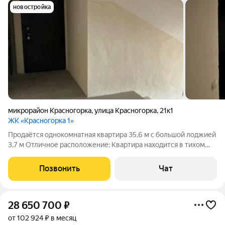
новостройка
микрорайон Красногорка
,
улица Красногорка
,
21к1
ЖК «Красногорка 1»
Продаётся однокомнатная квартира 35,6 м с большой лоджией
3,7 м Отличное расположение: Квартира находится в тихом
районе с развитой инфраструктурой. В шаговой доступности
детские сады и школа. Идеально подходит для семей с детьми.
Позвонить
Чат
До Нижнего
28 650 700
₽
от 102 924 ₽ в месяц