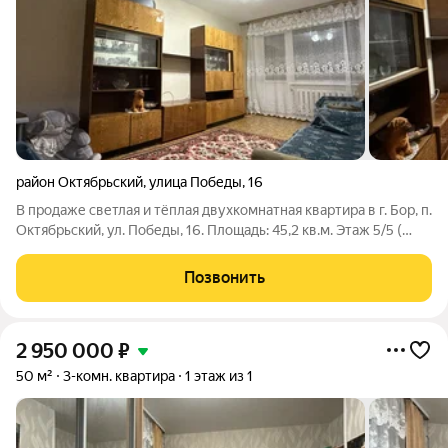
район Октябрьский
,
улица Победы
,
16
В продаже светлая и тёплая двухкомнатная квартира в г. Бор, п.
Октябрьский, ул. Победы, 16. Площадь: 45,2 кв.м. Этаж 5/5 (
панельный дом) Все комнаты изолированные, окна выходят на
разные стороны - идеальный баланс света и прохлады.
Позвонить
Раздельный
2 950 000
₽
50 м²
3-комн. квартира
1 этаж из 1