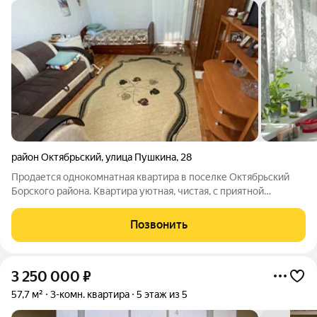
район Октябрьский
,
улица Пушкина
,
28
Продается однокомнатная квартира в поселке Октябрьский
Борского района. Квартира уютная, чистая, с приятной
атмосферой. Выполнен косметический ремонт, установлены
пластиковые окна. Санузел совмещенный. Центральное
Позвонить
водоснабжение, собственное АГВ.
3 250 000
₽
57,7 м²
3-комн. квартира
5 этаж из 5