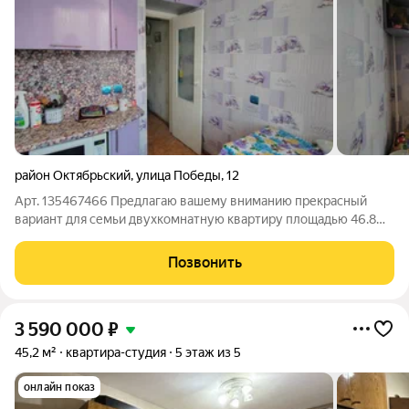
район Октябрьский
,
улица Победы
,
12
Арт. 135467466 Предлагаю вашему вниманию прекрасный
вариант для семьи двухкомнатную квартиру площадью 46.8
кв.м. на самом лучшем 3 этаже пятиэтажного кирпичного
дома. Ипотека со ставкой 11.9% Главные преимущества:
Позвонить
Идеальная планировка: Изолированные
3 590 000
₽
45,2 м²
квартира-студия
5 этаж из 5
онлайн показ