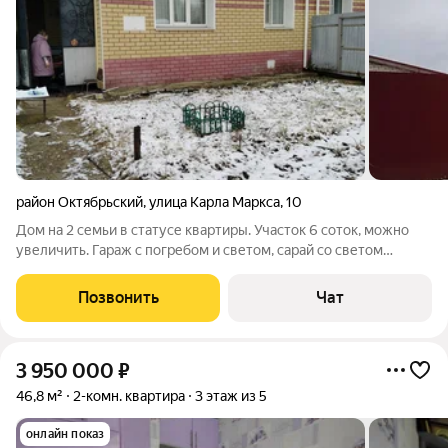
район Октябрьский
,
улица Карла Маркса
,
10
Дом на 2 семьи в статусе квартиры. Участок 6 соток, можно
увеличить. Гараж с погребом и светом, сарай со светом
КАПИТАЛЬНЫЕ. Под всем домом подвал тёплый с
коммуникациями, укреплен внутри бетоном. Теплица на
Позвонить
Чат
участке, весь участок чистый(раньше было
3 950 000
₽
46,8 м²
2-комн. квартира
3 этаж из 5
онлайн показ