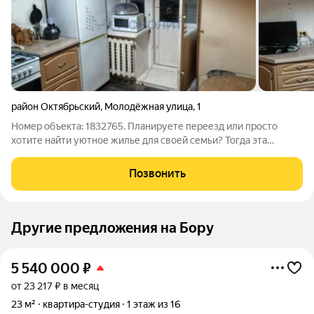
район Октябрьский
,
Молодёжная улица
,
1
Номер объекта: 1832765. Планируете переезд или просто
хотите найти уютное жилье для своей семьи? Тогда эта
квартира идеально подойдет для Вас! Предлагается
просторная 2-комнатная квартира в кирпичном доме
Позвонить
площадью 48.80 кв.м. на 6 этаже 6-этажного
Другие предложения на Бору
5 540 000
₽
от 23 217 ₽ в месяц
23 м²
квартира-студия
1 этаж из 16