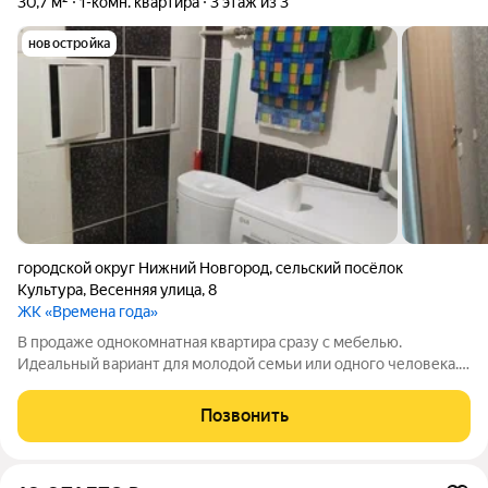
30,7 м²
1-комн. квартира
3 этаж из 3
новостройка
городской округ Нижний Новгород
,
сельский посёлок
Культура
,
Весенняя улица
,
8
ЖК «Времена года»
В продаже однокомнатная квартира сразу с мебелью.
Идеальный вариант для молодой семьи или одного человека.
Можно использовать, как инвестицию и купив сдавать. Дом
2015 года постройки в новом и обжитом жилом комплексе,
Позвонить
компромисс между тишиной на