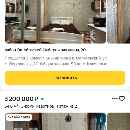
район Октябрьский
,
Набережная улица
,
20
Продаётся 3-комнатная квартира в п. Октябрьский, ул.
Набережная, д.20. Общая площадь 50 кв.м. Ключевые
преимущества: Улучшенная планировка: 3 изолированные
комнаты ( две из них просторные и уютные спальни)
Позвонить
совмещенный санузел Большая кухня.
3 200 000
₽
54,6 м²
3-комн. квартира
1 этаж из 2
онлайн показ