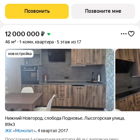
(жилая 18,1 м) продуманная планировка с кухней-гостиной,
спальней и кабинетом. Парк им. 1 Мая и два сквера дышите
Позвонить
Позвоните мне
полной грудью,
12 000 000
₽
46 м²
1-комн. квартира
5 этаж из 17
новостройка
Нижний Новгород
,
слобода Подновье
,
Лысогорская улица
,
89к3
ЖК «Монолит»
, 4 квартал 2017
Просторная 1-комнатная квартира 46 м с видом на реку