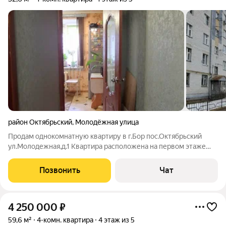
район Октябрьский
,
Молодёжная улица
Продам однокомнатную квартиру в г.Бор пос.Октябрьский
ул.Молодежная,д.1 Квартира расположена на первом этаже
пятиэтажного кирпичного дома комната - 18м с выходом на
просторную лоджию кухня - 7м санузел совмещенный дом
Позвонить
Чат
обслуживается ТСЖ"Якорь" Окна
4 250 000
₽
59,6 м²
4-комн. квартира
4 этаж из 5