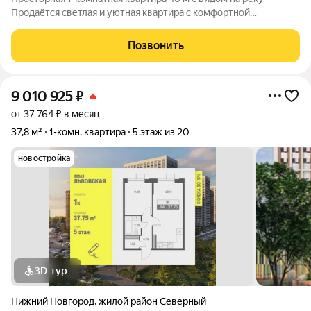
Продаётся светлая и уютная квартира с комфортной
планировкой много света и ощущение простора. Главное
преимущество красивый вид на реку - в квартире просторно,
Позвонить
тихо, спокойно и без лишнего шума.
9 010 925
₽
от 37 764 ₽ в месяц
37,8 м²
1-комн. квартира
5 этаж из 20
новостройка
3D-тур
Нижний Новгород
,
жилой район Северный