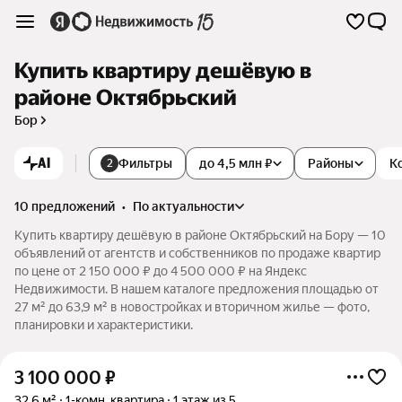
Купить квартиру дешёвую в
районе Октябрьский
Бор
AI
Фильтры
до 4,5 млн ₽
Районы
К
2
10 предложений
•
по актуальности
Купить квартиру дешёвую в районе Октябрьский на Бору — 10
объявлений от агентств и собственников по продаже квартир
по цене от 2 150 000 ₽ до 4 500 000 ₽ на Яндекс
Недвижимости. В нашем каталоге предложения площадью от
27 м² до 63,9 м² в новостройках и вторичном жилье — фото,
планировки и характеристики.
3 100 000
₽
32,6 м²
1-комн. квартира
1 этаж из 5