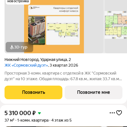
новостройка
3D-тур
Нижний Новгород
,
Ударная улица
,
2
ЖК «Сормовский дуэт»
, 3 квартал 2026
Просторная 3-комн. квартира с отделкой в ЖК "Сормовский
дуэт" на 10 этаже. Общая площадь: 67.8 кв.м., жилая: 33.7 кв.м.,
площадь просторной кухни-столовой: 18.5 кв.м. Угловая
квартира, очень светлая, естественная вентиляция при
Позвонить
Позвоните мне
открытии окон. В
5 310 000
₽
37 м²
1-комн. квартира
4 этаж из 5