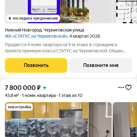
последнее предложение
Нижний Новгород
,
Черниговская улица
ЖК «СТАТУС на Черниговской»
, 4 квартал 2026
Продается 4-комн. квартира на 9-м этаже в строящемся
проекте премиум-класса СТАТУС на Черниговской. Общая
площадь лота составляет 100,14 кв. м, из которых 52,66 кв. м
отведено под жилую и 22,14 кв. м под кухонную зону. Номер
Позвонить
Позвоните мне
квартиры - 315.
7 800 000
₽
43,8 м²
1-комн. квартира
1 этаж из 10
новостройка