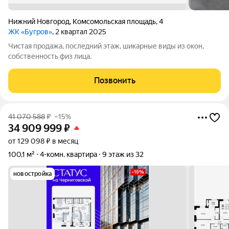
Нижний Новгород
,
Комсомольская площадь
,
4
ЖК «Бугров»
, 2 квартал 2025
Чистая продажа, последний этаж, шикарные виды из окон,
собственность физ лица.
Позвонить
41 070 588
₽
–15%
34 909 999
₽
от 129 098 ₽ в месяц
100,1 м²
4-комн. квартира
9 этаж из 32
новостройка