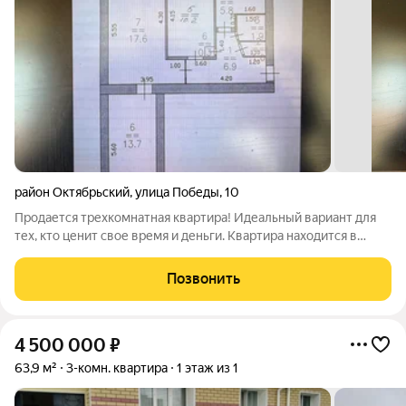
район Октябрьский
,
улица Победы
,
10
Продается трехкомнатная квартира! Идеальный вариант для
тех, кто ценит свое время и деньги. Квартира находится в
кирпичном доме в поселке Октябрьский города Бор. Комнаты
изолированные, выходят на разные стороны дома. Санузел
Позвонить
раздельный, просторная
4 500 000
₽
63,9 м²
3-комн. квартира
1 этаж из 1