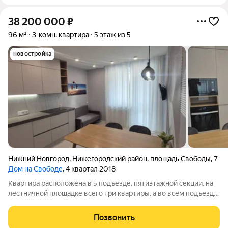
38 200 000
₽
96 м²
3-комн. квартира
5 этаж из 5
новостройка
Нижний Новгород
,
Нижегородский район
,
площадь Свободы
,
7
Дом на Свободе
, 4 квартал 2018
Квартира расположена в 5 подъезде, пятиэтажной секции, на
лестничной площадке всего три квартиры, а во всем подъезде
12 квартир, что обеспечит Вам комфортное проживание. В
квартире выполнен дизайнерский ремонт, использованы
Позвонить
дорогие импортные