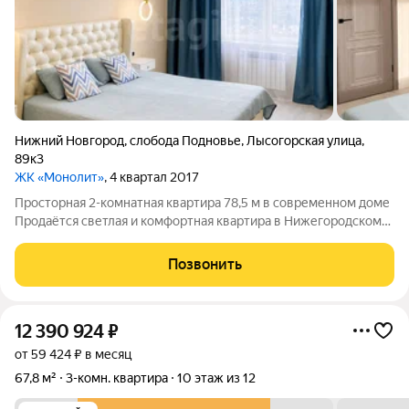
Нижний Новгород
,
слобода Подновье
,
Лысогорская улица
,
89к3
ЖК «Монолит»
, 4 квартал 2017
Просторная 2-комнатная квартира 78,5 м в современном доме
Продаётся светлая и комфортная квартира в Нижегородском
районе, мкр. Подновье, ул. Лысогорская, 89к3. Дом 2017 года
постройки, квартира расположена на 17 этаже из 20 много
Позвонить
света, воздуха и
12 390 924
₽
от 59 424 ₽ в месяц
67,8 м²
3-комн. квартира
10 этаж из 12