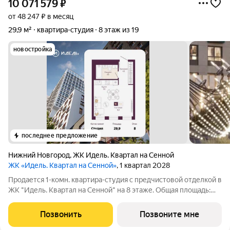
10 071 579
₽
от 48 247 ₽ в месяц
29,9 м²
квартира-студия
8 этаж из 19
новостройка
последнее предложение
Нижний Новгород
,
ЖК Идель. Квартал на Сенной
ЖК «Идель. Квартал на Сенной»
, 1 квартал 2028
Продается 1-комн. квартира-студия с предчистовой отделкой в
ЖК "Идель. Квартал на Сенной" на 8 этаже. Общая площадь:
29.9 кв.м., площадь гостиной 20.4 кв.м., из которых 4 кв.м.
выделено под кухонную зону. Все окна выходят на одну
Позвонить
Позвоните мне
сторону. В квартире