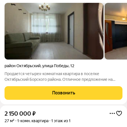
район Октябрьский
,
улица Победы
,
12
Продается четырех-комнатная квартира в поселке
Октябрьский Борского района. Отличное предложение на
рынке недвижимости! Цена ниже рыночной.... Квартира
чистая, светлая и уютная. Все окна пластиковые, балкон
Позвонить
застеклен. Просторная кухня-гостиная 25
2 150 000
₽
27 м²
1-комн. квартира
1 этаж из 1