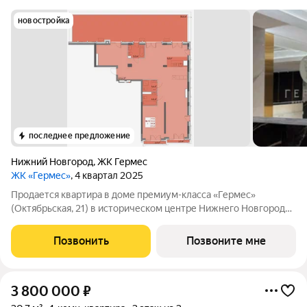
новостройка
последнее предложение
Нижний Новгород
,
ЖК Гермес
ЖК «Гермес»
, 4 квартал 2025
Продается квартира в доме премиум-класса «Гермес»
(Октябрьская, 21) в историческом центре Нижнего Новгорода.
Площадь: 132.80 м, без отделки. Этаж: 5-й. Возможна
перепланировка под проект. Варианты: кухня-гостиная-
Позвонить
Позвоните мне
столовые, изолированные спальные
3 800 000
₽