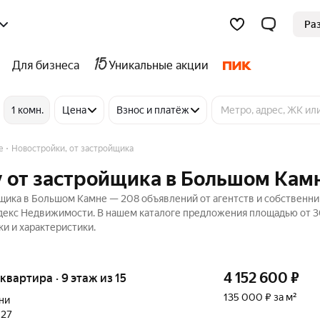
Ра
Для бизнеса
Уникальные акции
1 комн.
Цена
Взнос и платёж
е
Новостройки, от застройщика
у от застройщика в Большом Кам
щика в Большом Камне — 208 объявлений от агентств и собственни
Яндекс Недвижимости. В нашем каталоге предложения площадью от 30
ки и характеристики.
4 152 600
₽
 квартира · 9 этаж из 15
135 000 ₽ за м²
ни
027