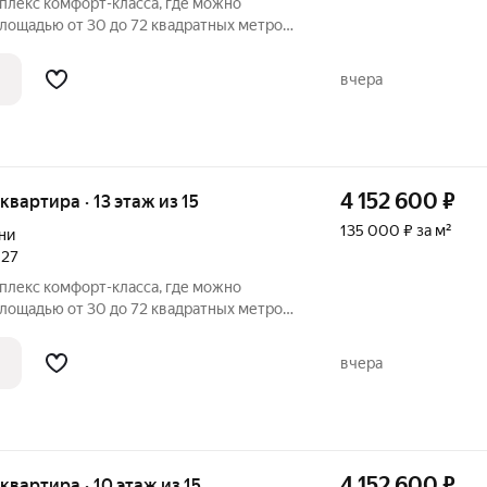
плекс комфорт-класса, где можно
лощадью от 30 до 72 квадратных метров.
яется выбор: свободная планировка или
 открываются виды на город, парки и
вчера
4 152 600
₽
 квартира · 13 этаж из 15
135 000 ₽ за м²
ни
027
плекс комфорт-класса, где можно
лощадью от 30 до 72 квадратных метров.
ть квартиры со свободной планировкой
открывается вид на город, парки и
вчера
4 152 600
₽
 квартира · 10 этаж из 15