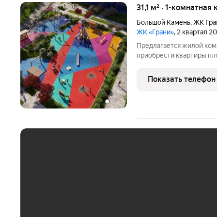
31,1 м² · 1-комнатная
Большой Камень
,
ЖК Гра
ЖК «Грани»
, 2 квартал 2
Предлагается жилой ком
приобрести квартиры пл
Покупатели могут выбра
или с отделкой. Из окон 
Показать телефон
Уссурийский залив.
ЕЖЕМЕСЯЧНЫЙ ПЛАТЁ
До 30 тыс. ₽
До 50 тыс. ₽
До 70 тыс. ₽