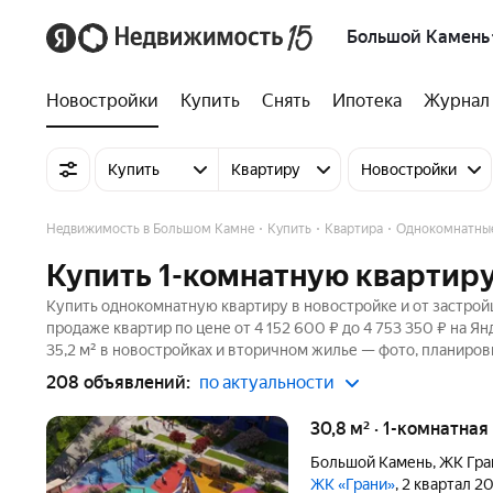
Большой Камень
Новостройки
Купить
Снять
Ипотека
Журнал
Купить
Квартиру
Новостройки
Недвижимость в Большом Камне
Купить
Квартира
Однокомнатны
Купить 1-комнатную квартир
Купить однокомнатную квартиру в новостройке и от застрой
продаже квартир по цене от 4 152 600 ₽ до 4 753 350 ₽ на 
35,2 м² в новостройках и вторичном жилье — фото, планиров
208 объявлений:
по актуальности
30,8 м² · 1-комнатная
Большой Камень
,
ЖК Гра
ЖК «Грани»
, 2 квартал 2