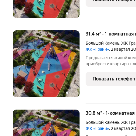
Уссурийский
31,4 м² · 1-комнатная
Большой Камень
,
ЖК Гра
ЖК «Грани»
, 2 квартал 2
Предлагается жилой ком
приобрести квартиры пл
Покупатели могут выбрат
со свободной планировко
Показать телефон
парки и
30,8 м² · 1-комнатная
Большой Камень
,
ЖК Гра
ЖК «Грани»
, 2 квартал 2