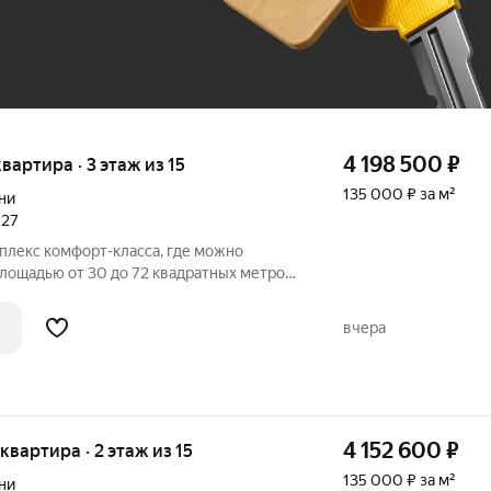
4 198 500
₽
 квартира · 3 этаж из 15
135 000 ₽ за м²
ни
027
плекс комфорт-класса, где можно
лощадью от 30 до 72 квадратных метров.
ть квартиры со свободной планировкой
открывается вид на город, парки и
вчера
4 152 600
₽
 квартира · 2 этаж из 15
135 000 ₽ за м²
ни