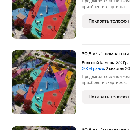
Предлагается жилой ком
приобрести квартиры с п
Покупателям предоставл
отделка. Из окон квартир
Показать телефон
Уссурийский
30,8 м² · 1-комнатная
Большой Камень
,
ЖК Гра
ЖК «Грани»
, 2 квартал 2
Предлагается жилой ком
приобрести квартиры с п
Покупатели могут выбра
или с отделкой. Из окон 
Показать телефон
Уссурийский
30,8 м² · 1-комнатная