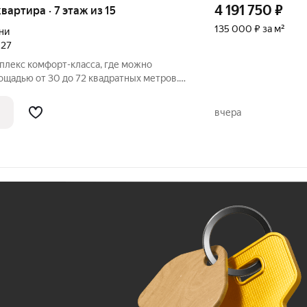
4 191 750
₽
 квартира · 7 этаж из 15
135 000 ₽ за м²
ни
027
плекс комфорт-класса, где можно
ощадью от 30 до 72 квадратных метров.
ть квартиры со свободной планировкой
открывается вид на город, парки и
вчера
Ж
До 100 тыс. ₽