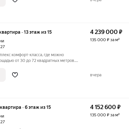
4 239 000
₽
 квартира · 13 этаж из 15
135 000 ₽ за м²
ни
027
плекс комфорт-класса, где можно
ощадью от 30 до 72 квадратных метров.
ь квартиры как с готовой отделкой, так и
й. Из окон открывается вид на город,
вчера
4 152 600
₽
 квартира · 6 этаж из 15
135 000 ₽ за м²
ни
027