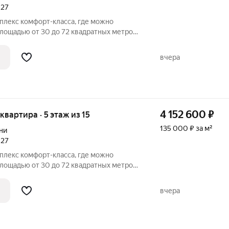
027
плекс комфорт-класса, где можно
лощадью от 30 до 72 квадратных метров.
ть квартиры со свободной планировкой
открывается вид на город, парки и
вчера
4 152 600
₽
 квартира · 5 этаж из 15
135 000 ₽ за м²
ни
027
плекс комфорт-класса, где можно
лощадью от 30 до 72 квадратных метров.
ть квартиры со свободной планировкой
открывается вид на город, парки и
вчера