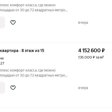
плекс комфорт-класса, где можно
лощадью от 30 до 72 квадратных метров.
ть квартиры со свободной планировкой
открывается вид на город, парки и
вчера
4 152 600
₽
 квартира · 8 этаж из 15
135 000 ₽ за м²
ни
027
плекс комфорт-класса, где можно
лощадью от 30 до 72 квадратных метров.
ть квартиры со свободной планировкой
открывается вид на город, парки и
вчера