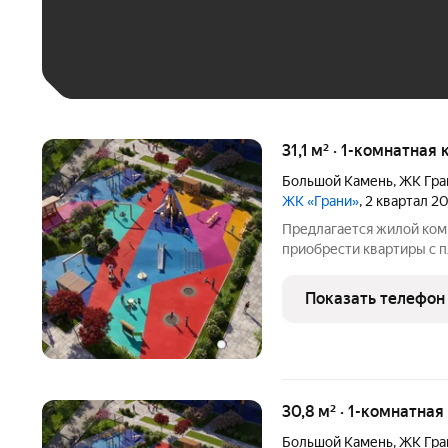
Больше 100 тыс. ₽
31,1 м² · 1-комнатная
Большой Камень
,
ЖК Гра
ЖК «Грани»
, 2 квартал 2
Предлагается жилой ком
приобрести квартиры с п
Покупатели могут выбра
или с отделкой. Из окон 
Показать телефон
Уссурийский
30,8 м² · 1-комнатная
Большой Камень
,
ЖК Гра