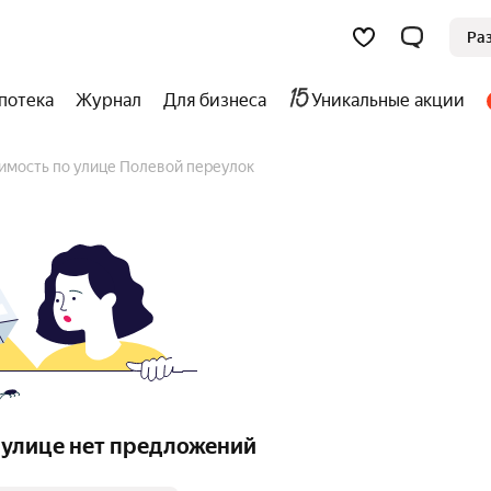
Ра
потека
Журнал
Для бизнеса
Уникальные акции
имость по улице Полевой переулок
 улице нет предложений