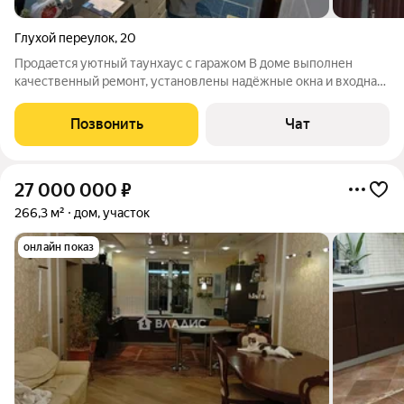
Глухой переулок
,
20
Продается уютный таунхаус с гаражом В доме выполнен
качественный ремонт, установлены надёжные окна и входная
дверь. Планировка включает просторную кухню, где будет так
приятно собираться всей семьёй, а также изолированные
Позвонить
Чат
спальни, обеспечивающие
27 000 000
₽
266,3 м²
дом, участок
онлайн показ