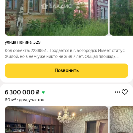
улица Ленина
,
329
Код объекта: 2238851. Продается в г. Богородск Имеет статус
Жилой, но в нем уже никто не жил 7 лет. Общая площадь
108м2 Дом кирпичный, не рушится, но лучше заняться его
восстановлением в более приятный вид Все коммуникации
Позвонить
центральные, газ есть, но
6 300 000
₽
60 м²
дом, участок