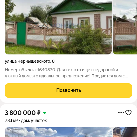
улица Чернышевского
,
8
Номер объекта: 1640870. Для тех, кто ищет недорогой и
уютный дом, это идеальное предложение! Продается дом с
тремя комнатами на первом этаже одноэтажного здания.
Общая площадь 57,3 кв.м. Этот дом - идеальное решение для
Позвонить
тех, кто хочет сэкономить на
3 800 000
₽
78,1 м²
дом, участок