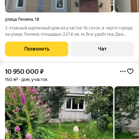
улица Ленина
,
18
2-этажный кирпичный дом на участке 16 соток, в черте города
на улице Ленина, площадью 227.6 кв. м. Все удобства. Два
входа, два санузла, шесть комнат плюс два хола. Балкон,
лоджия. Кроме площади 227.6 кв.м, в доме гараж 45 кв.м,
Позвонить
Чат
подвал 45 кв м,
10 950 000
₽
150 м²
дом, участок