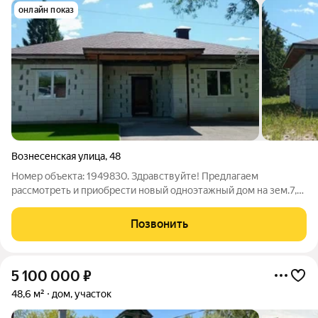
онлайн показ
Вознесенская улица
,
48
Номер объекта: 1949830. Здравствуйте! Предлагаем
рассмотреть и приобрести новый одноэтажный дом на зем.7,6
сотки. Оптимальный размер площади, удобная планировка,
позволяют создать комфортные условия для круглогодичного
Позвонить
проживания. Кровля, стены дома
5 100 000
₽
48,6 м²
дом, участок