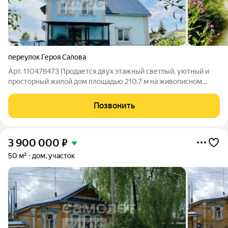
переулок Героя Салова
Арт. 110478473 Продается двух этажный светлый, уютный и
просторный жилой дом площадью 210.7 м на живописном
участке размером 17 соток с озером, двух этажной баней и
гаражом. -Планировка первого этажа: Большой холл-
Позвонить
прихожая, просторная кухня-гостиная
3 900 000
₽
50 м²
дом, участок