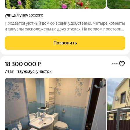
улица Луначарского
Продаётся уютный дом со всеми удобствами. Четыре комнаты
и санузлы расположены на двух этажах. На первом просторная
кухня-гостиная с выходом на большую закрытую террасу,
санузел и одна изолированная комната. На втором этаже ещё
Позвонить
две изолированные
18 300 000
₽
74 м²
таунхаус, участок