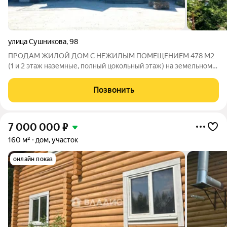
улица Сушникова
,
98
ПРОДАМ ЖИЛОЙ ДОМ С НЕЖИЛЫМ ПОМЕЩЕНИЕМ 478 М2
(1 и 2 этаж наземные, полный цокольный этаж) на земельном
участке 5 соток, построен в 2012 году. Площадь по этажам: 1
этаж 162 м2 (нежилой), цокольный этаж 158 м2 (нежилой), 2
Позвонить
этаж 158 м2 (жилой, без
7 000 000
₽
160 м²
дом, участок
онлайн показ