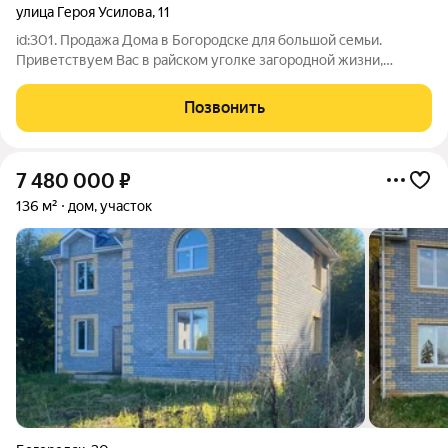
улица Героя Усилова
,
11
id:301. Продажа Дома в Богородске для большой семьи.
Приветствуем Вас в райском уголке загородной жизни,
расположенном всего в 40 минутах от шумного Нижнего
Новгорода! Представляем Вашему вниманию прекрасный
Позвонить
вариант приобретения собственного жилого
7 480 000
₽
136 м²
дом, участок