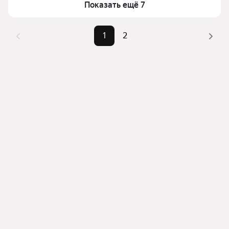
Показать ещё 7
фильтров, например «» или «»
Помимо удобной сортировки по цене продажи вы 
1
2
можете отсортировать результаты по стоимости 
квадратного метра или площади