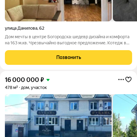
улица Данилова
,
62
Дом мечты в центре Богородска: шедевр дизайна и комфорта
на 163 м.кв. Чрезвычайно выгодное предложение. Котедж в
центре города с евроотделкой 2 ва этажа плюс
дополнительные постройки и ухоженный сад на 15 сотках!! -
Позвонить
Расположение: Центр Богородска
16 000 000
₽
478 м²
дом, участок