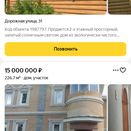
Дорожная улица
,
31
Код объекта: 1987797. Продается 2-х этажный просторный,
залитый солнечным светом, дом из экологически чистого
материала- оцилиндрованного бревна, все коммуникации в
доме включая газ. Дом находится в городе Богородск, на Поле
Позвонить
Чудес, престижная жилая
15 000 000
₽
226,7 м²
дом, участок