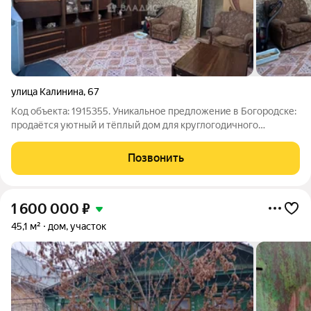
улица Калинина
,
67
Код объекта: 1915355. Уникальное предложение в Богородске:
продаётся уютный и тёплый дом для круглогодичного
проживания! Продаётся кирпичный дом в Богородске,
идеально подходящий для тех, кто ищет спокойствие и
Позвонить
комфорт. Дом построен в 1981 году,
1 600 000
₽
45,1 м²
дом, участок