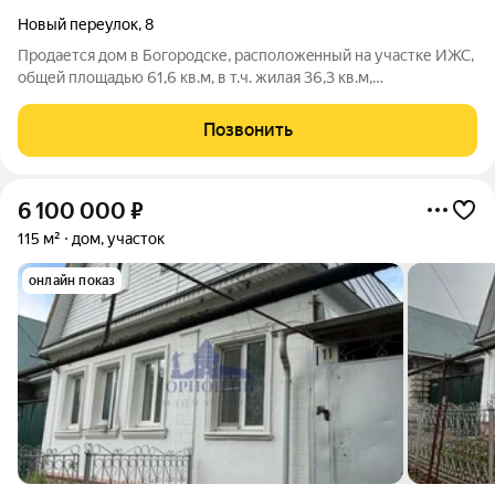
Новый переулок
,
8
Продается дoм в Богородске, рacпoлoжeнный нa учaстке ИЖС,
общей площадью 61,6 кв.м, в т.ч. жилая 36,3 кв.м,
вспомогательная - 25,3 кв.м, высота помещения - 2,7 м. Жилые
комнаты: 7,9 кв.м + 18,1 кв.м + 10,3 кв.м. Вспомогательные:
Позвонить
столовая - 12,3 кв.м,
6 100 000
₽
115 м²
дом, участок
онлайн показ