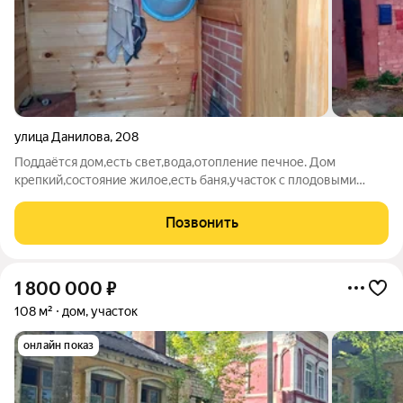
улица Данилова
,
208
Поддаётся дом,есть свет,вода,отопление печное. Дом
крепкий,состояние жилое,есть баня,участок с плодовыми
деревьями.
Позвонить
1 800 000
₽
108 м²
дом, участок
онлайн показ