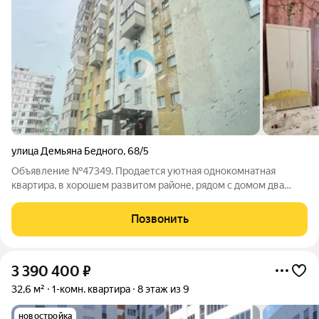
улица Демьяна Бедного
,
68/5
Объявление №47349. Продается уютная однокомнатная
квартира, в хорошем развитом районе, рядом с домом два
садика 14,15. Две школы 5,6, фитнес центр, пункты выдачи,
сетевые магазины. Квартира без Долгов и обременений,
Позвонить
мат.капитал не вкладывался.
3 390 400
₽
32,6 м²
1-комн. квартира
8 этаж из 9
новостройка