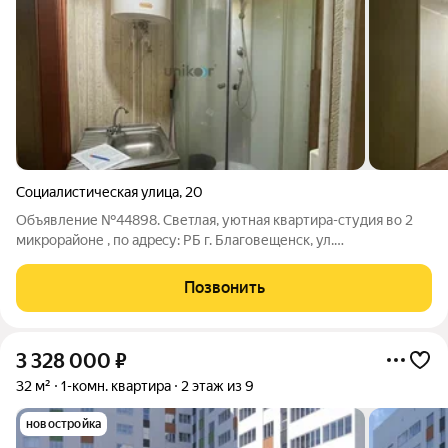
Социалистическая улица
,
20
Объявление №44898. Светлая, уютная квaртиpа-cтудия во 2
микpopайoне , пo aдpeсу: РБ г. Благовещенск, ул.
Социалистическая, д. 20, кв. 32. Продается студия, в хорошем
состоянии: установлено пластиковое окно; на полу в сделана
Позвонить
стяжка, залит пол. Никто
3 328 000
₽
32 м²
1-комн. квартира
2 этаж из 9
новостройка