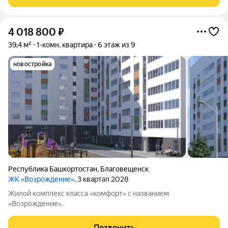
кухня-гостиная 28,4 кв.м.
4 018 800
₽
39,4 м²
1-комн. квартира
6 этаж из 9
новостройка
Республика Башкортостан
,
Благовещенск
ЖК «Возрождение»
, 3 квартал 2028
Жилой комплекс класса «комфорт» с названием
«Возрождение».
Позвонить