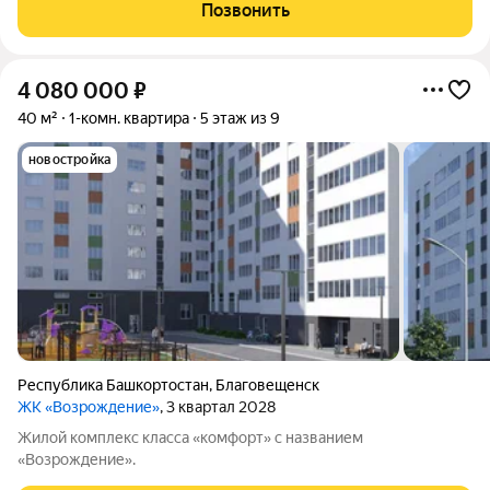
квартира, а пространство, созданное для тех, кто ценит
Позвонить
качество, свободу выбора и
4 080 000
₽
40 м²
1-комн. квартира
5 этаж из 9
новостройка
Республика Башкортостан
,
Благовещенск
ЖК «Возрождение»
, 3 квартал 2028
Жилой комплекс класса «комфорт» с названием
«Возрождение».