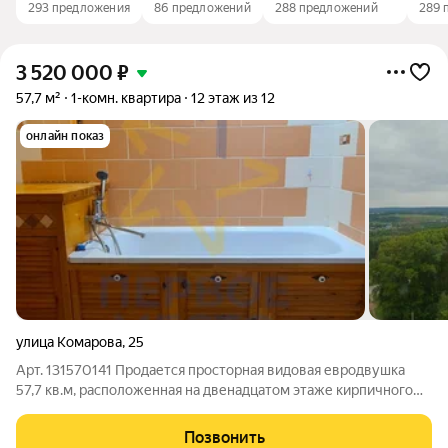
293 предложения
86 предложений
288 предложений
289 
3 520 000
₽
57,7 м²
1-комн. квартира
12 этаж из 12
онлайн показ
улица Комарова
,
25
Арт. 131570141 Продается просторная видовая евродвушка
57,7 кв.м, расположенная на двенадцатом этаже кирпичного
жилого дома по улице Комарова, д.25. Из окон открывается
прекрасный панорамный вид. Огромная и функциональная
Позвонить