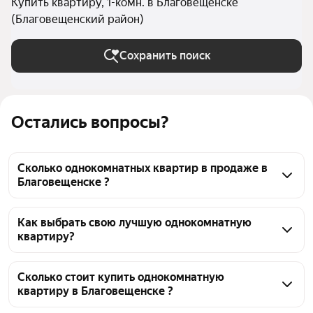
Купить квартиру, 1-комн. в Благовещенске
(Благовещенский район)
Сохранить поиск
Остались вопросы?
Сколько однокомнатных квартир в продаже в
Благовещенске ?
На Яндекс Недвижимости в продаже в 
Благовещенске 292 однокомнатных квартиры, из 
Как выбрать свою лучшую однокомнатную
квартиру?
них 8 объявлений от агентств, 284 объявления от 
застройщиков
Чтобы купить 1-комнатную квартиру, 
воспользуйтесь тепловой картой для оценки 
Сколько стоит купить однокомнатную
квартиру в Благовещенске ?
инфраструктуры и транспортной доступности в 
выбранном районе в Благовещенске