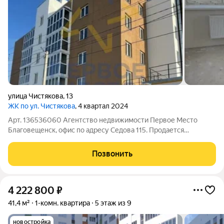
улица Чистякова
,
13
ЖК по ул. Чистякова
, 4 квартал 2024
Арт. 136536060 Агентство недвижимости Первое Место
Благовещенск, офис по адресу Седова 115. Продается
однокомнатная квартира с отдельным входом, площадью 35,4
кв м, получистовая отделка. Квартира проходит по семейной
Позвонить
ипотеке 6 %. Наше агентство
4 222 800
₽
41,4 м²
1-комн. квартира
5 этаж из 9
новостройка