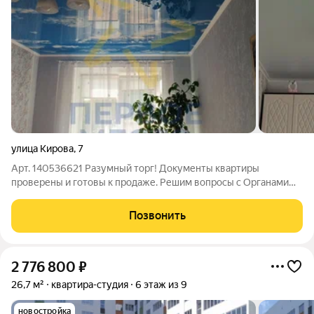
улица Кирова
,
7
Арт. 140536621 Разумный торг! Документы квартиры
проверены и готовы к продаже. Решим вопросы с Органами
Опеки по выделению долей. Проведем задаток и сделку,
передачу ключей. Подойдет девушке, молодому человеку,
Позвонить
молодой паре, паре с детьми, пожилым
2 776 800
₽
26,7 м²
квартира-студия
6 этаж из 9
новостройка