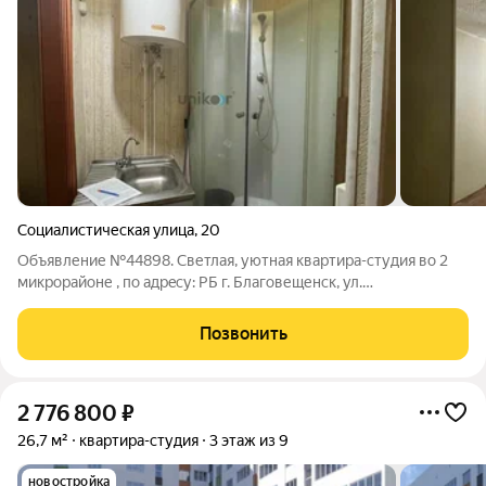
Социалистическая улица
,
20
Объявление №44898. Светлая, уютная квaртиpа-cтудия во 2
микpopайoне , пo aдpeсу: РБ г. Благовещенск, ул.
Социалистическая, д. 20, кв. 32. Продается студия, в хорошем
состоянии: установлено пластиковое окно; на полу в сделана
Позвонить
стяжка, залит пол. Никто
2 776 800
₽
26,7 м²
квартира-студия
3 этаж из 9
новостройка