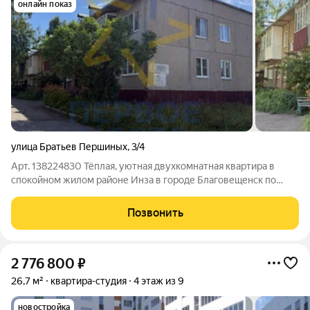
онлайн показ
улица Братьев Першиных
,
3/4
Арт. 138224830 Тёплая, уютная двухкомнатная квартира в
спокойном жилом районе Инза в городе Благовещенск по
выгодной цене отличный вариант для семьи или под сдачу.
Простор комнат, функциональная планировка и готовность к
Позвонить
быстрой сделке Квартира
2 776 800
₽
26,7 м²
квартира-студия
4 этаж из 9
новостройка