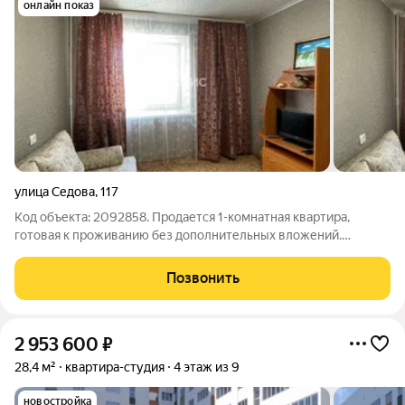
онлайн показ
улица Седова
,
117
Код объекта: 2092858. Продается 1-комнатная квартира,
готовая к проживанию без дополнительных вложений.
Подходит как стартовое жилье: можно заехать сразу после
сделки без ремонта и лишних затрат. Преимущества квартиры:
Позвонить
Комнаты правильной формы
2 953 600
₽
28,4 м²
квартира-студия
4 этаж из 9
новостройка