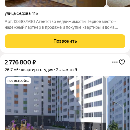
улица Седова
,
115
Арт. 133307930 Агентство недвижимости Первое место -
надежный партнер в продаже и покупке квартиры и дома,
земельного участка. Одобрение ипотеки, юридическое
сопровождение сделки. Документы квартиры проверены и
Позвонить
готовы к продаже. Решим вопросы с
2 776 800
₽
26,7 м²
квартира-студия
2 этаж из 9
новостройка