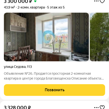
3 300 000
₽
43,9 м²
2-комн. квартира
5 этаж из 5
улица Седова
,
113
Объявление №26. Продается просторная 2-комнатная
квартира в центре города Благовещенска Описание объекта:
Адрес:г. Благовещенск, ул. Седова, 113 Этаж:5 из 5 (кирпичный
дом, 1979 года постройки) Планировка:Распашонка окна
Позвонить
выходят на обе стороны, что
3 328 000
₽