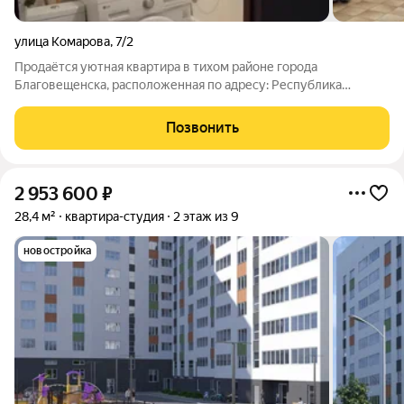
улица Комарова
,
7/2
Продаётся уютная квартира в тихом районе города
Благовещенска, расположенная по адресу: Республика
Башкортостан, 5 м-н, улица Комарова, 7/2. Идеальный вариант
для тех, кто ценит комфорт и спокойствие за городской
Позвонить
суетой. Кирпичный дом, построенный в
2 953 600
₽
28,4 м²
квартира-студия
2 этаж из 9
новостройка