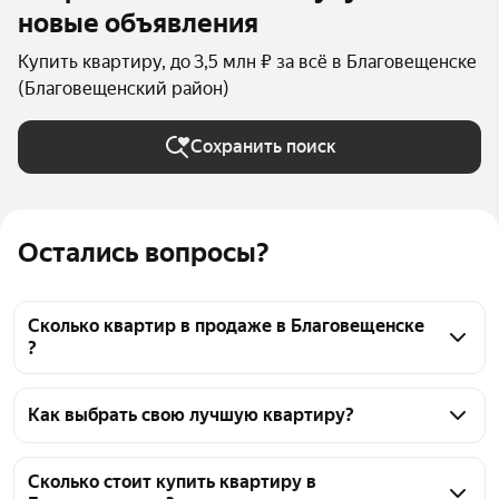
новые объявления
Купить квартиру, до 3,5 млн ₽ за всё в Благовещенске
(Благовещенский район)
Сохранить поиск
Остались вопросы?
Сколько квартир в продаже в Благовещенске
?
На Яндекс Недвижимости в продаже в 
Благовещенске 150 квартир, из них 15 объявлений 
Как выбрать свою лучшую квартиру?
от агентств, 135 объявлений от застройщиков
Чтобы купить квартиру до 3,5 млн рублей, 
воспользуйтесь тепловой картой для оценки 
Сколько стоит купить квартиру в