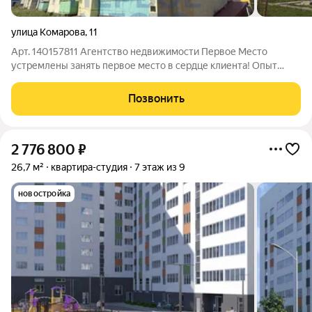
улица Комарова
,
11
Арт. 140157811 Агентство недвижимости Первое Место
устремлены занять первое место в сердце клиента! Опыт
успешной работы более 15 лет мы надежная опора для
многочисленных клиентов, семей города Уфы и
Позвонить
Благовещенска. Быстро и выгодно продаем
2 776 800
₽
26,7 м²
квартира-студия
7 этаж из 9
новостройка