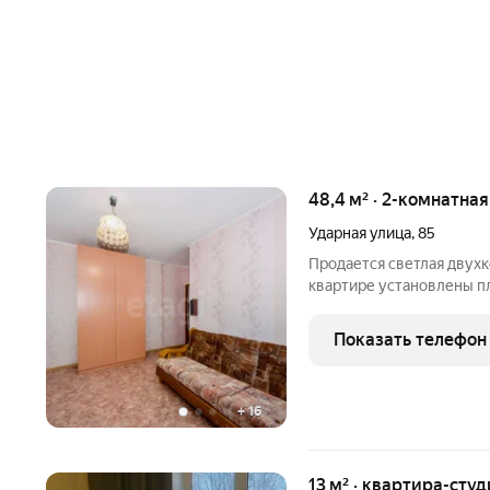
48,4 м² · 2-комнатна
Ударная улица
,
85
Продается светлая двухк
квартире установлены п
солнечную сторону во дв
стояки и внутриквартирн
Показать телефон
включает изолированны
+
16
13 м² · квартира-студ