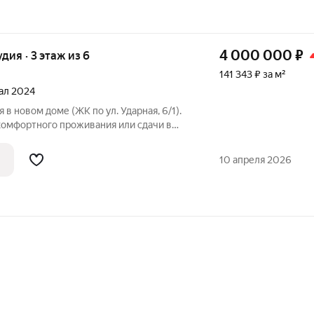
4 000 000
₽
удия · 3 этаж из 6
141 343 ₽ за м²
тал 2024
 в новом доме (ЖК по ул. Ударная, 6/1).
комфортного проживания или сдачи в
,3 кв.м просторная
для студии, позволяет удобно зонировать пространство. Этаж: 3
10 апреля 2026