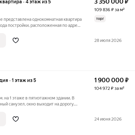
3 350 000
₽
 квартира · 4 этаж из 5
109 836 ₽ за м²
торг
же представлена однокомнатная квартира
ода постройки, расположенная по адресу
: ул.Ударная, 92. Этажность 4/5. Общая площадь 30.5 м2.
28 июля 2026
1 900 000
₽
дия · 1 этаж из 5
104 972 ₽ за м²
.м. на 1 этаже в пятиэтажном здании. В
ый санузел, окно выходит на дорогу.
ды, детская поликлиника, аптеки и
тупности. Хорошая транспортная
24 июня 2026