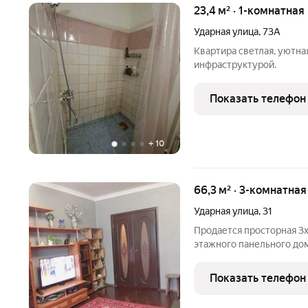
23,4 м² · 1-комнатная
Ударная улица
,
73А
Квартира светлая, уютная
инфраструктурой.
Показать телефон
+
10
66,3 м² · 3-комнатна
Ударная улица
,
31
Продается просторная 3х
этажного панельного дом
м2 в самом лучшем райо
совмещенно-изолированн
Показать телефон
пластиковые