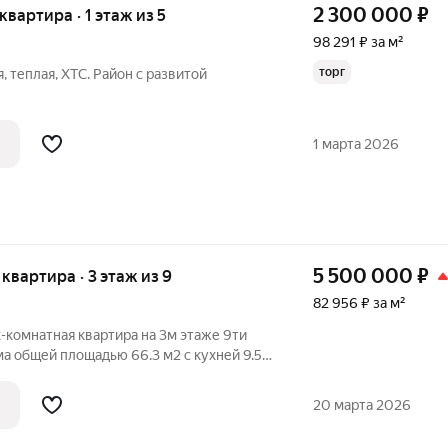
2 300 000
₽
 квартира · 1 этаж из 5
98 291 ₽ за м²
торг
, теплая, ХТС. Район с развитой
1 марта 2026
5 500 000
₽
я квартира · 3 этаж из 9
82 956 ₽ за м²
-комнатная квартира на 3м этаже 9ти
а общей площадью 66.3 м2 с кухней 9.5
не города Бийскав Приобском! Комнаты
ые. Санузел раздельный. В квартире
20 марта 2026