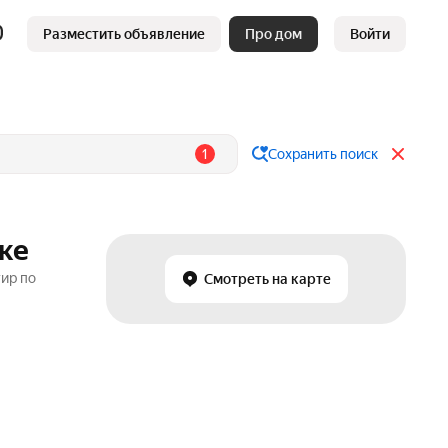
Разместить объявление
Про дом
Войти
1
Сохранить поиск
ке
тир по
Смотреть на карте