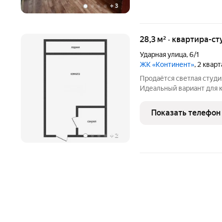
+
3
28,3 м² · квартира-ст
Ударная улица
,
6/1
ЖК «Континент»
, 2 квар
Продаётся светлая студия
Идеальный вариант для 
аренду. Основные характеристики: Площадь: 28
Показать телефон
+
2