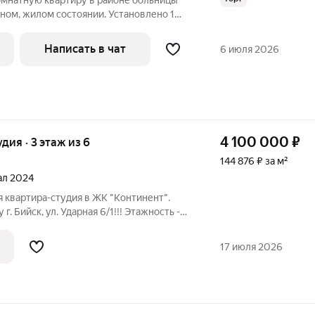
омнатную квартиру в районе больницы
ном, жилом состоянии. Установлено 1
остальные деревянные), алюминиевые
ника, лоджия застеклена пластиком.
Написать в чат
6 июля 2026
4 100 000
₽
удия · 3 этаж из 6
144 876 ₽ за м²
тал 2024
я квартира-студия в ЖК "Континент".
. Бийск, ул. Ударная 6/1!!! Этажность -
,3 м2. Это отличная возможность
нимальной цене и сделать ремонт по
17 июля 2026