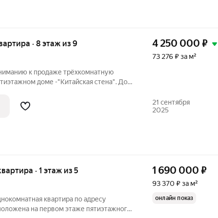
4 250 000
₽
квартира · 8 этаж из 9
73 276 ₽ за м²
ниманию к продаже трёхкомнатную
вятиэтажном доме -"Китайская стена". Дом
й застройки,год постройки 1980.
 восьмом этаже ,не угловая, светлая и
21 сентября
2025
1 690 000
₽
 квартира · 1 этаж из 5
93 370 ₽ за м²
онлайн показ
днокомнатная квартира по адресу
сположена на первом этаже пятиэтажного