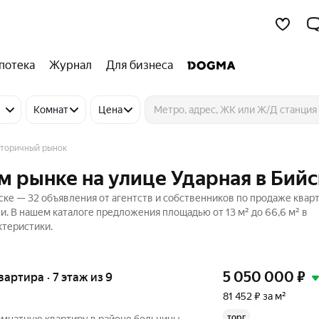
потека
Журнал
Для бизнеса
Комнат
Цена
торичный рынок
м рынке на улице Ударная в Бийс
ске — 32 объявления от агентств и собственников по продаже квар
. В нашем каталоге предложения площадью от 13 м² до 66,6 м² в
ктеристики.
5 050 000
₽
квартира · 7 этаж из 9
81 452 ₽ за м²
торг