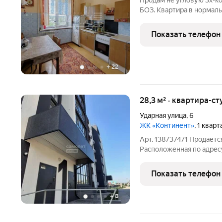
Продам не угловую 3х-к
БОЗ. Квартира в нормаль
пластиковое окно (все 
батареи, рабочая сантех
Показать телефон
Звоните по
+
22
28,3 м² · квартира-ст
Ударная улица
,
6
ЖК «Континент»
, 1 квар
Арт. 138737471 Продаетс
Расположенная по адресу г
3/6. Общая площадь - 28
получить квартиру по ми
Показать телефон
своему вкусу.
+
8