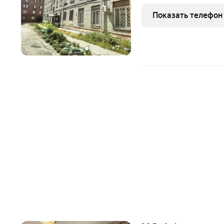
дома,окна выходят на ули
Продам отличный,бюдже
Показать телефон
квартиры(С МАЛЕНЬКИ
+
7