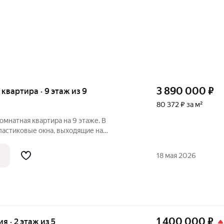
3 890 000
₽
я квартира · 9 этаж из 9
80 372 ₽ за м²
омнатная квартира на 9 этаже. В
ластиковые окна, выходящие на
ор, заменены все радиаторы отопления,
ая разводка. Практичная планировка
18 мая 2026
е
1 400 000
₽
ия · 2 этаж из 5