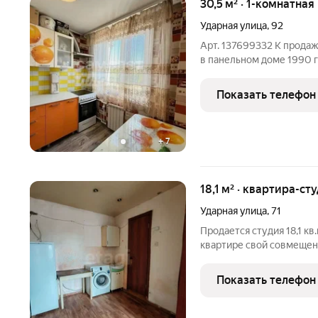
30,5 м² · 1-комнатная
Ударная улица
,
92
Арт. 137699332 К прода
в панельном доме 1990 г
Показать телефон
+
7
18,1 м² · квартира-сту
Ударная улица
,
71
Продается студия 18,1 кв
квартире свой совмещенн
Рядом школы, детские cа
магазины в шаговой дос
Показать телефон
развязка, в 5