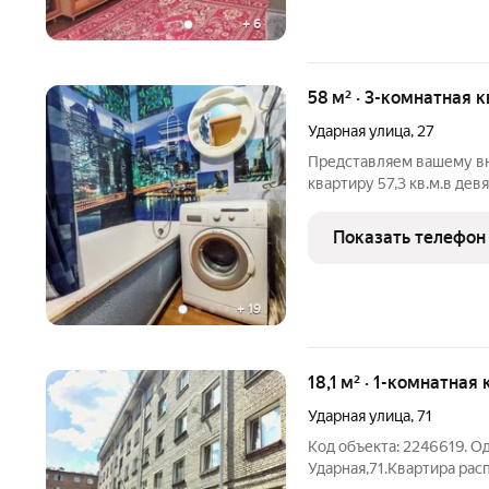
+
6
58 м² · 3-комнатная 
Ударная улица
,
27
Представляем вашему в
квартиру 57,3 кв.м.в де
кирпичный , качественно
Квартира расположена на
Показать телефон
очень тёплая.
+
19
18,1 м² · 1-комнатная
Ударная улица
,
71
Код объекта: 2246619. О
Ударная,71.Квартира ра