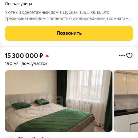
Лесная улица
Уютный одноэтажный дом в Дубках, 129,3 кв. м. Это
трёхкомнатный дом с полностью изолированными комнатами
и раздельным санузлом. Два входа, центральная вода, свет,
газ, газовое отопление и водонагреватель всё работает.
Позвонить
Канализация шамбо. Участок 8,7
15 300 000
₽
190 м²
дом, участок