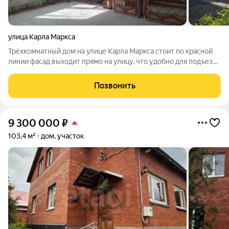
улица Карла Маркса
Трёхкомнатный дом на улице Карла Маркса стоит по красной
линии фасад выходит прямо на улицу, что удобно для подъезда
по асфальту в любое время года. Дом деревянный, облицован
сайдингом, с центральным водоснабжением, газовым
Позвонить
отоплением и
9 300 000
₽
103,4 м²
дом, участок