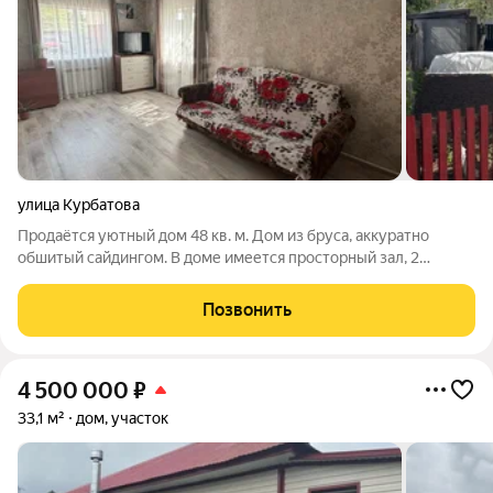
улица Курбатова
Продаётся уютный дом 48 кв. м. Дом из бруса, аккуратно
обшитый сайдингом. В доме имеется просторный зал, 2
комнаты, кухня, прихожая. Сан.узел на улице. Отопление
электрическое, водоснабжение - скважина, канализация -
Позвонить
выгребная яма. На участке 3 сотки
4 500 000
₽
33,1 м²
дом, участок