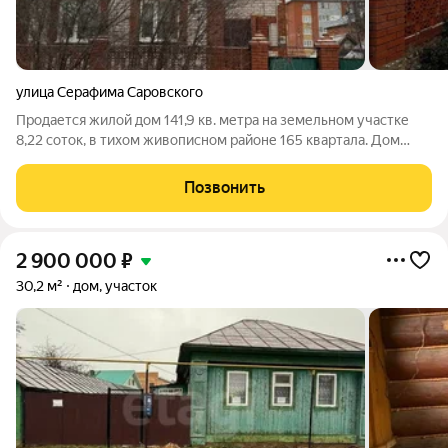
улица Серафима Саровского
Продается жилой дом 141,9 кв. метра на земельном участке
8,22 соток, в тихом живописном районе 165 квартала. Дом
построен для себя: качественно и с душой, материал - кирпич.
На первом этаже расположены прихожая, гостиная, кухня и
Позвонить
раздельный
2 900 000
₽
30,2 м²
дом, участок