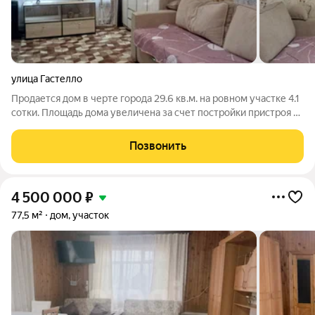
улица Гастелло
Продается дом в черте города 29.6 кв.м. на ровном участке 4.1
сотки. Площадь дома увеличена за счет постройки пристроя к
дому. В доме гостинная поделена на комнату. Кухня
просторная. Санузел в доме. Канализация выгребная яма. Вода
Позвонить
скважина. Отопление
4 500 000
₽
77,5 м²
дом, участок