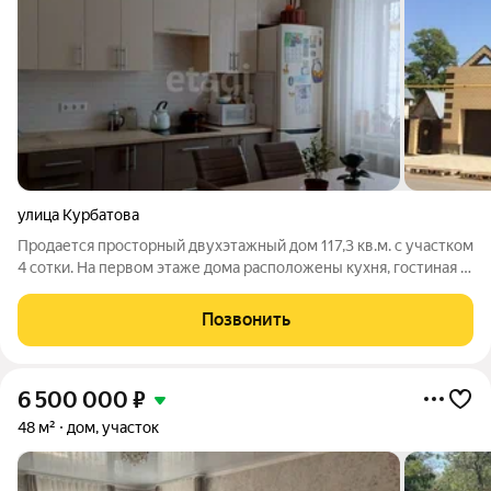
улица Курбатова
Продается просторный двухэтажный дом 117,3 кв.м. с участком
4 сотки. На первом этаже дома расположены кухня, гостиная с
выходом на террасу, совмещенный санузел с душевой
кабиной. На втором этаже три комнаты , небольшой кабинет и
Позвонить
постирочная комната.
6 500 000
₽
48 м²
дом, участок