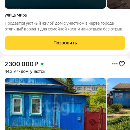
улица Мира
Продаётся уютный жилой дом с участком в черте города
отличный вариант для семейной жизни или отдыха без отрыва
от цивилизации. Дом сборно-щитовой, с газовым отоплением,
своей скважиной и канализацией шамбо. Внутри просторный
Позвонить
глубокий погреб для
2 300 000
₽
44,2 м²
дом, участок