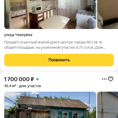
улица Чеверёва
Продаётся уютный жилой дом в центре города 46,1 кв. м
общей площадью, на ухоженном участке 8,75 соток. Дом
качественно утеплён снаружи и изнутри, внутри вас ждут
просторная гостиная, отдельная комната, кухня и
Позвонить
совмещённый санузел. Все инженерные
1 700 000
₽
45,4 м²
дом, участок