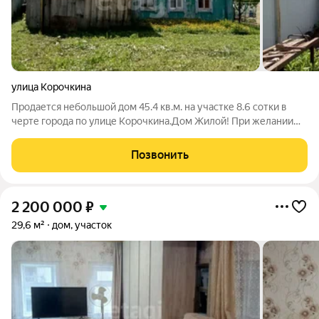
улица Корочкина
Продается небольшой дом 45.4 кв.м. на участке 8.6 сотки в
черте города по улице Корочкина.Дом Жилой! При желании
можно сделать ремонт или снести и построить новый дом.
Участок просторный. В доме есть все коммуникации : газ
Позвонить
,электричество, вода
2 200 000
₽
29,6 м²
дом, участок