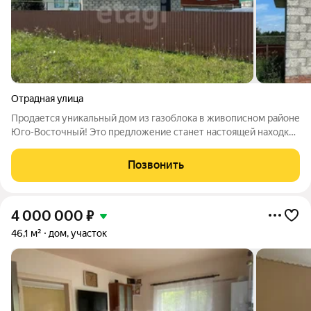
Отрадная улица
Продается уникальный дом из газоблока в живописном районе
Юго-Восточный! Это предложение станет настоящей находкой
для тех, кто мечтает о комфортной и уютной жизни. Участок
площадью 5 соток открывает перед вами безграничные
Позвонить
возможности для реализации
4 000 000
₽
46,1 м²
дом, участок