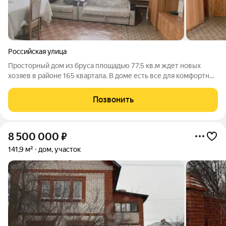
Российская улица
Просторный дом из бруса площадью 77,5 кв.м ждет новых
хозяев в районе 165 квартала. В доме есть все для комфортной
жизни: газовое отопление, водоснабжение, санузел и ванная.
Участок размером 8 соток дополняет уютная баня. К дому
Позвонить
ведет
8 500 000
₽
141,9 м²
дом, участок