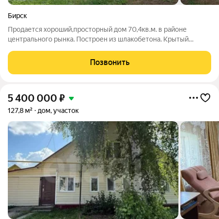
Бирск
Продается хороший,просторный дом 70,4кв.м. в районе
центрального рынка. Построен из шлакобетона. Крытый
двор.В доме газовое отопление,вода в доме ,санузел
совмещен.Участок 6 соток,имеется баня,колодец. Дорога
Позвонить
асфальтирована. Удачное
5 400 000
₽
127,8 м²
дом, участок