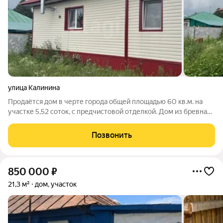
улица Калинина
Продаётся дом в черте города общей площадью 60 кв.м. на
участке 5,52 соток, с предчистовой отделкой. Дом из бревна
обшит металлосайдингом, внутри две комнаты, просторный
зал, кухня, санузел и веранда. Установлены хорошие окна,
Позвонить
полностью заменена
850 000
₽
21,3 м²
дом, участок