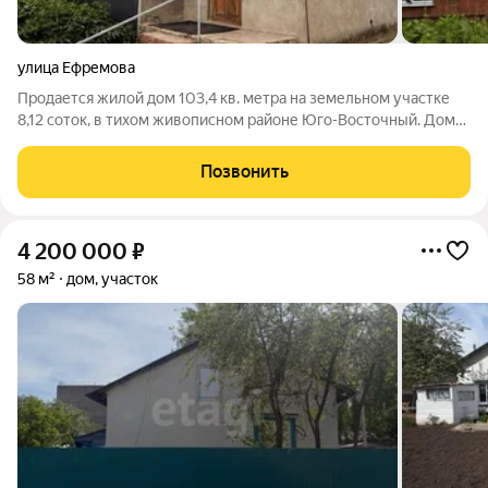
улица Ефремова
Продается жилой дом 103,4 кв. метра на земельном участке
8,12 соток, в тихом живописном районе Юго-Восточный. Дом
построен для себя: качественно и с душой, материал - кирпич.
На первом этаже расположены прихожая, гостиная, кухня и
Позвонить
раздельный санузел;
4 200 000
₽
58 м²
дом, участок