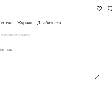
потека
Журнал
Для бизнеса
 «Скрипач на крыше»
оценок