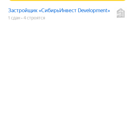
Застройщик «СибирьИнвест Development»
1 сдан
4 строятся
ЖК «Скрипач на крыше»
срок сдачи
2 кв. 2029
Показать телефон
Застройщик «СибирьИнвест
Development»
1 сдан
4 строятся