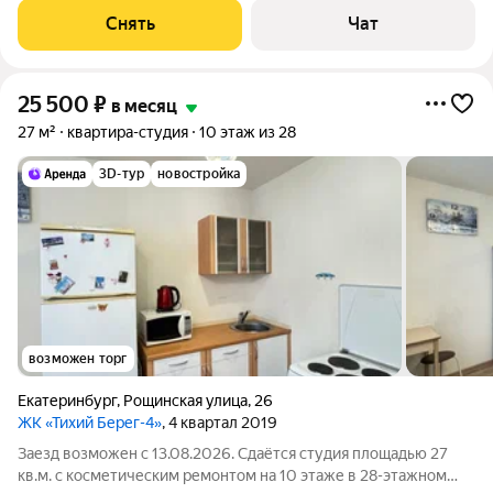
машина Холодильник Микроволновка Дом - монолитный, окна
Снять
Чат
выходят на улицу. В
25 500
₽
в месяц
27 м²
квартира-студия
10 этаж из 28
3D-тур
новостройка
возможен торг
Екатеринбург
,
Рощинская улица
,
26
ЖК «Тихий Берег-4»
, 4 квартал 2019
Заезд возможен с 13.08.2026. Сдаётся студия площадью 27
кв.м. с косметическим ремонтом на 10 этаже в 28-этажном