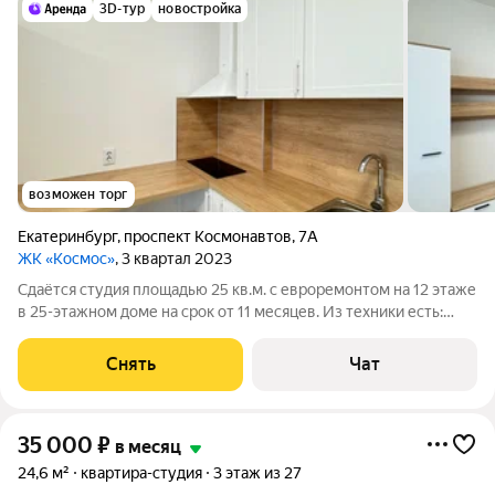
3D-тур
новостройка
возможен торг
Екатеринбург
,
проспект Космонавтов
,
7А
ЖК «Космос»
, 3 квартал 2023
Сдаётся студия площадью 25 кв.м. с евроремонтом на 12 этаже
в 25-этажном доме на срок от 11 месяцев. Из техники есть:
Стиральная машина Холодильник Микроволновка Пылесос
Дом - монолитный, окна выходят во двор. В подъезде 3 лифта -
Снять
Чат
1 грузовой и 2
35 000
₽
в месяц
24,6 м²
квартира-студия
3 этаж из 27