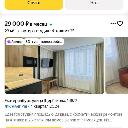
Микроволновка Дом - монолитный, окна выходят во двор. Есть
Снять
Чат
консьерж. В подъезде
29 000
₽
в месяц
23 м²
квартира-студия
4 этаж из 25
3D-тур
новостройка
Екатеринбург
,
улица Щербакова
,
148/2
ЖК River Park
, 1 квартал 2024
Сдаётся студия площадью 23 кв.м. с косметическим ремонтом
на 4 этаже в 25-этажном доме на срок от 11 месяцев. Из
техники есть: Телевизор Духовой шкаф Стиральная машина