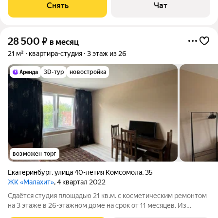
машина Микроволновка Дом - монолитный, окна выходят во
Снять
Чат
двор. Есть
28 500
₽
в месяц
21 м²
квартира-студия
3 этаж из 26
3D-тур
новостройка
возможен торг
Екатеринбург
,
улица 40-летия Комсомола
,
35
ЖК «Малахит»
, 4 квартал 2022
Сдаётся студия площадью 21 кв.м. с косметическим ремонтом
на 3 этаже в 26-этажном доме на срок от 11 месяцев. Из
техники есть: Телевизор Стиральная машина Сушильная