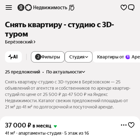
Снять квартиру - студию c 3D-
туром
Берёзовский
AI
Фильтры
Студия
Квартиры от
Аре
2
25 предложений
•
по актуальности
Снять квартиру-студию c 3D-туром в Берёзовском — 25
объявлений от агентств и собственников по аренде квартир-
студий по цене от 25 500 ₽ до 47 500 ₽ на Яндекс
Недвижимости. Каталог свежих предложений площадью от
21 м² до 41 м² по долгосрочной и посуточной аренде.
37 000
₽
в месяц
41 м²
апартаменты-студия
5 этаж из 16