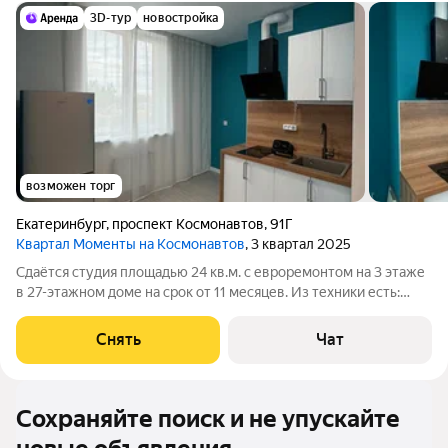
3D-тур
новостройка
возможен торг
Екатеринбург
,
проспект Космонавтов
,
91Г
Квартал Моменты на Космонавтов
, 3 квартал 2025
Сдаётся студия площадью 24 кв.м. с евроремонтом на 3 этаже
в 27-этажном доме на срок от 11 месяцев. Из техники есть:
Стиральная машина Холодильник Дом - монолитный, окна
выходят во двор и на улицу. Есть консьерж. Жилец оплачивает
Снять
Чат
все коммунальные
Сохраняйте поиск и не упускайте