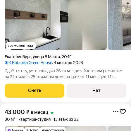
возможен торг
Екатеринбург
,
улица 8 Марта
,
204Г
ЖК Botanika Green House
, 4 квартал 2023
Сдаётся студия площадью 26 кв.м. с дизайнерским ремонтом
на 21 этаже в 25-этажном доме на срок от 11 месяцев. Из
техники есть: Телевизор Духовой шкаф Стиральная машина
Холодильник Микроволновка Дом - монолитный, окна выходят
Снять
Чат
во двор. Есть
43 000
₽
в месяц
30 м²
квартира-студия
13 этаж из 32
3D-тур
новостройка