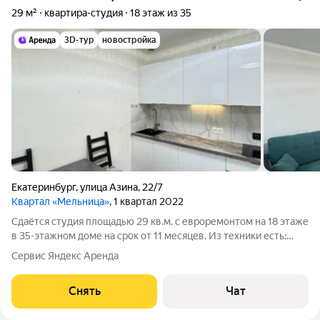
29 м²
квартира-студия
18 этаж из 35
3D-тур
новостройка
Екатеринбург
,
улица Азина
,
22/7
Квартал «Мельница»
, 1 квартал 2022
Сдаётся студия площадью 29 кв.м. с евроремонтом на 18 этаже
в 35-этажном доме на срок от 11 месяцев. Из техники есть:
Телевизор Духовой шкаф Стиральная машина Холодильник
Сервис Яндекс Аренда
Микроволновка Дом - монолитный, окна выходят на улицу.
Есть консьерж. В
Снять
Чат