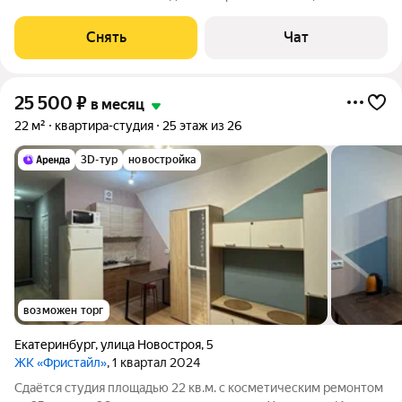
техники есть: Духовой шкаф Стиральная машина Холодильник
Дом - кирпичный. Есть консьерж. В подъезде 4 лифта - 2
Снять
Чат
грузовых и 2
25 500
₽
в месяц
22 м²
квартира-студия
25 этаж из 26
3D-тур
новостройка
возможен торг
Екатеринбург
,
улица Новостроя
,
5
ЖК «Фристайл»
, 1 квартал 2024
Сдаётся студия площадью 22 кв.м. с косметическим ремонтом