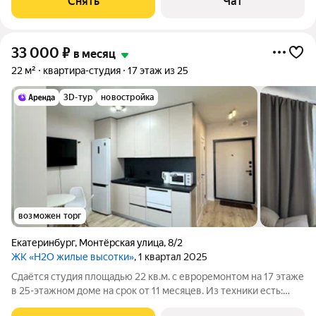
Снять
Чат
грузовых и 1
33 000
₽
в месяц
22 м²
квартира-студия
17 этаж из 25
3D-тур
новостройка
возможен торг
Екатеринбург
,
Монтёрская улица
,
8/2
ЖК «H2O жилые высотки»
, 1 квартал 2025
Сдаётся студия площадью 22 кв.м. с евроремонтом на 17 этаже
в 25-этажном доме на срок от 11 месяцев. Из техники есть:
Телевизор Стиральная машина Холодильник Посудомоечная