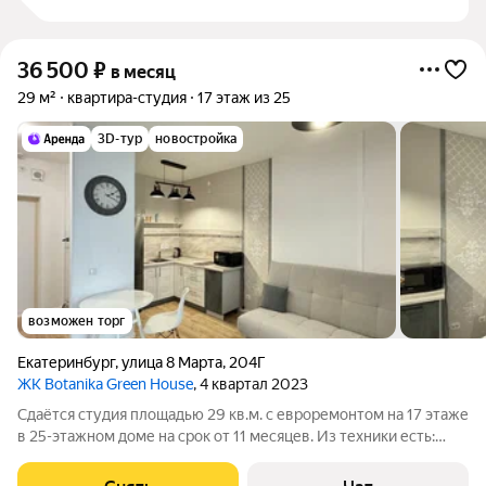
36 500
₽
в месяц
29 м²
квартира-студия
17 этаж из 25
3D-тур
новостройка
возможен торг
Екатеринбург
,
улица 8 Марта
,
204Г
ЖК Botanika Green House
, 4 квартал 2023
Сдаётся студия площадью 29 кв.м. с евроремонтом на 17 этаже
в 25-этажном доме на срок от 11 месяцев. Из техники есть:
Стиральная машина Холодильник Микроволновка Окна
выходят во двор. Есть консьерж. В подъезде 3 лифта - 2