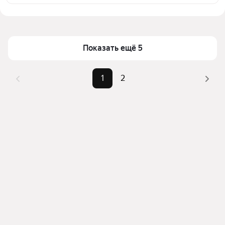
выбранном районе
Цена за квадратный метр
902 — 1 979 ₽
Помимо удобной сортировки по цене аренды вы 
Площадь
21 — 41 м²
можете отсортировать результаты по стоимости 
квадратного метра или площади
Показать ещё 5
1
2