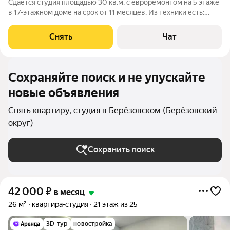
Сдаётся студия площадью 30 кв.м. с евроремонтом на 5 этаже
в 17-этажном доме на срок от 11 месяцев. Из техники есть:
Стиральная машина Холодильник Дом - монолитный, окна
выходят на улицу. В подъезде 2 лифта - 1 грузовой и 1
Снять
Чат
пассажирский. Во дворе
Сохраняйте поиск и не упускайте
новые объявления
Снять квартиру, студия в Берёзовском (Берёзовский
округ)
Сохранить поиск
42 000
₽
в месяц
26 м²
квартира-студия
21 этаж из 25
3D-тур
новостройка