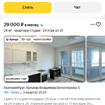
доме на срок от 11 месяцев. Из техники есть: Духовой шкаф
Стиральная машина Холодильник Микроволновка Дом -
Снять
Чат
монолитный, окна выходят
29 000
₽
в месяц
29 м²
квартира-студия
24 этаж из 25
3D-тур
новостройка
возможен торг
Екатеринбург
,
бульвар Владимира Белоглазова
,
5
ЖК «Твинс»
, 3 квартал 2024
Сдаётся студия площадью 29 кв.м. с косметическим ремонтом
на 24 этаже в 25-этажном доме на срок от 11 месяцев. Из