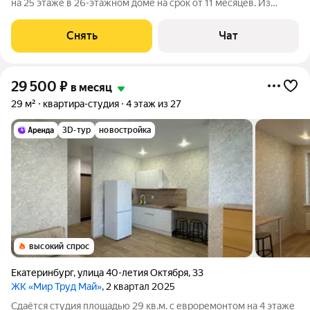
на 25 этаже в 26-этажном доме на срок от 11 месяцев. Из
техники есть: Стиральная машина Холодильник
Микроволновка Дом - монолитный, окна выходят на улицу.
Снять
Чат
Есть консьерж. В подъезде 3 лифта
29 500
₽
в месяц
29 м²
квартира-студия
4 этаж из 27
3D-тур
новостройка
высокий спрос
Екатеринбург
,
улица 40-летия Октября
,
33
ЖК «Мир Труд Май»
, 2 квартал 2025
Сдаётся студия площадью 29 кв.м. с евроремонтом на 4 этаже