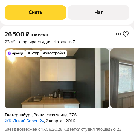
техники есть: Стиральная машина Холодильник
Микроволновка Пылесос Дом - монолитный, окна выходят во
Снять
Чат
двор. Есть консьерж. В подъезде
26 500
₽
в месяц
23 м²
квартира-студия
1 этаж из 7
3D-тур
новостройка
Екатеринбург
,
Рощинская улица
,
37А
ЖК «Тихий Берег-2»
, 2 квартал 2016
Заезд возможен с 17.08.2026. Сдаётся студия площадью 23