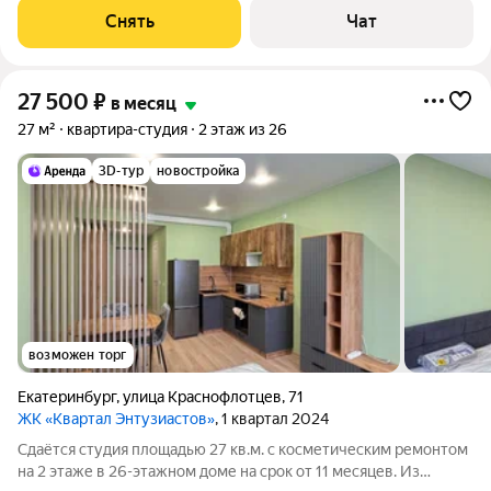
Холодильник Микроволновка Дом - монолитный, окна выходят
Снять
Чат
на улицу. В подъезде
27 500
₽
в месяц
27 м²
квартира-студия
2 этаж из 26
3D-тур
новостройка
возможен торг
Екатеринбург
,
улица Краснофлотцев
,
71
ЖК «Квартал Энтузиастов»
, 1 квартал 2024
Сдаётся студия площадью 27 кв.м. с косметическим ремонтом
на 2 этаже в 26-этажном доме на срок от 11 месяцев. Из