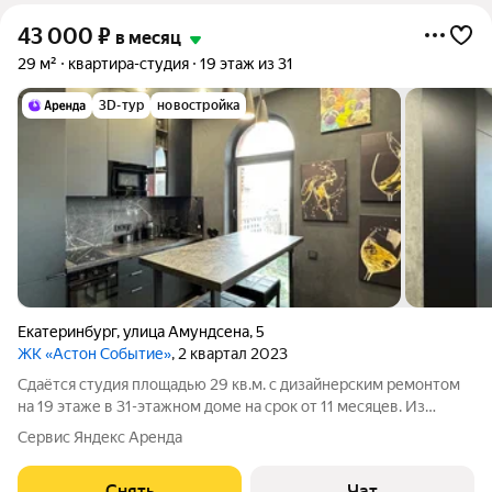
43 000
₽
в месяц
29 м²
квартира-студия
19 этаж из 31
3D-тур
новостройка
Екатеринбург
,
улица Амундсена
,
5
ЖК «Астон Событие»
, 2 квартал 2023
Сдаётся студия площадью 29 кв.м. с дизайнерским ремонтом
на 19 этаже в 31-этажном доме на срок от 11 месяцев. Из
техники есть: Телевизор Духовой шкаф Стиральная машина
Сервис Яндекс Аренда
Сушильная машина Холодильник Посудомоечная машина
Кондиционер Бойлер
Снять
Чат