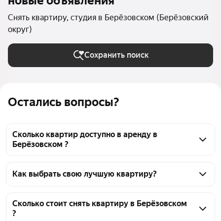
новые объявления
Снять квартиру, студия в Берёзовском (Берёзовский
округ)
Сохранить поиск
Остались вопросы?
Сколько квартир доступно в аренду в
Берёзовском ?
На Яндекс Недвижимости в Берёзовском доступно 
в аренду 30 квартир, из них 25 объявлений от 
Как выбрать свою лучшую квартиру?
агентств
Чтобы снять квартиру - студию c 3D-туром, 
воспользуйтесь удобными фильтрами и 
Сколько стоит снять квартиру в Берёзовском
?
сортировкой для выбора среди предложений в 