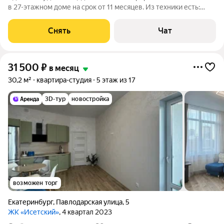
в 27-этажном доме на срок от 11 месяцев. Из техники есть:
Стиральная машина Холодильник Дом - монолитный, окна
выходят на улицу. Есть консьерж. В подъезде 2 лифта - 1
Снять
Чат
грузовой и 1
31 500
₽
в месяц
30,2 м²
квартира-студия
5 этаж из 17
3D-тур
новостройка
возможен торг
Екатеринбург
,
Павлодарская улица
,
5
ЖК «Исетский»
, 4 квартал 2023