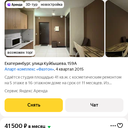
3D-тур
новостройка
возможен торг
Екатеринбург
,
улица Куйбышева
,
159А
Апарт-комплекс «Фаэтон»
, 4 квартал 2015
Сдаётся студия площадью 41 кв.м. с косметическим ремонтом
на 5 этаже в 16-этажном доме на срок от 11 месяцев. Из
техники есть: Телевизор Стиральная машина Холодильник
Сервис Яндекс Аренда
Микроволновка Пылесос Дом - монолитный, окна выходят на
улицу. Есть консьерж.
Снять
Чат
41 500
₽
в месяц