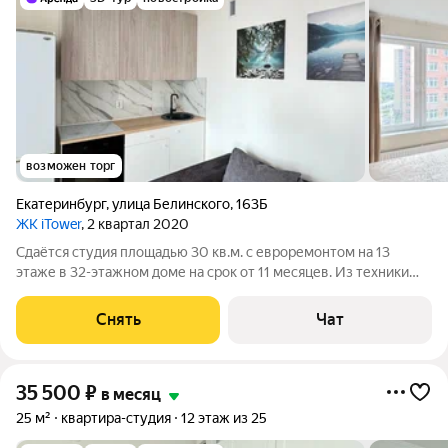
возможен торг
Екатеринбург
,
улица Белинского
,
163Б
ЖК iTower
, 2 квартал 2020
Сдаётся студия площадью 30 кв.м. с евроремонтом на 13
этаже в 32-этажном доме на срок от 11 месяцев. Из техники
есть: Духовой шкаф Стиральная машина Холодильник Дом -
монолитный, окна выходят во двор. Есть консьерж. В подъезде
Снять
Чат
4 лифта - 2 грузовых
35 500
₽
в месяц
25 м²
квартира-студия
12 этаж из 25