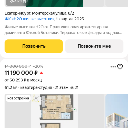
3D-тур
Екатеринбург
,
Монтёрская улица
,
8/2
ЖК «H2O жилые высотки»
, 1 квартал 2025
Жилые высотки Н2О от Практики новая архитектурная
доминанта Южной Ботаники. Терракотовые фасады и водная
концепция формируют выразительный и узнаваемый облик
комплекса. Проект получил платиновый грейд системы Urban
Позвонить
Позвоните мне
Grade, подтвердив высокий уровень
14 000 000
₽
–20%
11 190 000
₽
от 50 293 ₽ в месяц
61,2 м²
квартира-студия
21 этаж из 21
новостройка