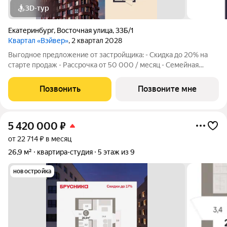
3D-тур
Екатеринбург
,
Восточная улица
,
33Б/1
Квартал «Вэйвер»
, 2 квартал 2028
Выгодное предложение от застройщика: - Скидка до 20% на
старте продаж - Рассрочка от 50 000 / месяц - Семейная
ипотека от 6% - Льготная ИТ-ипотека от 6% Открыты продажи
квартиры-студии в Жилом квартале Вэйвер от Девелоперской
Позвонить
Позвоните мне
компании Люди, общей
5 420 000
₽
от 22 714 ₽ в месяц
26,9 м²
квартира-студия
5 этаж из 9
новостройка