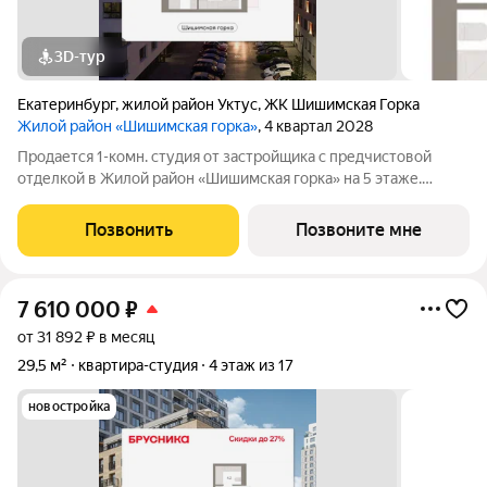
3D-тур
Екатеринбург
,
жилой район Уктус
,
ЖК Шишимская Горка
Жилой район «Шишимская горка»
, 4 квартал 2028
Продается 1-комн. студия от застройщика с предчистовой
отделкой в Жилой район «Шишимская горка» на 5 этаже.
Общая площадь: 26.89 кв.м. Высота потолков 2.82 м. Студия в
районе Шишимская горка. Особенности планировки: балкон,
Позвонить
Позвоните мне
вид во двор, гардеробная,
7 610 000
₽
от 31 892 ₽ в месяц
29,5 м²
квартира-студия
4 этаж из 17
новостройка