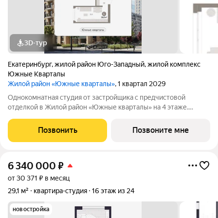
3D-тур
Екатеринбург
,
жилой район Юго-Западный
,
жилой комплекс
Южные Кварталы
Жилой район «Южные кварталы»
, 1 квартал 2029
Однокомнатная студия от застройщика с предчистовой
отделкой в Жилой район «Южные кварталы» на 4 этаже.
Общая площадь: 29.5 кв.м., площадь гостиной 21.5 кв.м., из
которых 5 кв.м. выделено под кухонную зону. Все окна
Позвонить
Позвоните мне
выходят на одну сторону. В квартире
6 340 000
₽
от 30 371 ₽ в месяц
29,1 м²
квартира-студия
16 этаж из 24
новостройка