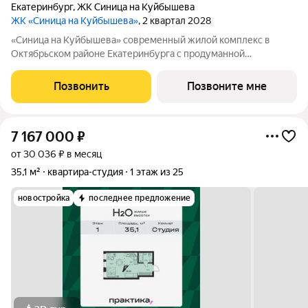
Екатеринбург
,
ЖК Синица на Куйбышева
ЖК «Синица на Куйбышева»
, 2 квартал 2028
«Синица на Куйбышева» современный жилой комплекс в
Октябрьском районе Екатеринбурга с продуманной
инфраструктурой, выгодным расположением и высоким
уровнем комфорта. Это проект для тех, кто ценит качество,
Позвонить
Позвоните мне
эстетику и функциональность городской
7 167 000
₽
от 30 036 ₽ в месяц
35,1 м²
квартира-студия
1 этаж из 25
новостройка
последнее предложение