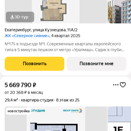
3D-тур
Екатеринбург
,
улица Кузнецова
,
11А/2
ЖК «Северное сияние»
, 4 квартал 2025
№175 в подъезде №1. Современные кварталы европейского
типа в 5 минутах пешком от метро «Уралмаш». Садик в глубине
квартала. Магазины и офисы у дома. Здание с кафе и
благоустроенная площадь рядом с ним. Паркинг и уютный
Позвонить
Позвоните мне
закрытый двор. Келлеры для
5 669 790
₽
от 20 368 ₽ в месяц
29,4 м²
квартира-студия
8 этаж из 25
новостройка