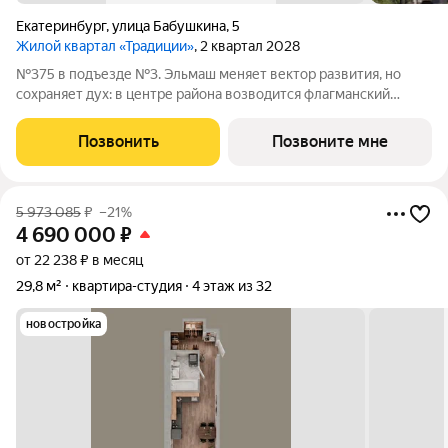
Екатеринбург
,
улица Бабушкина
,
5
Жилой квартал «Традиции»
, 2 квартал 2028
№375 в подъезде №3. Эльмаш меняет вектор развития, но
сохраняет дух: в центре района возводится флагманский
проект нашей компании по самой высокой планке, заданной
поколениями инженеров и архитекторов. «Традиции»
Позвонить
Позвоните мне
расположен напротив парка
5 973 085
₽
–21%
4 690 000
₽
от 22 238 ₽ в месяц
29,8 м²
квартира-студия
4 этаж из 32
новостройка