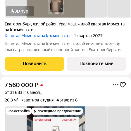
3D-тур
Екатеринбург
,
жилой район Уралмаш
,
жилой квартал Моменты
на Космонавтов
Квартал Моменты на Космонавтов
, 4 квартал 2027
Квартал Моменты на Космонавтов жилой комплекс комфорт-
класса, расположенный в северной части г. Екатеринбурга и
состоящий из 2 домов, объединенных центральным лобби,
двором-садом с детскими и спортивными площадками.
Позвонить
Позвоните мне
Территория у комплекса будет
7 560 000
₽
от 31 683 ₽ в месяц
26,3 м²
квартира-студия
4 этаж из 8
новостройка
последнее предложение