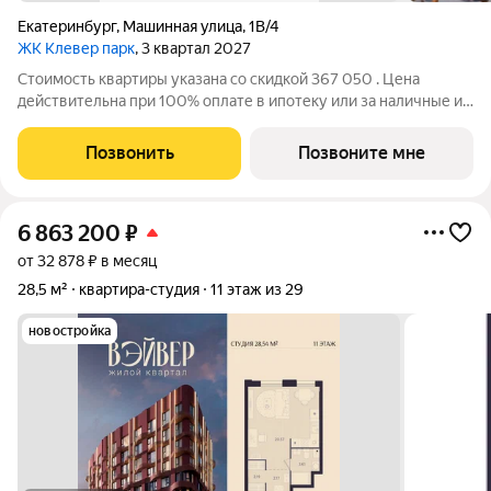
Екатеринбург
,
Машинная улица
,
1В/4
ЖК Клевер парк
, 3 квартал 2027
Стоимость квартиры указана со скидкой 367 050 . Цена
действительна при 100% оплате в ипотеку или за наличные и
применяется только при единовременной покупке квартиры и
кладовой. Предложение не суммируется с другими акциями.
Позвонить
Позвоните мне
Эксклюзивные квартиры в
6 863 200
₽
от 32 878 ₽ в месяц
28,5 м²
квартира-студия
11 этаж из 29
новостройка