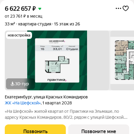
6 622 657
₽
от 23 761 ₽ в месяц
33 м²
квартира-студия
15 этаж из 26
новостройка
3D-тур
Екатеринбург
,
улица Красных Командиров
ЖК «На Шефской»
, 1 квартал 2028
«На Шефской» жилой квартал от Практики на Эльмаше, по
адресу Красных Командиров, 80/2, рядом с улицей Шефской.
Это локация, где повседневная жизнь не требует лишней
логистики: рядом школы №138 и №95, детский сад №440,
Позвонить
Позвоните мне