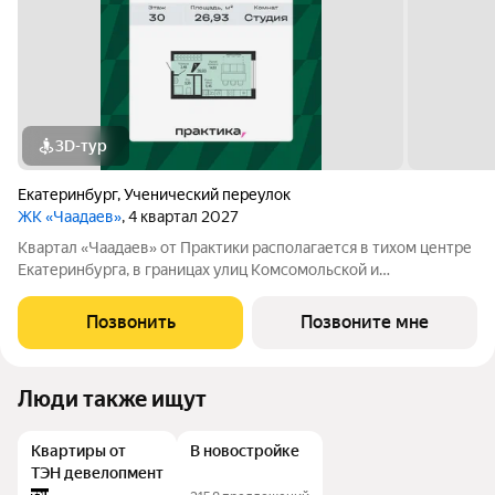
3D-тур
Екатеринбург
,
Ученический переулок
ЖК «Чаадаев»
, 4 квартал 2027
Квартал «Чаадаев» от Практики располагается в тихом центре
Екатеринбурга, в границах улиц Комсомольской и
Студенческой. Проект удачно скрыт от шумных дорог,
предлагая резидентам тишину в центре города.В шаговой
Позвонить
Позвоните мне
доступности ведущие вузы, театры,
Люди также ищут
Квартиры от
В новостройке
ТЭН девелопмент