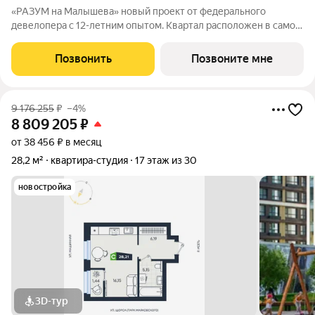
«РАЗУМ на Малышева» новый проект от федерального
девелопера с 12-летним опытом. Квартал расположен в самом
сердце Екатеринбурга в Кировском районе. В шаговой
доступности: 8 детских садов; 7 школ; прогулочные зоны и
Позвонить
Позвоните мне
парки; магазины; учреждения
9 176 255
₽
–4%
8 809 205
₽
от 38 456 ₽ в месяц
28,2 м²
квартира-студия
17 этаж из 30
новостройка
3D-тур