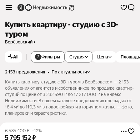
Купить квартиру - студию c 3D-
туром
Берёзовский
AI
Фильтры
Студия
Цена
Площадь
2
2 153 предложения
•
по актуальности
Купить квартиру-студию c 3D-туром в Берёзовском — 2 153
объявления от агентств и собственников по продаже квартир-
студий по цене от 3 232 590 ₽ до 17 217 000 ₽ на Яндекс
Недвижимости. В нашем каталоге предложения площадью от
18,4 м² до 110,3 м² в новостройках и вторичном жилье — фото,
планировки и характеристики.
6 585 400
₽
–12%
5 795 152
₽