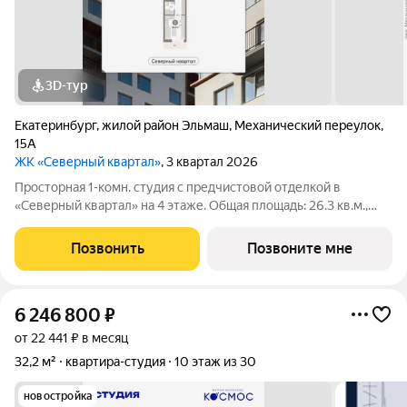
3D-тур
Екатеринбург
,
жилой район Эльмаш
,
Механический переулок
,
15А
ЖК «Северный квартал»
, 3 квартал 2026
Просторная 1-комн. студия с предчистовой отделкой в
«Северный квартал» на 4 этаже. Общая площадь: 26.3 кв.м.,
площадь гостиной 16.5 кв.м., из которых 5 кв.м. выделено под
кухонную зону. Все окна выходят на одну сторону. В квартире
Позвонить
Позвоните мне
один балкон, один
6 246 800
₽
от 22 441 ₽ в месяц
32,2 м²
квартира-студия
10 этаж из 30
новостройка