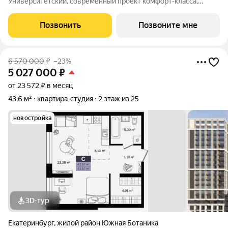
Университетский, современный проект комфорт-класса,
отражающий высокие стандарты качества компании
«Первостроитель». Дом органично вписался в микрорайон,
Позвонить
Позвоните мне
став его естественным продолжением и унаследовав все
6 570 000
₽
–23%
5 027 000
₽
от 23 572 ₽ в месяц
43,6 м²
квартира-студия
2 этаж из 25
новостройка
3D-тур
Екатеринбург
,
жилой район Южная Ботаника