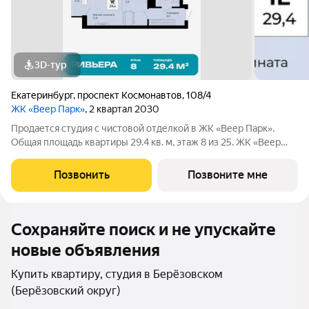
3D-тур
Екатеринбург
,
проспект Космонавтов
,
108/4
ЖК «Веер Парк»
, 2 квартал 2030
Продается студия с чистовой отделкой в ЖК «Веер Парк».
Общая площадь квартиры 29.4 кв. м, этаж 8 из 25. ЖК «Веер
Парк» современный жилой квартал из 9 многоэтажных домов
на проспекте Космонавтов рядом с ТРЦ Veer Mall. Это формат
Позвонить
Позвоните мне
«город рядом»:
Сохраняйте поиск и не упускайте
новые объявления
Купить квартиру, студия в Берёзовском
(Берёзовский округ)