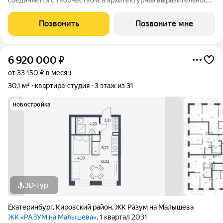
соединяется с творчеством, а архитектурная выразительность
с современными технологиями комфорта. Эффективные
планировки, двор-сад без машин, двухуровневая подземная
Позвонить
Позвоните мне
парковка и коммерческие
6 920 000
₽
от 33 150 ₽ в месяц
30,1 м²
квартира-студия
3 этаж из 31
новостройка
3D-тур
Екатеринбург
,
Кировский район
,
ЖК Разум на Малышева
ЖК «РАЗУМ на Малышева»
, 1 квартал 2031