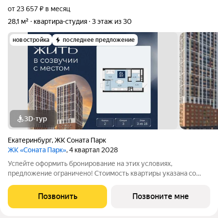
от 23 657 ₽ в месяц
28,1 м²
квартира-студия
3 этаж из 30
новостройка
последнее предложение
3D-тур
Екатеринбург
,
ЖК Соната Парк
ЖК «Соната Парк»
, 4 квартал 2028
Успейте оформить бронирование на этих условиях,
предложение ограничено! Стоимость квартиры указана со
скидкой, ваша экономия составит 790,248 руб. Звоните, мы
вам все подробно расскажем. 1-комн. квартира-студия от
Позвонить
Позвоните мне
застройщика в ЖК "Соната Парк" на 3