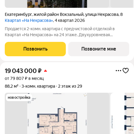
Екатеринбург
,
жилой район Вокзальный
,
улица Некрасова
,
8
Квартал «На Некрасова»
, 4 квартал 2026
Продается 2-комн. квартира с предчистовой отделкой в
Квартал «На Некрасова» на 24 этаже. Двухуровневая
квартира, множество вариантов распределения полезного
пространства. Общая площадь: 113.2 кв.м., жилая: 24.5 кв.м.,
Позвонить
Позвоните мне
площадь просторной
19 043 000
₽
от 79 807 ₽ в месяц
88,2 м²
3-комн. квартира
2 этаж из 29
новостройка