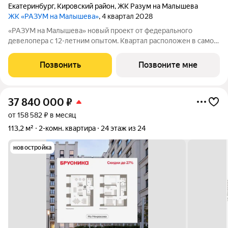
Екатеринбург
,
Кировский район
,
ЖК Разум на Малышева
ЖК «РАЗУМ на Малышева»
, 4 квартал 2028
«РАЗУМ на Малышева» новый проект от федерального
девелопера с 12-летним опытом. Квартал расположен в самом
сердце Екатеринбурга в Кировском районе. В шаговой
доступности: 8 детских садов; 7 школ; прогулочные зоны и
Позвонить
Позвоните мне
парки; магазины; учреждения
37 840 000
₽
от 158 582 ₽ в месяц
113,2 м²
2-комн. квартира
24 этаж из 24
новостройка