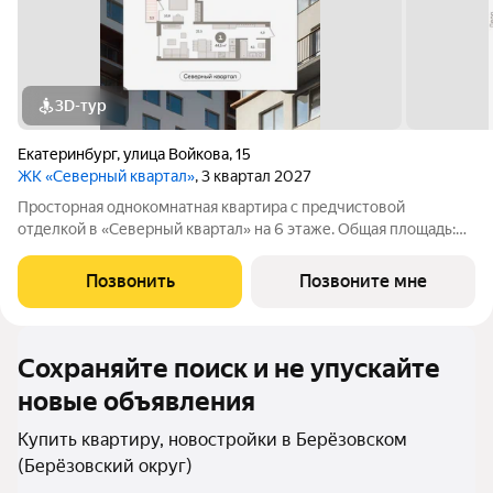
3D-тур
Екатеринбург
,
улица Войкова
,
15
ЖК «Северный квартал»
, 3 квартал 2027
Просторная однокомнатная квартира с предчистовой
отделкой в «Северный квартал» на 6 этаже. Общая площадь:
44.47 кв.м., жилая: 10.8 кв.м., площадь просторной кухни-
столовой: 22.1 кв.м. Все окна выходят на одну сторону. В
Позвонить
Позвоните мне
квартире один балкон, один
Сохраняйте поиск и не упускайте
новые объявления
Купить квартиру, новостройки в Берёзовском
(Берёзовский округ)