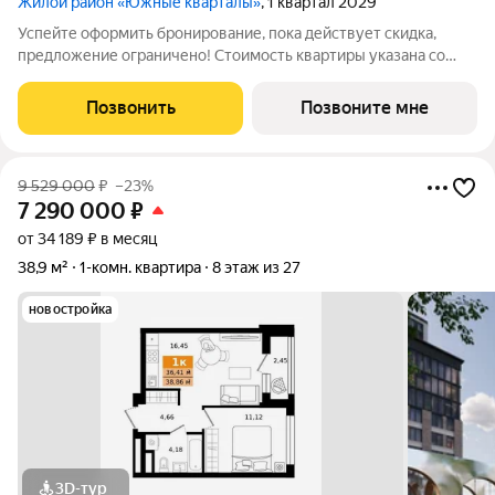
Жилой район «Южные кварталы»
, 1 квартал 2029
Успейте оформить бронирование, пока действует скидка,
предложение ограничено! Стоимость квартиры указана со
скидкой, ваша экономия составит 930,000 руб. По всем
вопросам звоните в офис продаж, мы вам все подробно
Позвонить
Позвоните мне
расскажем. Просторная 2-комн.
9 529 000
₽
–23%
7 290 000
₽
от 34 189 ₽ в месяц
38,9 м²
1-комн. квартира
8 этаж из 27
новостройка
3D-тур