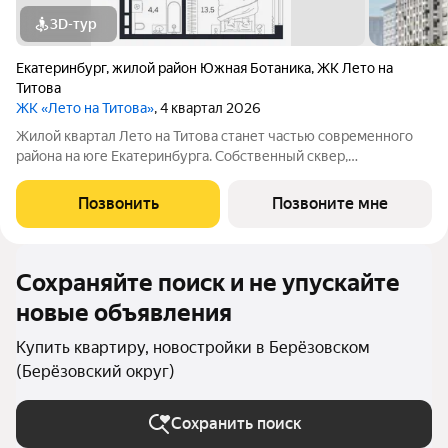
3D-тур
Екатеринбург
,
жилой район Южная Ботаника
,
ЖК Лето на
Титова
ЖК «Лето на Титова»
, 4 квартал 2026
Жилой квартал Лето на Титова станет частью современного
района на юге Екатеринбурга. Собственный сквер,
центральный бульвар и площадь с декоративным прудом,
муниципальный детский сад жители смогут получать
Позвонить
Позвоните мне
удовольствие от каждого момента жизни в
Сохраняйте поиск и не упускайте
новые объявления
Купить квартиру, новостройки в Берёзовском
(Берёзовский округ)
Сохранить поиск