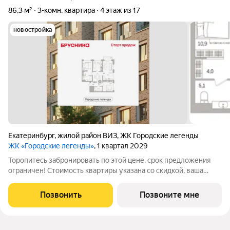
86,3 м²
3-комн. квартира
4 этаж из 17
новостройка
Екатеринбург
,
жилой район ВИЗ
,
ЖК Городские легенды
ЖК «Городские легенды»
, 1 квартал 2029
Торопитесь забронировать по этой цене, срок предложения
ограничен! Стоимость квартиры указана со скидкой, ваша
экономия составит 880,000 руб. Информация по телефону,
наши менеджеры вам все расскажут. Трехкомнатная квартира
Позвонить
Позвоните мне
с предчистовой отделкой в