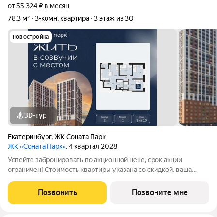
от 55 324 ₽ в месяц
78,3 м²
3-комн. квартира
3 этаж из 30
новостройка
3D-тур
Екатеринбург
,
ЖК Соната Парк
ЖК «Соната Парк»
, 4 квартал 2028
Успейте забронировать по акционной цене, срок акции
ограничен! Стоимость квартиры указана со скидкой, ваша
экономия составит 1,848,056 руб. Информация по телефону,
наши менеджеры вам все расскажут. Просторная 3-комн.
Позвонить
Позвоните мне
квартира в ЖК "Соната Парк" на 3