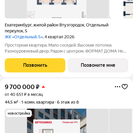
Екатеринбург
,
жилой район Втузгородок
,
Отдельный
переулок
,
5
ЖК «Отдельный, 5»
, 4 квартал 2026
Просторная квартира. Мало соседей. Высокие потолки.
Разноуровневый двор. Рядом с центром. ФОРМАТ ДОМА Не
более 6 квартир на этаже, разделение на 2 крыла по 3
квартиры Принципиальное отсутствие студий Лобби с
Позвонить
Позвоните мне
рецепцией безопасность и удобство
9 700 000
₽
от 40 651 ₽ в месяц
44,5 м²
1-комн. квартира
6 этаж из 8
новостройка