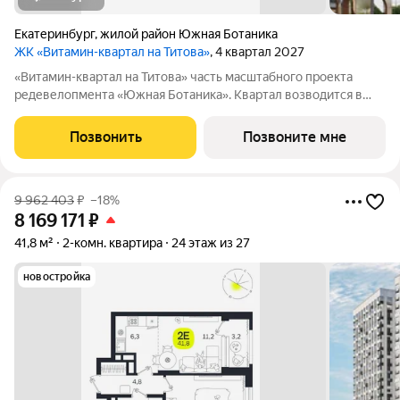
Екатеринбург
,
жилой район Южная Ботаника
ЖК «Витамин-квартал на Титова»
, 4 квартал 2027
«Витамин-квартал на Титова» часть масштабного проекта
редевелопмента «Южная Ботаника». Квартал возводится в
границах улиц Титова-Монтерская с удобными транспортными
развязками до центра города. Здесь то, что нужно для
Позвонить
Позвоните мне
комфортной жизни: удобная
9 962 403
₽
–18%
8 169 171
₽
41,8 м²
2-комн. квартира
24 этаж из 27
новостройка