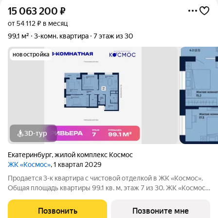
15 063 200
₽
от 54 112 ₽ в месяц
99,1 м²
3-комн. квартира
7 этаж из 30
новостройка
3D-тур
Екатеринбург
,
жилой комплекс Космос
ЖК «Космос»
, 1 квартал 2029
Продается 3-к квартира с чистовой отделкой в ЖК «Космос».
Общая площадь квартиры 99.1 кв. м, этаж 7 из 30. ЖК «Космос»
современный жилой квартал на проспекте Космонавтов в
Екатеринбурге. Проект объединяет восемь домов с
Позвонить
Позвоните мне
выразительной архитектурой и