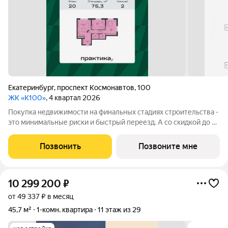
Екатеринбург
,
проспект Космонавтов
,
100
ЖК «К100»
, 4 квартал 2026
Покупка недвижимости на финальных стадиях строительства -
это минимальные риски и быстрый переезд. А со скидкой до 2
миллионов рублей - это еще и лучшее вложение бюджета.
Кол-во квартир со скидкой ограничен. Успевайте забрать Ваш
Позвонить
Позвоните мне
выгодный вариант.
10 299 200
₽
от 49 337 ₽ в месяц
45,7 м²
1-комн. квартира
11 этаж из 29