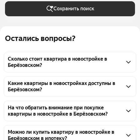
Сохранить поиск
Остались вопросы?
Сколько стоит квартира в новостройке в
Берёзовском?
Цены на квартиры в новостройках в Берёзовском 
варьируются от 3,1 млн ₽ до 360,3 млн ₽. Стоимость 
Какие квартиры в новостройках доступны в
Берёзовском?
зависит от стадии строительства, площади и 
расположения дома.
На странице представлено 17276 объявлений о 
продаже квартир в новостройках в Берёзовском. 
На что обратить внимание при покупке
квартиры в новостройке в Берёзовском?
Вы можете воспользоваться фильтрами, чтобы 
подобрать варианты по цене, количеству комнат и 
При покупке квартиры в новостройке в 
планируемому сроку сдачи дома. Это поможет 
Берёзовском важно изучить проектную 
Можно ли купить квартиру в новостройке в
быстро найти подходящее жильё от застройщика.
Берёзовском в ипотеку?
декларацию, проверить аккредитацию 