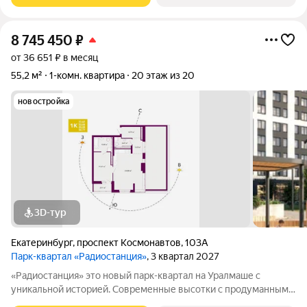
8 745 450
₽
от 36 651 ₽ в месяц
55,2 м²
1-комн. квартира
20 этаж из 20
новостройка
3D-тур
Екатеринбург
,
проспект Космонавтов
,
103А
Парк-квартал «Радиостанция»
, 3 квартал 2027
«Радиостанция» это новый парк-квартал на Уралмаше с
уникальной историей. Современные высотки с продуманными
планировками от студий до просторных квартир. Ключевая