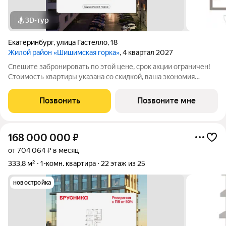
3D-тур
Екатеринбург
,
улица Гастелло
,
18
Жилой район «Шишимская горка»
, 4 квартал 2027
Спешите забронировать по этой цене, срок акции ограничен!
Стоимость квартиры указана со скидкой, ваша экономия
составит 630,000 руб. Звоните, мы вам все подробно
расскажем. Трехкомнатная квартира с предчистовой отделкой
Позвонить
Позвоните мне
в Жилой район «Шишимская
168 000 000
₽
от 704 064 ₽ в месяц
333,8 м²
1-комн. квартира
22 этаж из 25
новостройка