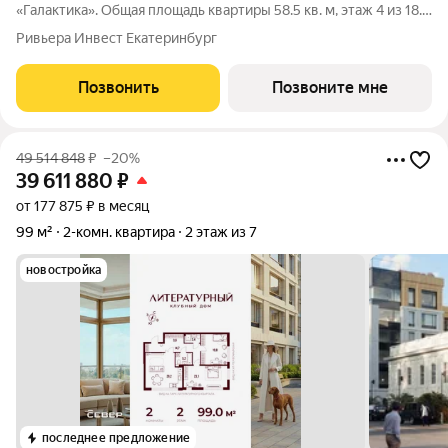
«Галактика». Общая площадь квартиры 58.5 кв. м, этаж 4 из 18.
ЖК «Галактика» дом повышенного комфорта в составе
Ривьера Инвест Екатеринбург
квартала «Космос» на проспекте Космонавтов. Это формат для
тех, кто любит городскую
Позвонить
Позвоните мне
49 514 848
₽
–20%
39 611 880
₽
от 177 875 ₽ в месяц
99 м²
2-комн. квартира
2 этаж из 7
новостройка
последнее предложение