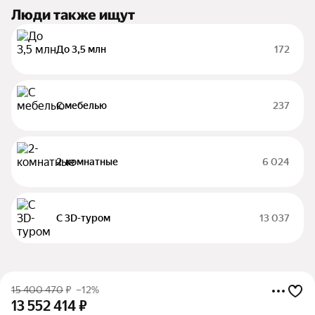
Люди также ищут
До 3,5 млн
172
С мебелью
237
2-комнатные
6 024
С 3D-туром
13 037
15 400 470
₽
–12%
13 552 414
₽