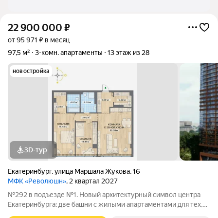
22 900 000
₽
от 95 971 ₽ в месяц
97,5 м²
3-комн. апартаменты
13 этаж из 28
новостройка
3D-тур
Екатеринбург
,
улица Маршала Жукова
,
16
МФК «Революшн»
, 2 квартал 2027
№292 в подъезде №1. Новый архитектурный символ центра
Екатеринбурга: две башни с жилыми апартаментами для тех,
кто привык жить ярко. На выбор покупателей апартаменты