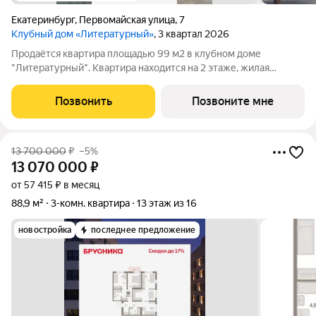
Екатеринбург
,
Первомайская улица
,
7
Клубный дом «Литературный»
, 3 квартал 2026
Продаётся квартира площадью 99 м2 в клубном доме
"Литературный". Квартира находится на 2 этаже, жилая
площадь квартиры 43 м2, площадь просторной кухни 29.2 м2.
Среди особенностей планировки изолированные комнаты с
Позвонить
Позвоните мне
окнами на одну сторону, 1
13 700 000
₽
–5%
13 070 000
₽
от 57 415 ₽ в месяц
88,9 м²
3-комн. квартира
13 этаж из 16
новостройка
последнее предложение