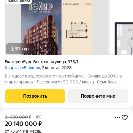
новостройка
3D-тур
Екатеринбург
,
Восточная улица
,
33Б/1
Квартал «Вэйвер»
, 2 квартал 2028
Выгодное предложение от застройщика: - Скидка до 20% на
старте продаж - Рассрочка от 50 000 / месяц - Семейная
ипотека от 6% - Льготная ИТ-ипотека от 6% Открыты продажи
1-комнатной квартиры в Жилом квартале Вэйвер от
Позвонить
Позвоните мне
Девелоперской компании Люди,
21 020 000
₽
–4%
20 140 000
₽
от 75 511 ₽ в месяц