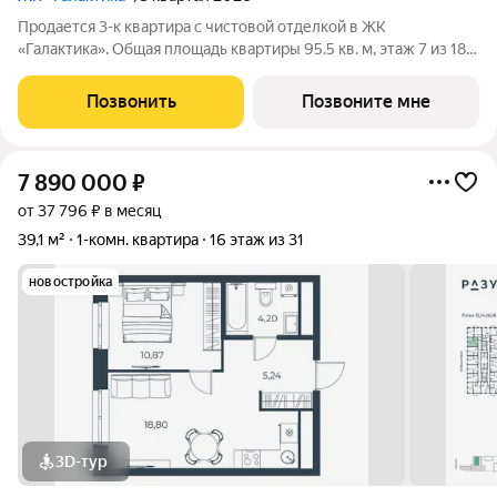
Продается 3-к квартира с чистовой отделкой в ЖК
«Галактика». Общая площадь квартиры 95.5 кв. м, этаж 7 из 18.
ЖК «Галактика» дом повышенного комфорта в составе
квартала «Космос» на проспекте Космонавтов. Это формат для
Позвонить
Позвоните мне
тех, кто любит городскую
7 890 000
₽
от 37 796 ₽ в месяц
39,1 м²
1-комн. квартира
16 этаж из 31
новостройка
3D-тур