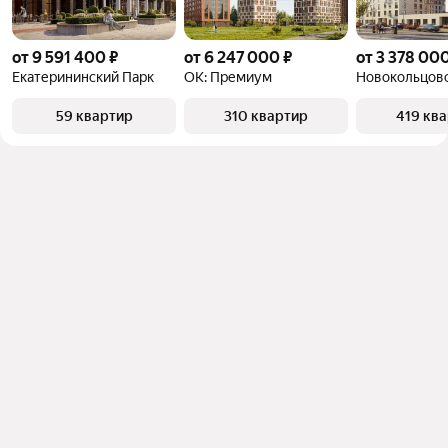
от 9 591 400 ₽
от 6 247 000 ₽
от 3 378 000
Екатерининский Парк
ОК: Премиум
Новокольцов
59 квартир
310 квартир
419 кв