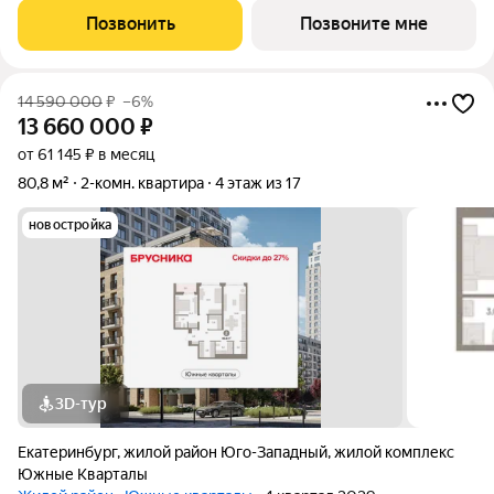
особенность масштабный двор-парк с зонами для спорта, игр и
Позвонить
Позвоните мне
отдыха, свободный от
14 590 000
₽
–6%
13 660 000
₽
от 61 145 ₽ в месяц
80,8 м²
2-комн. квартира
4 этаж из 17
новостройка
3D-тур
Екатеринбург
,
жилой район Юго-Западный
,
жилой комплекс
Южные Кварталы