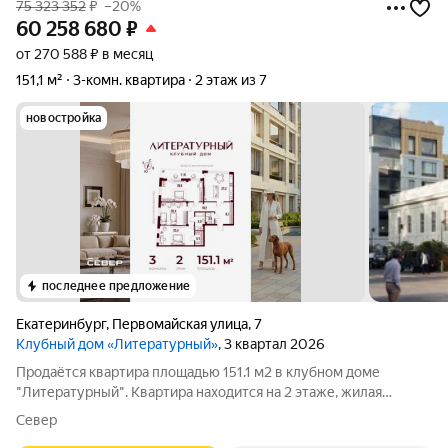
75 323 352
₽
–20%
60 258 680
₽
от 270 588 ₽ в месяц
151,1 м²
3-комн. квартира
2 этаж из 7
новостройка
последнее предложение
Екатеринбург
,
Первомайская улица
,
7
Клубный дом «Литературный»
, 3 квартал 2026
Продаётся квартира площадью 151.1 м2 в клубном доме
"Литературный". Квартира находится на 2 этаже, жилая
площадь квартиры 72.5 м2, площадь просторной кухни 27 м2.
Север
Среди особенностей планировки изолированные комнаты с