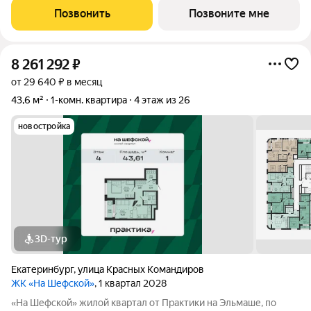
площадью от 48,5 до 131 м, в том числе свободной планировки.
Позвонить
Позвоните мне
Из окон открываются
8 261 292
₽
от 29 640 ₽ в месяц
43,6 м²
1-комн. квартира
4 этаж из 26
новостройка
3D-тур
Екатеринбург
,
улица Красных Командиров
ЖК «На Шефской»
, 1 квартал 2028
«На Шефской» жилой квартал от Практики на Эльмаше, по