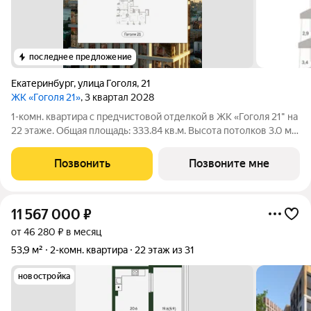
последнее предложение
Екатеринбург
,
улица Гоголя
,
21
ЖК «Гоголя 21»
, 3 квартал 2028
1-комн. квартира с предчистовой отделкой в ЖК «Гоголя 21" на
22 этаже. Общая площадь: 333.84 кв.м. Высота потолков 3.0 м.
Квартира с кухней-гостиной и одной спальней в проекте
Гоголя 21. Особенности планировки: лоджия, окна в пол,
Позвонить
Позвоните мне
панорамное
11 567 000
₽
от 46 280 ₽ в месяц
53,9 м²
2-комн. квартира
22 этаж из 31
новостройка