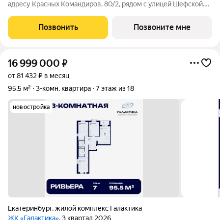
адресу Красных Командиров, 80/2, рядом с улицей Шефской.
Это локация, где повседневная жизнь не требует лишней
логистики: рядом школы №138 и №95, детский сад №440,
Позвонить
Позвоните мне
центры дополнительного
16 999 000
₽
от 81 432 ₽ в месяц
95,5 м²
3-комн. квартира
7 этаж из 18
новостройка
Екатеринбург
,
жилой комплекс Галактика
ЖК «Галактика»
, 3 квартал 2026