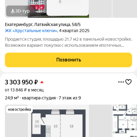
3D-тур
Екатеринбург
,
Латвийская улица
,
58/5
ЖК «Хрустальные ключи»
, 4 квартал 2025
Продается студия, площадью 21.7 м2 в панельной новостройке.
Возможен вариант покупки с использованием ипотечных
средств. Жилая площадь 10.4 м2, кухня 5 м2, отделка под ключ.
Квартира располагается на 25 этаже 25-этажного дома в ЖК
Позвонить
Хрустальные Ключи.
3 303 950
₽
от 13 846 ₽ в месяц
24,9 м²
квартира-студия
7 этаж из 9
новостройка