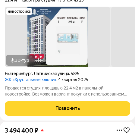
22,4 м²
квартира-студия
17 этаж из 25
новостройка
3D-тур
Екатеринбург
,
Латвийская улица
,
58/5
ЖК «Хрустальные ключи»
, 4 квартал 2025
Продается студия, площадью 22.4 м2 в панельной
новостройке. Возможен вариант покупки с использованием
ипотечных средств. Жилая площадь 10.9 м2, кухня 5.2 м2,
отделка под ключ. Квартира располагается на 17 этаже 25-
Позвонить
этажного дома в ЖК Хрустальные
3 494 400
₽