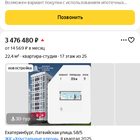
Возможен вариант покупки с использованием ипотечных
средств. Жилая площадь 10.5 м2, кухня 5 м2, отделка под ключ.
Квартира располагается на 25 этаже 25-этажного дома в ЖК
Позвонить
Хрустальные Ключи.
3 476 480
₽
от 14 569 ₽ в месяц
22,4 м²
квартира-студия
17 этаж из 25
новостройка
3D-тур
Екатеринбург
,
Латвийская улица
,
58/5
ЖК «Хрустальные ключи»
, 4 квартал 2025