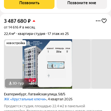
международного уровня: Дворец водных видов спорта,
Позвонить
Позвоните мне
общественный и медицинский центры,
3 487 680
₽
от 14 616 ₽ в месяц
22,4 м²
квартира-студия
17 этаж из 25
новостройка
3D-тур
Екатеринбург
,
Латвийская улица
,
58/5
ЖК «Хрустальные ключи»
, 4 квартал 2025
Продается студия, площадью 22.4 м2 в панельной