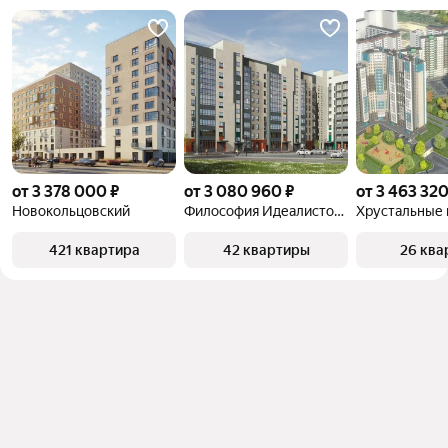
от 3 378 000 ₽
от 3 080 960 ₽
от 3 463 320
Новокольцовский
Философия Идеалистов на Первомайском
Хрустальные
421 квартира
42 квартиры
26 ква