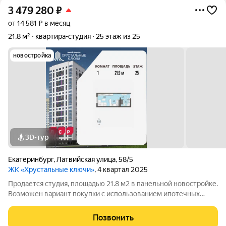
3 479 280
₽
от 14 581 ₽ в месяц
21,8 м²
квартира-студия
25 этаж из 25
новостройка
3D-тур
Екатеринбург
,
Латвийская улица
,
58/5
ЖК «Хрустальные ключи»
, 4 квартал 2025
Продается студия, площадью 21.8 м2 в панельной новостройке.
Возможен вариант покупки с использованием ипотечных
средств. Жилая площадь 10.5 м2, кухня 5 м2, отделка под ключ.
Квартира располагается на 25 этаже 25-этажного дома в ЖК
Позвонить
Хрустальные Ключи.