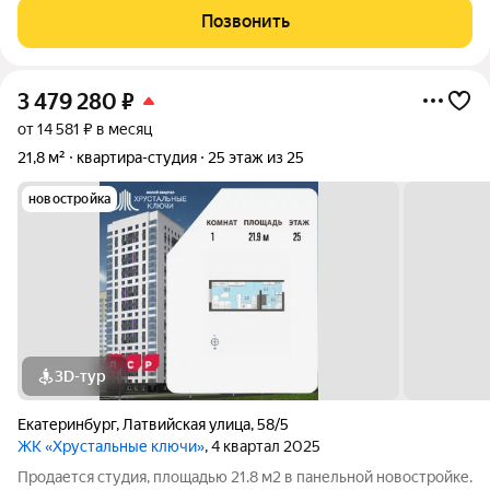
отделка под ключ. Квартира располагается на 19 этаже 25-
Позвонить
этажного дома в ЖК Хрустальные
3 479 280
₽
от 14 581 ₽ в месяц
21,8 м²
квартира-студия
25 этаж из 25
новостройка
3D-тур
Екатеринбург
,
Латвийская улица
,
58/5
ЖК «Хрустальные ключи»
, 4 квартал 2025
Продается студия, площадью 21.8 м2 в панельной новостройке.