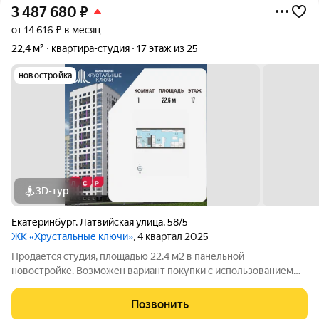
3 487 680
₽
от 14 616 ₽ в месяц
22,4 м²
квартира-студия
17 этаж из 25
новостройка
3D-тур
Екатеринбург
,
Латвийская улица
,
58/5
ЖК «Хрустальные ключи»
, 4 квартал 2025
Продается студия, площадью 22.4 м2 в панельной
новостройке. Возможен вариант покупки с использованием
ипотечных средств. Жилая площадь 10.9 м2, кухня 5.2 м2,
отделка под ключ. Квартира располагается на 17 этаже 25-
Позвонить
этажного дома в ЖК Хрустальные