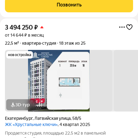
отделка под ключ. Квартира располагается на 19 этаже 25-
Позвонить
этажного дома в ЖК Хрустальные
3 494 250
₽
от 14 644 ₽ в месяц
22,5 м²
квартира-студия
18 этаж из 25
новостройка
3D-тур
Екатеринбург
,
Латвийская улица
,
58/5
ЖК «Хрустальные ключи»
, 4 квартал 2025
Продается студия, площадью 22.5 м2 в панельной