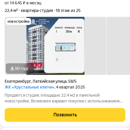
от 14 645 ₽ в месяц
22,4 м²
квартира-студия
18 этаж из 25
новостройка
3D-тур
Екатеринбург
,
Латвийская улица
,
58/5
ЖК «Хрустальные ключи»
, 4 квартал 2025
Продается студия, площадью 22.4 м2 в панельной
новостройке. Возможен вариант покупки с использованием
ипотечных средств. Жилая площадь 10.9 м2, кухня 5.2 м2,
отделка под ключ. Квартира располагается на 18 этаже 25-
Позвонить
этажного дома в ЖК Хрустальные