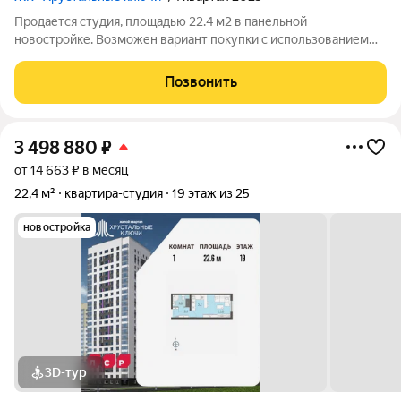
Продается студия, площадью 22.4 м2 в панельной
новостройке. Возможен вариант покупки с использованием
ипотечных средств. Жилая площадь 10.9 м2, кухня 5.2 м2,
отделка под ключ. Квартира располагается на 17 этаже 25-
Позвонить
этажного дома в ЖК Хрустальные
3 498 880
₽
от 14 663 ₽ в месяц
22,4 м²
квартира-студия
19 этаж из 25
новостройка
3D-тур