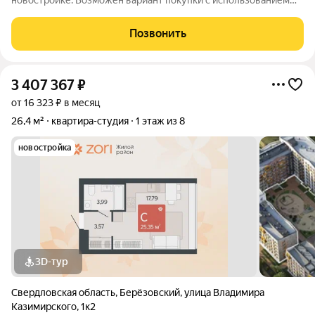
новостройке. Возможен вариант покупки с использованием
ипотечных средств. Жилая площадь 10.8 м2, кухня 5.2 м2,
отделка под ключ. Квартира располагается на 17 этаже 25-
Позвонить
этажного дома в ЖК Хрустальные
3 407 367
₽
от 16 323 ₽ в месяц
26,4 м²
квартира-студия
1 этаж из 8
новостройка
3D-тур
Свердловская область
,
Берёзовский
,
улица Владимира
Казимирского
,
1к2