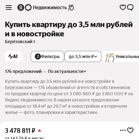
Купить квартиру до 3,5 млн рублей
и в новостройке
Берёзовский
AI
Фильтры
до 3,5 млн ₽
Уникальны
2
176 предложений
•
по актуальности
Купить квартиру до 3,5 млн рублей и в новостройке в
Берёзовском — 176 объявлений от агентств и собственников
по продаже квартир по цене от 3 080 960 ₽ до 3 850 000 ₽ на
Яндекс Недвижимости. В нашем каталоге предложения
площадью от 18,4 м² до 29,7 м² в новостройках и вторичном
жилье — фото, планировки и характеристики.
3 478 811
₽
от 14 579 ₽ в месяц