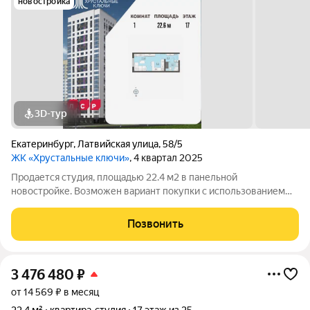
новостройка
3D-тур
Екатеринбург
,
Латвийская улица
,
58/5
ЖК «Хрустальные ключи»
, 4 квартал 2025
Продается студия, площадью 22.4 м2 в панельной
новостройке. Возможен вариант покупки с использованием
ипотечных средств. Жилая площадь 10.9 м2, кухня 5.2 м2,
отделка под ключ. Квартира располагается на 17 этаже 25-
Позвонить
этажного дома в ЖК Хрустальные
3 476 480
₽
от 14 569 ₽ в месяц