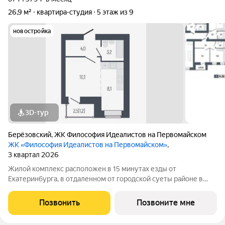
26,9 м²
квартира-студия
5 этаж из 9
новостройка
3D-тур
Берёзовский
,
ЖК Философия Идеалистов на Первомайском
ЖК «Философия Идеалистов на Первомайском»
,
3 квартал 2026
Жилой комплекс расположен в 15 минутах езды от
Екатеринбурга, в отдаленном от городской суеты районе в
границах ул.Ноябрьская-Машинистов в г.Березовский.
Кирпичные дома, гарантирующие хорошую звукоизоляцию и
Позвонить
Позвоните мне
высокое качество жилья для комфортной