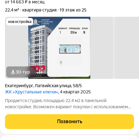
от 14 663 ₽ в месяц
22,4 м²
квартира-студия
19 этаж из 25
новостройка
3D-тур
Екатеринбург
,
Латвийская улица
,
58/5
ЖК «Хрустальные ключи»
, 4 квартал 2025
Продается студия, площадью 22.4 м2 в панельной
новостройке. Возможен вариант покупки с использованием
ипотечных средств. Жилая площадь 10.9 м2, кухня 5.2 м2,
отделка под ключ. Квартира располагается на 19 этаже 25-
Позвонить
этажного дома в ЖК Хрустальные