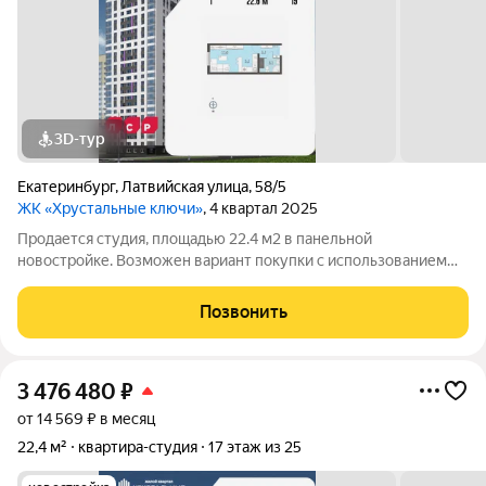
3D-тур
Екатеринбург
,
Латвийская улица
,
58/5
ЖК «Хрустальные ключи»
, 4 квартал 2025
Продается студия, площадью 22.4 м2 в панельной
новостройке. Возможен вариант покупки с использованием
ипотечных средств. Жилая площадь 10.9 м2, кухня 5.2 м2,
отделка под ключ. Квартира располагается на 19 этаже 25-
Позвонить
этажного дома в ЖК Хрустальные
3 476 480
₽
от 14 569 ₽ в месяц
22,4 м²
квартира-студия
17 этаж из 25