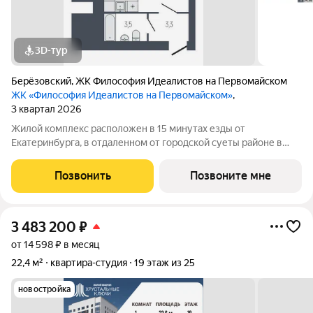
3D-тур
Берёзовский
,
ЖК Философия Идеалистов на Первомайском
ЖК «Философия Идеалистов на Первомайском»
,
3 квартал 2026
Жилой комплекс расположен в 15 минутах езды от
Екатеринбурга, в отдаленном от городской суеты районе в
границах ул.Ноябрьская-Машинистов в г.Березовский.
Кирпичные дома, гарантирующие хорошую звукоизоляцию и
Позвонить
Позвоните мне
высокое качество жилья для комфортной
3 483 200
₽
от 14 598 ₽ в месяц
22,4 м²
квартира-студия
19 этаж из 25
новостройка