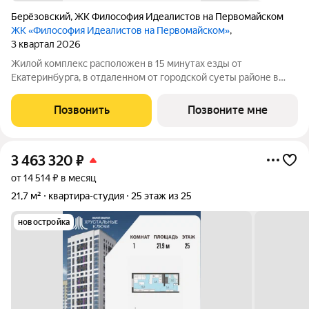
Берёзовский
,
ЖК Философия Идеалистов на Первомайском
ЖК «Философия Идеалистов на Первомайском»
,
3 квартал 2026
Жилой комплекс расположен в 15 минутах езды от
Екатеринбурга, в отдаленном от городской суеты районе в
границах ул.Ноябрьская-Машинистов в г.Березовский.
Кирпичные дома, гарантирующие хорошую звукоизоляцию и
Позвонить
Позвоните мне
высокое качество жилья для комфортной
3 463 320
₽
от 14 514 ₽ в месяц
21,7 м²
квартира-студия
25 этаж из 25
новостройка