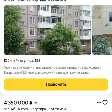
Юбилейная улица
,
128
Уютная трёхкомнатная квартира ждёт своих новых хозяев!
Квартира 61.3 кв.м расположена на третьем этаже
пятиэтажного панельного дома, 1975 года постройки.
Находится по адресу: ул. Юбилейная 128. Что вас порадует:
Позвонить
хороший косметический ремонт;
4 350 000
₽
91,9 м²
4-комн. квартира
3 этаж из 4