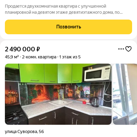
Продается двухкомнатная квартира с улучшенной
планировкой на девятом этаже девятиэтажного дома, по
адресу: улица Пятилетки, 99. Отличное состояние, прекрасный
вид из окон. Общая площадь квартиры составляет 51,5 м,
Позвонить
жилая площадь 28,5 м, кухня 8,16
2 490 000
₽
45,9 м²
2-комн. квартира
1 этаж из 5
улица Суворова
,
56