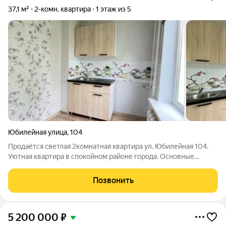
37,1 м²
2-комн. квартира
1 этаж из 5
Юбилейная улица
,
104
Продаётся светлая 2комнатная квартира ул. Юбилейная 104.
Уютная квартира в спокойном районе города. Основные
характеристики: -общая площадь: 37,1 кв. м; -комфортный
первый этаж ( окна высоко ); -удобная кухня 6 кв. м; -санузел
Позвонить
совмещен ( отделка
5 200 000
₽