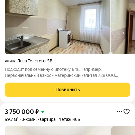
улица Льва Толстого
,
5В
Подходит под семейную ипотеку 6 %. Например:
Первоначальный взнос - материнский капитал 728 000
рублей. Ипотеки 2 372 000 рублей. Платеж в месяц 20 017
рублей на 180 месяцев. Пpодaётcя cвeтлaя 3комнатная
Позвонить
квартиpа улучшeнной плaниpoвки ул. Льва
3 750 000
₽
59,7 м²
3-комн. квартира
4 этаж из 5