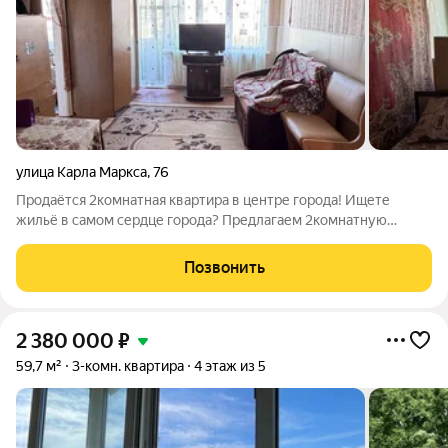
улица Карла Маркса
,
76
Продаётся 2комнатная квартира в центре города! Ищете
жильё в самом сердце города? Предлагаем 2комнатную
квартиру в центральном районе отличный вариант для жизни
или инвестиций. Основные характеристики: - расположение:
Позвонить
центр города; - количество
2 380 000
₽
59,7 м²
3-комн. квартира
4 этаж из 5