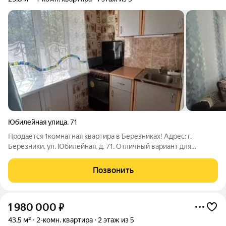
Юбилейная улица
,
71
Продаётся 1комнатная квартира в Березниках! Адрес: г.
Березники, ул. Юбилейная, д. 71. Отличный вариант для
комфортного проживания: 1комнатная квартира на 1 этаже
удобно для пожилых людей, семей с маленькими детьми и тех,
Позвонить
кто не хочет зависеть
1 980 000
₽
43,5 м²
2-комн. квартира
2 этаж из 5