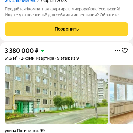
ЖК «ЛюбимоВ»
, 2 квартал 2023
Продаётся 1комнатная квартира в микрорайоне Усольский!
Ищете уютное жильё для себя или инвестиции? Обратите
внимание на это предложение квартира идеально подойдёт
для комфортной жизни и доступна по семейной ипотеке!
Позвонить
Главные преимущества:
3 380 000
₽
51,5 м²
2-комн. квартира
9 этаж из 9
улица Пятилетки
,
99