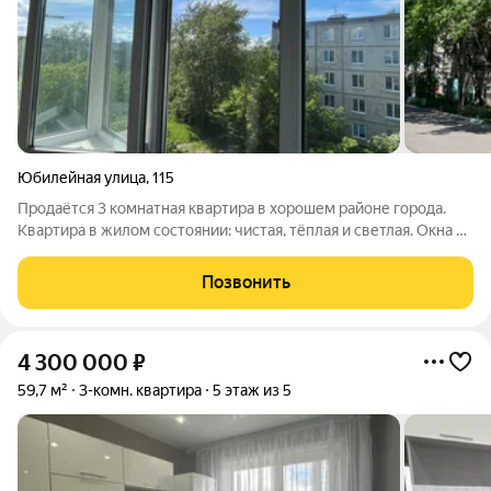
Юбилейная улица
,
115
Продаётся 3 комнатная квартира в хорошем районе города.
Квартира в жилом состоянии: чистая, тёплая и светлая. Окна и
балкон ПВХ. Комнаты все раздельные, что очень удобно для
большой семьи. Инфраструктура: рядом гимназия №9, детский
Позвонить
сад, остановка,
4 300 000
₽
59,7 м²
3-комн. квартира
5 этаж из 5