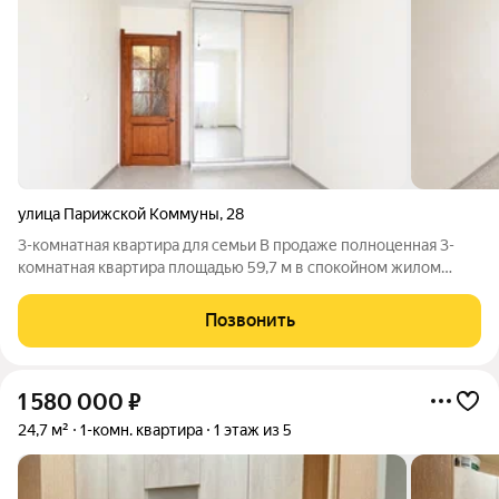
улица Парижской Коммуны
,
28
3-комнатная квартира для семьи В продаже полноценная 3-
комнатная квартира площадью 59,7 м в спокойном жилом
районе Березников. Это вариант для семьи, которой важно
жить рядом со школой и детскими садами, иметь достаточно
Позвонить
пространства для каждого и не
1 580 000
₽
24,7 м²
1-комн. квартира
1 этаж из 5