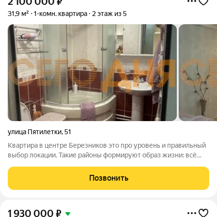
2 100 000
₽
31,9 м²
1-комн. квартира
2 этаж из 5
улица Пятилетки
,
51
Квартира в центре Березников это про уровень и правильный
выбор локации. Такие районы формируют образ жизни: всё
рядом, всё удобно, всё на своих местах. Именно здесь
недвижимость остается востребованной вне зависимости от
Позвонить
времени. О квартире: -
1 930 000
₽