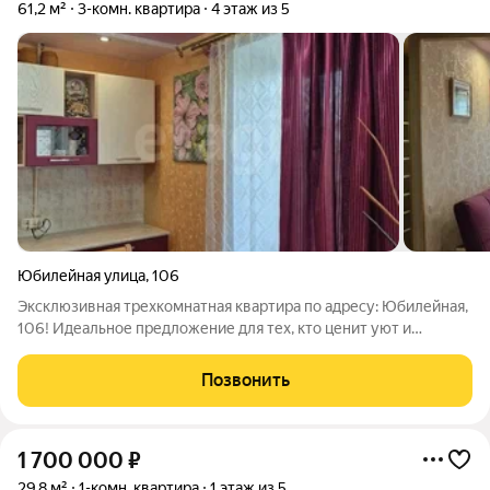
61,2 м²
3-комн. квартира
4 этаж из 5
Юбилейная улица
,
106
Эксклюзивная трехкомнатная квартира по адресу: Юбилейная,
106! Идеальное предложение для тех, кто ценит уют и
качество. Просторная квартира 61,2 м с большой лоджией 6 м
находится на 4 этаже пятиэтажного кирпичного дома. Всего 9
Позвонить
квартир в подъезде.
1 700 000
₽
29,8 м²
1-комн. квартира
1 этаж из 5