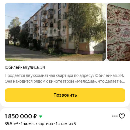
Юбилейная улица
,
34
Продаётся двухкомнатная квартира по адресу: Юбилейная, 34.
Она находится рядом с кинотеатром «Мелодия», что делает её
удобной для жизни. Дом панельный, площадь квартиры 43,5
квадратных метра. Расположена на втором этаже
Позвонить
пятиэтажного здания, есть
1 850 000
₽
35,5 м²
1-комн. квартира
1 этаж из 5