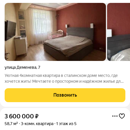
улица Деменева
,
7
Уютная 4комнатная квартира в сталинском доме место, где
хочется жить! Мечтаете о просторном и надёжном жилье для
всей семьи? Эта квартира именно то, что нужно! Светлая,
просторная 4комнатная квартира на 3м этаже в доме
Позвонить
сталинского типа. Здесь
3 600 000
₽
58,7 м²
3-комн. квартира
1 этаж из 5