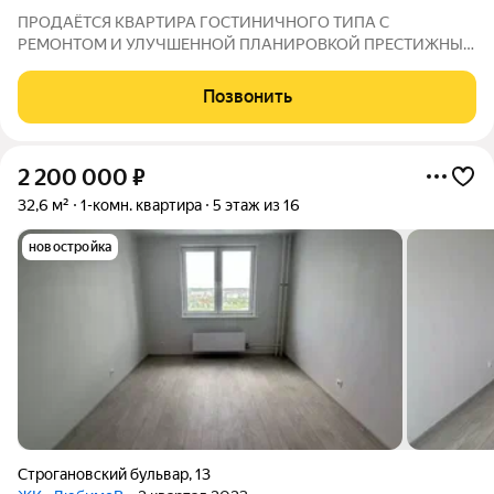
ПРОДАЁТСЯ КВАРТИРА ГОСТИНИЧНОГО ТИПА С
РЕМОНТОМ И УЛУЧШЕННОЙ ПЛАНИРОВКОЙ ПРЕСТИЖНЫЙ
РАЙОН ВСЁ В ШАГОВОЙ ДОСТУПНОСТИ! Транспортный узел:
Остановки «Магазин северный» «Торговая площадь» доставят
Позвонить
вас в любую точку города а также предприятия: Азот,
2 200 000
₽
32,6 м²
1-комн. квартира
5 этаж из 16
новостройка
Строгановский бульвар
,
13