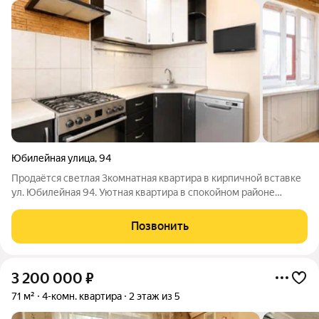
Юбилейная улица
,
94
Продаётся светлая 3комнатная квартира в кирпичной вставке
ул. Юбилейная 94. Уютная квартира в спокойном районе
города. Основные характеристики: -общая площадь: 58,7кв. м;
-комфортный первый этаж ( окна высоко ); -на площадке всего
Позвонить
две квартиры;
3 200 000
₽
71 м²
4-комн. квартира
2 этаж из 5