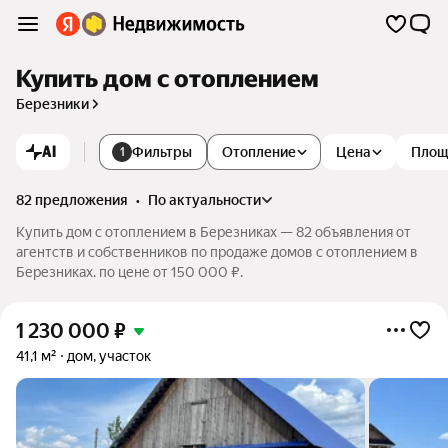
Купить дом с отоплением
Березники
AI
Фильтры
Отопление
Цена
Площ
1
82 предложения
•
по актуальности
Купить дом с отоплением в Березниках — 82 объявления от
агентств и собственников по продаже домов с отоплением в
Березниках. по цене от 150 000 ₽.
1 230 000
₽
41,1 м²
дом, участок