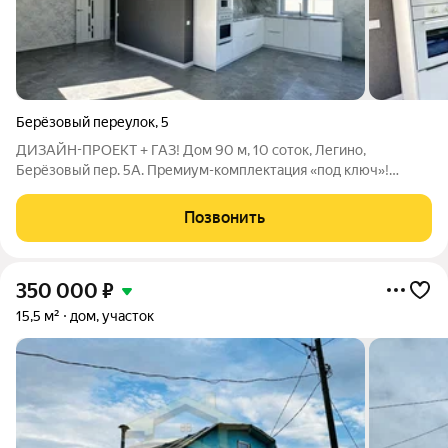
Берёзовый переулок
,
5
ДИЗАЙН-ПРОЕКТ + ГАЗ! Дом 90 м, 10 соток, Легино,
Берёзовый пер. 5А. Премиум-комплектация «под ключ»!
Описание: Адрес: Пермский край, г.о. Березники, п. Легино,
Берёзовый переулок, 5А. Продаётся дом, который не требует
Позвонить
никаких вложений всё
350 000
₽
15,5 м²
дом, участок