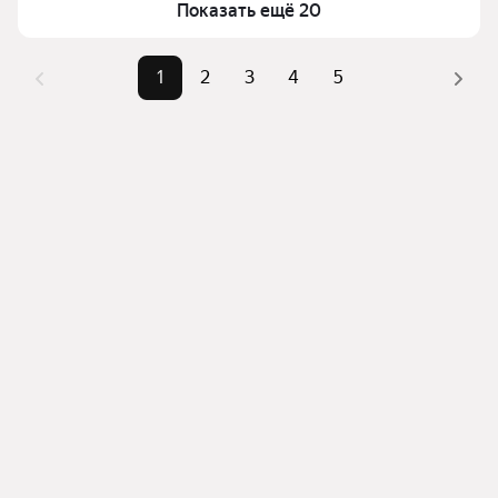
Показать ещё 20
фильтров, например «» или «»
Помимо удобной сортировки по цене продажи вы 
1
2
3
4
5
можете отсортировать результаты по стоимости 
квадратного метра или площади