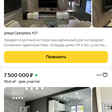
улица Суворова
,
107
Продаётся уютный коттедж ваш идеальный дом за городом!
Основные характеристики: -площадь дома: 191,5 м2; -участок: 6
соток; -этажность: 2 этажа; -материал стен: брус;
коммуникации: центральные (газ, вода, электричество,
Позвонить
канализация). Внутри:
7 500 000
₽
90,6 м²
дом, участок