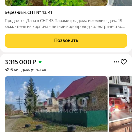
Березники
,
СНТ № 43
,
41
Продается Дача в СНТ 43 Параметры дома и земли : - дача 19
кв.м. - печь из кирпича - летний водопровод - электричество
круглый год - участок 4 сотки ухоженный, ровный, сухой - на
участке растут плодово-ягодные кусты, грядки с клубникой -
Позвонить
овощная яма
3 315 000
₽
52,6 м²
дом, участок