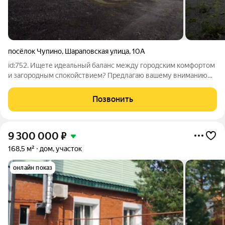
посёлок Чупино
,
Шараповская улица
,
10А
id:752. Ищете идеальный баланс между городским комфортом
и загородным спокойствием? Предлагаю вашему вниманию
прекрасный двухэтажный дом в поселке Чупино. Это место,
где хочется жить: Площадь: 108,2 кв. м здесь хватит места
Позвонить
каждому члену семьи.
9 300 000
₽
168,5 м²
дом, участок
онлайн показ