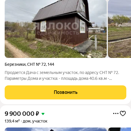
Березники
,
СНТ № 72
,
144
Продается Дача с земельным участок, по адресу СНТ № 72.
Параметры Дома и участка: - площадь дома 40.6 кв.м -
площадь участка 5.1 сотка - два этажа - дом из бруса, обшит
сайдингом - крыша новая - в саду поменяны железные трубы
Позвонить
водоснабжения на
9 900 000
₽
139,4 м²
дом, участок