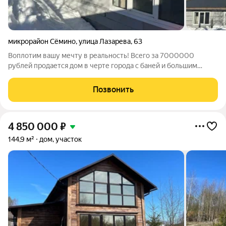
микрорайон Сёмино
,
улица Лазарева
,
63
Воплотим вашу мечту в реальность! Всего за 7000000
рублей продается дом в черте города с баней и большим
участком в живописном месте. О доме: Дом расположен в
Семино по адресу улица Лазарева 63. Площадь - 105м2,
Позвонить
удобная планировка: - две просторные
4 850 000
₽
144,9 м²
дом, участок