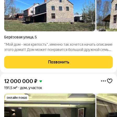
Берёзовая улица
,
5
"Мой дом - моя крепость", именно так хочется начать описание
этого дома!!! Дом может понравится большой дружной семье,
так как до города 15 минут, автобусы ходят регулярно ( строго
по расписанию ). Дом с косметическим ремонтом- отличная
Позвонить
возможность
12 000 000
₽
191,5 м²
дом, участок
онлайн показ