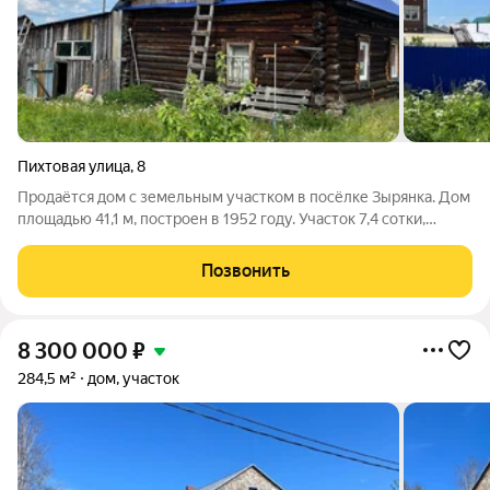
Пихтовая улица
,
8
Продаётся дом с земельным участком в посёлке Зырянка. Дом
площадью 41,1 м, построен в 1952 году. Участок 7,4 сотки,
межевание оформлено. Дом в пригодном жилом состоянии,
при желании можно сделать косметический ремонт.
Позвонить
Установлена новая кровля, полы
8 300 000
₽
284,5 м²
дом, участок