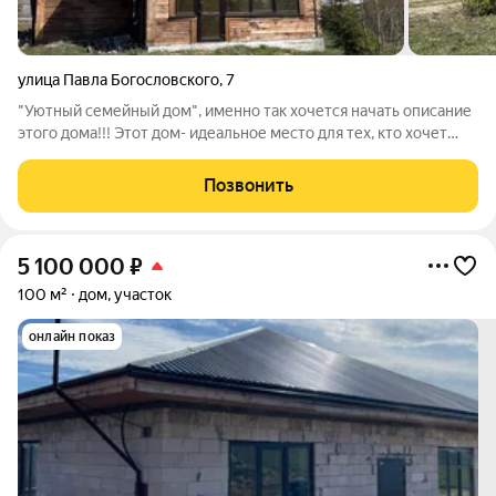
улица Павла Богословского
,
7
"Уютный семейный дом", именно так хочется начать описание
этого дома!!! Этот дом- идеальное место для тех, кто хочет
сбежать от городской суеты !!! О доме : - Фундамент
ленточный. - Материал стен: брус 200200 - Кровля
Позвонить
металлочерепица. - Отопление
5 100 000
₽
100 м²
дом, участок
онлайн показ