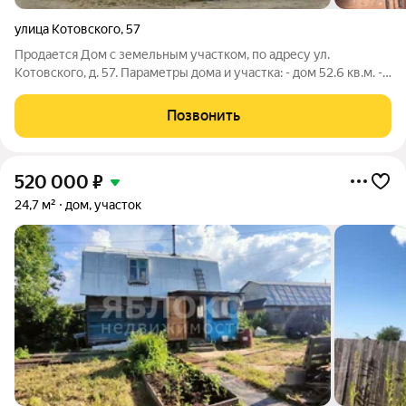
улица Котовского
,
57
Продается Дом с земельным участком, по адресу ул.
Котовского, д. 57. Параметры дома и участка: - дом 52.6 кв.м. -
участок 7.37 сотки - дом одноэтажный, с возможность сделать
второй этаж - просторная кухня-гостиная - с/у в доме -
Позвонить
имеется погреб - на
520 000
₽
24,7 м²
дом, участок