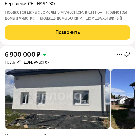
Березники
,
СНТ № 64
,
30
Продается Дача с земельным участком, в СНТ 64. Параметры
дома и участка: - площадь дома 50 кв.м. - дом двухэтажный -
площадь участка 5 соток - участок правильной формы - есть
терраса, балкон - много плодовых деревьев и ягодных
Позвонить
кустарников - баня -
6 900 000
₽
107,6 м²
дом, участок