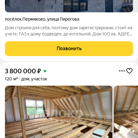
посёлок Пермяково
,
улица Пирогова
Дом строили для себя, поэтому дом зарегистрирован, стоит на
учете. ГАЗ к дому подведен, до котельной. Дом 100 кв. АДРЕС
ул. Пирогова 2/1. Потолок утеплен, полностью обшит ОСБ.
Вентиляция работает. Электричество 15 кВт. 380. Отопление
Позвонить
радиаторы, пока
3 800 000
₽
120 м²
дом, участок