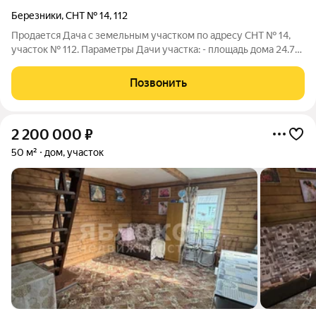
Березники
,
СНТ № 14
,
112
Продается Дача с земельным участком по адресу СНТ № 14,
участок № 112. Параметры Дачи участка: - площадь дома 24.7
кв.м. - площадь участка 5.6 соток - участок правильной формы
- в доме печь - собственники жили круглый год - дом теплый -
Позвонить
дом из бруса
2 200 000
₽
50 м²
дом, участок