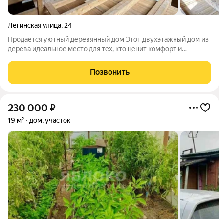
Легинская улица
,
24
Продаётся уютный деревянный дом Этот двухэтажный дом из
дерева идеальное место для тех, кто ценит комфорт и
близость к природе. Дом расположен на участке площадью
9.53 соток, что позволяет создать красивый ландшафтный
Позвонить
дизайн и обустроить зону отдыха
230 000
₽
19 м²
дом, участок