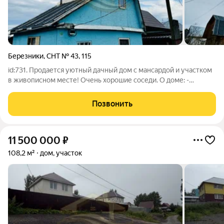
Березники
,
СНТ № 43
,
115
id:731. Продается уютный дачный дом с мансардой и участком
в живописном месте! Очень хорошие соседи. О доме: -
Садовый дощатый дом с мансардным этажом для уютной
спальни с прекрасным видом. - Окна ПВХ выходят на
Позвонить
солнечную сторону, наполняют дом
11 500 000
₽
108,2 м²
дом, участок