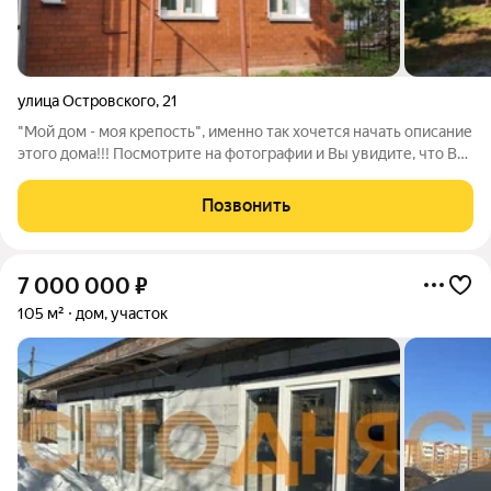
улица Островского
,
21
"Мой дом - моя крепость", именно так хочется начать описание
этого дома!!! Посмотрите на фотографии и Вы увидите, что Вас
ждет комфорт, сделанный с любовью: каждая деталь
планировки, каждое помещение !!! О доме : - Фундамент
Позвонить
ленточный. - Материал
7 000 000
₽
105 м²
дом, участок