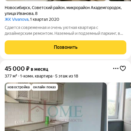
Новосибирск
,
Советский район
,
микрорайон Академгородок
,
улица Иванова
,
8
ЖК Vivanova
, 1 квартал 2020
Сдается современная и очень уютная квартира с
дизайнерским ремонтом. Наземный и подземный паркинг, в
подъезде консьерж, комната для хранения колясок и
велосипедов. Арт. 136003554
Позвонить
45 000
₽
в месяц
377 м²
1-комн. квартира
5 этаж из 18
новостройка
онлайн показ