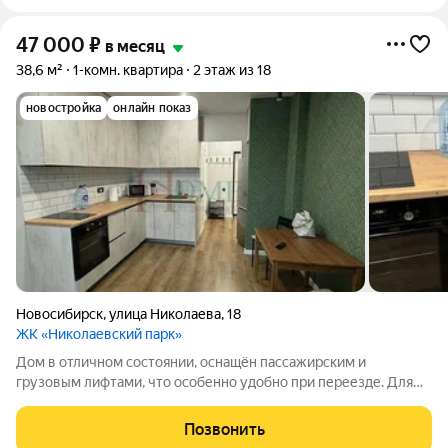
47 000
₽
в месяц
38,6 м²
1-комн. квартира
2 этаж из 18
новостройка
онлайн показ
Новосибирск
,
улица Николаева
,
18
ЖК «Николаевский парк»
Дом в отличном состоянии, оснащён пассажирским и
грузовым лифтами, что особенно удобно при переезде. Для
автовладельцев предусмотрена подземная парковка, поэтому
всегда будет место для вашего автомобиля. Для удобства
Позвонить
жителей и гостей дома установлен