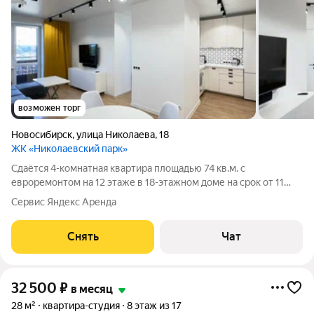
возможен торг
Новосибирск
,
улица Николаева
,
18
ЖК «Николаевский парк»
Сдаётся 4-комнатная квартира площадью 74 кв.м. с
евроремонтом на 12 этаже в 18-этажном доме на срок от 11
месяцев. Из техники есть: Телевизор Духовой шкаф
Сервис Яндекс Аренда
Стиральная машина Сушильная машина Холодильник
Посудомоечная машина Бойлер
Снять
Чат
32 500
₽
в месяц
28 м²
квартира-студия
8 этаж из 17