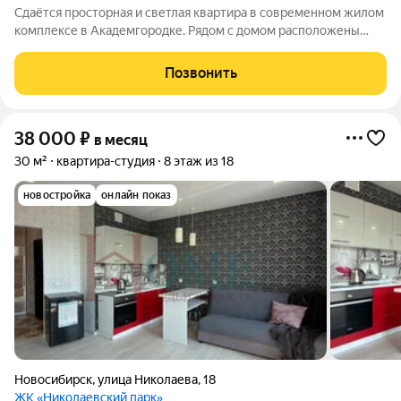
Сдаётся просторная и светлая квартира в современном жилом
комплексе в Академгородке. Рядом с домом расположены
школы, детские сады, клиники и магазины, поэтому все
необходимое будет у вас под рукой. Удобная транспортная
Позвонить
доступность обеспечивает
38 000
₽
в месяц
30 м²
квартира-студия
8 этаж из 18
новостройка
онлайн показ
Новосибирск
,
улица Николаева
,
18
ЖК «Николаевский парк»