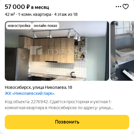
57 000
₽
в месяц
42 м²
1-комн. квартира
4 этаж из 18
новостройка
онлайн показ
Новосибирск
,
улица Николаева
,
18
ЖК «Николаевский парк»
Код объекта: 2276942. Сдаётся просторная и уютная 1-
комнатная квартира в Новосибирске по адресу: улица
Николаева, 18. Квартира расположена на 4 этаже
современного 18-этажного кирпично-монолитного дома,
Позвонить
построенного в 2018 году. Общая площадь квартиры