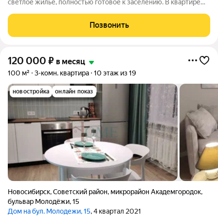
светлое жильё, полностью готовое к заселению. В квартире
есть всё необходимое для комфортной жизни: удобная
мебель, техника и функциональная планировка. Приглашаем к
Позвонить
просмотру! Арт. 137697806
120 000
₽
в месяц
100 м²
3-комн. квартира
10 этаж из 19
новостройка
онлайн показ
Новосибирск
,
Советский район
,
микрорайон Академгородок
,
бульвар Молодёжи
,
15
Дом на бул. Молодежи, 15
, 4 квартал 2021