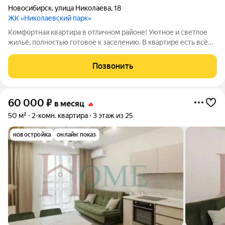
Новосибирск
,
улица Николаева
,
18
ЖК «Николаевский парк»
Комфортная квартира в отличном районе! Уютное и светлое
жильё, полностью готовое к заселению. В квартире есть всё
необходимое для комфортной жизни: удобная мебель, техника
и функциональная планировка. Кваpтиpа в элитном домe
Позвонить
Акaдемгоpодка. Окна
60 000
₽
в месяц
50 м²
2-комн. квартира
3 этаж из 25
новостройка
онлайн показ