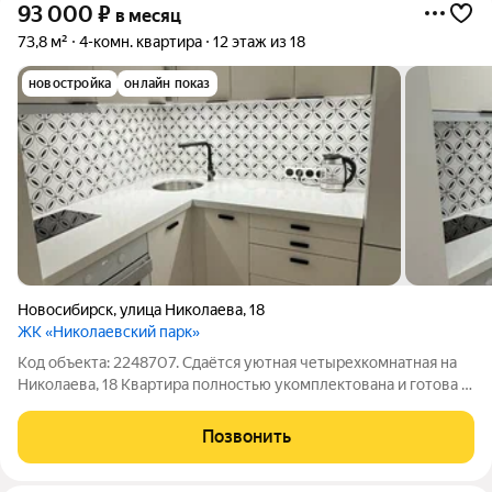
93 000
₽
в месяц
73,8 м²
4-комн. квартира
12 этаж из 18
новостройка
онлайн показ
Новосибирск
,
улица Николаева
,
18
ЖК «Николаевский парк»
Код объекта: 2248707. Сдаётся уютная четырехкомнатная на
Николаева, 18 Квартира полностью укомплектована и готова к
заезду арендаторов. Есть вся необходимая техника и мебель.
Дом расположен в районе с развитой инфраструктурой.
Позвонить
Шаговая доступность до