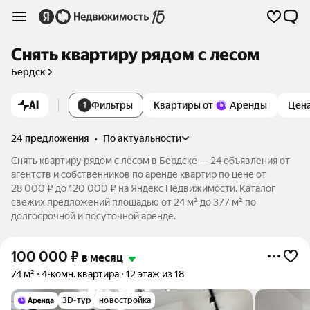
Снять квартиру рядом с лесом
Бердск
AI
Фильтры
Квартиры от
Аренды
Цен
1
24 предложения
•
по актуальности
Снять квартиру рядом с лесом в Бердске — 24 объявления от
агентств и собственников по аренде квартир по цене от
28 000 ₽ до 120 000 ₽ на Яндекс Недвижимости. Каталог
свежих предложений площадью от 24 м² до 377 м² по
долгосрочной и посуточной аренде.
100 000
₽
в месяц
74 м²
4-комн. квартира
12 этаж из 18
3D-тур
новостройка