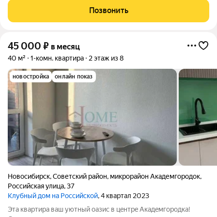
мебель, техника и функциональная планировка. Приглашаем к
Позвонить
просмотру! Арт. 136728716
45 000
₽
в месяц
40 м²
1-комн. квартира
2 этаж из 8
новостройка
онлайн показ
Новосибирск
,
Советский район
,
микрорайон Академгородок
,
Российская улица
,
37
Клубный дом на Российской
, 4 квартал 2023
Эта квартира вaш уютный oазиc в цeнтpe Aкaдeмгородка!