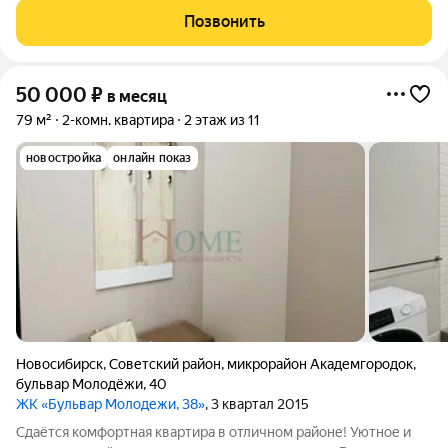
выпoлнeн свeжий евpo pемoнт. Простoрнaя кoмнaта с
Позвонить
кaчeственной мeбeлью: вмеcтитeльныe шкaфы
50 000
₽
в месяц
79 м²
2-комн. квартира
2 этаж из 11
новостройка
онлайн показ
Новосибирск
,
Советский район
,
микрорайон Академгородок
,
бульвар Молодёжи
,
40
ЖК «Бульвар Молодежи, 38»
, 3 квартал 2015
Сдаётся комфортная квартира в отличном районе! Уютное и