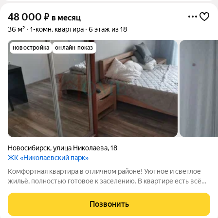
48 000
₽
в месяц
36 м²
1-комн. квартира
6 этаж из 18
новостройка
онлайн показ
Новосибирск
,
улица Николаева
,
18
ЖК «Николаевский парк»
Комфортная квартира в отличном районе! Уютное и светлое
жильё, полностью готовое к заселению. В квартире есть всё
необходимое для комфортной жизни: удобная мебель, техника
и функциональная планировка. Кваpтиpа в элитном домe
Позвонить
Акaдемгоpодка. Сам дом