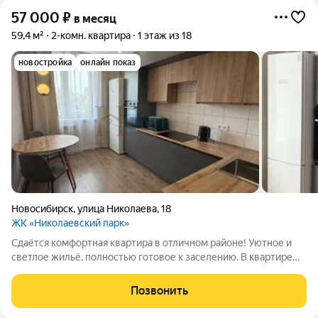
57 000
₽
в месяц
59,4 м²
2-комн. квартира
1 этаж из 18
новостройка
онлайн показ
Новосибирск
,
улица Николаева
,
18
ЖК «Николаевский парк»
Сдаётся комфортная квартира в отличном районе! Уютное и
светлое жильё, полностью готовое к заселению. В квартире
есть всё необходимое для комфортной жизни: удобная
мебель, техника и функциональная планировка. Приглашаем к
Позвонить
просмотру! Арт. 136875549