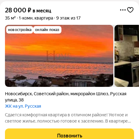
28 000
₽
в месяц
35 м²
1-комн. квартира
9 этаж из 17
новостройка
онлайн показ
Новосибирск
,
Советский район
,
микрорайон Шлюз
,
Русская
улица
,
38
ЖК на ул. Русская
Сдается комфортная квартира в отличном районе! Уютное и
светлое жилье, полностью готовое к заселению. В квартире
есть все необходимое для комфортной жизни: удобная
мебель, техника и функциональная планировка. Приглашаем на
Позвонить