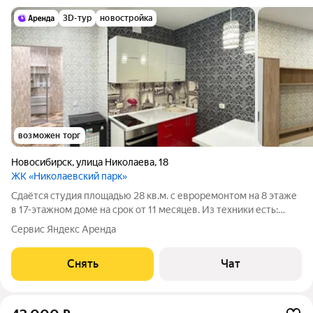
3D-тур
новостройка
возможен торг
Новосибирск
,
улица Николаева
,
18
ЖК «Николаевский парк»
Сдаётся студия площадью 28 кв.м. с евроремонтом на 8 этаже
в 17-этажном доме на срок от 11 месяцев. Из техники есть:
Духовой шкаф Стиральная машина Холодильник Дом -
Сервис Яндекс Аренда
кирпичный, окна выходят на улицу. Есть консьерж. В подъезде
2 лифта - 1 грузовой
Снять
Чат