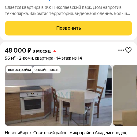
Сдается квартира в ЖК Николаевский парк. Дом напротив
технопарка. Закрытая территория, видеонаблюдение. Большое
количество парковочных мест на территории, так же есть
подземный паркинг. В квартире имеется вся необходимая
Позвонить
мебель и техника для
48 000
₽
в месяц
56 м²
2-комн. квартира
14 этаж из 14
новостройка
онлайн показ
Новосибирск
,
Советский район
,
микрорайон Академгородок
,