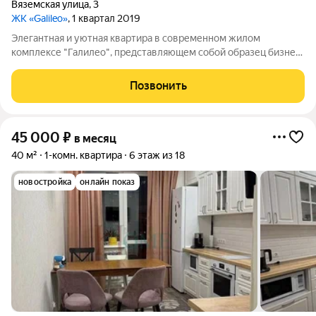
Вяземская улица
,
3
ЖК «Galileo»
, 1 квартал 2019
Элегантная и уютная квартира в современном жилом
комплексе "Галилео", представляющем собой образец бизнес-
класса с высоким уровнем комфорта и безопасности. Квартира
расположена на последнем, 14-м этаже, что обеспечивает
Позвонить
незабываемые виды и позволяет
45 000
₽
в месяц
40 м²
1-комн. квартира
6 этаж из 18
новостройка
онлайн показ