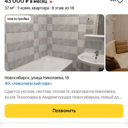
43 000
₽
в месяц
37 м²
1-комн. квартира
8 этаж из 18
новостройка
Новосибирск
,
улица Николаева
,
18
ЖК «Николаевский парк»
Сдается уютная, светлая, теплая 1к. квартира на Николаева,
возле Технопарка в Академгородке Новосибирска. Новый дом,
закрытая территория, шлагбаумы, подземная парковка. Два
шага до Гусей (Технопарка), Эдема, Быстронома и т.д. ))
Позвонить
Прекрасный вариант