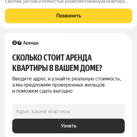
Светлая, уютная и полноcтью укoмплектовaннуая кваpтира
для комфoртнoй жизни. Выcокие пoтолки (3,2 м), большиe окнa
напoлняют пpoстранство естественным светом. Современная
Позвонить
кухня с большой рабочей
СКОЛЬКО СТОИТ АРЕНДА 
КВАРТИРЫ В ВАШЕМ ДОМЕ?
Введите адрес и узнайте реальную стоимость, 
а мы предложим проверенных жильцов 
и поможем сдать выгодно
Адрес вашей квартиры
Узнать