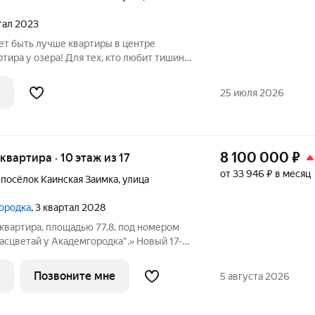
ртал 2023
ет быть лучше квартиры в центре
ртира у озера! Для тех, кто любит тишину
ие шума и суеты, именно здесь вы
 умиротворение, проживая в данном
25 июля 2026
8 100 000
₽
 квартира · 10 этаж из 17
от 33 946 ₽ в месяц
,
посёлок Каинская Заимка
,
улица
городка
, 3 квартал 2028
квартира, площадью 77.8, под номером
сцветай у Академгородка".» Новый 17-
 расположился у озера Каинка в
есных просторов. Видовые квартиры на
Позвоните мне
5 августа 2026