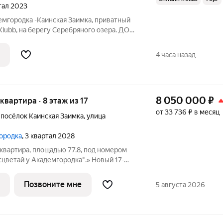
ртал 2023
мгородка -Каинская Заимка, приватный
lubb, на берегу Серебряного озера. ДОМ
рия, двор без машин. Благоустроенное
тории комплекса. Одно машино-место для
4 часа назад
8 050 000
₽
 квартира · 8 этаж из 17
от 33 736 ₽ в месяц
,
посёлок Каинская Заимка
,
улица
городка
, 3 квартал 2028
квартира, площадью 77.8, под номером
цветай у Академгородка".» Новый 17-
 расположился у озера Каинка в
есных просторов. Видовые квартиры на
Позвоните мне
5 августа 2026