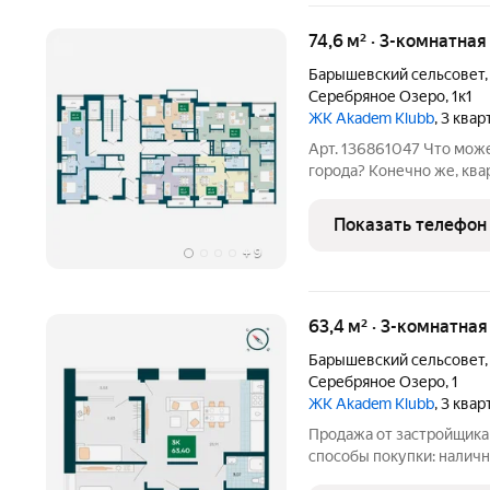
74,6 м² · 3-комнатная
Барышевский сельсовет
Серебряное Озеро
,
1к1
ЖК Akadem Klubb
, 3 ква
Арт. 136861047 Что мож
города? Конечно же, ква
и спокойствие, отсутств
получите спокойствие и
Показать телефон
комплексе.
+
9
63,4 м² · 3-комнатная
Барышевский сельсовет
Серебряное Озеро
,
1
ЖК Akadem Klubb
, 3 ква
Продажа от застройщика
способы покупки: наличн
кредит без первоначального взн