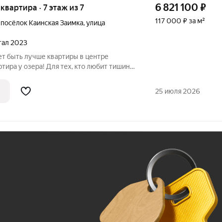
6 821 100
₽
 квартира · 7 этаж из 7
117 000 ₽ за м²
,
посёлок Каинская Заимка
,
улица
ртал 2023
ет быть лучше квартиры в центре
ртира у озера! Для тех, кто любит тишину
ие шума и суеты, именно здесь вы
 умиротворение, проживая в данном
25 июля 2026
Ж
До 100 тыс. ₽