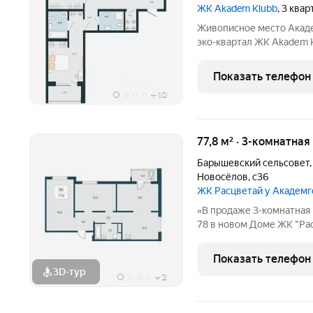
ЖК Akadem Klubb
, 3 ква
Живописное место Акаде
эко-квартал ЖК Аkаdеm K
СДАН! Закрытая террито
озеро с утками на терри
Показать телефон
каждой
+
10
77,8 м² · 3-комнатная
Барышевский сельсовет
Новосёлов
,
с36
ЖК Расцветай у Академ
«В продаже 3-комнатная 
78 в новом Доме ЖК "Рас
этажный жилой комплекс
окружении живописных л
Показать телефон
озеро и лес.
3D-тур
+
2