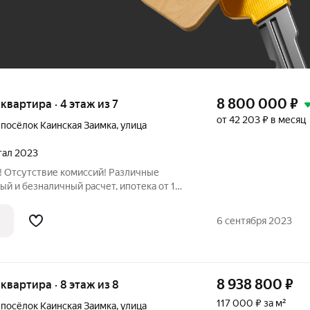
8 800 000
₽
я квартира · 4 этаж из 7
от 42 203 ₽ в месяц
,
посёлок Каинская Заимка
,
улица
ртал 2023
! Отсутствие комиссий! Различные
ый и безналичный расчет, ипотека от 1%,
оса и др. Планировки
ценария жизни современной семьи. Дома
6 сентября 2023
8 938 800
₽
 квартира · 8 этаж из 8
117 000 ₽ за м²
,
посёлок Каинская Заимка
,
улица