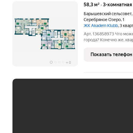
58,3 м² · 3-комнатная
Барышевский сельсовет
Серебряное Озеро
,
1
ЖК Akadem Klubb
, 3 ква
Арт. 136858973 Что мож
города? Конечно же, ква
и спокойствие, отсутств
получите спокойствие и
Показать телефон
комплексе.
+
8
ЕЖЕМЕСЯЧНЫЙ ПЛАТЁ
До 30 тыс. ₽
До 50 тыс. ₽
До 70 тыс. ₽