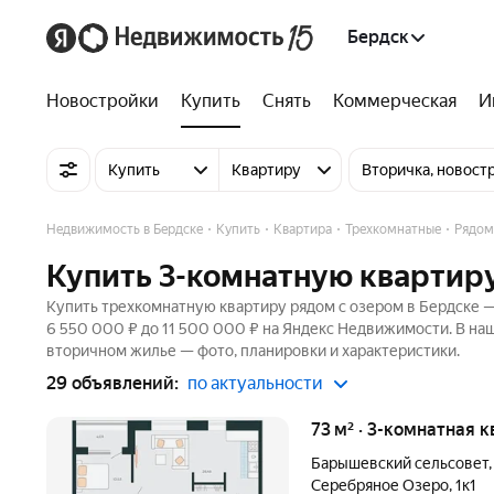
Бердск
Новостройки
Купить
Снять
Коммерческая
И
Купить
Квартиру
Вторичка, новост
Недвижимость в Бердске
Купить
Квартира
Трехкомнатные
Рядом
Купить 3-комнатную квартиру
Купить трехкомнатную квартиру рядом с озером в Бердске —
6 550 000 ₽ до 11 500 000 ₽ на Яндекс Недвижимости. В наш
вторичном жилье — фото, планировки и характеристики.
29 объявлений:
по актуальности
73 м² · 3-комнатная 
Барышевский сельсовет
Серебряное Озеро
,
1к1