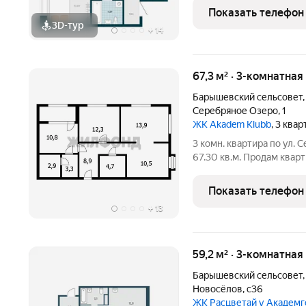
разработаны с учетом с
Показать телефон
каскадом спускаются
3D-тур
+
14
67,3 м² · 3-комнатная
Барышевский сельсовет
Серебряное Озеро
,
1
ЖК Akadem Klubb
, 3 ква
3 комн. квартира по ул.
67.30 кв.м. Продам квар
в пол увеличат свет и п
воздух, озеро, уединени
Показать телефон
+
13
59,2 м² · 3-комнатная
Барышевский сельсовет
Новосёлов
,
с36
ЖК Расцветай у Академ