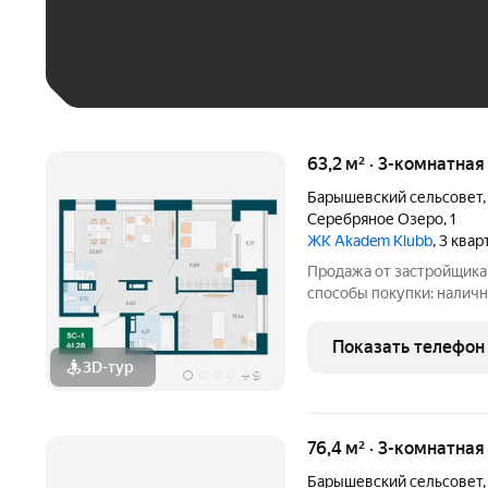
Больше 100 тыс. ₽
63,2 м² · 3-комнатна
Барышевский сельсовет
Серебряное Озеро
,
1
ЖК Akadem Klubb
, 3 ква
Продажа от застройщика
способы покупки: наличн
кредит без первоначального взн
разработаны с учетом с
Показать телефон
каскадом спускаются
3D-тур
+
9
76,4 м² · 3-комнатная
Барышевский сельсовет