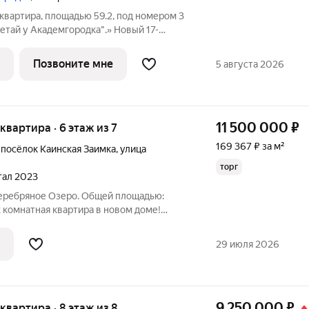
квартира, площадью 59.2, под номером 3
тай у Академгородка".» Новый 17-
 расположился у озера Каинка в
есных просторов. Видовые квартиры на
Позвоните мне
5 августа 2026
11 500 000
₽
 квартира · 6 этаж из 7
169 367 ₽ за м²
,
посёлок Каинская Заимка
,
улица
торг
ртал 2023
 Серебряное Озеро. Общей площадью:
х комнатная квартира в новом доме!
ртире сделан современный и
сан.узла . При продаже вся мебель
29 июля 2026
м
9 250 000
₽
 квартира · 8 этаж из 8