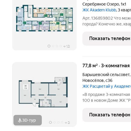
Серебряное Озеро
,
1к1
ЖК Akadem Klubb
, 3 ква
Арт. 136859802 Что мож
города? Конечно же, ква
и спокойствие, отсутств
получите спокойствие и
Показать телефон
комплексе.
+
12
77,8 м² · 3-комнатная
Барышевский сельсовет
Новосёлов
,
с36
ЖК Расцветай у Академ
«В продаже 3-комнатная 
100 в новом Доме ЖК "Ра
этажный жилой комплекс
окружении живописных л
Показать телефон
озеро и лес.
3D-тур
+
2