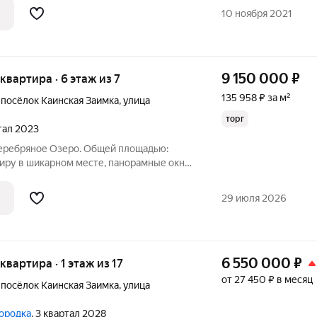
ценария жизни современной семьи. Дома
10 ноября 2021
9 150 000
₽
 квартира · 6 этаж из 7
135 958 ₽ за м²
,
посёлок Каинская Заимка
,
улица
торг
ртал 2023
 Серебряное Озеро. Общей площадью:
тиру в шикарном месте, панорамные окна
ространство в квартире, вокруг свежий
е от городского шума. Позвольте себе
29 июля 2026
6 550 000
₽
 квартира · 1 этаж из 17
от 27 450 ₽ в месяц
,
посёлок Каинская Заимка
,
улица
городка
, 3 квартал 2028