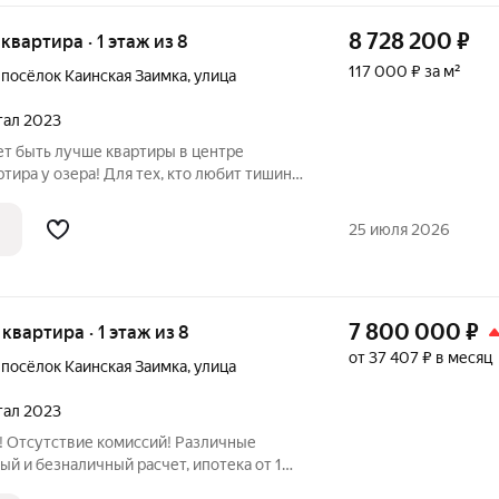
8 728 200
₽
 квартира · 1 этаж из 8
117 000 ₽ за м²
,
посёлок Каинская Заимка
,
улица
ртал 2023
ет быть лучше квартиры в центре
ртира у озера! Для тех, кто любит тишину
ие шума и суеты, именно здесь вы
 умиротворение, проживая в данном
25 июля 2026
7 800 000
₽
 квартира · 1 этаж из 8
от 37 407 ₽ в месяц
,
посёлок Каинская Заимка
,
улица
ртал 2023
! Отсутствие комиссий! Различные
ый и безналичный расчет, ипотека от 1%,
оса и др. Планировки