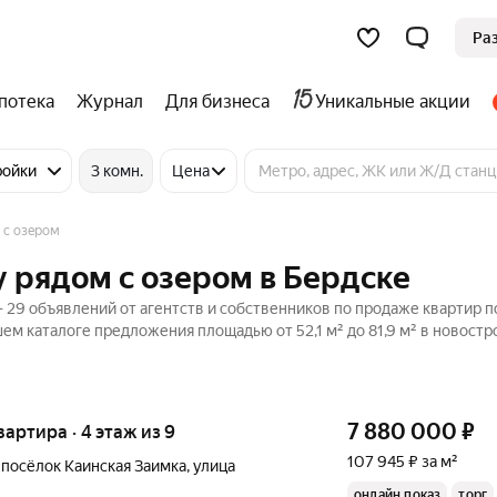
Ра
потека
Журнал
Для бизнеса
Уникальные акции
ройки
3 комн.
Цена
 с озером
 рядом с озером в Бердске
 29 объявлений от агентств и собственников по продаже квартир п
ем каталоге предложения площадью от 52,1 м² до 81,9 м² в новостр
7 880 000
₽
квартира · 4 этаж из 9
107 945 ₽ за м²
,
посёлок Каинская Заимка
,
улица
онлайн показ
торг