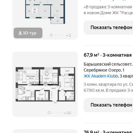
«В продаже 3-комнатная 
в новом Доме ЖК "Расцве
этажный жилой комплекс
окружении живописных л
Показать телефон
озеро и лес. Торговая
3D-тур
+
2
67,9 м² · 3-комнатная
Барышевский сельсовет
Серебряное Озеро
,
1
ЖК Akadem Klubb
, 3 ква
3 комн. квартира по ул.
67.90 кв.м. В продаже 3-
Квартира видовая! В ква
качественный ремонт, 2 
Показать телефон
остается в подарок новы
+
26
76,9 м² · 3-комнатная