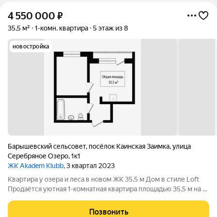
4 550 000
₽
35,5 м²
1-комн. квартира
5 этаж из 8
новостройка
Барышевский сельсовет
,
посёлок Каинская Заимка
,
улица
Серебряное Озеро
,
1к1
ЖК Akadem Klubb
, 3 квартал 2023
Квартира у озера и леса в новом ЖК 35,5 м Дом в стиле Loft
Продаётся уютная 1-комнатная квартира площадью 35,5 м на 5
этаже 8-этажного дома в современном жилом комплексе
рядом с Серебряным озером. Если вы мечтаете жить рядом с
Позвонить