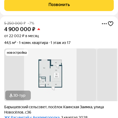
Академгородка на берегу Серебряного озера в окружении
Позвонить
природы и тишины. В квартире
5 250 000
₽
–7%
4 900 000
₽
от 22 002 ₽ в месяц
44,5 м²
1-комн. квартира
1 этаж из 17
новостройка
3D-тур
Барышевский сельсовет
,
посёлок Каинская Заимка
,
улица
Новосёлов
,
с36
ЖК Расцветай у Академгородка
, 3 квартал 2028