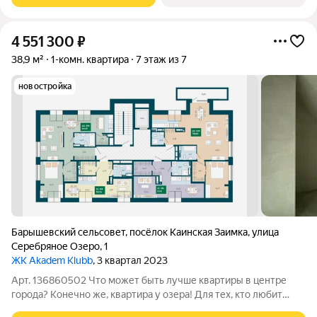
4 551 300
₽
38,9 м²
1-комн. квартира
7 этаж из 7
новостройка
Барышевский сельсовет
,
посёлок Каинская Заимка
,
улица
Серебряное Озеро
,
1
ЖК Akadem Klubb
, 3 квартал 2023
Арт. 136860502 Что может быть лучше квартиры в центре
города? Конечно же, квартира у озера! Для тех, кто любит
тишину и спокойствие, отсутствие шума и суеты, именно