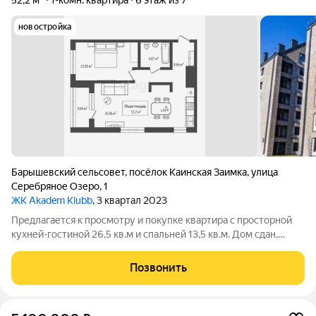
52,2 м²
1-комн. квартира
6 этаж из 7
новостройка
Барышевский сельсовет
,
посёлок Каинская Заимка
,
улица
Серебряное Озеро
,
1
ЖК Akadem Klubb
, 3 квартал 2023
Предлагается к просмотру и покупке квартира с просторной
кухней-гостиной 26,5 кв.м и спальней 13,5 кв.м. Дом сдан,
ключи в день полного расчета. ПОДХОДИТ ПОД СЕМЕЙНУЮ
ИПОТЕКУ 6% и IT ИПОТЕКУ ВОЗМОЖНА ПОКУПКА БЕЗ
Позвонить
ПЕРВОНАЧАЛЬНОГО ВЗНОСА О КОМПЛЕКСЕ: