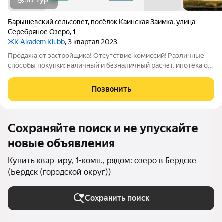
3D-тур
Барышевский сельсовет
,
посёлок Каинская Заимка
,
улица
Серебряное Озеро
,
1
ЖК Akadem Klubb
, 3 квартал 2023
Продажа от застройщика! Отсутствие комиссий! Различные
способы покупки: наличный и безналичный расчет, ипотека от
1%, кредит без первоначального взноса и др. Планировки
разработаны с учетом сценария жизни современной семьи.
Позвонить
Дома каскадом спускаются
Сохраняйте поиск и не упускайте
новые объявления
Купить квартиру, 1-комн., рядом: озеро в Бердске
(Бердск (городской округ))
Сохранить поиск