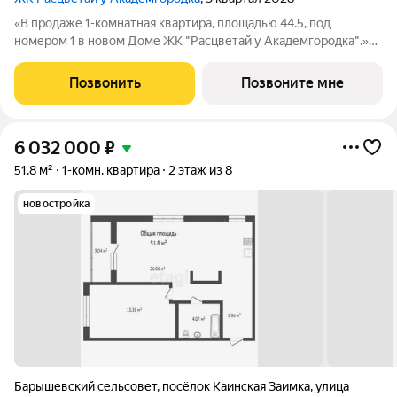
«В продаже 1-комнатная квартира, площадью 44.5, под
номером 1 в новом Доме ЖК "Расцветай у Академгородка".»
Новый 17-этажный жилой комплекс расположился у озера
Каинка в окружении живописных лесных просторов. Видовые
Позвонить
Позвоните мне
квартиры на озеро и лес. Торговая
6 032 000
₽
51,8 м²
1-комн. квартира
2 этаж из 8
новостройка
Барышевский сельсовет
,
посёлок Каинская Заимка
,
улица