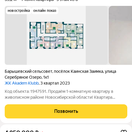
новостройка
онлайн показ
Барышевский сельсовет
,
посёлок Каинская Заимка
,
улица
Серебряное Озеро
,
1к1
ЖК Akadem Klubb
, 3 квартал 2023
Код объекта: 1947591. Продаём 1-комнатную квартиру в
живописном районе Новосибирской области! Квартира
расположена в посёлке Каинская Заимка по адресу: улица
Серебряное Озеро, 12. Это современный кирпичный дом 2023
Позвонить
года постройки. Квартира находится