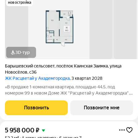
новостройка
3D-тур
Барышевский сельсовет
,
посёлок Каинская Заимка
,
улица
Новосёлов
,
с36
ЖК Расцветай у Академгородка
, 3 квартал 2028
«В продаже 1-комнатная квартира, площадью 44.5, под
номером 99 в новом Доме ЖК "Расцветай у Академгородка".»
Новый 17-этажный жилой комплекс расположился у озера
Каинка в окружении живописных лесных просторов. Видовые
Позвонить
Позвоните мне
квартиры на озеро и лес.
5 958 000
₽