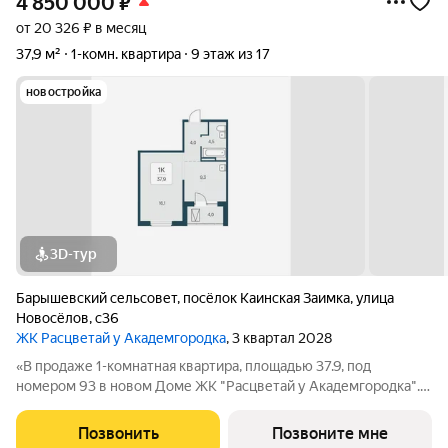
4 850 000
₽
от 20 326 ₽ в месяц
37,9 м²
1-комн. квартира
9 этаж из 17
новостройка
3D-тур
Барышевский сельсовет
,
посёлок Каинская Заимка
,
улица
Новосёлов
,
с36
ЖК Расцветай у Академгородка
, 3 квартал 2028
«В продаже 1-комнатная квартира, площадью 37.9, под
номером 93 в новом Доме ЖК "Расцветай у Академгородка".»
Новый 17-этажный жилой комплекс расположился у озера
Каинка в окружении живописных лесных просторов. Видовые
Позвонить
Позвоните мне
квартиры на озеро и лес.