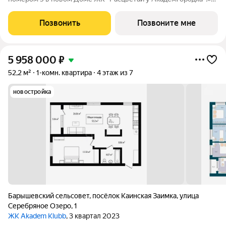
Новый 17-этажный жилой комплекс расположился у озера
Каинка в окружении живописных лесных просторов. Видовые
Позвонить
Позвоните мне
квартиры на озеро и лес. Торговая
5 958 000
₽
52,2 м²
1-комн. квартира
4 этаж из 7
новостройка
Барышевский сельсовет
,
посёлок Каинская Заимка
,
улица
Серебряное Озеро
,
1
ЖК Akadem Klubb
, 3 квартал 2023