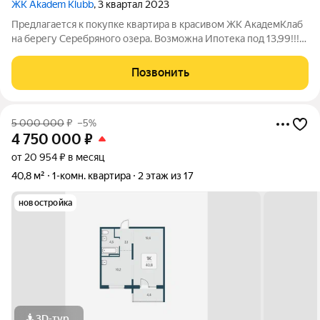
ЖК Akadem Klubb
, 3 квартал 2023
Предлагается к покупке квартира в красивом ЖК АкадемКлаб
на берегу Серебряного озера. Возможна Ипотека под 13,99!!!
Дом сдан, можно заходить и делать ремонт. Квартира
находиться на 5 этаже. ЖК АкадемКлаб расположен в 5
Позвонить
минутах езды от ул Арбузова.
5 000 000
₽
–5%
4 750 000
₽
от 20 954 ₽ в месяц
40,8 м²
1-комн. квартира
2 этаж из 17
новостройка
3D-тур