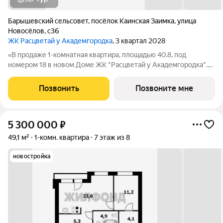
Барышевский сельсовет
,
посёлок Каинская Заимка
,
улица
Новосёлов
,
с36
ЖК Расцветай у Академгородка
, 3 квартал 2028
«В продаже 1-комнатная квартира, площадью 40.8, под
номером 18 в новом Доме ЖК "Расцветай у Академгородка".»
Новый 17-этажный жилой комплекс расположился у озера
Каинка в окружении живописных лесных просторов. Видовые
Позвонить
Позвоните мне
квартиры на озеро и лес.
5 300 000
₽
49,1 м²
1-комн. квартира
7 этаж из 8
новостройка