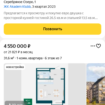
Серебряное Озеро
,
1
ЖК Akadem Klubb
, 3 квартал 2023
Предлагается к просмотру и покупке евро двушка с
просторной кухней-гостиной 26,5 кв.м и спальней 13,5 кв.м.
ДОМ СДАН ПОДХОДИТ ПОД СЕМЕЙНУЮ ИПОТЕКУ 6% и IT
ИПОТЕКУ 6% ВОЗМОЖНА ПОКУПКА БЕЗ
Позвонить
ПЕРВОНАЧАЛЬНОГО ВЗНОСА О КОМПЛЕКСЕ: Аkadem Klubb -
это
4 550 000
₽
от 21 821 ₽ в месяц
31,6 м²
1-комн. квартира
6 этаж из 7
новостройка