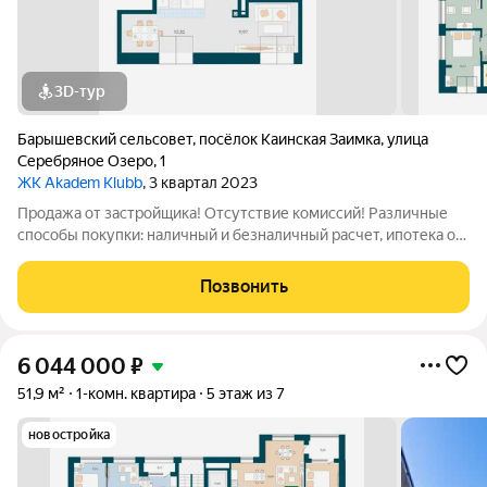
3D-тур
Барышевский сельсовет
,
посёлок Каинская Заимка
,
улица
Серебряное Озеро
,
1
ЖК Akadem Klubb
, 3 квартал 2023
Продажа от застройщика! Отсутствие комиссий! Различные
способы покупки: наличный и безналичный расчет, ипотека от
1%, кредит без первоначального взноса и др. Планировки
разработаны с учетом сценария жизни современной семьи.
Позвонить
Дома каскадом спускаются
6 044 000
₽
51,9 м²
1-комн. квартира
5 этаж из 7
новостройка