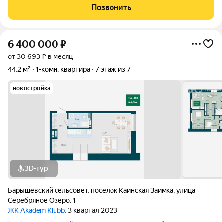
здесь вы получите спокойствие и умиротворение, проживая в
Позвонить
данном комплексе.
6 400 000
₽
от 30 693 ₽ в месяц
44,2 м²
1-комн. квартира
7 этаж из 7
новостройка
3D-тур
Барышевский сельсовет
,
посёлок Каинская Заимка
,
улица
Серебряное Озеро
,
1
ЖК Akadem Klubb
, 3 квартал 2023