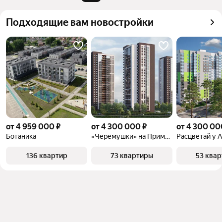
квадратного метра или площади
Подходящие вам новостройки
от 4 959 000 ₽
от 4 300 000 ₽
от 4 300 00
Ботаника
«Черемушки» на Приморской
136 квартир
73 квартиры
53 ква