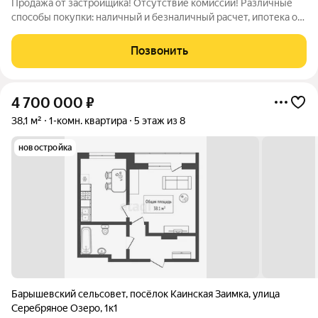
Продажа от застройщика! Отсутствие комиссий! Различные
способы покупки: наличный и безналичный расчет, ипотека от
1%, кредит без первоначального взноса и др. Планировки
разработаны с учетом сценария жизни современной семьи.
Позвонить
Дома каскадом спускаются
4 700 000
₽
38,1 м²
1-комн. квартира
5 этаж из 8
новостройка
Барышевский сельсовет
,
посёлок Каинская Заимка
,
улица
Серебряное Озеро
,
1к1