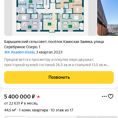
Барышевский сельсовет
,
посёлок Каинская Заимка
,
улица
Серебряное Озеро
,
1
ЖК Akadem Klubb
, 3 квартал 2023
Предлагается к просмотру и покупке евро двушка с
просторной кухней-гостиной 26,5 кв.м и спальней 13,5 кв.м.
Дом сдан, ключи в день полного расчета. ПОДХОДИТ ПОД
СЕМЕЙНУЮ ИПОТЕКУ 6% и IT ИПОТЕКУ 6% ВОЗМОЖНА
Позвонить
ПОКУПКА БЕЗ ПЕРВОНАЧАЛЬНОГО ВЗНОСА О
5 400 000
₽
от 22 631 ₽ в месяц
44,5 м²
1-комн. квартира
10 этаж из 17