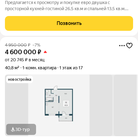
Предлагается к просмотру и покупке евро двушка с
просторной кухней-гостиной 26,5 кв.м и спальней 13,5 кв.м.
Дом сдан, ключи в день полного расчета. ПОДХОДИТ ПОД
СЕМЕЙНУЮ ИПОТЕКУ 6% и IT ИПОТЕКУ 6% ВОЗМОЖНА
Позвонить
ПОКУПКА БЕЗ ПЕРВОНАЧАЛЬНОГО ВЗНОСА О
4 950 000
₽
–7%
4 600 000
₽
от 20 745 ₽ в месяц
40,8 м²
1-комн. квартира
1 этаж из 17
новостройка
3D-тур