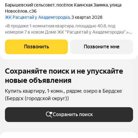
Барышевский сельсовет
,
посёлок Каинская Заимка
,
улица
Новосёлов
,
с36
ЖК Расцветай у Академгородка
, 3 квартал 2028
«В продаже 1-комнатная квартира, площадью 40.8, под
номером 7 в новом Доме ЖК "Расцветай у Академгородка".»
Новый 17-этажный жилой комплекс расположился у озера
Каинка в окружении живописных лесных просторов. Видовые
Позвонить
Позвоните мне
квартиры на озеро и лес. Торговая
Сохраняйте поиск и не упускайте
новые объявления
Купить квартиру, 1-комн., рядом: озеро в Бердске
(Бердск (городской округ))
Сохранить поиск