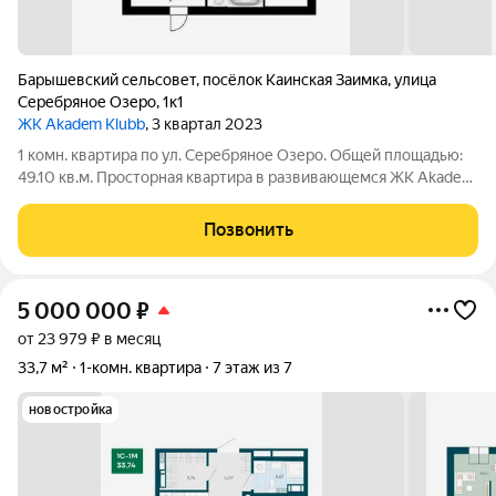
Барышевский сельсовет
,
посёлок Каинская Заимка
,
улица
Серебряное Озеро
,
1к1
ЖК Akadem Klubb
, 3 квартал 2023
1 комн. квартира по ул. Серебряное Озеро. Общей площадью:
49.10 кв.м. Просторная квартира в развивающемся ЖК Аkаdеm
Klаbb. Новый дом комфорт-класса 2023 года постройки,
материал стен: монолит + кирпич. Комплекс находится в
Позвонить
окружении хвойного леса и
5 000 000
₽
от 23 979 ₽ в месяц
33,7 м²
1-комн. квартира
7 этаж из 7
новостройка