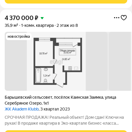
Дома каскадом спускаются
4 370 000
₽
35,9 м²
1-комн. квартира
2 этаж из 8
новостройка
Барышевский сельсовет
,
посёлок Каинская Заимка
,
улица
Серебряное Озеро
,
1к1
ЖК Akadem Klubb
, 3 квартал 2023
СРОЧНАЯ ПРОДАЖА! Реальный объект! Дом сдан! Ключи на
руках! В продаже квартира в Эко-квартале бизнес-класса
«Akadem Klubb». Комплекс расположился в верхней зоне