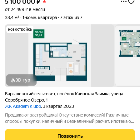
5 100 000
₽
от 24 459 ₽ в месяц
33,4 м²
1-комн. квартира
7 этаж из 7
новостройка
3D-тур
Барышевский сельсовет
,
посёлок Каинская Заимка
,
улица
Серебряное Озеро
,
1
ЖК Akadem Klubb
, 3 квартал 2023
Продажа от застройщика! Отсутствие комиссий! Различные
способы покупки: наличный и безналичный расчет, ипотека от
1%, кредит без первоначального взноса и др. Планировки
разработаны с учетом сценария жизни современной семьи.
Позвонить