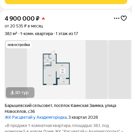
природой,
4 900 000
₽
от 20 535 ₽ в месяц
38,1 м²
1-комн. квартира
1 этаж из 17
новостройка
3D-тур
Барышевский сельсовет
,
посёлок Каинская Заимка
,
улица
Новосёлов
,
с36
ЖК Расцветай у Академгородка
, 3 квартал 2028
«В продаже 1-комнатная квартира, площадью 38.1, под
номером 5 в новом Доме ЖК "Расцветай у Академгородка".»