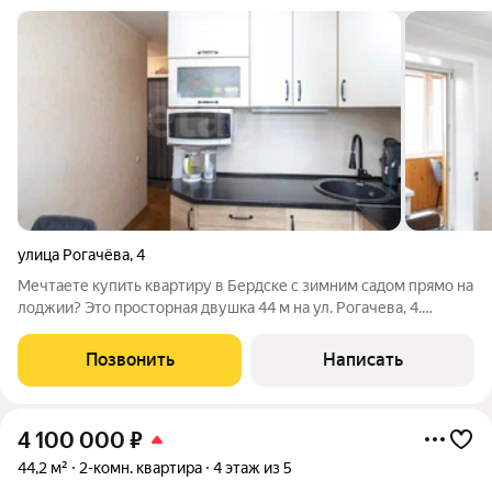
улица Рогачёва
,
4
Мечтаете купить квартиру в Бердске с зимним садом прямо на
лоджии? Это просторная двушка 44 м на ул. Рогачева, 4.
Главная фишка две застекленные лоджии, одна с теплым
полом (готовый кабинет или место для релакса круглый год).
Позвонить
Написать
Детали объекта: 2
4 100 000
₽
44,2 м²
2-комн. квартира
4 этаж из 5