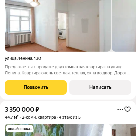
улица Ленина
,
130
Предлагается к продаже двухкомнатная квартира на улице
Ленина. Квартира очень светлая, теплая, окна во двор. Дорогу
не слышно совсем. Комнаты смежные (16,2 кв.м. и 10,2 кв.м.),
кухня 6,4 кв.м. Сан.узел совмещен. В доме газ, с продуманной
Позвонить
Написать
системой
3 350 000
₽
44,7 м²
2-комн. квартира
4 этаж из 5
онлайн показ