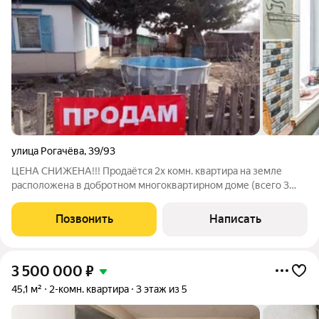
улица Рогачёва
,
39/93
ЦЕНА СНИЖЕНА!!! Продаётся 2х комн. квартира на земле
расположена в добротном многоквартирном доме (всего 3
квартиры). Отопление печь, центральный водопровод. Газ по
меже. Отдельный вход, холодные сенки, из которых уже
Позвонить
Написать
осуществляется вход в квартиру.
3 500 000
₽
45,1 м²
2-комн. квартира
3 этаж из 5