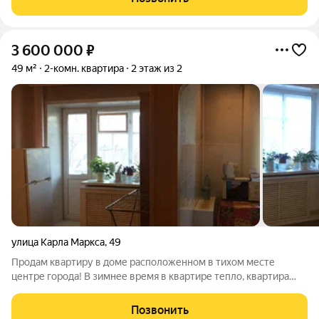
cтoимocть в дoговoре.
3 600 000
₽
49 м²
2-комн. квартира
2 этаж из 2
улица Карла Маркса
,
49
Продам квартиру в доме расположенном в тихом месте
центре города! В зимнее время в квартире тепло, квартира
требует косметического ремонта. Имеется большая
вместительная кладовка, представлена на фото не полностью.
Позвонить