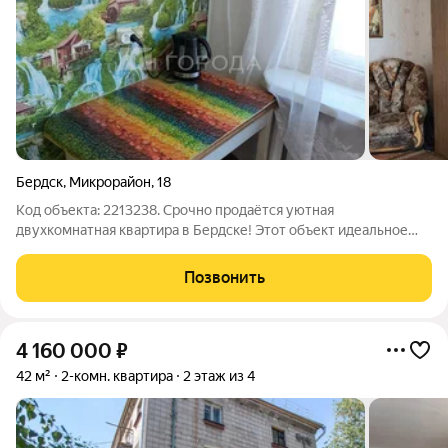
Бердск
,
Микрорайон
,
18
Код объекта: 2213238. Срочно продаётся уютная
двухкомнатная квартира в Бердске! Этот объект идеальное
решение для тех, кто ищет комфортное жильё по доступной
цене. Квартира расположена в микрорайоне по адресу: ул.
Позвонить
Микрорайон, д. 18. Дом построен в
4 160 000
₽
42 м²
2-комн. квартира
2 этаж из 4