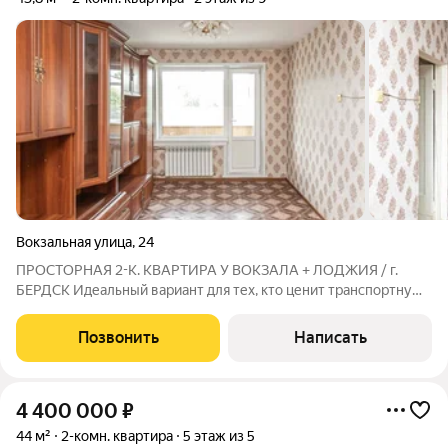
Вокзальная улица
,
24
ПРОСТОРНАЯ 2-К. КВАРТИРА У ВОКЗАЛА + ЛОДЖИЯ / г.
БЕРДСК Идеальный вариант для тех, кто ценит транспортную
доступность и уют без лишнего хлама. Эта светлая квартира на
комфортном втором этаже полностью готова к вашему
Позвонить
Написать
дизайн-проекту: старая мебель
4 400 000
₽
44 м²
2-комн. квартира
5 этаж из 5