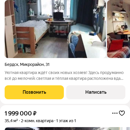
Бердск
,
Микрорайон
,
31
Уютная квартира ждёт своих новых хозяев! Здесь продуманно
всё до мелочей: светлая и тёплая квартира расположена вдали
от шумной дороги, а окна выходят во двор тишина и
спокойствие гарантированы. После удачной перепланировки
Позвонить
Написать
из 2комнатной получилась
1 999 000
₽
35,4 м²
2-комн. квартира
1 этаж из 1