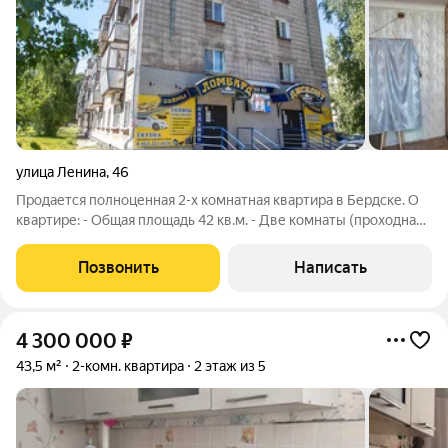
улица Ленина
,
46
Продается полноценная 2-х комнатная квартира в Бердске. О
квартире: - Общая площадь 42 кв.м. - Две комнаты (проходная
17,7 кв.м. и изолированная 10,2 кв.м.) и кухня. Все правильной
прямоугольной формы, что позволяет эффективно
Позвонить
Написать
использовать все
4 300 000
₽
43,5 м²
2-комн. квартира
2 этаж из 5