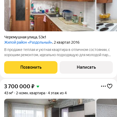
Черемушная улица
,
53к1
Жилой район «Раздольный»
, 2 квартал 2016
В продаже теплая и уютная квартира в отличном состоянии, с
хорошим ремонтом, идеально подходящую для молодой пары.
В квартире две изолированные комнаты, просторная кухня. Во
дворе большая детская площадка. Район активно развивается.
Позвонить
Написать
Рядом с домом
3 700 000
₽
43 м²
2-комн. квартира
4 этаж из 4