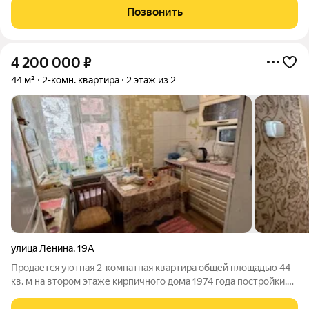
доступность. Большой грузопассажирский лифт. Большая (не
Позвонить
застеклена)шириной на кухню и
4 200 000
₽
44 м²
2-комн. квартира
2 этаж из 2
улица Ленина
,
19А
Продается уютная 2-комнатная квартира общей площадью 44
кв. м на втором этаже кирпичного дома 1974 года постройки.
Жилая площадь составляет 27 кв. м, кухня 7 кв. м. Окна