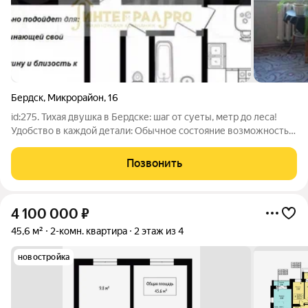
Бердск
,
Микрорайон
,
16
id:275. Тихая двушка в Бердске: шаг от суеты, метр до леса!
Удобство в каждой детали: Обычное состояние возможность
сделать ремонт по своему вкусу! Кухня и санузел ждут ваших
дизайнерских решений. Окна ПВХ тепло и тишина в любое
Позвонить
время года!
4 100 000
₽
45,6 м²
2-комн. квартира
2 этаж из 4
новостройка