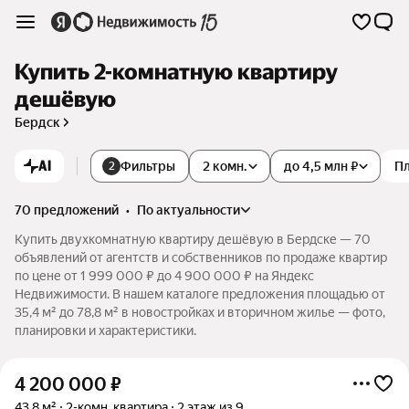
Купить 2-комнатную квартиру
дешёвую
Бердск
AI
Фильтры
2 комн.
до 4,5 млн ₽
П
2
70 предложений
•
по актуальности
Купить двухкомнатную квартиру дешёвую в Бердске — 70
объявлений от агентств и собственников по продаже квартир
по цене от 1 999 000 ₽ до 4 900 000 ₽ на Яндекс
Недвижимости. В нашем каталоге предложения площадью от
35,4 м² до 78,8 м² в новостройках и вторичном жилье — фото,
планировки и характеристики.
4 200 000
₽
43,8 м²
2-комн. квартира
2 этаж из 9