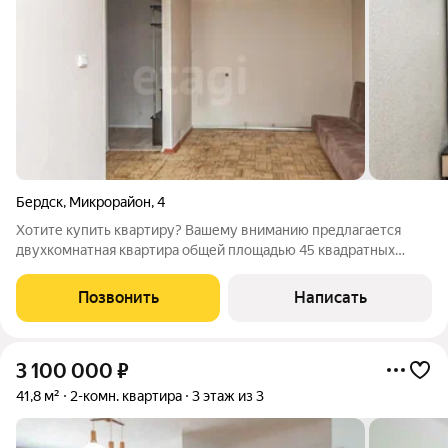
Бердск
,
Микрорайон
,
4
Хотите купить квартиру? Вашему вниманию предлагается
двухкомнатная квартира общей площадью 45 квадратных
метров. Объект имеет удачное месторасположение: - В семи
минутах ходьбы находится детский сад и школа № 11; - В пяти
Позвонить
Написать
минутах ходьбы - различные
3 100 000
₽
41,8 м²
2-комн. квартира
3 этаж из 3