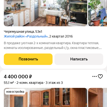
Черемушная улица
,
53к1
Жилой район «Раздольный»
, 2 квартал 2016
В продаже уютная 2-х комнатная квартира. Квартира теплая,
комнаты изолированные, раздельный с/у, окна пластиковые,
дверь железная. Meбeль оcтaетcя по договоpенноcти. В
непосредственной близости остановка общественного
Позвонить
Написать
транспорта. Вся инфраструктура в
4 400 000
₽
55,1 м²
2-комн. квартира
3 этаж из 3
новостройка