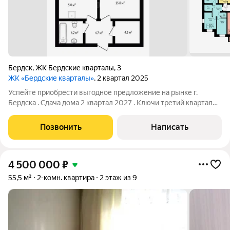
Бердск
,
ЖК Бердские кварталы
,
3
ЖК «Бердские кварталы»
, 2 квартал 2025
Успейте приобрести выгодное предложение на рынке г.
Бердска . Сдача дома 2 квартал 2027 . Ключи третий квартал
2027.Подходит под семейную ипотеку 6% Квартир в наличии
мало! Ремонт: предчистовая отделка, электричество
Позвонить
Написать
заведено, проводка выполнена.
4 500 000
₽
55,5 м²
2-комн. квартира
2 этаж из 9