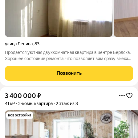
улица Ленина
,
83
Продается уютная двухкомнатная квартира в центре Бердска.
Хорошее состояние ремонта, что позволяет вам сразу въехать
и жить без дополнительных вложений. Планировка удобная и
функциональная: одна из комнат разделена перегородкой.
Позвонить
Кухня просторная, где
3 400 000
₽
41 м²
2-комн. квартира
2 этаж из 3
новостройка