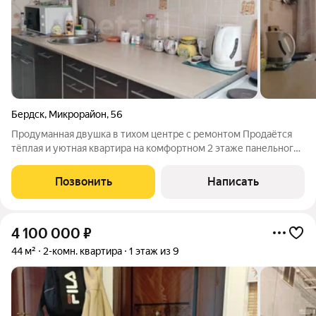
Бердск
,
Микрорайон
,
56
Продуманная двушка в тихом центре с ремонтом Продаётся
тёплая и уютная квартира на комфортном 2 этаже панельного
дома. Здесь выполнен косметический ремонт можно сразу
заезжать и наслаждаться жизнью без лишних хлопот. Удачная
Позвонить
Написать
планировка без лишних
4 100 000
₽
44 м²
2-комн. квартира
1 этаж из 9