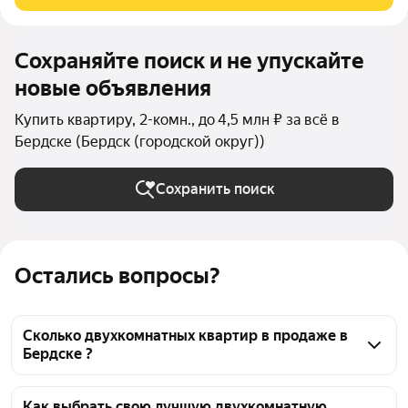
Подходит под все виды расчета,
Сохраняйте поиск и не упускайте
новые объявления
Купить квартиру, 2-комн., до 4,5 млн ₽ за всё в
Бердске (Бердск (городской округ))
Сохранить поиск
Остались вопросы?
Сколько двухкомнатных квартир в продаже в
Бердске ?
На Яндекс Недвижимости в продаже в Бердске 70 
двухкомнатных квартир, из них 69 объявлений от 
Как выбрать свою лучшую двухкомнатную