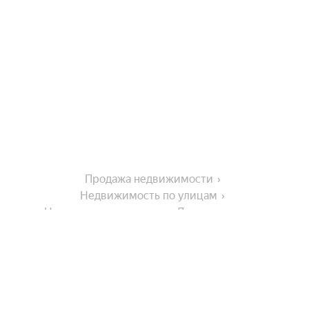
Продажа недвижимости
Недвижимость по улицам
Недвижимость по улице Деповская улица
Города в области
Ейск