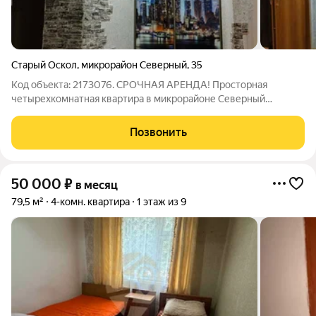
Старый Оскол
,
микрорайон Северный
,
35
Код объекта: 2173076. СРОЧНАЯ АРЕНДА! Просторная
четырехкомнатная квартира в микрорайоне Северный
г.Старый Оскол. Квартира расположена на втором этаже
пятиэтажного, жилого дома. В квартире выполнен
Позвонить
косметический ремонт, имеется вся необходимая для
50 000
₽
в месяц
79,5 м²
4-комн. квартира
1 этаж из 9