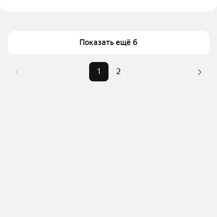
выбранном районе
Цена за квадратный метр
237 — 694 ₽
Помимо удобной сортировки по цене аренды вы 
Площадь
60 — 144 м²
можете отсортировать результаты по стоимости 
квадратного метра или площади
Показать ещё 6
1
2