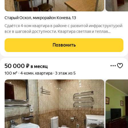
Старый Оскол
,
микрорайон Конева
,
13
Сдаётся 4-ком квартира в районе с развитой инфраструктурой
все в шаговой доступности. Квартира светлая и теплая
имеется вся необходимая мебель и техника для комфортного
проживания. Оплата 35+ все квитанции. Агентство
Позвонить
недвижимости полного цикла: -
50 000
₽
в месяц
100 м²
4-комн. квартира
3 этаж из 5