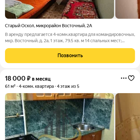
Старый Оскол
,
микрорайон Восточный
,
2А
В аренду предлагается 4-комн.квартира для командировочных,
мкр. Восточный, д. 2а, 1 этаж, 79.5 кв. м 14 спальных мест;
Необходимая мебель и техника для проживания.
Инфраструктура: Автобусная остановка; Продуктовые
Позвонить
магазины. Стоимость аренды: 50 000
18 000
₽
в месяц
61 м²
4-комн. квартира
4 этаж из 5