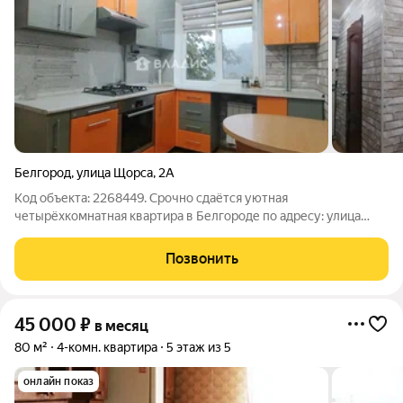
Белгород
,
улица Щорса
,
2А
Код объекта: 2268449. Срочно сдаётся уютная
четырёхкомнатная квартира в Белгороде по адресу: улица
Щорса, 2А. На автобусе 10 минут до центра города. Остановка
автобуса в любой конец города в 2 минутах от дома. Квартира
Позвонить
расположена на 4 этаже
45 000
₽
в месяц
80 м²
4-комн. квартира
5 этаж из 5
онлайн показ