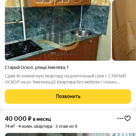
Старый Оскол
,
улица Хмелёва
,
1
Сдам 4х комнатную квартиру на длительный срок г. СТАРЫЙ
ОСКОЛ на ул. Хмелева д.1 Квартира без мебели ( только
кухонный гарнитур и газовая варочная панель).
Позвонить
40 000
₽
в месяц
74 м²
4-комн. квартира
3 этаж из 9