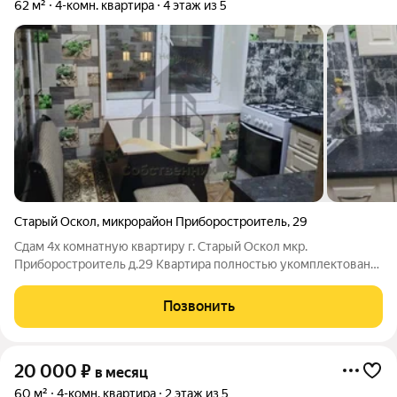
62 м²
4-комн. квартира
4 этаж из 5
Старый Оскол
,
микрорайон Приборостроитель
,
29
Сдам 4х комнатную квартиру г. Старый Оскол мкр.
Приборостроитель д.29 Квартира полностью укомплектована
мебелью и бытовой техникой. Сдается на длительный срок
аккуратной чистоплотной семье
Позвонить
20 000
₽
в месяц
60 м²
4-комн. квартира
2 этаж из 5