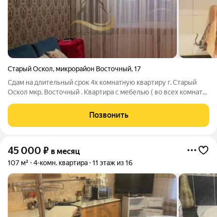
Старый Оскол
,
микрорайон Восточный
,
17
Сдам на длительный срок 4х комнатную квартиру г. Старый
Оскол мкр. Восточный . Квартира с мебелью ( во всех комнатах
) и бытовой техникой ( холодильник , свч печь , варочная
панель , духовой шкаф , стиральная машина , телевизор , эл.
Позвонить
чайник ,
45 000
₽
в месяц
107 м²
4-комн. квартира
11 этаж из 16