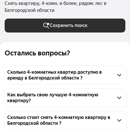
Снять квартиру, 4-комн. и более, рядом: лес в
Белгородской области
Сохранить поиск
Остались вопросы?
Сколько 4-комнатных квартир доступно в
аренду в Белгородской области ?
На Яндекс Недвижимости в Белгородской области 
доступно в аренду 30 4-комнатных квартир, из них 
Как выбрать свою лучшую 4-комнатную
квартиру?
26 объявлений от агентств
Чтобы снять 4-комнатную квартиру рядом с лесом, 
воспользуйтесь удобными фильтрами и 
Сколько стоит снять 4-комнатную квартиру в
Белгородской области ?
сортировкой для выбора среди предложений в 