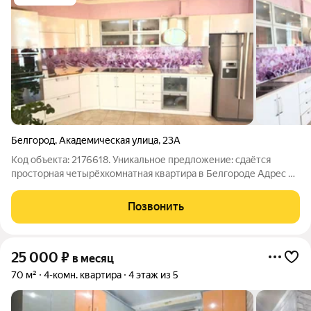
Белгород
,
Академическая улица
,
23А
Код объекта: 2176618. Уникальное предложение: сдаётся
просторная четырёхкомнатная квартира в Белгороде Адрес и
расположение: Россия, Белгород, Академическая улица, 23А.
Квартира расположена в районе с развитой инфраструктурой,
Позвонить
удобной транспортной
25 000
₽
в месяц
70 м²
4-комн. квартира
4 этаж из 5