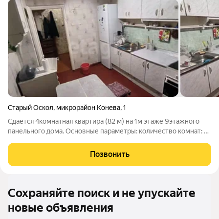
Старый Оскол
,
микрорайон Конева
,
1
Сдаётся 4комнатная квартира (82 м) на 1м этаже 9этажного
панельного дома. Основные параметры: количество комнат: 4
(изолированные); общая площадь: 82 м; площадь кухни: 12 м;
этаж: 1 из 9; санузел: раздельный; балкон: есть. Состояние и
Позвонить
оснащение:
Сохраняйте поиск и не упускайте
новые объявления