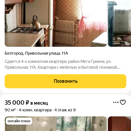
Белгород
,
Привольная улица
,
11А
Сдается 4-х комнатная квартира, район Мега Гринна, ул.
Привольная, 11А. Квартира с мебелью и бытовой техникой.
Возможно заселение мужчин (6 отдельных спальных мест) на
короткий срок (от 2-х месяцев). Оплата помесячно: 45 000
Позвонить
рублей. Дополнительно
35 000
₽
в месяц
90 м²
4-комн. квартира
4 этаж из 9
онлайн показ