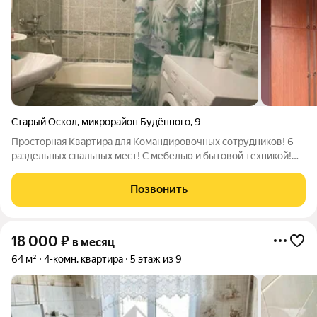
Старый Оскол
,
микрорайон Будённого
,
9
Просторная Квартира для Командировочных сотрудников! 6-
раздельных спальных мест! С мебелью и бытовой техникой!
есть все для комфортного проживания! цена: 35 тыс+сч
Позвонить
18 000
₽
в месяц
64 м²
4-комн. квартира
5 этаж из 9