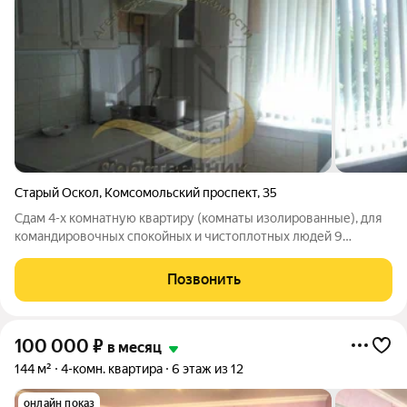
Старый Оскол
,
Комсомольский проспект
,
35
Сдам 4-х комнатную квартиру (комнаты изолированные), для
командировочных спокойных и чистоплотных людей 9
спальных мест. Квартира чистая, с мебелью и бытовой
техникой (микроволновая печь, холодильник, плита,
Позвонить
стиральная машинка, 4 телевизора, утюг),
100 000
₽
в месяц
144 м²
4-комн. квартира
6 этаж из 12
онлайн показ