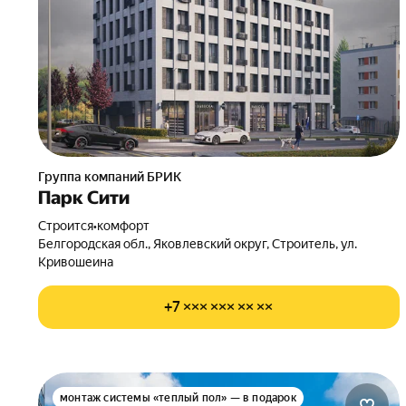
Группа компаний БРИК
Парк Сити
Строится
•
комфорт
Белгородская обл., Яковлевский округ, Строитель, ул.
Кривошеина
+7 ××× ××× ×× ××
монтаж системы «теплый пол» — в подарок