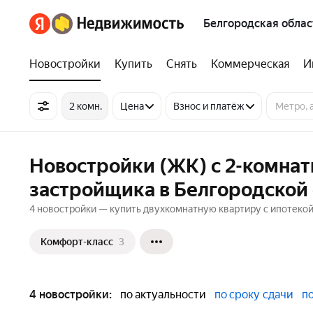
Белгородская облас
Новостройки
Купить
Снять
Коммерческая
И
2 комн.
Цена
Взнос и платёж
Новостройки (ЖК) с 2-комнат
застройщика в Белгородской
4 новостройки — купить двухкомнатную квартиру с ипотекой 
Комфорт-класс
3
4 новостройки:
по актуальности
по сроку сдачи
п