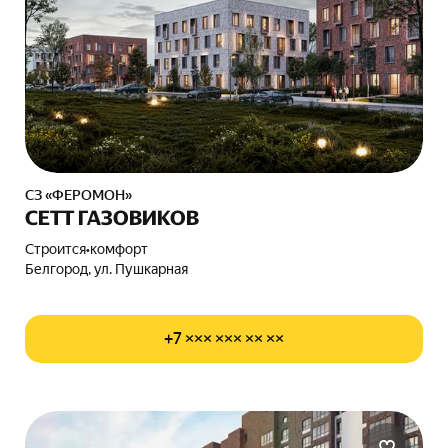
СЗ «ФЕРОМОН»
СЕТТ ГАЗОВИКОВ
Строится
•
комфорт
Белгород, ул. Пушкарная
+7 ××× ××× ×× ××