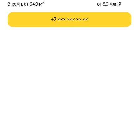
3-комн. от 64,9 м²
от 8,9 млн ₽
+7 ××× ××× ×× ××