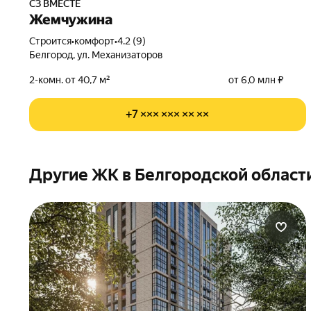
СЗ ВМЕСТЕ
Жемчужина
Строится
•
комфорт
•
4.2 (9)
Белгород, ул. Механизаторов
2-комн. от 40,7 м²
от 6,0 млн ₽
+7 ××× ××× ×× ××
Другие ЖК в Белгородской област