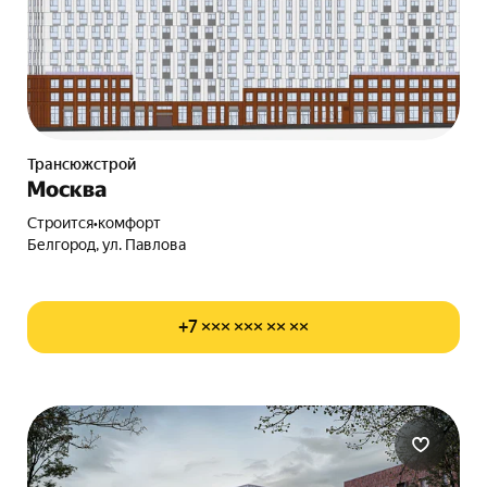
Трансюжстрой
Москва
Строится
•
комфорт
Белгород, ул. Павлова
+7 ××× ××× ×× ××