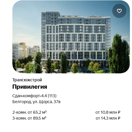
Трансюжстрой
Привилегия
Сдан
•
комфорт
•
4.4 (113)
Белгород, ул. Щорса, 37в
2-комн. от 65,2 м²
от 10,8 млн ₽
3-комн. от 89,5 м²
от 14,3 млн ₽