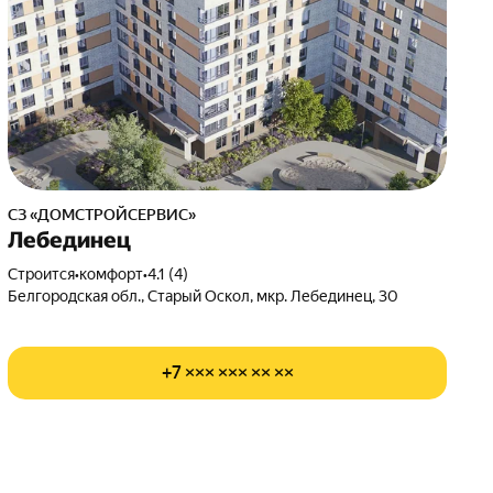
СЗ «ДОМСТРОЙСЕРВИС»
Лебединец
Строится
•
комфорт
•
4.1 (4)
Белгородская обл., Старый Оскол, мкр. Лебединец, 30
+7 ××× ××× ×× ××