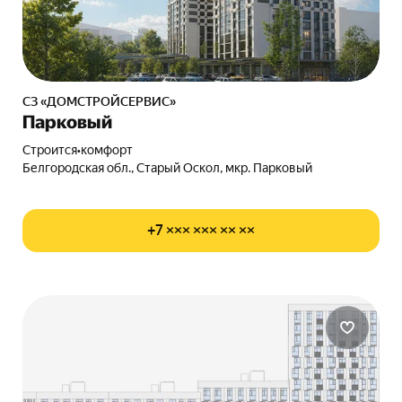
СЗ «ДОМСТРОЙСЕРВИС»
Парковый
Строится
•
комфорт
Белгородская обл., Старый Оскол, мкр. Парковый
+7 ××× ××× ×× ××