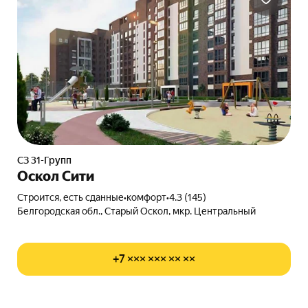
СЗ 31-Групп
Оскол Сити
Строится, есть сданные
•
комфорт
•
4.3 (145)
Белгородская обл., Старый Оскол, мкр. Центральный
+7 ××× ××× ×× ××