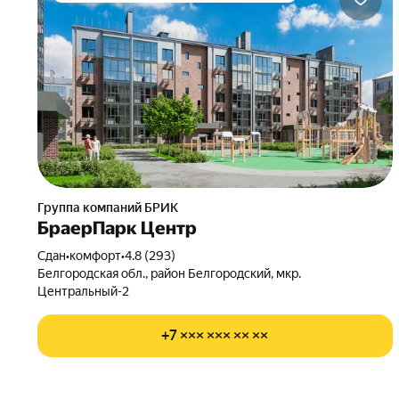
Группа компаний БРИК
БраерПарк Центр
Сдан
•
комфорт
•
4.8 (293)
Белгородская обл., район Белгородский, мкр.
Центральный-2
+7 ××× ××× ×× ××