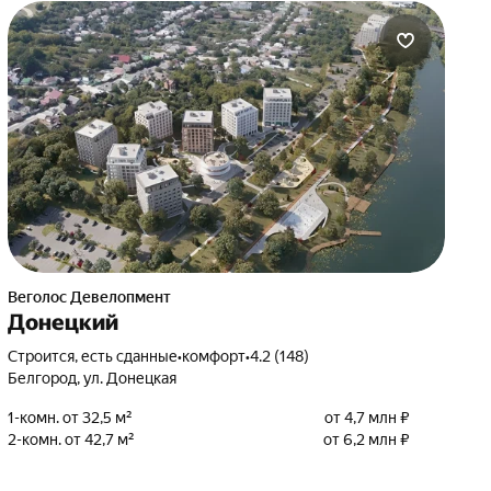
Веголос Девелопмент
Донецкий
Строится, есть сданные
•
комфорт
•
4.2 (148)
Белгород, ул. Донецкая
1-комн. от 32,5 м²
от 4,7 млн ₽
2-комн. от 42,7 м²
от 6,2 млн ₽