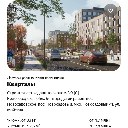
Домостроительная компания
Кварталы
Строится, есть сданные
•
эконом
•
3.9 (6)
Белогородская обл., Белгородский район, пос.
Новосадовское, пос. Новосадовый, мкр. Новосадовый 41, ул.
Майская
1-комн. от 33 м²
от 4,7 млн ₽
2-комн. от 52,5 м²
от 7,8 млн ₽