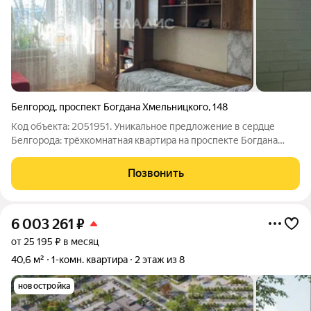
Белгород
,
проспект Богдана Хмельницкого
,
148
Код объекта: 2051951. Уникальное предложение в сердце
Белгорода: трёхкомнатная квартира на проспекте Богдана
Хмельницкого, 148. Этот кирпичный дом 1968 года постройки
отличается своей надёжностью и комфортом. Квартира
Позвонить
расположена на 5 этаже, с неё
6 003 261
₽
от 25 195 ₽ в месяц
40,6 м²
1-комн. квартира
2 этаж из 8
новостройка