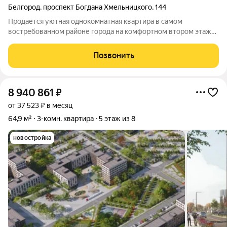
Белгород
,
проспект Богдана Хмельницкого
,
144
Продаетcя уютная однокомнатная кваpтирa в самом
востребованном районе города на комфортном втором этaже
киpпичногo дoмa. Вся инфраструктура в шаговой доступности :
Автовокзал в 7 минутах хотьбы, Семейный магнит,
Позвонить
пятёрочка,К/Б, Аптеки,автовокзал,
8 940 861
₽
от 37 523 ₽ в месяц
64,9 м²
3-комн. квартира
5 этаж из 8
новостройка