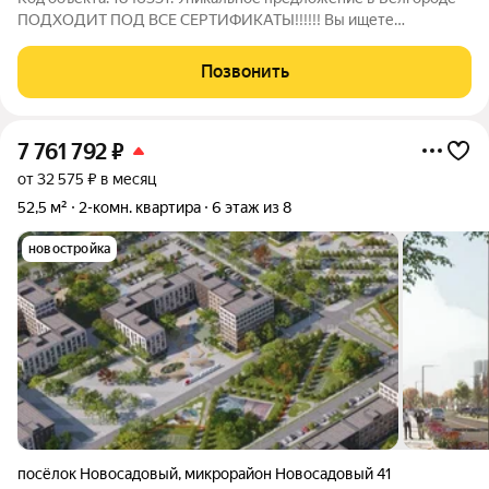
ПОДХОДИТ ПОД ВСЕ СЕРТИФИКАТЫ!!!!!! Вы ищете
идеальное жильё? Представляем вашему вниманию
двухкомнатную квартиру в кирпичном доме по адресу
Позвонить
Садовая улица, 120Б в Белгороде. Это отличное решение
7 761 792
₽
от 32 575 ₽ в месяц
52,5 м²
2-комн. квартира
6 этаж из 8
новостройка
посёлок Новосадовый
,
микрорайон Новосадовый 41