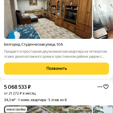
Белгород
,
Студенческая улица
,
10А
Продается просторная двухкомнатная квартира на четвертом
этаже девятиэтажного дома в престижном районе рядом с
Кооперативным иснтитутом (БУКЭП). Квартира находится в
хорошем жилом состоянии: косметический ремонт.
Позвонить
Помещения светлые, ухоженные и готовы
5 068 533
₽
от 21 272 ₽ в месяц
34,3 м²
1-комн. квартира
5 этаж из 8
новостройка