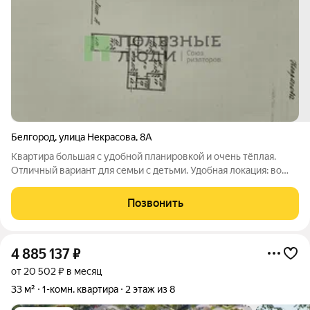
Белгород
,
улица Некрасова
,
8А
Квартира большая с удобной планировкой и очень тёплая.
Отличный вариант для семьи с детьми. Удобная локация: во
дворе - детская и спортивная площадки, клумбы с цветами.
Рядом школа и садик. В щаговой доступности: продуктовые и
Позвонить
промышленные магазины,
4 885 137
₽
от 20 502 ₽ в месяц
33 м²
1-комн. квартира
2 этаж из 8