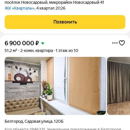
посёлок Новосадовый
,
микрорайон Новосадовый 41
ЖК «Кварталы»
, 4 квартал 2026
Позвонить
6 900 000
₽
51,2 м²
2-комн. квартира
1 этаж из 10
Белгород
,
Садовая улица
,
120Б
Код объекта: 1846331. Уникальное предложение в Белгороде