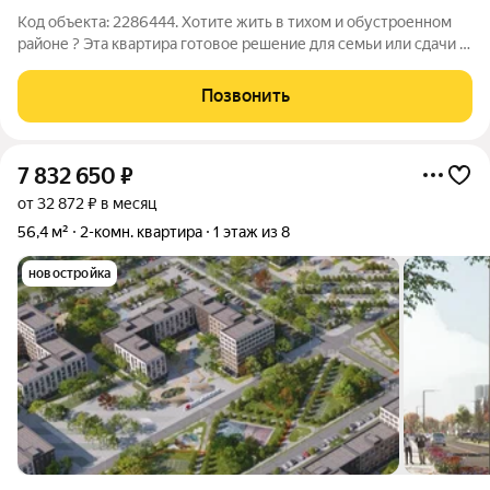
Код объекта: 2286444. Хотите жить в тихом и обустроенном
районе ? Эта квартира готовое решение для семьи или сдачи в
аренду. Характеристики объекта: Планировка: Комнаты
изолированные, «распашонка» (окна на две стороны) Этаж: 4
Позвонить
из 5 (не угловая, не
7 832 650
₽
от 32 872 ₽ в месяц
56,4 м²
2-комн. квартира
1 этаж из 8
новостройка