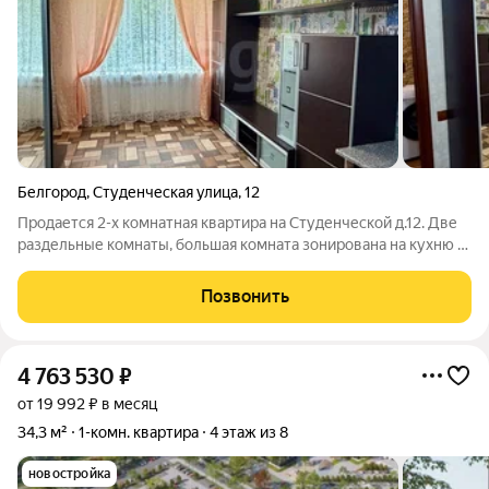
Белгород
,
Студенческая улица
,
12
Продается 2-х комнатная квартира на Студенческой д.12. Две
раздельные комнаты, большая комната зонирована на кухню и
гостиную. Спальня (или детская) отдельно. Раздельный
сан.узел: в ванной установлена 1.5 м. ванная и умывальник.
Позвонить
Есть место под
4 763 530
₽
от 19 992 ₽ в месяц
34,3 м²
1-комн. квартира
4 этаж из 8
новостройка