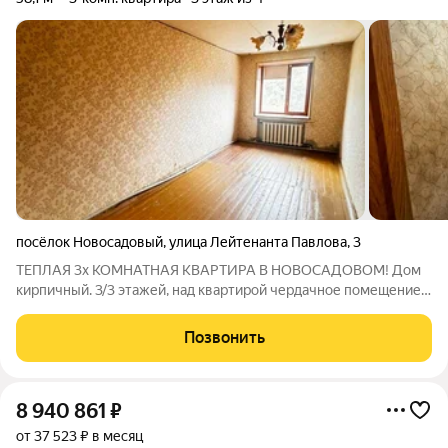
посёлок Новосадовый
,
улица Лейтенанта Павлова
,
3
ТЕПЛАЯ 3х КОМНАТНАЯ КВАРТИРА В НОВОСАДОВОМ! Дом
кирпичный. 3/3 этажей, над квартирой чердачное помещение.
Вместе с квартирой остаётся хорошая стиральная машинка и
холодильник! Планировка: две изолированные комнаты,
Позвонить
проходная гостиная, раздельный
8 940 861
₽
от 37 523 ₽ в месяц