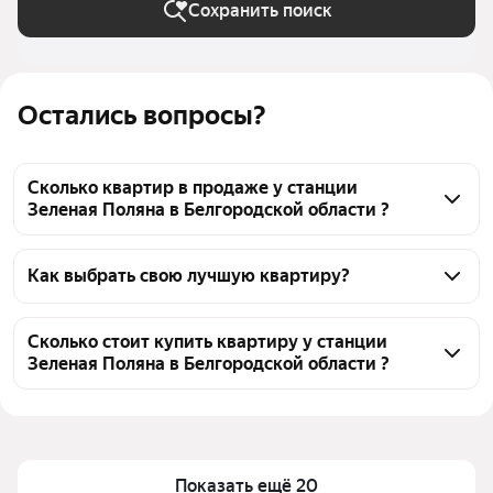
Сохранить поиск
Остались вопросы?
Сколько квартир в продаже у станции
Зеленая Поляна в Белгородской области ?
На Яндекс Недвижимости в продаже у станции 
Зеленая Поляна в Белгородской области 170 
Как выбрать свою лучшую квартиру?
квартир, из них 1 объявление от собственников, 83 
Чтобы купить квартиру в кирпичном доме у 
объявления от агентств, 86 объявлений от 
станции Зеленая Поляна, воспользуйтесь тепловой 
Сколько стоит купить квартиру у станции
застройщиков
Зеленая Поляна в Белгородской области ?
картой для оценки инфраструктуры и 
транспортной доступности в выбранном районе у 
Цена за 
63 683 — 189 189 ₽
станции Зеленая Поляна в Белгородской области
квадратный 
Для легкого выбора подходящей квартиры в 
метр
верхней части страницы есть самые частые 
Показать ещё 20
Площадь
11 — 161 м²