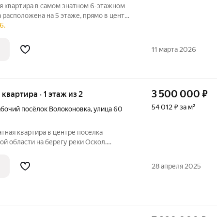
я квартира в самом знатном 6-этажном
а расположена на 5 этаже, прямо в центре
6.
и даже для вечеринки с друзьями.
11 марта 2026
3 500 000
₽
я квартира · 1 этаж из 2
54 012 ₽ за м²
абочий посёлок Волоконовка
,
улица 60
тная квартира в центре поселка
й области на берегу реки Оскол.
ервом этаже двухэтажного дома с
ок, земля под домом в собственности.
28 апреля 2025