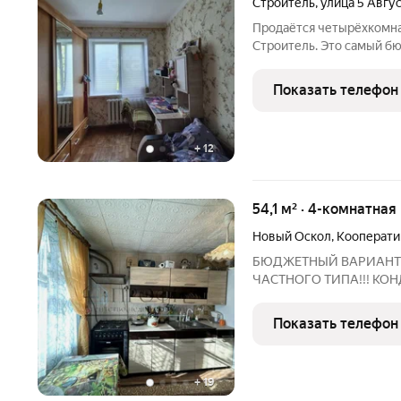
Строитель
,
улица 5 Авгу
Продаётся четырёхкомна
Строитель. Это самый б
данного населённого пун
находится в шаговой дос
Показать телефон
Объект требует
+
12
54,1 м² · 4-комнатная
Новый Оскол
,
Кооперати
БЮДЖЕТНЫЙ ВАРИАНТ
ЧАСТНОГО ТИПА!!! КОН
продаже квартиру с инд
расположенную в 10-ти м
Показать телефон
общей площадью 54,1кв.
+
19