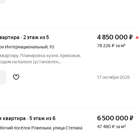
4 850 000
₽
квартира · 2 этаж из 5
78 226 ₽ за м²
он Интернациональный
,
10
вартиру. Планировка: кухня, прихожая,
ыходом на балкон (установлен
ованных комнаты. Выполнен
литы и выровнены полы, окна ПВХ,
17 октября 2025
ена
6 500 000
₽
я квартира · 5 этаж из 6
47 480 ₽ за м²
абочий посёлок Ровеньки
,
улица Степана