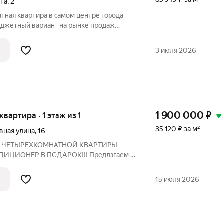
ста
,
2
тная квартира в самом центре города
юджетный вариант на рынке продаж
кта. Вся необходимая инфраструктура
тупности. Документы готовы к сделке.
3 июля 2026
1 900 000
₽
 квартира · 1 этаж из 1
35 120 ₽ за м²
вная улица
,
16
 ЧЕТЫРЕХКОМНАТНОЙ КВАРТИРЫ
ДИЦИОНЕР В ПОДАРОК!!! Предлагаем к
ивидуальным отоплением,
инутах ходьбы от центра г. Новый Оскол,
15 июля 2026
м. Дом кирпичный,