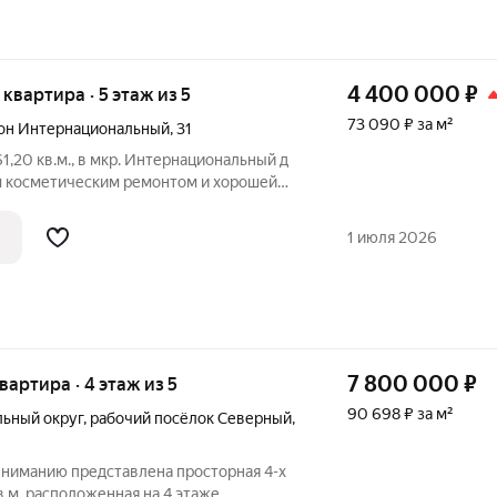
4 400 000
₽
я квартира · 5 этаж из 5
73 090 ₽ за м²
он Интернациональный
,
31
1,20 кв.м., в мкр. Интернациональный д
ым косметическим ремонтом и хорошей
ы изолированы, раздельный санузел,
итального ремонта, расположен в
1 июля 2026
7 800 000
₽
квартира · 4 этаж из 5
90 698 ₽ за м²
ьный округ
,
рабочий посёлок Северный
,
вниманию представлена просторная 4-х
в м, расположенная на 4 этаже