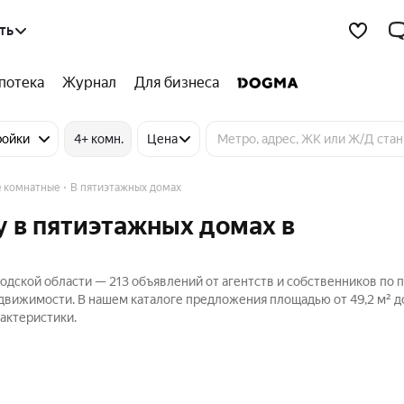
ть
потека
Журнал
Для бизнеса
ройки
4+ комн.
Цена
е комнатные
В пятиэтажных домах
 в пятиэтажных домах в
одской области — 213 объявлений от агентств и собственников по 
движимости. В нашем каталоге предложения площадью от 49,2 м² до
актеристики.