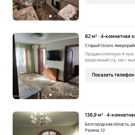
+
15
62 м² · 4-комнатная 
Старый Оскол
,
микрорай
Продам отличную 4-ную к
раздельный с/у, зал с в
кондиционер), 3 изолир
качественный ремонт, за
Показать телефон
балкон застеклен, замен
+
12
136,9 м² · 4-комнатна
Белгородская область
,
р
Разина
,
12