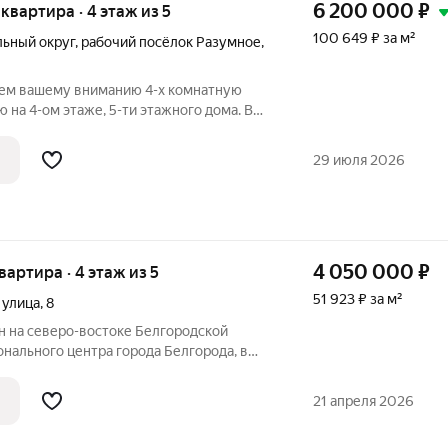
6 200 000
₽
я квартира · 4 этаж из 5
100 649 ₽ за м²
ьный округ
,
рабочий посёлок Разумное
,
аем вашему вниманию 4-х комнатную
 на 4-ом этаже, 5-ти этажного дома. В
ственный ремонт: выровнены полы и
ка , трубы отопления и водопровода .
29 июля 2026
4 050 000
₽
квартира · 4 этаж из 5
51 923 ₽ за м²
 улица
,
8
н на северо-востоке Белгородской
ионального центра города Белгорода, в
м от города Воронеж. Удобное
ие позволяет добраться до
21 апреля 2026
около 2