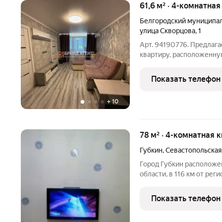
61,6 м² · 4-комнатна
Белгородский муниципал
улица Скворцова
,
1
Арт. 94190776. Предлаг
квартиру, расположенную
квартире выполнен каче
стены, заменена электри
Показать телефон
Заменены окна ,
+
10
78 м² · 4-комнатная 
Губкин
,
Севастопольская
Город Губкин расположе
области, в 116 км от рег
120 км от г Курск, 140 к
географическое положен
Показать телефон
вышеуказанных пунктов 