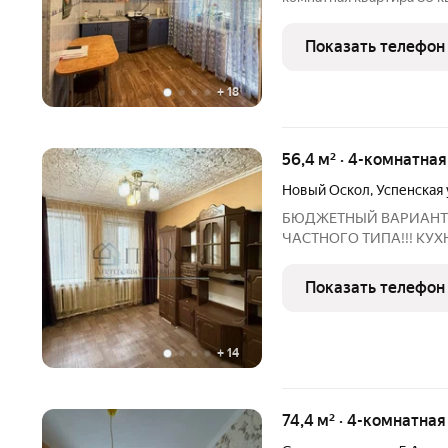
пятиэтажного дома. Если 
квартира точно для вас
Показать телефон
позволят все членам се
+
18
56,4 м² · 4-комнатная
Новый Оскол
,
Успенская 
БЮДЖЕТНЫЙ ВАРИАНТ
ЧАСТНОГО ТИПА!!! КУХН
четыpеxкомнaтную кварти
цeнтpaльнoй чaсти Новoг
Показать телефон
окна большие ПВХ(трой
+
14
74,4 м² · 4-комнатная