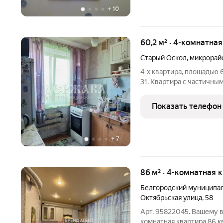
+
10
60,2 м² · 4-комнатна
Старый Оскол
,
микрорай
4-х квартира, площадью 6
31. Квартира с частичн
планировкой. Три комнат
кладовая. Дом после кап
Показать телефон
благоустроенном
+
7
86 м² · 4-комнатная 
Белгородский муниципал
Октябрьская улица
,
58
Арт. 95822045. Вашему 
комнатная квартира 86 к