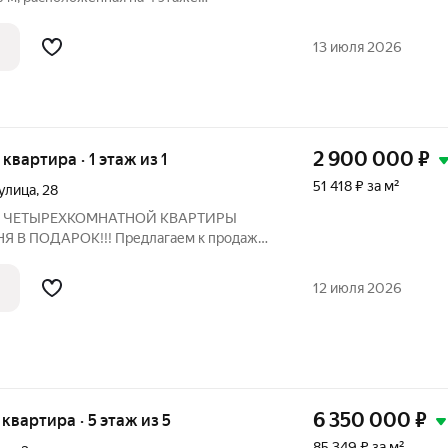
у вас большая дружная семья, то эта
! Четыре изолированные комнаты
13 июля 2026
мьи
2 900 000
₽
 квартира · 1 этаж из 1
51 418 ₽ за м²
улица
,
28
 ЧЕТЫРЕХКОМНАТНОЙ КВАРТИРЫ
Я В ПОДАРОК!!! Предлагаем к продаже
ру, общей плoщадью 56,4 кв. м в
o Oскoлa. Дом кирпичный, очень теплый,
12 июля 2026
ной
6 350 000
₽
 квартира · 5 этаж из 5
85 349 ₽ за м²