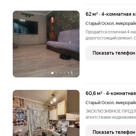
62 м² · 4-комнатная к
Старый Оскол
,
микрорай
Продаётся отличная 4-на
дорогостоящий ремонт.
двери в едином стиле, но
современный кафель, на
Показать телефон
кухонный гарнитур с
+
8
60,6 м² · 4-комнатна
Старый Оскол
,
микрорай
ЭКСКЛЮЗИВНОЕ ПРЕДЛО
агентствами недвижимос
покупка в ипотеку по ста
кв.м; Жилая - 44,38 кв.м; 
Показать телефон
10.54; Кухня 5,68