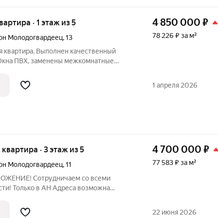
4 850 000
₽
вартира · 1 этаж из 5
78 226 ₽ за м²
он Молодогвардеец
,
13
я квартира. Выполнен качественный
 Окна ПВХ, заменены межкомнатные
вая входная дверь, новая сантехника,
тяжные потолки, ламинат. Остаётся
1 апреля 2026
4 700 000
₽
я квартира · 3 этаж из 5
77 583 ₽ за м²
он Молодогвардеец
,
11
ЖЕНИЕ! Сотрудничаем со всеми
ти! Только в АН Адреса возможна
вке от 13,25% !!! Общая площадь 60,58
Площадь комнат 17,22; 9,15 кв.м;7.47 кв.м;
22 июня 2026