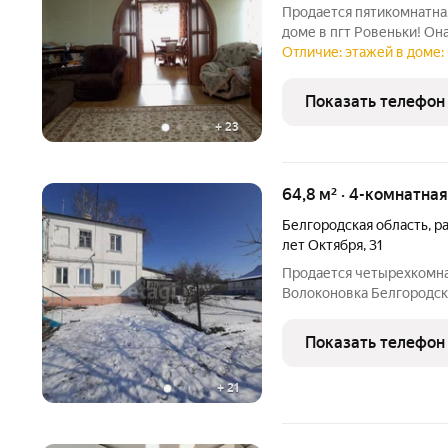
Продается пятикомнатна
доме в пгт Ровеньки! Он
города тут все под рукой. Общая площадь 136,9 м, так что места
Отличие: этажей в доме: 
хватает для всей семьи 
Показать телефон
+
23
64,8 м² · 4-комнатна
Белгородская область
,
р
лет Октября
,
31
Продается четырехкомна
Волоконовка Белгородско
Квартира находится на п
личным выходом на участ
Показать телефон
Материал стен кирпич.
+
21