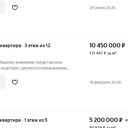
 и качественный ламинат в жилых зонах.
26 июля 2026
10 450 000
₽
 квартира · 3 этаж из 12
131 447 ₽ за м²
 Вашему вниманию представлена
 квартира с двумя изолированными
иной в самом сердце харьковской горы. в
гой дизайнерский ремонт с практичными
18 февраля 2026
5 200 000
₽
 квартира · 1 этаж из 5
84 829 ₽ за м²