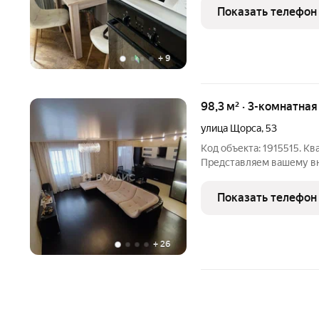
идеальным местом для к
Показать телефон
Общая информация -
+
9
98,3 м² · 3-комнатна
улица Щорса
,
53
Код объекта: 1915515. К
Представляем вашему в
трёхкомнатную квартиру
улица Щорса, 53. Этот к
Показать телефон
отличается высоким
+
26