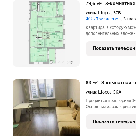
79,6 м² · 3-комнатная
улица Щорса
,
37В
ЖК «Привилегия»
, 3 ква
Квартира, в которую мож
дополнительных вложени
современных домов Харг
эксплуатируемая терраса
Показать телефон
город 11 этаж, панорамн
+
17
83 м² · 3-комнатная 
улица Щорса
,
56А
Продаётся просторная 3
Основные характеристики: 
Дом: кирпичный, тёплый
район, рядом есть всё 
Показать телефон
магазины,