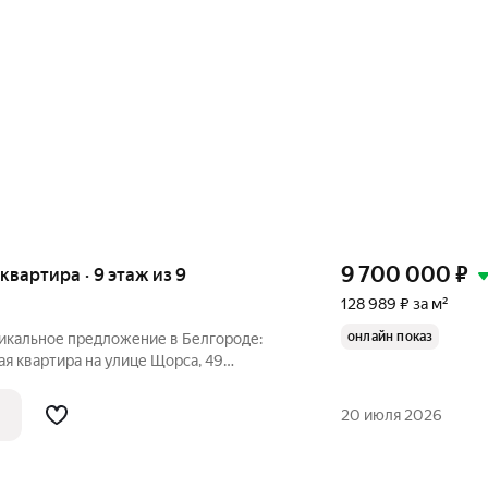
9 700 000
₽
 квартира · 9 этаж из 9
128 989 ₽ за м²
онлайн показ
никальное предложение в Белгороде:
я квартира на улице Щорса, 49
мьи! Продаётся трёхкомнатная квартира
девятом этаже девятиэтажного
20 июля 2026
ода