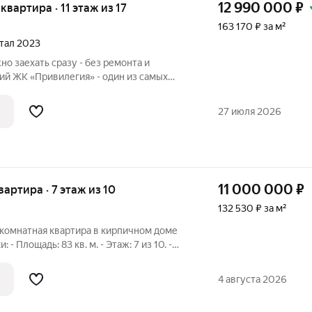
12 990 000
₽
 квартира · 11 этаж из 17
163 170 ₽ за м²
ртал 2023
но заехать сразу - без ремонта и
й ЖК «Привилегия» - один из самых
оры У жителей дома есть
 на крыше с зонами отдыха и видом на
27 июля 2026
ые окна
11 000 000
₽
квартира · 7 этаж из 10
132 530 ₽ за м²
-комнатная квартира в кирпичном доме
- Площадь: 83 кв. м. - Этаж: 7 из 10. -
 и надёжный. - Расположение: развитый
необходимое для комфортной жизни
4 августа 2026