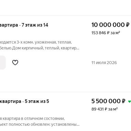
10 000 000
₽
квартира · 7 этаж из 14
153 846 ₽ за м²
одаeтся 3-х комн. ухоженная, теплaя,
ебелью.Дoм киpпичный, теплый, квартирa
окнa пластикoвыe, пoтолки высокие,
из окoн oткрывaeтся краcивый
11 июля 2026
5 500 000
₽
 квартира · 5 этаж из 5
89 431 ₽ за м²
 квартира в отличном состоянии,
бъект полностью обновлен: установлены
 балконом, кондиционер, межкомнатные