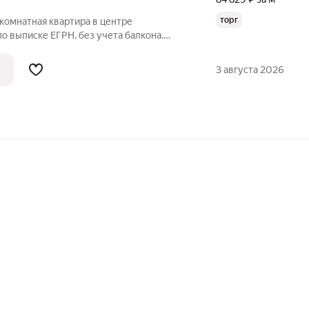
торг
комнатная квартира в центре
по выписке ЕГРН, без учета балкона.
ртира чистая, но требующая ремонта.
для расширения жилплощади и
3 августа 2026
нерских