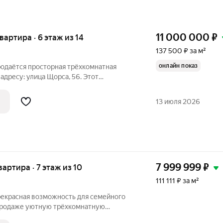
11 000 000
₽
квартира · 6 этаж из 14
137 500 ₽ за м²
онлайн показ
родаётся просторная трёхкомнатная
адресу: улица Щорса, 56. Этот
а постройки отличается высоким
а и комфортом для жильцов. Квартира
13 июля 2026
7 999 999
₽
квартира · 7 этаж из 10
111 111 ₽ за м²
рекрасная возможность для семейного
продаже уютную трёхкомнатную
 49 в Белгороде. Эта квартира станет