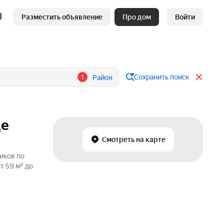
Разместить объявление
Про дом
Войти
1
Сохранить поиск
Район
це
Смотреть на карте
иков по
т 59 м² до