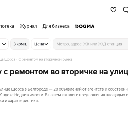
потека
Журнал
Для бизнеса
3 комн.
Цена
ца Щорса
С ремонтом на вторичном рынке
 с ремонтом во вторичке на ули
улице Щорса в Белгороде — 28 объявлений от агентств и собственн
а Яндекс Недвижимости. В нашем каталоге предложения площадью о
ки и характеристики.