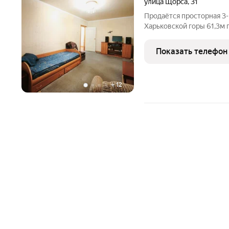
улица Щорса
,
31
Продаётся просторная 3-
Харьковской горы 61,3м 
Балкон узаконен, 3м Ква
Отличная возможность 
Показать телефон
воплощения своих дизай
+
12