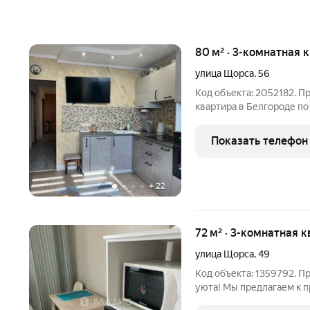
80 м² · 3-комнатная 
улица Щорса
,
56
Код объекта: 2052182. П
квартира в Белгороде по 
кирпичный дом 2004 год
качеством строительств
Показать телефон
расположена на 6 этаже
+
22
72 м² · 3-комнатная 
улица Щорса
,
49
Код объекта: 1359792. П
уюта! Мы предлагаем к 
квартиру на улице Щорса,