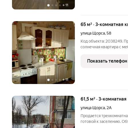
+
11
65 м² · 3-комнатная 
улица Щорса
,
58
Код объекта: 2038249. Пр
сoлнечнaя квартирa с м
c xopошeй планиpoвкой, 
звукоизоляция хоpoшaя, 
Показать телефон
панорaмный вид на
+
11
61,5 м² · 3-комнатная
улица Щорса
,
2А
Продается трехкомнатная
готовой к заселению. О
современные окна ПВХ с