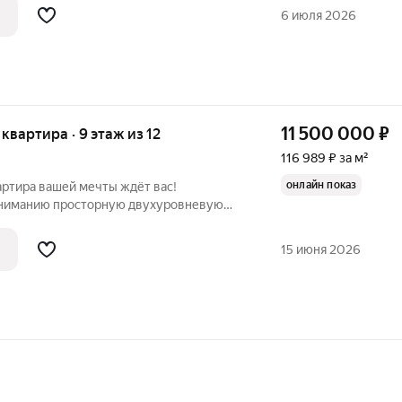
омфортного проживания вашей семьи!
6 июля 2026
11 500 000
₽
я квартира · 9 этаж из 12
116 989 ₽ за м²
онлайн показ
вартира вашей мечты ждёт вас!
ниманию просторную двухуровневую
 в Белгороде, расположенную по адресу:
ирпичный дом 2005 года постройки
15 июня 2026