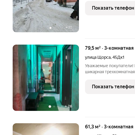
двери из массива дерева
Показать телефон
Кухня, ванная
+
18
79,5 м² · 3-комнатная
улица Щорса
,
45Дк1
Уважаемые покупатели!
шикарная трехкомнатная
комнатами и кухней-гост
квартире выполнен доро
Показать телефон
и долговечными
+
26
61,3 м² · 3-комнатная