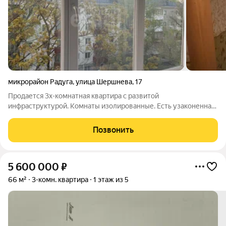
микрорайон Радуга
,
улица Шершнева
,
17
Продается 3х-комнатная квартира с развитой
инфраструктурой. Комнаты изолированные. Есть узаконенная
перепланировка благодаря которой разграничены гостевая и
спальная зоны. Удобное расположение ( школа, 2 д/с,
Позвонить
остановка общественного транспорта,
5 600 000
₽
66 м²
3-комн. квартира
1 этаж из 5