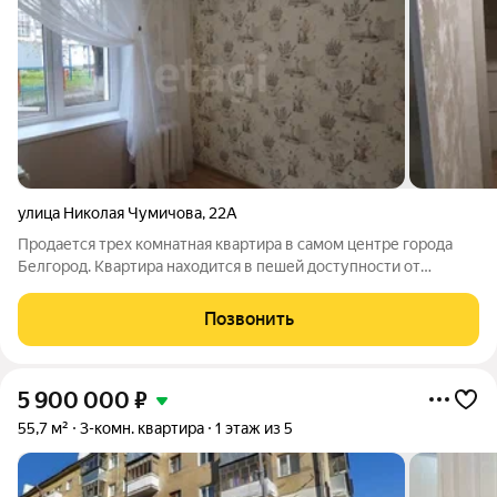
улица Николая Чумичова
,
22А
Продается трех комнатная квартира в самом центре города
Белгород. Квартира находится в пешей доступности от
Соборной площади и Драматического театра. На против дома
Администрация города Белгорода. Рядом магазины, банки,
Позвонить
аптеки. Остановка
5 900 000
₽
55,7 м²
3-комн. квартира
1 этаж из 5