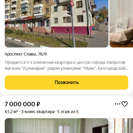
проспект Славы
,
76/9
Продаётся 3-х комнатная квартира в центре города. Напротив
магазин "Кулинария", рядом универмаг "Маяк", Белгородский
Арбат. Квартира расположена на 1 этаже 5 этажного
кирпичного дома. Дом после капитального ремонта.
Позвонить
Придомовая территория
7 000 000
₽
61,2 м²
3-комн. квартира
5 этаж из 5