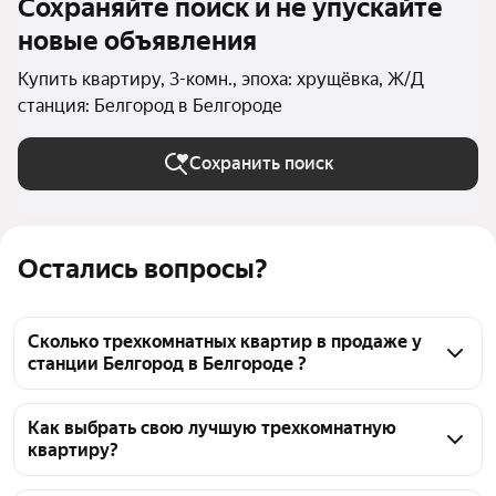
Сохраняйте поиск и не упускайте
новые объявления
Купить квартиру, 3-комн., эпоха: хрущёвка, Ж/Д
станция: Белгород в Белгороде
Сохранить поиск
Остались вопросы?
Сколько трехкомнатных квартир в продаже у
станции Белгород в Белгороде ?
На Яндекс Недвижимости в продаже у станции 
Белгород в Белгороде 48 трехкомнатных квартир, 
Как выбрать свою лучшую трехкомнатную
квартиру?
из них 48 объявлений от агентств
Чтобы купить 3-комнатную квартиру в хрущёвке у 