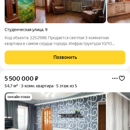
Студенческая улица
,
9
Код объекта: 2252988. Продается светлая 3-комнатная
квартира в самом сердце города. Инфраструктура 10/10
ПОДХОДИТ ПОД ВСЕ СЕРТИФИКАТЫ!!! Главное о квартире:
Этаж: 1 (удобно для семьи с детьми и пожилых людей)
Позвонить
Потолки: Высокие (много воздуха и
5 500 000
₽
54,7 м²
3-комн. квартира
5 этаж из 5
онлайн показ