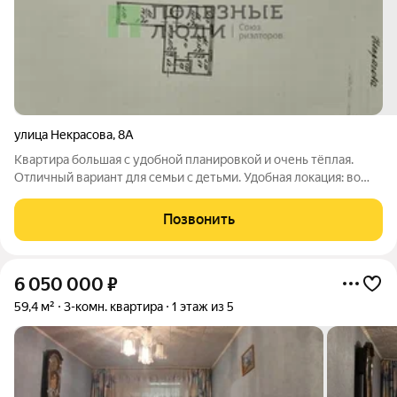
улица Некрасова
,
8А
Квартира большая с удобной планировкой и очень тёплая.
Отличный вариант для семьи с детьми. Удобная локация: во
дворе - детская и спортивная площадки, клумбы с цветами.
Рядом школа и садик. В щаговой доступности: продуктовые и
Позвонить
промышленные магазины,
6 050 000
₽
59,4 м²
3-комн. квартира
1 этаж из 5