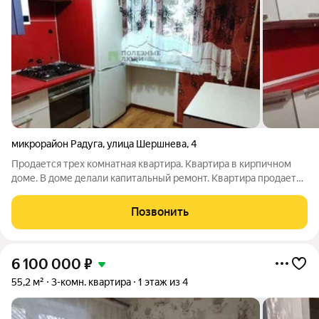
микрорайон Радуга
,
улица Шершнева
,
4
Продается трех комнатная квартира. Квартира в кирпичном
доме. В доме делали капитальный ремонт. Квартира продается
с мебельной комплектацией, кухонным гарнитуром и
техникой. В кварите косметический ремонт. Вокруг дома
Позвонить
развитая инфраструктура, а
6 100 000
₽
55,2 м²
3-комн. квартира
1 этаж из 4