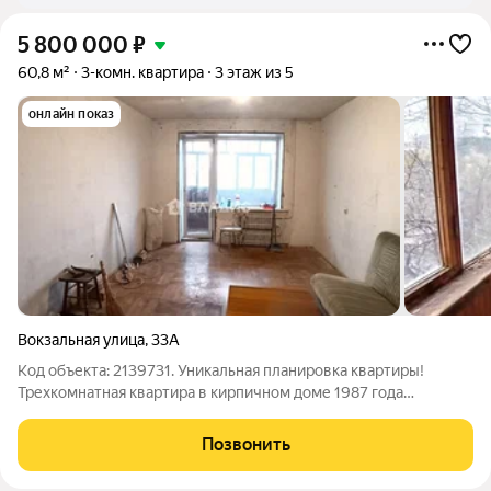
5 800 000
₽
60,8 м²
3-комн. квартира
3 этаж из 5
онлайн показ
Вокзальная улица
,
33А
Код объекта: 2139731. Уникальная планировка квартиры!
Трехкомнатная квартира в кирпичном доме 1987 года
постройки идеальный выбор для тех, кто ищет комфортное
жильё в спокойном районе. Квартира расположена на
Позвонить
комфортном третьем этаже пятиэтажного