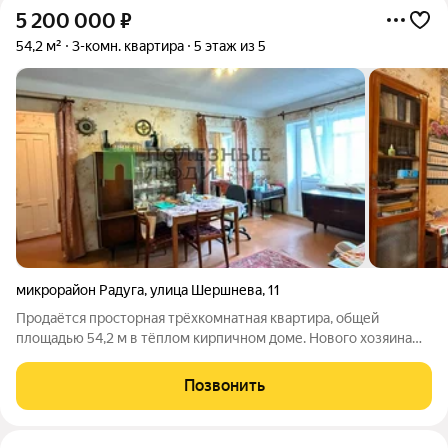
5 200 000
₽
54,2 м²
3-комн. квартира
5 этаж из 5
микрорайон Радуга
,
улица Шершнева
,
11
Продаётся просторная трёхкомнатная квартира, общей
площадью 54,2 м в тёплом кирпичном доме. Нового хозяина
ждут две светлые, изолированные комнаты, вместительный
зал и застеклённый балкон, во всей квартире установлены
Позвонить
современные стеклопакеты. На