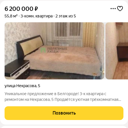
6 200 000
₽
55,8 м²
3-комн. квартира
2 этаж из 5
улица Некрасова
,
5
Уникальное предложение в Белгороде! 3-к квартира с
ремонтом на Некрасова, 5 Продаётся уютная трёхкомнатная
квартира по адресу: ул. Некрасова, 5. Идеальный вариант для
тех, кто ценит комфорт и удобство. Актуальный плюс: вода
Позвонить
нагревается газовой