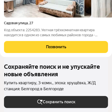
Садовая улица
,
27
Код объекта: 2254283. Уютная трёхкомнатная квартира
находится в одном из самых любимых районов города -
Черёмушках. Здесь тихий зелёный двор создаёт ощущение
спокойствия и уединения, а буквально в нескольких минутах
Позвонить
находится всё, что нужно для
Сохраняйте поиск и не упускайте
новые объявления
Купить квартиру, 3-комн., эпоха: хрущёвка, Ж/Д
станция: Белгород в Белгороде
Сохранить поиск