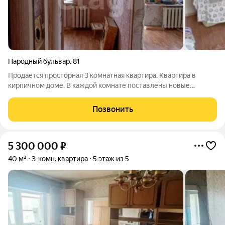
Народный бульвар
,
81
Продается просторная 3 комнатная квартира. Квартира в
кирпичном доме. В каждой комнате поставлены новые
пластиковые окна. Квартира продается с кухонным
гарнитуром и со всей мебелью. Совместный санузел.
Позвонить
Инфраструктура вокруг дома развитая. Квартира
5 300 000
₽
40 м²
3-комн. квартира
5 этаж из 5