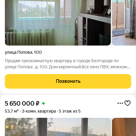
улица Попова
,
100
Продам трехкомнатную квартиру в городе Белгороде по
улице Попова , д. 100. Дом кирпичный.Все окно ПВХ, межком.
двери новые, в зале потолок натяжной. сан/узла раздельный.
Выходная дверь двойная, первая металлическая , вторая
Позвонить
деревянный .Квартира
5 650 000
₽
53,7 м²
3-комн. квартира
5 этаж из 5