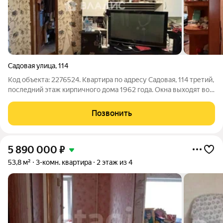
Садовая улица
,
114
Код объекта: 2276524. Квартира по адресу Садовая, 114 третий,
последний этаж кирпичного дома 1962 года. Окна выходят во
двор, поэтому здесь тихо и приятно проводить вечера, а
балкон добавляет чувству уюта и свежего воздуха. Площадь
Позвонить
40,2 м, жилая 32
5 890 000
₽
53,8 м²
3-комн. квартира
2 этаж из 4