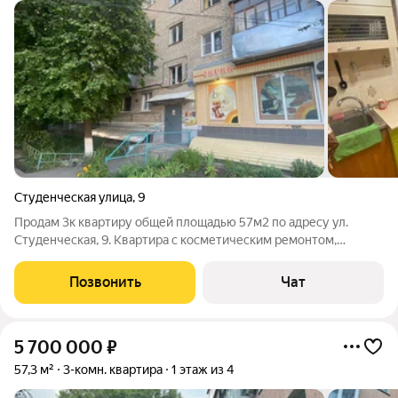
Студенческая улица
,
9
Продам 3к квартиру общей площадью 57м2 по адресу ул.
Студенческая, 9. Квартира с косметическим ремонтом,
частично с мебелью. В пешей доступности вся
инфраструктура. Дополнительная информация по телефону.
Позвонить
Чат
Если не отвечаю сразу, то обязательно
5 700 000
₽
57,3 м²
3-комн. квартира
1 этаж из 4