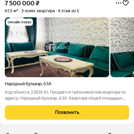
7 500 000
₽
61,5 м²
3-комн. квартира
4 этаж из 5
онлайн показ
Народный бульвар
,
63А
Код объекта: 2283630. Продаётся трёхкомнатная квартира по
адресу: Народный бульвар, 63А. Квартира общей площадью
61,5 кв. м, на 4 этаже пятиэтажного панельного дома. Комнаты
изолированные . Каждая комната имеет свою
Позвонить
индивидуальность и готова стать