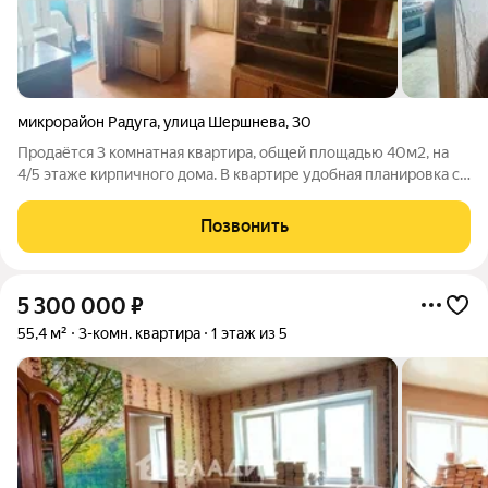
микрорайон Радуга
,
улица Шершнева
,
30
Продаётся 3 комнатная квартира, общей площадью 40м2, на
4/5 этаже кирпичного дома. В квартире удобная планировка с
возможностью сделать гардеробную, а также балкон.
Состояние квартиры: квартира не требует переплаты за чужой
Позвонить
ремонт! Есть газовая
5 300 000
₽
55,4 м²
3-комн. квартира
1 этаж из 5