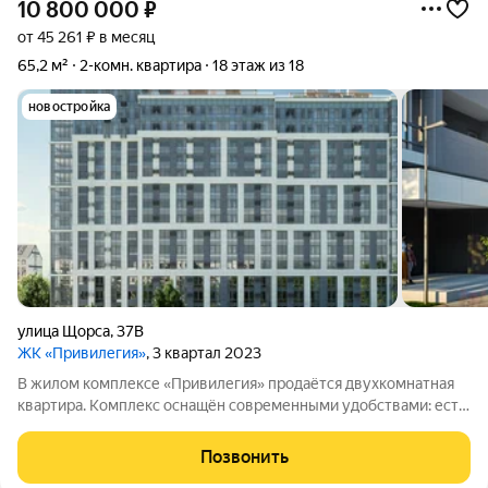
10 800 000
₽
от 45 261 ₽ в месяц
65,2 м²
2-комн. квартира
18 этаж из 18
новостройка
улица Щорса
,
37В
ЖК «Привилегия»
, 3 квартал 2023
В жилом комплексе «Привилегия» продаётся двухкомнатная
квартира. Комплекс оснащён современными удобствами: есть
система видеонаблюдения, домофон и умный шлагбаум. В
квартире уже установлены кондиционеры и фильтры для
Позвонить
воды, а умные счётчики