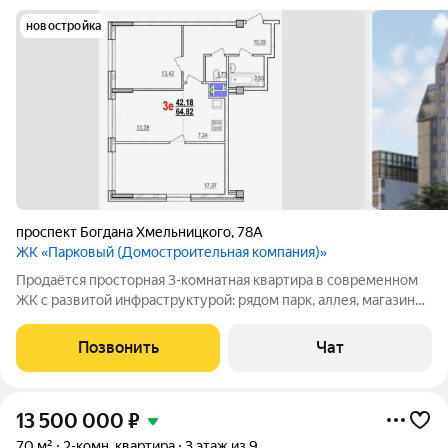
новостройка
проспект Богдана Хмельницкого
,
78А
ЖК «Парковый (Домостроительная компания)»
Продаётся просторная 3-комнатная квартира в современном
ЖК с развитой инфраструктурой: рядом парк, аллея, магазины,
школы, детские сады, фитнес клубы, кафе и многое другое.
Сдача дома IV квартал 2026 года. Идеально для семьи или
Позвонить
Чат
инвестиций рост
13 500 000
₽
70 м²
2-комн. квартира
3 этаж из 9