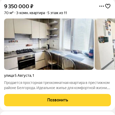
9 350 000
₽
70 м²
3-комн. квартира
5 этаж из 11
улица 5 Августа
,
1
Продается просторная трехкомнатная квартира в престижном
районе Белгорода. Идеальное жилье для комфортной жизни.
Представляем вашему вниманию великолепную
трехкомнатную квартиру общей площадью 70 кв.м в одном из
Позвонить
самых привлекательных спальных районов