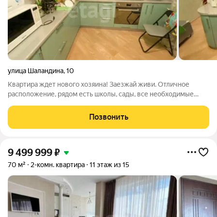
улица Шаландина
,
10
Квартира ждет нового хозяина! Заезжай живи. Отличное
расположение, рядом есть школы, сады, все необходимые
магазины в том числе рынок Семейный. Построена новая
детская площадка. В шаговой доступности находиться
Позвонить
остановка.Причина продажи- расширение
9 499 999
₽
70 м²
2-комн. квартира
11 этаж из 15