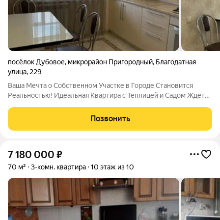
посёлок Дубовое
,
микрорайон Пригородный
,
Благодатная
улица
,
229
Ваша Мечта о Собственном Участке в Городе Становится
Реальностью! Идеальная Квартира с Теплицей и Садом Ждет
Вас по адресу напротив ТЦ "Ситимол"! Мечтали о своем саде,
урожае свежих овощей и фруктов, но при этом не хотите жить
Позвонить
далеко от городской
7 180 000
₽
70 м²
3-комн. квартира
10 этаж из 10