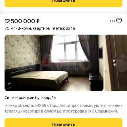
Позвонить
Славянский, гипермаркет Лента
12 500 000
₽
70 м²
2-комн. квартира
9 этаж из 16
Свято-Троицкий бульвар
,
15
Номер объекта: 542687. Продается просторная, уютная и очень
теплая 2к квартира в самом центре города в ЖК Славянский.
Сделана для себя, ремонт дизайнерский заезжай и живи с
первого дня. Вас ждёт: Полностью готова к жизни: дорогая
Позвонить