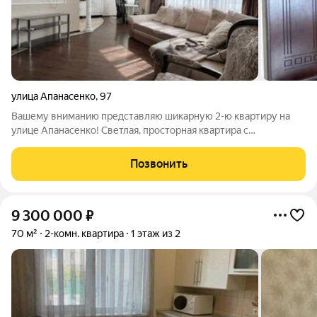
улица Апанасенко
,
97
Вашему вниманию представляю шикарную 2-ю квартиру на
улице Апанасенко! Светлая, просторная квартира с
современным ремонтом. В квартире остается вся мебель и
техника (встроенный холодильник, стиральная машинка,
Позвонить
посудомоечная машина). Напольное
9 300 000
₽
70 м²
2-комн. квартира
1 этаж из 2