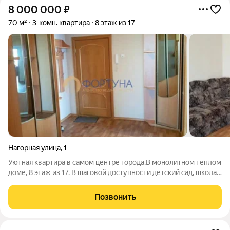
8 000 000
₽
70 м²
3-комн. квартира
8 этаж из 17
Нагорная улица
,
1
Уютная квартира в самом центре города.В монолитном теплом
доме, 8 этаж из 17. В шаговой доступности детский сад, школа,
музыкальная школа, филармония, центральный парк, городская
набережная, рынок, детская и взрослая поликлиника, ж/д
Позвонить
вокзал. Один