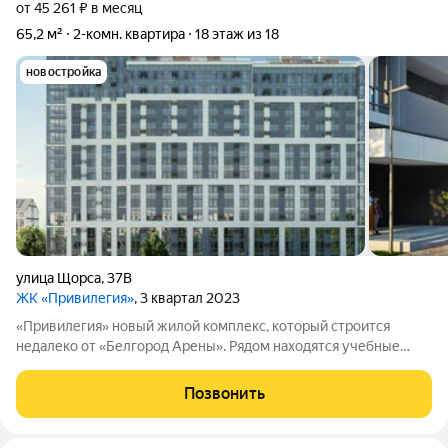
от 45 261 ₽ в месяц
65,2 м²
2-комн. квартира
18 этаж из 18
новостройка
улица Щорса
,
37В
ЖК «Привилегия»
, 3 квартал 2023
«Привилегия» новый жилой комплекс, который строится
недалеко от «Белгород Арены». Рядом находятся учебные
заведения, медицинские учреждения, зелёные зоны. До
центра города можно доехать за 5 минут. Комплекс отличается
Позвонить
современным архитектурным