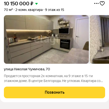
10 150 000
₽
70 м²
2-комн. квартира
9 этаж из 15
улица Николая Чумичова
,
70
Продается просторная 2х-комнатная, на 9 этаже в 15-ти
этажном доме. В центре Белгорода. Не угловая. Квартира со
всей мебелью. Рядом находятся две гимназии, детский сад, до
центрального парка 5 мин пешком, магазины. Всё в шаговой
Позвонить
доступности. Летом