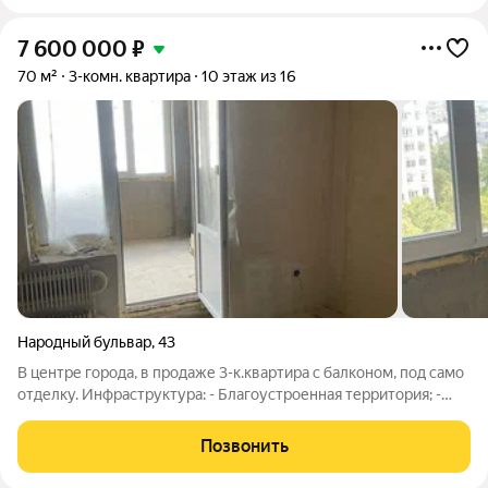
7 600 000
₽
70 м²
3-комн. квартира
10 этаж из 16
Народный бульвар
,
43
В центре города, в продаже 3-к.квартира с балконом, под само
отделку. Инфраструктура: - Благоустроенная территория; -
Продовольственные магазины,школа,подвал, Магнит, Фермер,
детский сад, аптеки; Хорошая транспортная развязка. Показы
Позвонить
по