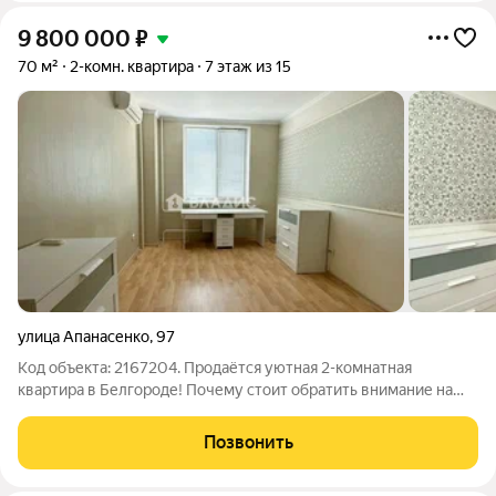
9 800 000
₽
70 м²
2-комн. квартира
7 этаж из 15
улица Апанасенко
,
97
Код объекта: 2167204. Продаётся уютная 2-комнатная
квартира в Белгороде! Почему стоит обратить внимание на
эту квартиру? Выгодная цена: мы предлагаем отличное
соотношение цены и качества. Это идеальное предложение
Позвонить
для тех, кто ищет комфортное жильё