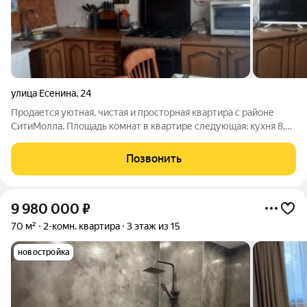
улица Есенина
,
24
Продается уютная, чистая и просторная квартира с районе
СитиМолла. Площадь комнат в квартире следующая: кухня 8,7
кв м, зал 16,9 кв м, спальни 13,4 и 12,5 кв м. В квартире имеется
все для комфортного проживания. Санузел и ванная комната в
Позвонить
9 980 000
₽
70 м²
2-комн. квартира
3 этаж из 15
новостройка