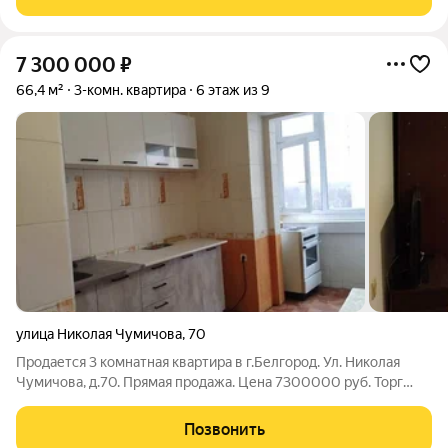
мебель и вся
7 300 000
₽
66,4 м²
3-комн. квартира
6 этаж из 9
улица Николая Чумичова
,
70
Продается 3 комнатная квартира в г.Белгород. Ул. Николая
Чумичова, д.70. Прямая продажа. Цена 7300000 руб. Торг
возможен. 6 эт/9 эт.дома. Общая площадь 66 кв.м, жилая 39 кв.
м. Кухня 12 кв.м. Дом кирпичный, лифт 1, большая лоджия. Вид
Позвонить
на парк Ленина