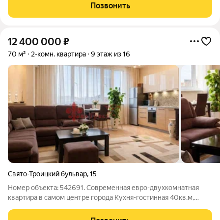
выполнен косметический ремонт, из мебели кухня, системы
Позвонить
хранения
12 400 000
₽
70 м²
2-комн. квартира
9 этаж из 16
Свято-Троицкий бульвар
,
15
Номер объекта: 542691. Современная евро-двухкомнатная
квартира в самом центре города Кухня-гостинная 40кв.м,
спальня При покупке остается вся мебель и бытовая техника В
5 минутах ходьбы парк Победы,соборная площадь, ТЦ