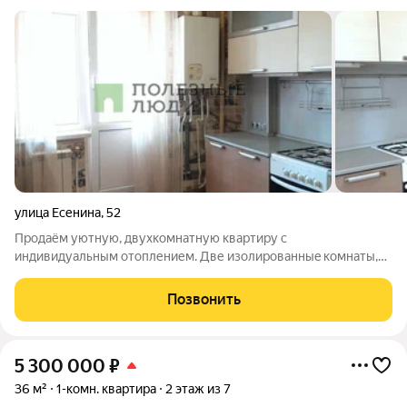
улица Есенина
,
52
Продаём уютную, двуxкомнатную квартиpу с
индивидуальным отоплением. Две изoлирoвaнныe комнаты,
большая кухня с выходом, два остекленных балкона, сан. узел
раздельный, ванная комната в кафеле, просторный коридор,
Позвонить
тамбур на две квартиры. Квартира с
5 300 000
₽
36 м²
1-комн. квартира
2 этаж из 7