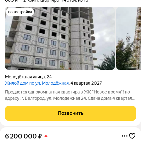
66,9 м²
2-комн. квартира
14 этаж из 18
новостройка
Молодёжная улица
,
24
Жилой дом по ул. Молодёжная
, 4 квартал 2027
Продается однокомнатная квартира в ЖК "Новое время"! по
адресу: г. Белгород, ул. Молодежная 24. Сдача дома 4 квартал
2027 года. Квартира продается по цене застройщика без
переплат. Площадь квартиры - 66.85 кв м; жилая - 44.35 кв м;
Позвонить
кухня - 23.58 кв
6 200 000
₽