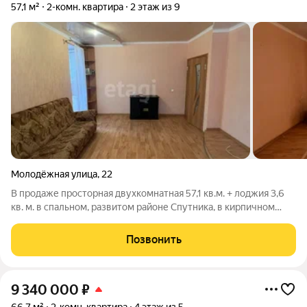
57,1 м²
2-комн. квартира
2 этаж из 9
Молодёжная улица
,
22
В продаже просторная двухкомнатная 57,1 кв.м. + лоджия 3,6
кв. м. в спальном, развитом районе Спутника, в кирпичном
доме 2008 года. Толстые стены, всего одна стена с соседями.
Квартира находится на комфортном втором этаже, окна
Позвонить
смотрят на восток и
9 340 000
₽