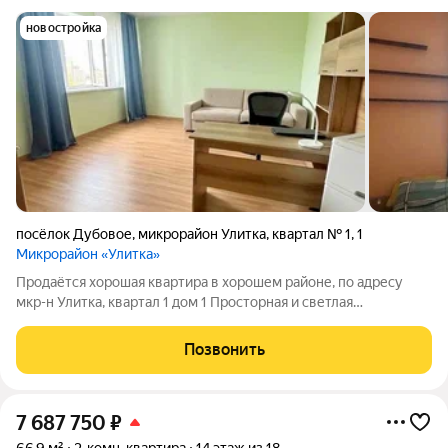
новостройка
посёлок Дубовое
,
микрорайон Улитка
,
квартал № 1
,
1
Микрорайон «Улитка»
Продаётся хорошая квартира в хорошем районе, по адресу
мкр-н Улитка, квартал 1 дом 1 Просторная и светлая
двухкомнатная квартира ждёт своих новых хозяев! Откройте
для себя пространство, где каждый день будет наполнен
Позвонить
уютом и светом. Эта
7 687 750
₽