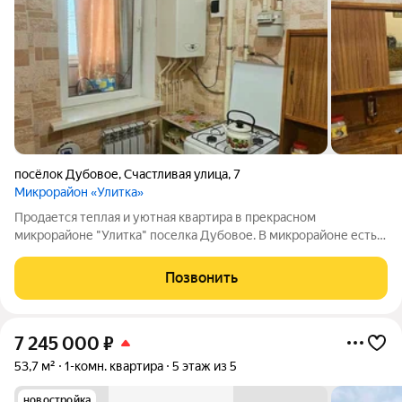
посёлок Дубовое
,
Счастливая улица
,
7
Микрорайон «Улитка»
Продается теплая и уютная квартира в прекрасном
микрорайоне "Улитка" поселка Дубовое. В микрорайоне есть
все для комфортной жизни- большой детский сад, одна из
лучших школ в Белгородском районе, множество магазинов,
Позвонить
детские и спортивные площадки,
7 245 000
₽
53,7 м²
1-комн. квартира
5 этаж из 5
новостройка