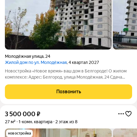
Молодёжная улица
,
24
Жилой дом по ул. Молодёжная
, 4 квартал 2027
Новостройка «Новое время» ваш дом в Белгороде! О жилом
комплексе: Адрес: Белгород, улица Молодёжная, 24 Сдача
дома 4 квартал 2027 года. Квартира по цене застройщика без
скрытой комиссии. Тип дома: современный монолитно-
Позвонить
кирпичный. Статус: новый дом
3 500 000
₽
27 м²
1-комн. квартира
2 этаж из 8
новостройка