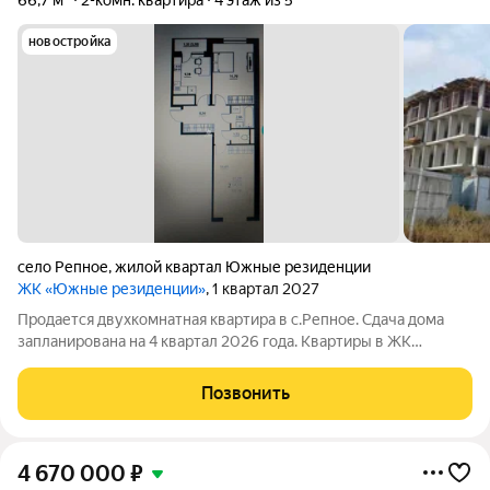
66,7 м²
2-комн. квартира
4 этаж из 5
новостройка
село Репное
,
жилой квартал Южные резиденции
ЖК «Южные резиденции»
, 1 квартал 2027
Продается двухкомнатная квартира в с.Репное. Сдача дома
запланирована на 4 квартал 2026 года. Квартиры в ЖК
«Южные резиденции» сдаются под «Чистовую отделку».
Подходит под семейную ипотеку с пер.взносом 20 процентов.
Позвонить
ЖК «Южные резиденции» расположен
4 670 000
₽