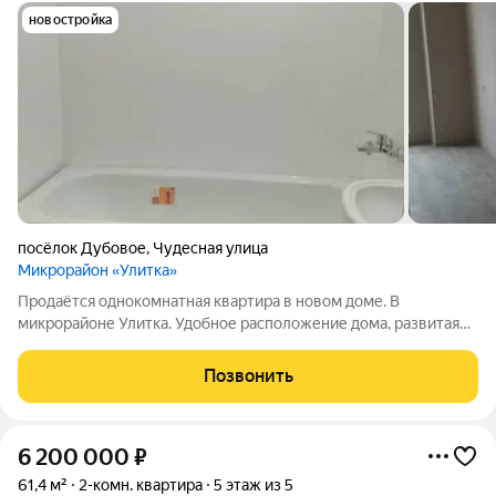
новостройка
посёлок Дубовое
,
Чудесная улица
Микрорайон «Улитка»
Продаётся однокомнатная квартира в новом доме. В
микрорайоне Улитка. Удобное расположение дома, развитая
инфраструктура. Всё рядом. Установлены дымовые
извещатели, окна ПВХ с соответствующей фурнитурой,
Позвонить
пластиковыми подоконниками и отливами, дверной
6 200 000
₽
61,4 м²
2-комн. квартира
5 этаж из 5