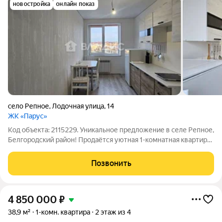
новостройка
онлайн показ
село Репное
,
Лодочная улица
,
14
ЖК «Парус»
Код объекта: 2115229. Уникальное предложение в селе Репное,
Белгородский район! Продаётся уютная 1-комнатная квартира
площадью 38,6 кв. м на улице Лодочной, 14. Квартира
расположена на 4 этаже блочного дома 2020 года постройки с
Позвонить
монолитными
4 850 000
₽
38,9 м²
1-комн. квартира
2 этаж из 4