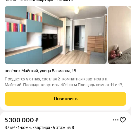
посёлок Майский
,
улица Вавилова
,
18
Продается уютная, светлая 2- комнатная квартира в п.
Майский. Площадь квартиры 40.1 кв.м Площадь комнат 11 и 13,8
кв.м. Площадь кухни 6.9 кв.м Квартира расположена на 1 этаже
4-этажного дома. В квартире имеется газовая колонка. Так же
Позвонить
имеется
5 300 000
₽
37 м²
1-комн. квартира
5 этаж из 8