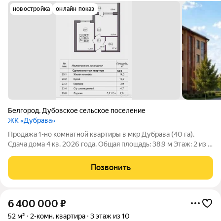
новостройка
онлайн показ
Белгород
,
Дубовское сельское поселение
ЖК «Дубрава»
Продажа 1-но комнатной квартиры в мкр Дубрава (40 га).
Сдача дома 4 кв. 2026 года. Общая площадь: 38.9 м Этаж: 2 из 4.
Выход на лоджию из кухни. Санузел: совмещенный. Квартира
без отделки. Способ продажи: переуступка. Стоимость м2 125
Позвонить
000 рублей.
6 400 000
₽
52 м²
2-комн. квартира
3 этаж из 10