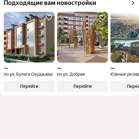
Подходящие вам новостройки
—
—
—
по ул. Булата Окуджавы
по ул. Добрая
Южные резид
Перейти
Перейти
Пере