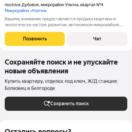
посёлок Дубовое
,
микрорайон Улитка
,
квартал №4
Микрорайон «Улитка»
Вашему вниманию предоставляется продажа квартиры в
экологически чистом, развитом, автономном микрорайоне
Улитка, поселка Дубовое, Белгородского района. Дом
монолитно-блочного типа строения. Квартира с ремонтом от
Позвонить
Чат
застройщика. Натяжные потолки,
Сохраняйте поиск и не упускайте
новые объявления
Купить квартиру, отделка: под ключ, Ж/Д станция:
Болховец в Белгороде
Сохранить поиск
Остались вопросы?