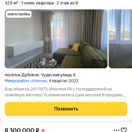
32,9 м²
1-комн. квартира
2 этаж из 8
новостройка
посёлок Дубовое
,
Чудесная улица
,
6
Микрорайон «Улитка»
, 4 квартал 2023
Код объекта: 2077873. Ипотека 5% с господдержкой на
семейную ипотеку! Условия на весь срок ипотеки В продаже
уютные 1/2/3-комнатные квартиры в микрорайоне Улитка
Основные характеристики: - Материал постройки: кирпично-
Позвонить
монолитный. - Материал
8 300 000
₽