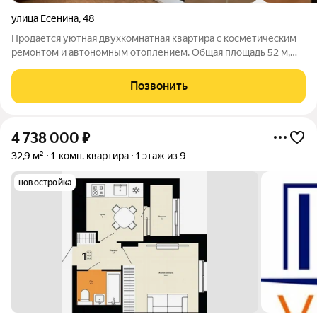
улица Есенина
,
48
Продаётся уютная двухкомнатная квартира с косметическим
ремонтом и автономным отоплением. Общая площадь 52 м,
изолированные комнаты обеспечивают приватность и тишину.
Кухня 9 м готова к приготовлению пищи сохраняется мебель и
Позвонить
оборудование. Окна
4 738 000
₽
32,9 м²
1-комн. квартира
1 этаж из 9
новостройка