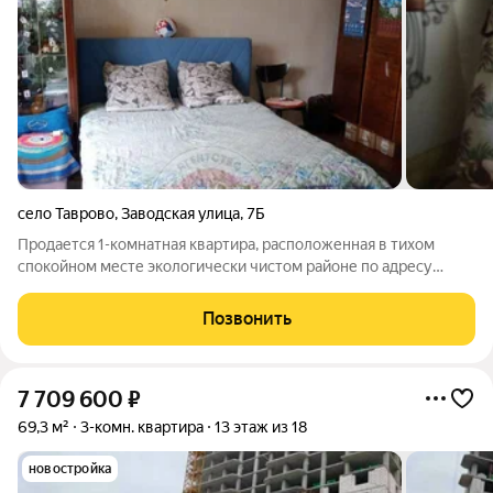
село Таврово
,
Заводская улица
,
7Б
Продается 1-комнатная квартира, расположенная в тихом
спокойном месте экологически чистом районе по адресу
Белгородская область Белгородский район село Таврово мкр
Центральный улица Заводская 7Б на 2 этаже 2 этажного дома.
Позвонить
Общая площадь 42,5 м2.
7 709 600
₽
69,3 м²
3-комн. квартира
13 этаж из 18
новостройка