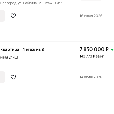
Белгород, ул. Губкина, 29. Этаж: 3 из 9
олотой» этаж (не зависит от лифта,
людей и семей с детьми). Площадь:
16 июля 2026
7 850 000
₽
я квартира · 4 этаж из 8
143 773 ₽ за м²
ивая улица
14 июля 2026