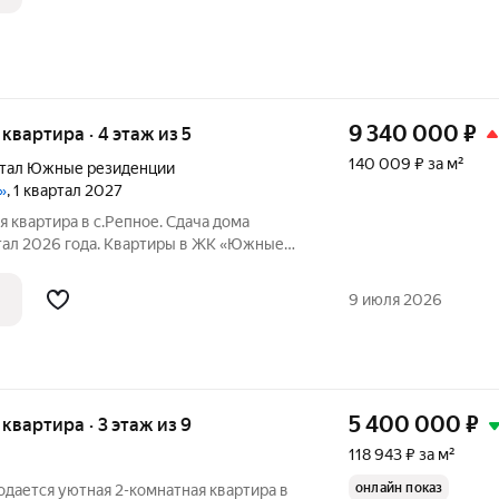
9 340 000
₽
я квартира · 4 этаж из 5
140 009 ₽ за м²
ртал Южные резиденции
»
, 1 квартал 2027
 квартира в с.Репное. Сдача дома
ртал 2026 года. Квартиры в ЖК «Южные
д «Чистовую отделку». Подходит под
.взносом 20 процентов. ЖК «Южные
9 июля 2026
н
5 400 000
₽
я квартира · 3 этаж из 9
118 943 ₽ за м²
онлайн показ
родается уютная 2-комнатная квартира в