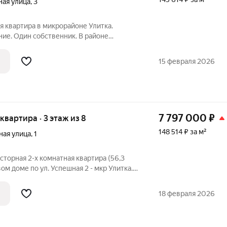
ная улица
,
3
 квартира в микрорайоне Улитка.
ие. Один собственник. В районе
а. Можно ипотеку.
15 февраля 2026
7 797 000
₽
 квартира · 3 этаж из 8
148 514 ₽ за м²
ная улица
,
1
торная 2-х комнатная квартира (56,3
м доме по ул. Успешная 2 - мкр Улитка.
одходит под ИПОТЕКУ ПОД 6
лностью с ремонтом: на полу - ламинат
18 февраля 2026