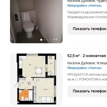
посёлок Дубовое
,
Чудес
Микрорайон «Улитка»
Продаётся двухкомнатная
Индивидуальное отоплен
развития инфраструктур
Показать телефон
+
4
52,5 м² · 2-комнатная
посёлок Дубовое
,
Успеш
Микрорайон «Улитка»
ПРОДАЕТСЯ светлая прос
кв.м.) с РЕМОНТОМ в ново
В доме имеется лифт! П
ПРОЦЕНТОВ! Квартира по
Показать телефон
в светлых тонах,
+
13