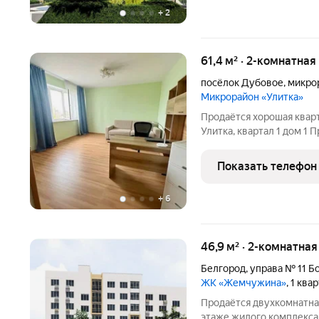
+
2
61,4 м² · 2-комнатная
посёлок Дубовое
,
микро
Микрорайон «Улитка»
Продаётся хорошая кварт
Улитка, квартал 1 дом 1 
квартира ждёт своих нов
пространство, где кажды
Показать телефон
Эта
+
6
46,9 м² · 2-комнатная
Белгород
,
управа № 11 Б
ЖК «Жемчужина»
, 1 ква
Продаётся двухкомнатна
этаже жилого комплекса