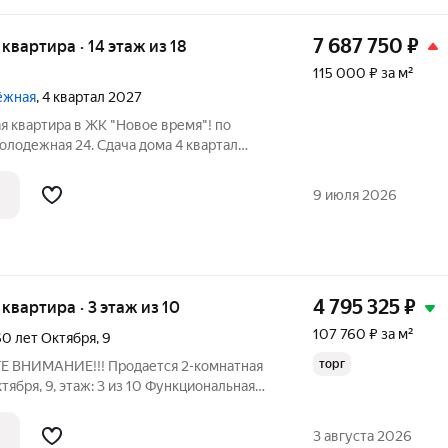
7 687 750
₽
я квартира · 14 этаж из 18
115 000 ₽ за м²
дёжная
, 4 квартал 2027
я квартира в ЖК "Новое время"! по
 Молодежная 24. Сдача дома 4 квартал
дается по цене застройщика без
ы - 66.85 кв м; жилая - 44.35 кв м; кухня
9 июля 2026
4 795 325
₽
я квартира · 3 этаж из 10
107 760 ₽ за м²
60 лет Октября
,
9
торг
Е ВНИМАНИЕ!!! Продается 2-комнатная
ктября, 9, этаж: 3 из 10 Функциональная
 с удобной планировкой и косметическим
ант для тех, кто ищет жилье без
3 августа 2026