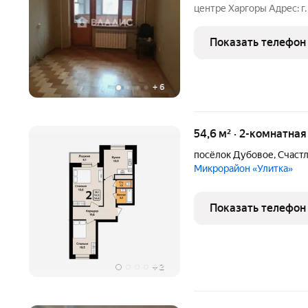
центре Харгоры Адрес: г. 
самый востребованный «з
комфортно для пожилых 
Показать телефон
Общая
+
6
54,6 м² · 2-комнатна
посёлок Дубовое
,
Счастл
Микрорайон «Улитка»
Показать телефон
+
2