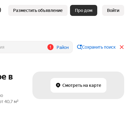
Разместить объявление
Про дом
Войти
1
Сохранить поиск
Район
е в
Смотреть на карте
по
т 40,7 м²