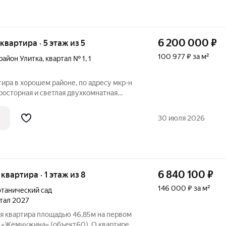
6 200 000
₽
 квартира · 5 этаж из 5
100 977 ₽ за м²
район Улитка
,
квартал № 1
,
1
ира в хорошем районе, по адресу мкр-н
Просторная и светлая двухкомнатная
ых хозяев! Откройте для себя
й день будет наполнен уютом и светом.
30 июля 2026
6 840 100
₽
 квартира · 1 этаж из 8
146 000 ₽ за м²
отанический сад
ртал 2027
я квартира площадью 46,85м на первом
 «Жемчужина» (объект60). О квартире