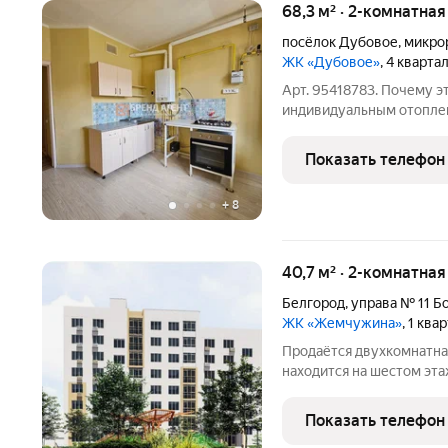
68,3 м² · 2-комнатна
посёлок Дубовое
,
микро
ЖК «Дубовое»
, 4 кварта
Арт. 95418783. Почему 
индивидуальным отоплен
домах в Дубовом редкость. Обычно это либо старый фонд, либо
новостройки без отделки
Показать телефон
+
8
40,7 м² · 2-комнатна
Белгород
,
управа № 11 Б
ЖК «Жемчужина»
, 1 ква
Продаётся двухкомнатная 
находится на шестом эт
(объект91). Чем хорош комплекс: Всё необ
благодаря концепции «15
Показать телефон
магазины, сервисы, спо