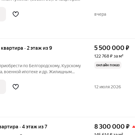
ная квартира с продуманной
вчера
5 500 000
₽
я квартира · 2 этаж из 9
122 768 ₽ за м²
онлайн показ
приобрести по Белгородскому, Курскому
а, военной ипотеке и др. Жилищным
я в тихом спокойном районе Харьгоры
со встроенной мебелью: кухня, шкаф-
12 июля 2026
8 300 000
₽
вартира · 4 этаж из 7
145 614 ₽ за м²