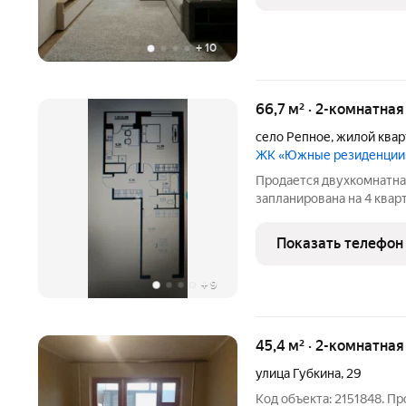
+
10
66,7 м² · 2-комнатна
село Репное
,
жилой ква
ЖК «Южные резиденции
Продается двухкомнатная
запланирована на 4 ква
резиденции» сдаются по
семейную ипотеку с пер
Показать телефон
резиденции» расположе
+
9
45,4 м² · 2-комнатна
улица Губкина
,
29
Код объекта: 2151848. П