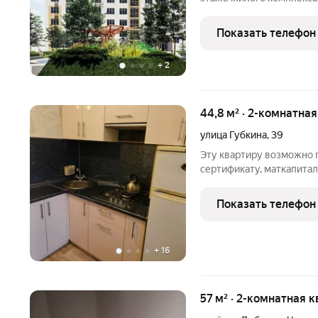
Светлая евродвухкомнат
планировкой подойдёт и для семьи с ребёнком, и для тех, кто
Показать телефон
хочет объединить
+
2
44,8 м² · 2-комнатна
улица Губкина
,
39
Эту квартиру возможно 
сертификату, маткапитал
программам.!!! Продаетс
двухкомнатная квартира 
Показать телефон
купе. Остаётся
+
16
57 м² · 2-комнатная к