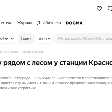
потека
Журнал
Для бизнеса
ройки
2 комн.
Цена
нция Красное
Рядом с лесом
 рядом с лесом у станции Красно
асное в Белгороде — 196 объявлений от агентств и собственников 
а Яндекс Недвижимости. В нашем каталоге предложения площадью о
овки и характеристики.