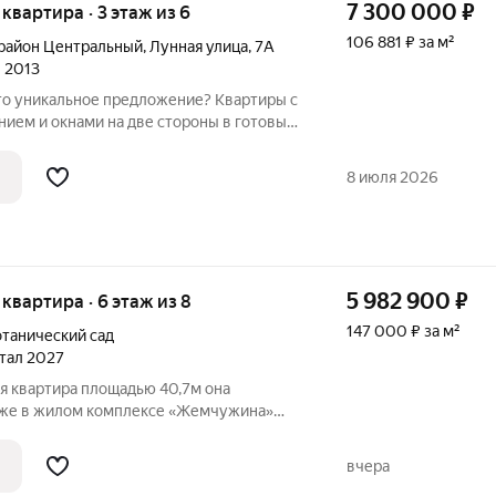
7 300 000
₽
я квартира · 3 этаж из 6
106 881 ₽ за м²
район Центральный
,
Лунная улица
,
7А
л 2013
это уникальное предложение? Квартиры с
ием и окнами на две стороны в готовых
, либо типовые квартиры с окнами в одну
8 июля 2026
5 982 900
₽
я квартира · 6 этаж из 8
147 000 ₽ за м²
отанический сад
ртал 2027
квартира площадью 40,7м она
аже в жилом комплексе «Жемчужина»
ходимое рядом:
минутного города» в районе есть
вчера
ртивные