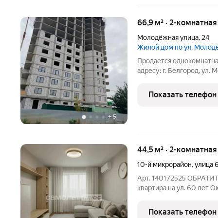
66,9 м² · 2-комнатна
Молодёжная улица
,
24
Жилой дом по ул. Моло
Продается однокомнатна
адресу: г. Белгород, ул.
2027 года. Квартира про
переплат. Площадь квартир
Показать телефон
- 23.58 кв
+
5
44,5 м² · 2-комнатна
10-й микрорайон
,
улица 
Арт. 140172525 ОБРАТИТ
квартира на ул. 60 лет О
двухкомнатная квартира
ремонтом. Отличный вари
Показать телефон