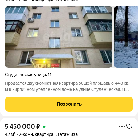
Студенческая улица
,
11
Продается двухкомнатная квартира общей площадью 44,8 кв.
м в кирпичном утепленном доме на улице Студенческая, 11.
Дом после капитального ремонта в 2021 году. Удобная
планировка: жилая площадь составляет 28,5 кв. м,
Позвонить
изолированные комнаты и кухня 6 кв.
5 450 000
₽
42 м²
2-комн. квартира
3 этаж из 5