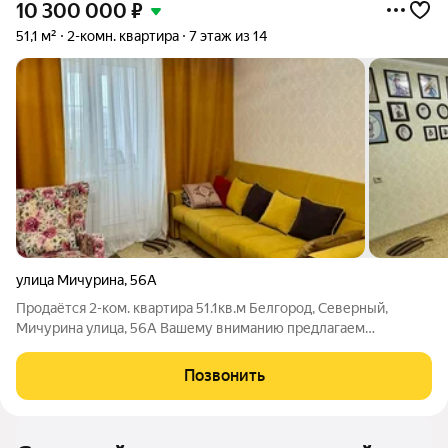
10 300 000
₽
51,1 м²
2-комн. квартира
7 этаж из 14
улица Мичурина
,
56А
Продаётся 2-ком. квартира 51.1кв.м Белгород, Северный,
Мичурина улица, 56А Вашему вниманию предлагаем
двухкомнатную квартиру общей площадью 51,1м2. Район
отличается развитой инфраструктурой и удобной
Позвонить
транспортной доступностью. Квартира c качественный