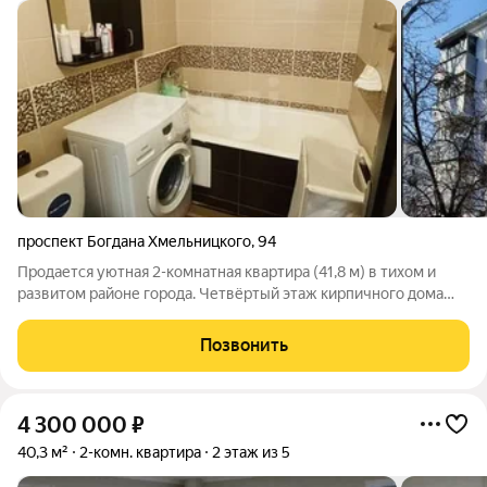
проспект Богдана Хмельницкого
,
94
Продается уютная 2-комнатная квартира (41,8 м) в тихом и
развитом районе города. Четвёртый этаж кирпичного дома
(1962 год постройки, 5 этажей) открытая парковка во дворе.
Выполнен качественный современный ремонт: выводы под
Позвонить
интернет и ТВ, выровнены
4 300 000
₽
40,3 м²
2-комн. квартира
2 этаж из 5