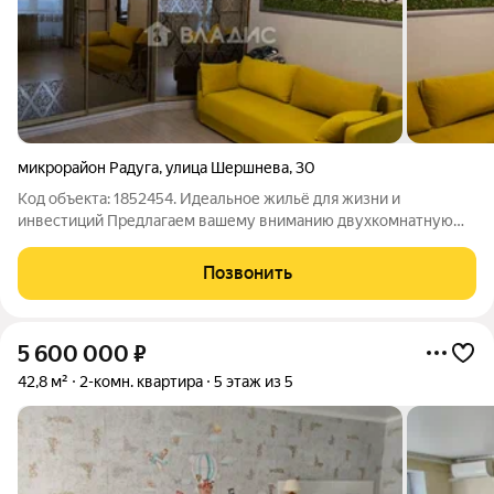
микрорайон Радуга
,
улица Шершнева
,
30
Код объекта: 1852454. Идеальное жильё для жизни и
инвестиций Предлагаем вашему вниманию двухкомнатную
квартиру в одном из самых удобных районов Белгорода.
Расположенная по адресу ул. Шершнева, 30, в микрорайоне
Позвонить
Радуга, эта квартира станет отличным
5 600 000
₽
42,8 м²
2-комн. квартира
5 этаж из 5