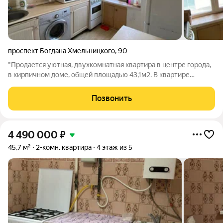
проспект Богдана Хмельницкого
,
90
"Продается уютная, двухкомнатная квартира в центре города,
в кирпичном доме, общей площадью 43,1м2. В квартире
выполнен косметический ремонт, на полу линолеум, стены
выровнены, в жилых комнатах натяжной потолок. С/у
Позвонить
совмещенный в современной плитке.
4 490 000
₽
45,7 м²
2-комн. квартира
4 этаж из 5