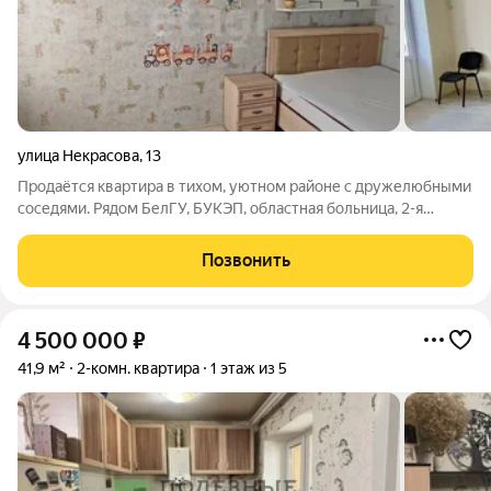
улица Некрасова
,
13
Продаётся квартира в тихом, уютном районе с дружелюбными
соседями. Рядом БелГУ, БУКЭП, областная больница, 2-я
гимназия, 27-я школа и множество детских садов. В шаговой
доступности магазины «Магнит», «Магнит Косметик»,
Позвонить
«Пятёрочка», а также рынок
4 500 000
₽
41,9 м²
2-комн. квартира
1 этаж из 5