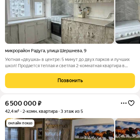
микрорайон Радуга
,
улица Шершнева
,
9
Уютная «двушка» в центре: 5 минут до двух парков и лучших
школ! Продается теплая и светлая 2-комнатная квартира в
самом сердце города. Район с развитой инфраструктурой для
комфортной жизни: рядом Парк Ленина и Парк Гагарина (5
Позвонить
минут пешком) идеально
6 500 000
₽
42,4 м²
2-комн. квартира
3 этаж из 5
онлайн показ