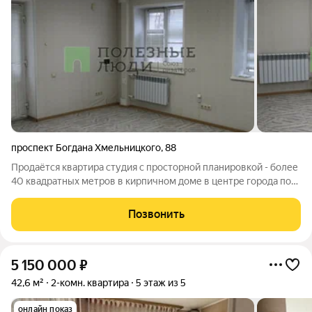
проспект Богдана Хмельницкого
,
88
Продаётся квартира студия с просторной планировкой - более
40 квадратных метров в кирпичном доме в центре города по
очень привлекательной цене. Комфортный 2 этаж, очень
светлая. Юридически чистая. Подойдёт под ипотеку, спецсчёт
Позвонить
и тд. Показ в удобное
5 150 000
₽
42,6 м²
2-комн. квартира
5 этаж из 5
онлайн показ