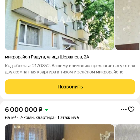
микрорайон Радуга
,
улица Шершнева
,
2А
Код объекта: 2170852. Вашему вниманию предлагается уютная
двухкомнатная квартира в тихом и зелёном микрорайоне
Радуга города Белгорода. Расположенная на четвёртом этаже
пятиэтажного панельного дома, построенного в 1967 году,
Позвонить
квартира обладает всеми
6 000 000
₽
65 м²
2-комн. квартира
1 этаж из 5