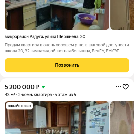
микрорайон Радуга
,
улица Шершнева
,
30
Продам квартиру в очень хорошем р-не, в шаговой достуности
школа 20, 32 гимназия, областная больница, БелГУ, БУКЭП.
Кругом 3 детских сада, парк Ленина, парк Гагарина, кукольный
театр, кинотеатр Радуга, поликлиника.
Позвонить
5 200 000
₽
43 м²
2-комн. квартира
5 этаж из 5
онлайн показ