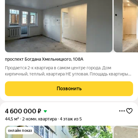
проспект Богдана Хмельницкого
,
108А
Продается 2-к квартира в самом центре города. Дом
кирпичный, теплый, квартира НЕ угловая. Площадь квартиры
45,70 кв. метров. В квартире сделан предчистовой ремонт:
Окна и двери новые, пластиковые; Стены - оштукатурены;
Позвонить
Потолок - натяжной; Радиаторы-
4 600 000
₽
44,5 м²
2-комн. квартира
4 этаж из 5
онлайн показ