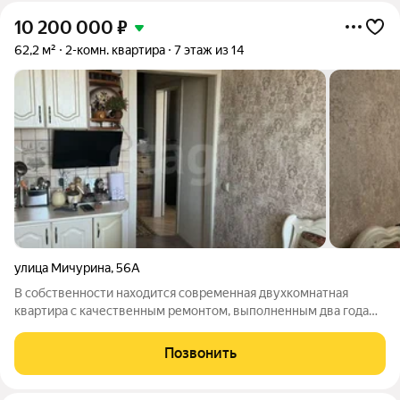
10 200 000
₽
62,2 м²
2-комн. квартира
7 этаж из 14
улица Мичурина
,
56А
В собственности находится современная двухкомнатная
квартира с качественным ремонтом, выполненным два года
назад для личного проживания. Объект свободен от
обременений, а перепланировка санузла официально
Позвонить
согласована. Площадь кухни составляет 9 кв.