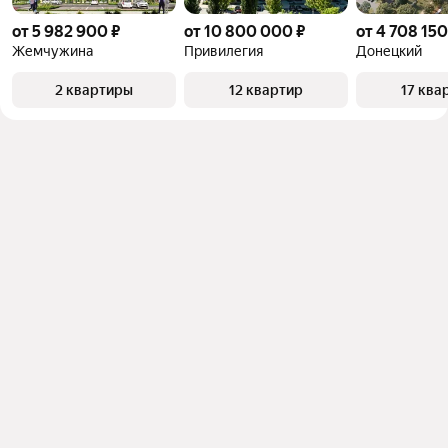
от 5 982 900 ₽
от 10 800 000 ₽
от 4 708 150
Жемчужина
Привилегия
Донецкий
2 квартиры
12 квартир
17 ква