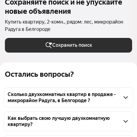
Сохраняйте поиск и не упускайте
новые объявления
Купить квартиру, 2-комн., рядом: лес, микрорайон
Радуга в Белгороде
Сохранить поиск
Остались вопросы?
Сколько двухкомнатных квартир в продаже -
микрорайон Радуга, в Белгороде ?
На Яндекс Недвижимости в продаже - микрорайон 
Радуга, в Белгороде 28 двухкомнатных квартир, из 
Как выбрать свою лучшую двухкомнатную
квартиру?
них 28 объявлений от агентств
Чтобы купить 2-комнатную квартиру рядом с лесом 