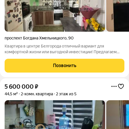
проспект Богдана Хмельницкого
,
90
Квартира в центре Белгорода отличный вариант для
комфортной жизни или выгодной инвестиции! Предлагаем
светлую и уютную квартиру на первом этаже 5этажного дома.
Локация сердце города: вся инфраструктура в шаговой
Позвонить
доступности, удобная транспортная
5 600 000
₽
44,5 м²
2-комн. квартира
2 этаж из 5