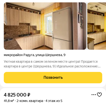
микрорайон Радуга
,
улица Шершнева
,
9
Уютная квартира в самом зеленом месте центра! Продается
квартира в центре (Шершнева, 9) Идеальное расположение:
Тихий, утопающий в зелени район, но при этом в двух шагах от
проспекта Богдана-Хмельницкого. Вся инфраструктура под
Позвонить
боком. Адрес: город
4 825 000
₽
41,8 м²
2-комн. квартира
4 этаж из 5