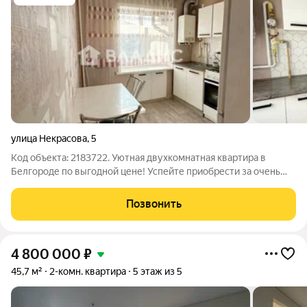
улица Некрасова
,
5
Код объекта: 2183722. Уютная двухкомнатная квартира в
Белгороде по выгодной цене! Успейте приобрести за очень
привлекательную стоимость!!! Квартира, которая не требует
никаких вложений!!! Расположение: Квартира находится по
Позвонить
адресу: улица Некрасова,
4 800 000
₽
45,7 м²
2-комн. квартира
5 этаж из 5