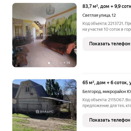
83,7 м², дом + 9,9 со
Светлая улица
,
12
Код объекта: 2213721. П
на участке 10 соток в г
ремонт, можно заехать и 
совмещенный санузел. В
Показать телефон
+
14
65 м², дом + 6 соток,
Белгород
,
микрорайон Ю
Код объекта: 2115067. В
предложение для тех, кт
Продаётся уютнаякирпич
Западный-2.2. Это идеаль
Показать телефон
своё пространство и воп