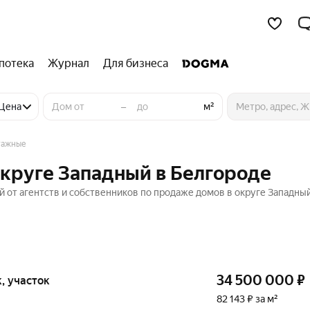
потека
Журнал
Для бизнеса
–
Цена
м²
тажные
округе Западный в Белгороде
 от агентств и собственников по продаже домов в округе Западный
34 500 000
₽
к, участок
82 143 ₽ за м²