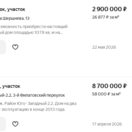
2 900 000
₽
ток, участок
26 877 ₽ за м²
а Шершнева
,
13
озможность приобрести настоящий
ый дом площадью 107.9 кв. м на
оток. Что вас ждет: Просторный
, где хватит места для всей семьи и для
22 мая 2026
8 700 000
₽
к, участок
58 000 ₽ за м²
ый-2.2
,
3-й Филатовский переулок
. Район Юго- Западный 2.2. Дом на два
 эксплуатацию в конце 2013 года.
17 апреля 2026