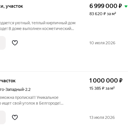
6 999 000
₽
тки, участок
83 620 ₽ за м²
родается уютный, теплый кирпичный дом
ороде! В доме выполнен косметический
жить. Планировка : 3 комнаты, кухня и
ся мебель остается в подарок новому
10 июля 2026
1 000 000
₽
 участок
15 385 ₽ за м²
го-Западный-2.2
озможна прописка!!! Уникальное
о ищет свой уголок в Белгороде!
ная дача в микрорайоне Юго-
ный выбор для тех, кто хочет создать
13 июля 2026
лотить