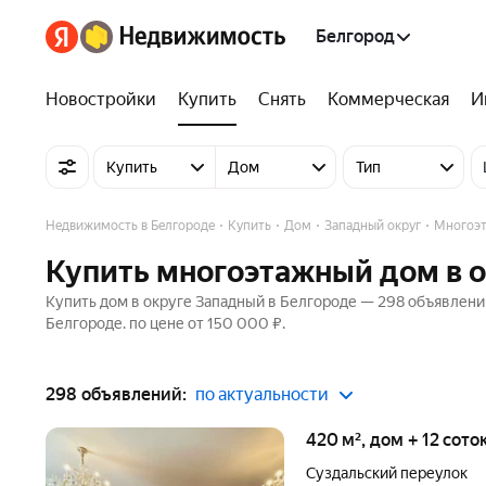
Белгород
Новостройки
Купить
Снять
Коммерческая
И
Купить
Дом
Тип
Недвижимость в Белгороде
Купить
Дом
Западный округ
Многоэ
Купить многоэтажный дом в 
Купить дом в округе Западный в Белгороде — 298 объявлений
Белгороде. по цене от 150 000 ₽.
298 объявлений:
по актуальности
420 м², дом + 12 сото
Суздальский переулок