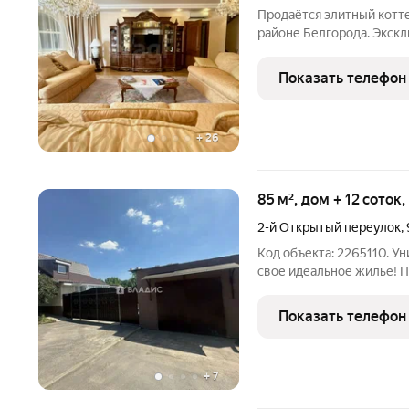
Продаётся элитный котт
районе Белгорода. Экск
в черте города! Трёхэта
на участке 12 соток. Ун
Показать телефон
горе в
+
26
85 м², дом + 12 соток
2-й Открытый переулок
,
Код объекта: 2265110. У
своё идеальное жильё! 
Белгороде Это кирпичны
материалов и строительс
Показать телефон
кв. м,
+
7