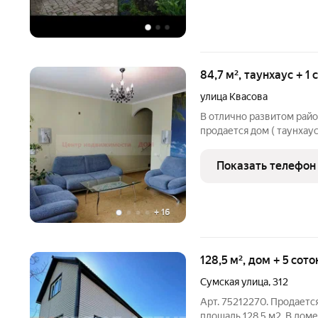
84,7 м², таунхаус + 1
улица Квасова
В отлично развитом райо
продается дом ( таунха
участком. Есть свое пар
обрабатывается, имеютс
Показать телефон
индивидуальное
+
16
128,5 м², дом + 5 сот
Сумская улица
,
312
Арт. 75212270. Продаетс
площадь 128,5 м2. В доме 