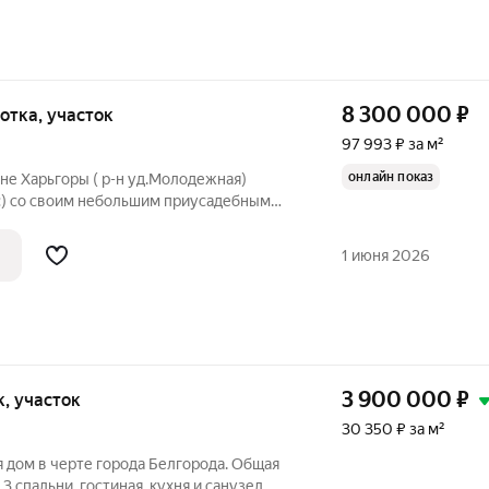
8 300 000
₽
 сотка, участок
97 993 ₽ за м²
онлайн показ
не Харьгоры ( р-н уд.Молодежная)
ус) со своим небольшим приусадебным
ковочное место. Земельный участок
я плодово-ягодные насаждения. Сое
1 июня 2026
3 900 000
₽
ок, участок
30 350 ₽ за м²
я дом в черте города Белгорода. Общая
3 спальни, гостиная, кухня и санузел.