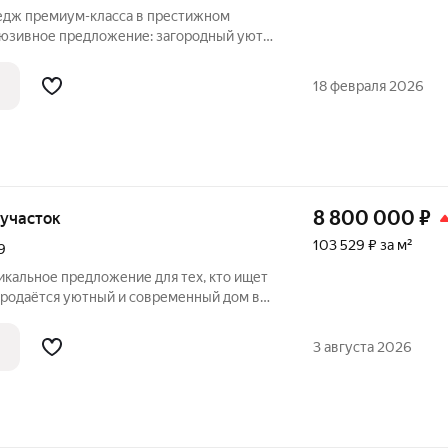
едж премиум-класса в престижном
люзивное предложение: загородный уют
жный дом с цокольным этажом и гаражом
икальное расположение на Харьковской
18 февраля 2026
8 800 000
₽
, участок
103 529 ₽ за м²
9
никальное предложение для тех, кто ищет
Продаётся уютный и современный дом в
й дом отличается высоким качеством
тва. Общая площадь дома составляет 85
3 августа 2026