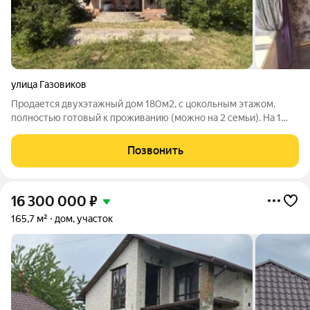
улица Газовиков
Продается двухэтажный дом 180м2, с цокольным этажом,
полностью готовый к проживанию (можно на 2 семьи). На 1
этаже кухня, 1 спальня (можно сделать кабинет), гостинная с
камином и выходом на просторную террасу, санузел,
Позвонить
прихожая и холодный коридор. На
16 300 000
₽
165,7 м²
дом, участок