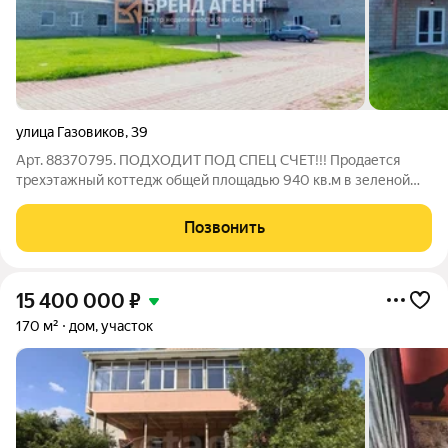
улица Газовиков
,
39
Арт. 88370795. ПОДХОДИТ ПОД СПЕЦ СЧЕТ!!! Продается
трехэтажный коттедж общей площадью 940 кв.м в зеленой
зоне, неподалеку от лыже-роллерной трассы в одном из
самых живописных мест нашего города. Все
Позвонить
коммуникации:электричество 220 и 380 В, газ,
15 400 000
₽
170 м²
дом, участок