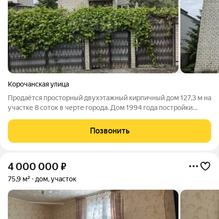
Корочанская улица
Продаётся просторный двухэтажный кирпичный дом 127,3 м на
участке 8 соток в черте города. Дом 1994 года постройки
стены из белого кирпича, прочные и сохраняющие тепло.
Участок даёт возможность создать уютную приватную зону
Позвонить
отдыха. На первом этаже:
4 000 000
₽
75,9 м²
дом, участок