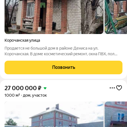
Корочанская улица
Продается не большой дом в районе Дениса на ул.
Корочанская. В доме косметический ремонт, окна ПВХ, пол
линолеум, душевая кабинка. Отопление обновлено и усилено,
установлен новый двухконтурный котел. Входная
Позвонить
металлическая дверь. Участок ровный, земля
27 000 000
₽
1000 м²
дом, участок