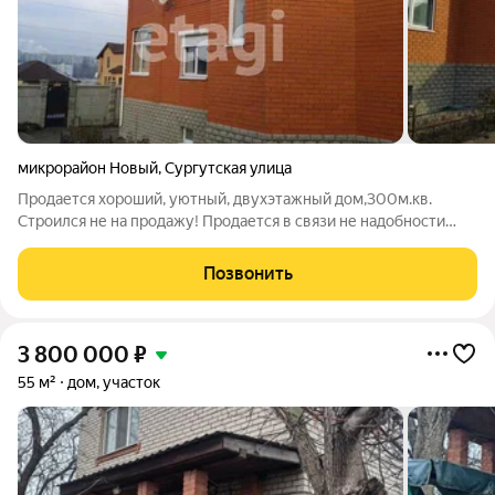
микрорайон Новый
,
Сургутская улица
Продается хороший, уютный, двухэтажный дом,300м.кв.
Строился не на продажу! Продается в связи не надобности
переезда в г.Белгород. Перекрытия плиты (ЖБК) между всеми
этажами, под всем домом цокольный этаж высота потолков
Позвонить
3,2м крыша метала черепица,
3 800 000
₽
55 м²
дом, участок