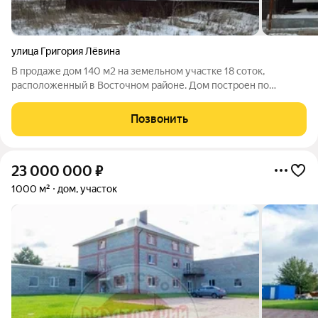
улица Григория Лёвина
В продаже дом 140 м2 на земельном участке 18 соток,
расположенный в Восточном районе. Дом построен по
каркасной технологии из сиб панелей, утеплен и облицован
хаубергом. Внутри предчистовая отделка - стены
Позвонить
оштукатурены, полы залиты, уложенная дорогая
23 000 000
₽
1000 м²
дом, участок