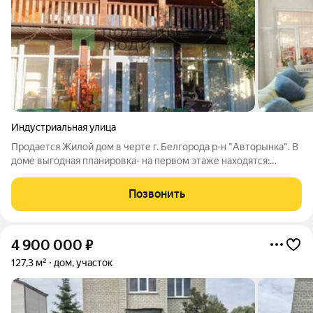
Индустриальная улица
Продается Жилой дом в черте г. Белгорода р-н "Авторынка". В
доме выгодная планировка- на первом этаже находятся:
просторная гостиная, 3 изолированные комнаты, кухня, 2
санузла, веранда с выходом на земельный участок; второй
Позвонить
этаж оборудован с
4 900 000
₽
127,3 м²
дом, участок