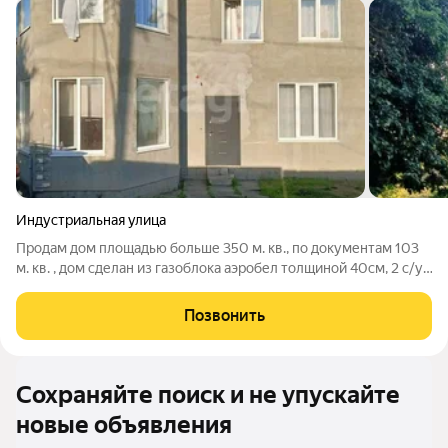
Индустриальная улица
Продам дом площадью больше 350 м. кв., по документам 103
м. кв. , дом сделан из газоблока аэробел толщиной 40см, 2 с/у,
кухня, 5 комнат, зал, большой гараж на 2 машины 140 м. кв. и
такой же подвал. Дом строил собственник, на материалах не
Позвонить
экономил.
Сохраняйте поиск и не упускайте
новые объявления