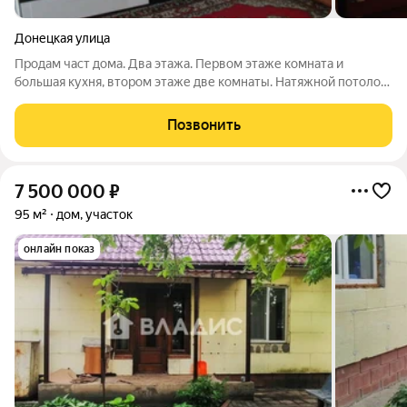
Донецкая улица
Продам част дома. Два этажа. Первом этаже комната и
большая кухня, втором этаже две комнаты. Натяжной потолок,
пол ломинат, в доме санузел, окно ПВХ, земля 4 соток.С
шаговой доступностью до речки .Звоните .
Позвонить
7 500 000
₽
95 м²
дом, участок
онлайн показ