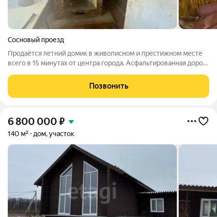
Сосновый проезд
Продаётся летний домик в живописном и престижном месте
всего в 15 минутах от центра города. Асфальтированная дорога
ведёт прямо к участку, автобусная остановка в 170 метрах,
рядом с ней комплекс магазинов. Дом деревянный, внутри
Позвонить
стены оббиты
6 800 000
₽
140 м²
дом, участок