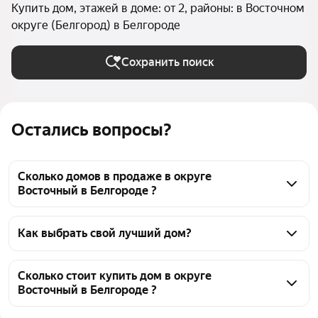
Купить дом, этажей в доме: от 2, районы: в Восточном
округе (Белгород) в Белгороде
Сохранить поиск
Остались вопросы?
Сколько домов в продаже в округе
Восточный в Белгороде ?
На Яндекс Недвижимости в продаже в округе 
Восточный в Белгороде 161 дом, из них 1 
Как выбрать свой лучший дом?
объявление от собственников, 160 объявлений от 
Чтобы купить многоэтажный дом в округе 
агентств
Восточный, воспользуйтесь тепловой картой для 
Сколько стоит купить дом в округе
Восточный в Белгороде ?
оценки инфраструктуры и транспортной 
доступности в выбранном районе в округе 
Цена за квадратный метр
8 140 — 183 333 ₽