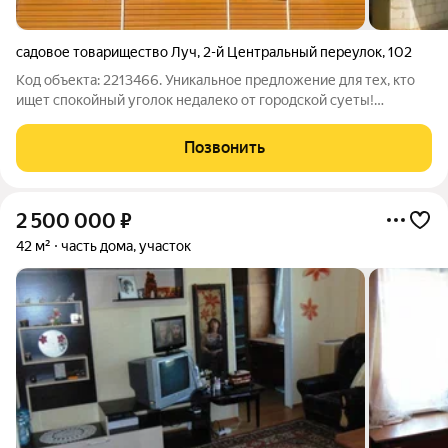
садовое товарищество Луч
,
2-й Центральный переулок
,
102
Код объекта: 2213466. Уникальное предложение для тех, кто
ищет спокойный уголок недалеко от городской суеты!
Продаётся уютный дом в садовом товариществе «Луч» по
адресу: 2-й Центральный переулок, 102. Дом построен в 2012
Позвонить
году из газобетонных блоков,
2 500 000
₽
42 м²
часть дома, участок