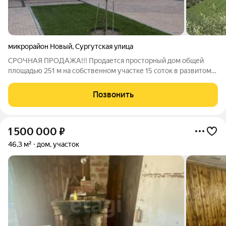
микрорайон Новый
,
Сургутская улица
СРОЧНАЯ ПРОДАЖА!!! Продается просторный дом общей
площадью 251 м на собственном участке 15 соток в развитом
микрорайоне «Новый» города Белгорода. Дом построен в
2024 году из качественных материалов 500 мм керамический
Позвонить
блок утепление каменная вата и
1 500 000
₽
46,3 м²
дом, участок