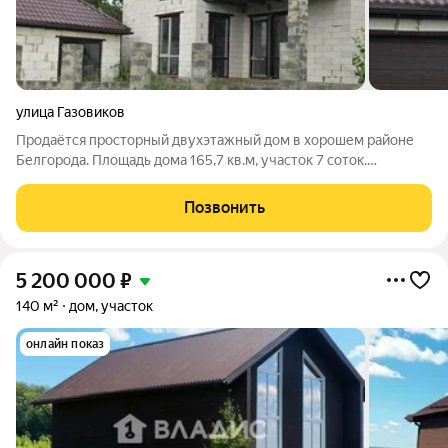
улица Газовиков
Продаётся просторный двухэтажный дом в хорошем районе
Белгорода. Площадь дома 165,7 кв.м, участок 7 соток.
Фундамент ленточный, стены из газосиликата. Перекрытия
надёжные: первый этаж плиты, второй доски. Кровля из
Позвонить
металлочерепицы, окна ПВХ. Есть
5 200 000
₽
140 м²
дом, участок
онлайн показ