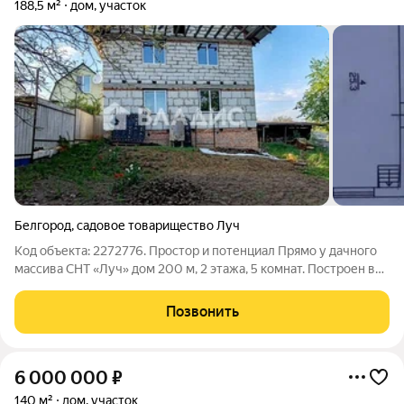
188,5 м²
дом, участок
Белгород
,
садовое товарищество Луч
Код объекта: 2272776. Простор и потенциал Прямо у дачного
массива СНТ «Луч» дом 200 м, 2 этажа, 5 комнат. Построен в
2022 году из пеноблока, кровля металлочерепица. Высокие
потолки и чёткая прямоугольная планировка дают простор для
Позвонить
перепланировки и
6 000 000
₽
140 м²
дом, участок