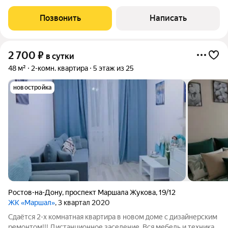
квартира в элитном доме ЖК Ростов-Сити в самом сердце
Ростова-на-Дону. Спальных мест для 8 взрослых человек. В
Позвонить
Написать
Шаговой доступности улицы
2 700
₽
в сутки
48 м²
2-комн. квартира
5 этаж из 25
новостройка
Ростов-на-Дону
,
проспект Маршала Жукова
,
19/12
ЖК «Маршал»
, 3 квартал 2020
Сдаётся 2-х комнатная квартира в новом доме с дизайнерским
ремонтом!!! Дистанционное заселение. Вся мебель и техника