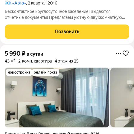
ЖК «Арго»
, 2 квартал 2016
Бесконтактное круглосуточное заселение! Выдаются
отчетные документы! Предлагаем уютную двухкомнатную
квартиру с лоджией и изолированными комнатами в красивом,
современном доме со скоростными лифтами в ЗЖМ Золотой
Позвонить
квадрат. В доме есть магазины
5 990
₽
в сутки
43 м²
2-комн. квартира
4 этаж из 25
новостройка
онлайн показ