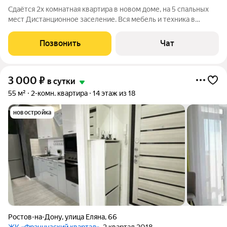
Сдаётся 2х комнатная квартира в новом доме, на 5 спальных
мест Дистанционное заселение. Вся мебель и техника в
наличии, новая! Превосходная кухня со всеми удобствами.
Плита, духовка кондиционер,холодильник, микраволновка,
Позвонить
Чат
посуда. Из окна виден двор и
3 000
₽
в сутки
55 м²
2-комн. квартира
14 этаж из 18
новостройка
Ростов-на-Дону
,
улица Еляна
,
66