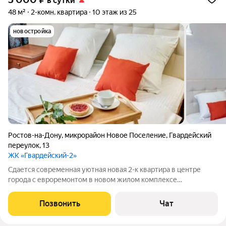
в сутки
48 м²
2-комн. квартира
10 этаж из 25
новостройка
Ростов-на-Дону
,
микрорайон Новое Поселение
,
Гвардейский
переулок
,
13
ЖК «Гвардейский-2»
Сдается современная уютная новая 2-к квартира в центре
города с евроремонтом в новом жилом комплексе
"Гвардейский 2". В квартире есть все необходимое для
комфортабельного проживания. Спальных мест 5 (большая
Позвонить
Чат
двухспальная кровать и двухспальный диван