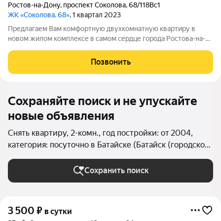
Ростов-на-Дону
,
проспект Соколова
,
68/118Вс1
ЖК «Соколова, 68»
, 1 квартал 2023
Предлагаем Вам комфортную двухкомнатную квартиру в
новом жилом комплексе в самом сердце города Ростова-на-
Дону. Дом расположен в закрытом дворе с консьержем и
видеонаблюдением, что обеспечивает Вашу безопасность и
Позвонить
спокойствие. Внутри квартиры Вы
Сохраняйте поиск и не упускайте
новые объявления
Снять квартиру, 2-комн., год постройки: от 2004,
категория: посуточно в Батайске (Батайск (городской
округ))
Сохранить поиск
3 500
₽
в сутки