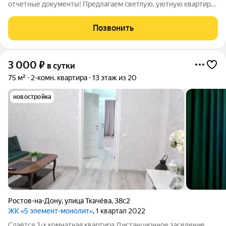
отчетные документы! Предлагаем светлую, уютную квартиру
в новом доме в самом центре города. Вся инфраструктура
рядом: Магазины, аптеки, кафе, рестораны, пицца, суши World
Позвонить
Class, Киноцентр Большой,
3 000
₽
в сутки
75 м²
2-комн. квартира
13 этаж из 20
новостройка
Ростов-на-Дону
,
улица Ткачёва
,
38с2
ЖК «5 элемент-монолит»
, 1 квартал 2022
Сдаётся 2-х комнатная квартира Дистанционное заселение.