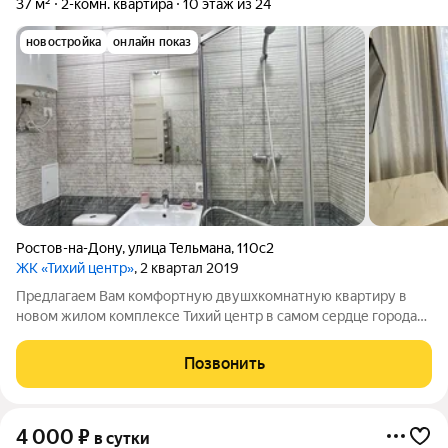
37 м²
2-комн. квартира
10 этаж из 24
новостройка
онлайн показ
Ростов-на-Дону
,
улица Тельмана
,
110с2
ЖК «Тихий центр»
, 2 квартал 2019
Предлагаем Вам комфортную двушхкомнатную квартиру в
новом жилом комплексе Тихий центр в самом сердце города
Ростова-на-Дону. Дом расположен в закрытом дворе с
консьержем и видеонаблюдением, что обеспечивает Вашу
Позвонить
безопасность и спокойствие. Внутри
4 000
₽
в сутки