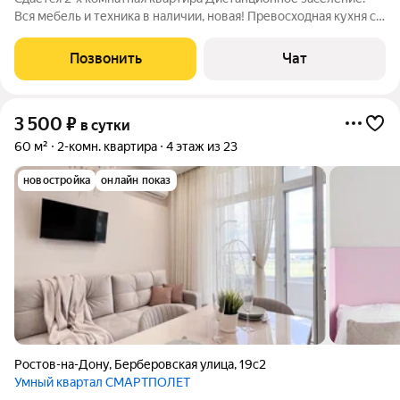
Вся мебель и техника в наличии, новая! Превосходная кухня со
всеми удобствами. Плита, духовка ,холодильник,
микраволновка, посуда. самарт-тв в спальни проектор с
Позвонить
Чат
выходом в интернет в спальни
3 500
₽
в сутки
60 м²
2-комн. квартира
4 этаж из 23
новостройка
онлайн показ
Ростов-на-Дону
,
Берберовская улица
,
19с2
Умный квартал СМАРТПОЛЕТ