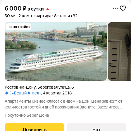
6 000
₽
в сутки
50 м²
2-комн. квартира
8 этаж из 32
новостройка
Ростов-на-Дону
,
Береговая улица
,
6
ЖК «Белый Ангел»
, 4 квартал 2018
Апартаменты бизнес-класса с видом на Дон. Цена зависит от
количества гостей,и дней проживания.Звоните. Заселитесь
через 10 минут после звонка.(.Если свободны апартаменты.)
Посуточно Берег Дона
Если эта занята,есть ещё квартиры,вы только позвоните. Есть
дешевле
Позвонить
Чат