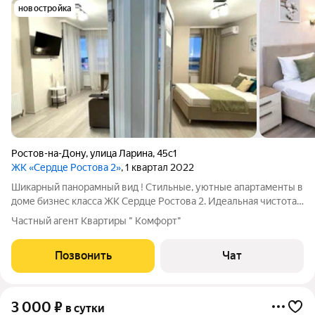
новостройка
Ростов-на-Дону
,
улица Ларина
,
45с1
ЖК «Сердце Ростова 2»
, 1 квартал 2022
Шикарный панорамный вид ! Стильные, уютные апартаменты в
доме бизнес класса ЖК Сердце Ростова 2. Идеальная чистота
и все что необходимо для комфортного проживания. ДО
Частный агент Квартиры " Комфорт"
АКВАПАРКА H2O ПЕШКОМ 3 МИНУТЫ ДО ЦЕНТРА 10 МИН
ЕЗДЫ. Цена зависит от количества
Позвонить
Чат
3 000
₽
в сутки