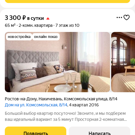
3 300
₽
в сутки
65 м²
2-комн. квартира
7 этаж из 10
новостройка
онлайн показ
Ростов-на-Дону
,
Нахичевань
,
Комсомольская улица
,
8/14
Дом на ул. Комсомольская, 8/14
, 4 квартал 2016
Большой выбор квартир посуточно! Звоните, и мы подберем
ваш идеальный вариант за 5 минут Просторная 2-комнатная
квартира в самом центре Ростова-на-Дону, Пролетарский
район! Идеальный выбор для комфортного проживания! В
Позвонить
Написать