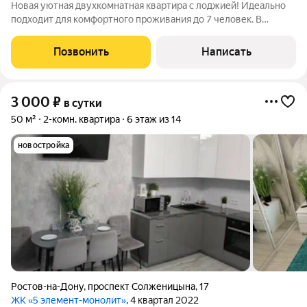
Новая уютная двухкомнатная квартира с лоджией! Идеально
подходит для комфортного проживания до 7 человек. В
квартире есть всё необходимое для вашего удобства: В
квартиру можно заказать вкусный завтрак от наших партнеров
Позвонить
Написать
сети ресторанов Сицилия! (вся
3 000
₽
в сутки
50 м²
2-комн. квартира
6 этаж из 14
новостройка
Ростов-на-Дону
,
проспект Солженицына
,
17
ЖК «5 элемент-монолит»
, 4 квартал 2022