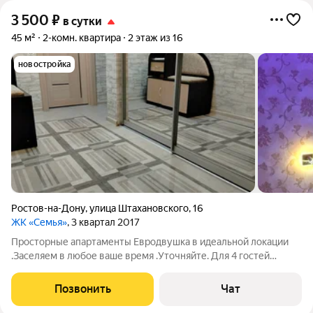
3 500
₽
в сутки
45 м²
2-комн. квартира
2 этаж из 16
новостройка
Ростов-на-Дону
,
улица Штахановского
,
16
ЖК «Семья»
, 3 квартал 2017
Просторные апартаменты Евродвушка в идеальной локации
.Заселяем в любое ваше время .Уточняйте. Для 4 гостей
Раздельные комнаты . 2 гостя в зале с раздельными
кроватями,и 2 гостя в спальне на диване. Приглашаем вас в
Позвонить
Чат
уютные и комфортабельные