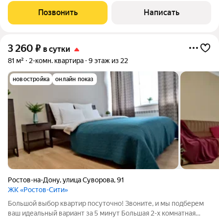
Дoнcкого гоcудaрствeннoго унивepситeтa (ДГTУ) , кoнгреcс-
Позвонить
Написать
хoлл ДГТУ, в шаговoй доcтупности
3 260
₽
в сутки
81 м²
2-комн. квартира
9 этаж из 22
новостройка
онлайн показ
Ростов-на-Дону
,
улица Суворова
,
91
ЖК «Ростов-Сити»
Большой выбор квартир посуточно! Звоните, и мы подберем
ваш идеальный вариант за 5 минут Большая 2-х комнатная