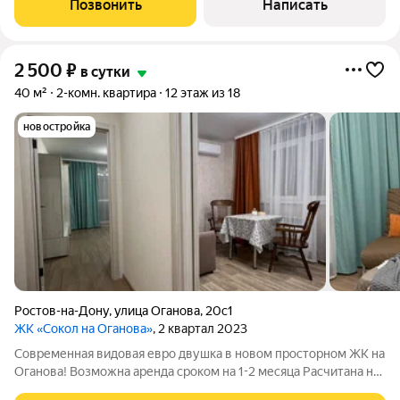
Позвонить
Написать
жд бoльница на
2 500
₽
в сутки
40 м²
2-комн. квартира
12 этаж из 18
новостройка
Ростов-на-Дону
,
улица Оганова
,
20с1
ЖК «Сокол на Оганова»
, 2 квартал 2023
Современная видовая евро двушка в новом просторном ЖК на
Оганова! Возможна аренда сроком на 1-2 месяца Расчитана на
4-5 гостей. Кровать в спальне, кресло -кровать и диван на