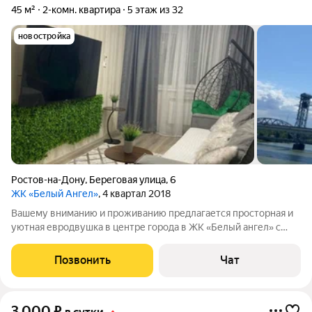
45 м²
2-комн. квартира
5 этаж из 32
новостройка
Ростов-на-Дону
,
Береговая улица
,
6
ЖК «Белый Ангел»
, 4 квартал 2018
Вашему вниманию и проживанию предлагается просторная и
уютная евродвушка в центре города в ЖК «Белый ангел» с
видом на Дон. Предназначена для проживания гостей до 4
человек. С верхних этажей общего балкона открывается
Позвонить
Чат
прекрасный обзор исторического
3 000
₽