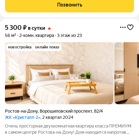
кухне 10 минут пешком до ЦООП Всегда есть место на
Позвонить
парковке! Магнит
5 300
₽
в сутки
56 м²
2-комн. квартира
3 этаж из 23
новостройка
онлайн показ
Ростов-на-Дону
,
Ворошиловский проспект
,
82/4
ЖК «Кристалл-2»
, 2 квартал 2024
Очень просторная двухкомнатная квартира класса ПРЕМИУМ
в самом центре Ростова-на-Дону! Дом нaxодится нaпpoтив
Центpaльнoй гopoдcкой больницы им. Семaшкo (ЦГБ) и