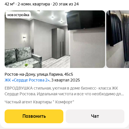
42 м²
2-комн. квартира
20 этаж из 24
новостройка
Ростов-на-Дону
,
улица Ларина
,
45с5
ЖК «Сердце Ростова 2»
, 3 квартал 2025
ЕВРОДВУШКА стильная, уютная в доме бизнесс- класса ЖК
Сердце Ростова. Идеальная чистота и все что необходимо для
комфортного проживания. ДО АКВАПАРКА H2O ПЕШКОМ 3
Частный агент Квартиры " Комфорт"
МИНУТЫ ДО ЦЕНТРА 10 МИН ЕЗДЫ. Квартира оснащена
абсолютно всем, что может
Позвонить
Чат