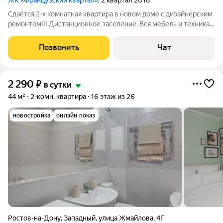
ЖК «Французский квартал»
, 2 квартал 2018
Сдаётся 2-х комнатная квартира в новом доме с дизайнерским
ремонтом!!! Дистанционное заселение. Вся мебель и техника в
наличии, новая! Превосходная кухня со всеми удобствами.
Плита, духовка кондиционер,холодильник, микраволновка,
Позвонить
Чат
посуда. Из окна
2 290
₽
в сутки
44 м²
2-комн. квартира
16 этаж из 26
новостройка
онлайн показ
Ростов-на-Дону
,
Западный
,
улица Жмайлова
,
4Г