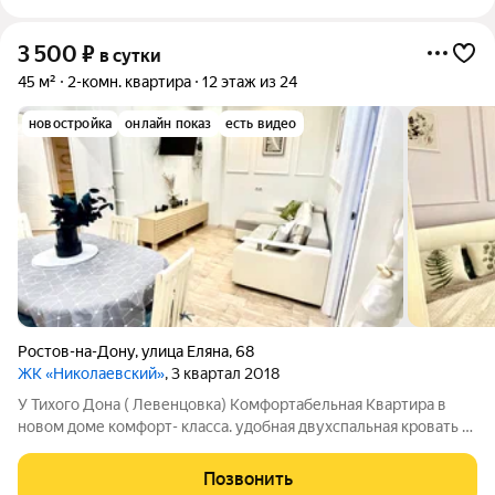
3 500
₽
в сутки
45 м²
2-комн. квартира
12 этаж из 24
новостройка
онлайн показ
есть видео
Ростов-на-Дону
,
улица Еляна
,
68
ЖК «Николаевский»
, 3 квартал 2018
У Тихого Дона ( Левенцовка) Комфортабельная Квартира в
новом доме комфорт- класса. удобная двухспальная кровать с
ортопедическим матрасом. 2 Больших 2-ух спальных дивана.
высокоскоростной wi-fi 500 мб и 100 ТВ каналов.Постельное
Позвонить
белье и полотенца