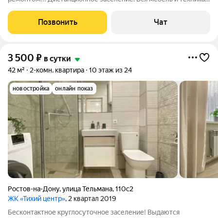
новая! Превосходная кухня со всеми удобствами. Плита, спли-
системы ,холодильник, микраволновка, посуда. Интернет
Позвонить
Чат
высокоскоростной!!!
3 500
₽
в сутки
42 м²
2-комн. квартира
10 этаж из 24
новостройка
онлайн показ
Ростов-на-Дону
,
улица Тельмана
,
110с2
ЖК «Тихий центр»
, 2 квартал 2019
Бесконтактное круглосуточное заселение! Выдаются