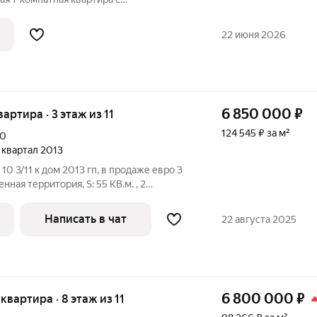
м гарнитуром, уютным столовым
 в 10-ти минутах езды в Ростов-на-Дону.
22 июня 2026
ый
6 850 000
₽
вартира · 3 этаж из 11
124 545 ₽ за м²
10
4 квартал 2013
10 3/11 к дом 2013 гп, в продаже евро 3
нная территория, S: 55 КВ.м. , 2
ня-гостиная, большая гардеробная 6
я комната, в квартире выполнен новый
Написать в чат
22 августа 2025
6 800 000
₽
 квартира · 8 этаж из 11