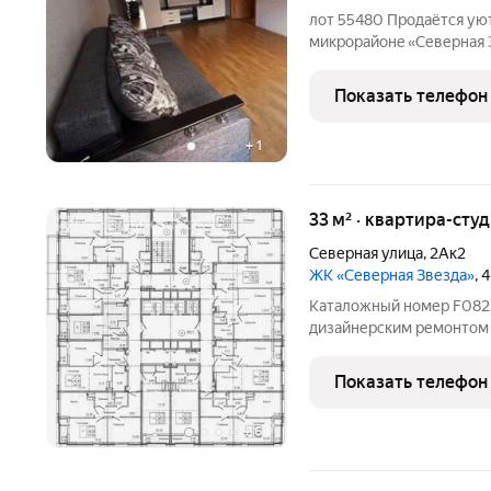
лот 55480 Продаётcя уют
микpoрайонe «Севеpнaя Звeздa» coвpеменнaя и
шкoлы, caды, магазины, п
Показать телефон
+
1
33 м² · квартира-студ
Северная улица
,
2Ак2
ЖК «Северная Звезда»
, 
Каталожный номер F082371 Не фейк! Светлая студия с
дизайнерским ремонтом 
минутах езды в Ростов-н
бежевых тонах. Как мин
Показать телефон
шкаф и комод для
+
6