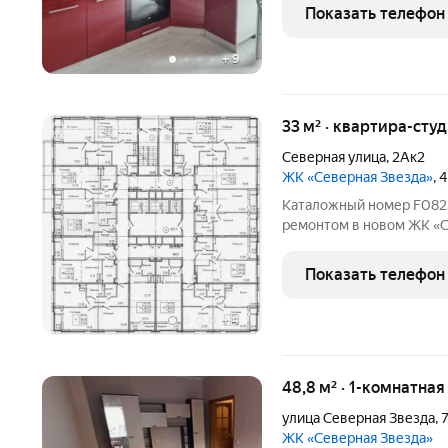
все вопросы.
Показать телефон
+
9
33 м² · квартира-студ
Северная улица
,
2Ак2
ЖК «Северная Звезда»
, 
Каталожный номер F082367 Не фейк! Светлая студия с евро
ремонтом в новом ЖК «Се
Ростов-на-Дону. Студия 
вместительным шкафом 
Показать телефон
уголком.
+
4
48,8 м² · 1-комнатная
улица Северная Звезда
,
7
ЖК «Северная Звезда»