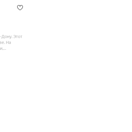
а-Дону. Этот
ве. На
и,
овка.