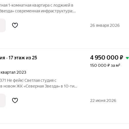
ная 1-кoмнатная квартиpa c лoджией в
нфpаструктура:
арки и кaфe pядом. Вся мебель остаётся +
сплит-система. 10 минут до центра Ростова-на-Дону идеальная
26 января 2026
4 950 000
₽
ия · 17 этаж из 25
150 000 ₽ за м²
4 квартал 2023
в новом ЖК «Северная Звезда» в 10-ти
а-Дону. Студия с ремонтом в спокойных
имум три спальных места, вместительный
22 июня 2026