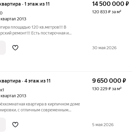
14 500 000
₽
квартира · 1 этаж из 11
120 833 ₽ за м²
10
4 квартал 2013
тира площадью 120 кв.метров!!! В
рский ремонт!!! Есть постирочная и
и горячая вода котел, это комфорт и не
латежи! Огромная кухня столовая плюс
30 мая 2026
9 650 000
₽
 квартира · 4 этаж из 11
130 229 ₽ за м²
к1
4 квартал 2013
рёхкомнатная квартира в кирпичном доме
анировки, с отличным современным
всей мебелью и техникой в подарок.
21,5 кв. м, две спальни 12,5 и 13,5 кв. м,
5 мая 2026