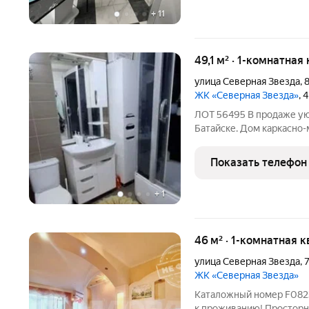
+
11
49,1 м² · 1-комнатная
улица Северная Звезда
,
ЖК «Северная Звезда»
, 
ЛОТ 56495 В продаже ую
Батайске. Дом каркасно-
отличной репутацией и у
Площадь: 49,1 кв. м это полноценная «евродвушка» по факту.
Показать телефон
Просторная комната
+
1
46 м² · 1-комнатная 
улица Северная Звезда
,
7
ЖК «Северная Звезда»
Каталожный номер F082511 Не фейк! Квартира полностью готова
к проживанию! Просторна