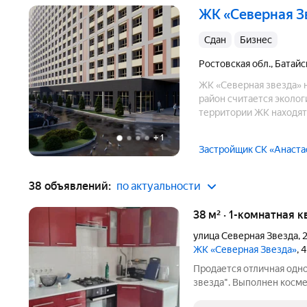
ЖК «Северная 
Сдан
бизнес
Ростовская обл.
,
Батайс
ЖК «Северная звезда» на
район считается эколог
территории ЖК находятс
современное футбольное
+
1
Застройщик СК «Анаста
38 объявлений:
по актуальности
38 м² · 1-комнатная к
улица Северная Звезда
,
2
ЖК «Северная Звезда»
, 
Продается отличная одно
звезда". Выполнен косме
мебель и техника. Подро