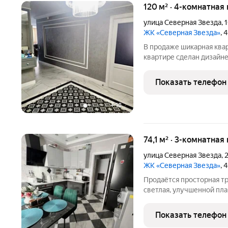
120 м² · 4-комнатная 
улица Северная Звезда
,
ЖК «Северная Звезда»
, 
В продаже шикарная квар
квартире сделан дизайне
гардеробная! Отопление 
высокие коммунальные п
Показать телефон
две большие
+
18
74,1 м² · 3-комнатная
улица Северная Звезда
,
2
ЖК «Северная Звезда»
, 
Продаётся просторная т
светлая, улучшенной пл
ремонтом и практически 
Кухня 11,5 кв. м, гостиная 
Показать телефон
два