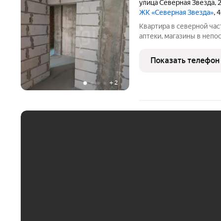
улица Северная Звезда
,
2
ЖК «Северная Звезда»
, 
Квартира в северной част
аптеки, магазины в непо
общественного транспорт
открытая на прилегающе
Показать телефон
Характеристики
+
2
ЕЖЕМЕСЯЧНЫЙ ПЛАТЁ
До 30 тыс. ₽
До 50 тыс. ₽
До 70 тыс. ₽