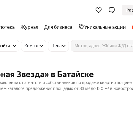
Ра
потека
Журнал
Для бизнеса
Уникальные акции
ройки
Комнат
Цена
ная Звезда» в Батайске
ъявлений от агентств и собственников по продаже квартир по цене 
ем каталоге предложения площадью от 33 м² до 120 м² в новостро