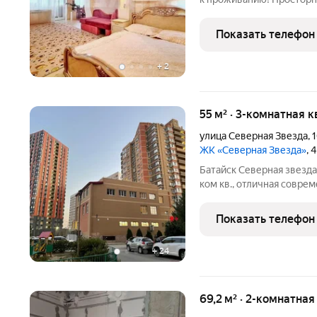
вместительным кухонны
уголком и евро ремонтом
Показать телефон
В квартире вместительн
+
2
55 м² · 3-комнатная к
улица Северная Звезда
,
ЖК «Северная Звезда»
, 
Батайск Северная звезда 
ком кв., отличная совреме
раздельные комнаты, кух
КВ.м., просторная ванна
Показать телефон
ремонт,
+
24
69,2 м² · 2-комнатная