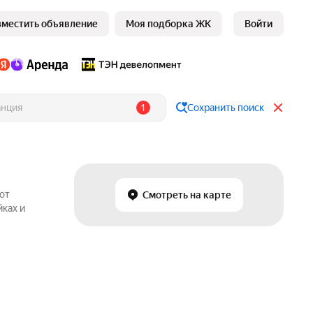
зместить объявление
Моя подборка ЖК
Войти
1
Сохранить поиск
от
Смотреть на карте
йках и