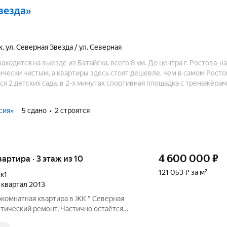
Звезда»
к
,
ул. Северная Звезда / ул. Северная
ходится на выезде из Батайска, всего 8 км. До центра г. Ростова-н
ически чистым, а квартиры здесь стоят дешевле, чем в самом Росто
я 2 детских сада, в 2-х минутах спортивная площадка с тренажёрам
 поле и площадка для игры в баскетбол, открытая и закрытая парк
сия»
5 сдано
2 строятся
4 600 000
₽
вартира · 3 этаж из 10
121 053 ₽ за м²
к1
4 квартал 2013
комнатная квартира в ЖК " Северная
тический ремонт. Частично остаётся
бнее по телефону, звоните ответим на